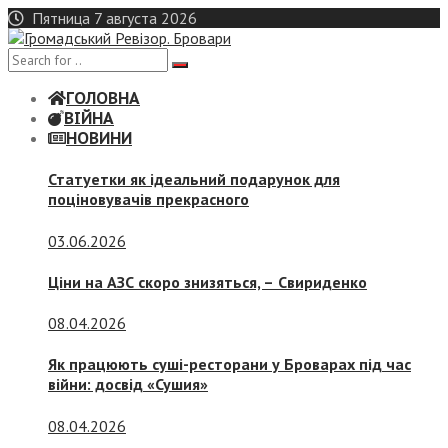
Skip
Пятница 7 августа 2026
to
content
ГОЛОВНА
ВІЙНА
НОВИНИ
Статуетки як ідеальний подарунок для
поціновувачів прекрасного
03.06.2026
Ціни на АЗС скоро знизяться, –
Свириденко
08.04.2026
Як працюють суші-ресторани у Броварах під час
війни: досвід «Сушия»
08.04.2026