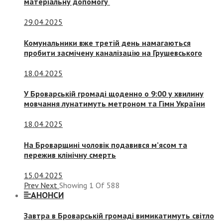
матеріальну допомогу
29.04.2025
Комунальники вже третій день намагаються
пробити засмічену каналізацію на Грушевського
18.04.2025
У Броварській громаді щоденно о 9:00 у хвилину
мовчання лунатимуть метроном та Гімн України
18.04.2025
На Броварщині чоловік подавився м’ясом та
пережив клінічну смерть
15.04.2025
Prev
Next
Showing
1
Of
588
АНОНСИ
Завтра в Броварській громаді вимикатимуть світло