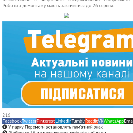
Роботи з демонтажу мають закінчитися до 26 серпня.
216
Facebook
Twitter
Pinterest
LinkedIn
Tumblr
Reddit
VK
WhatsApp
Emai
У парку Перемоги встановлять пам’ятний знак
Відбулася 16-та позачергова сесія міської ради