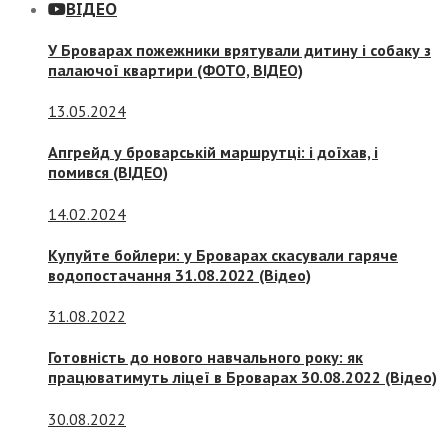
ВІДЕО
У Броварах пожежники врятували дитину і собаку з
палаючої квартири (ФОТО, ВІДЕО)
13.05.2024
Апгрейд у броварській маршрутці: і доїхав, і
помився (ВІДЕО)
14.02.2024
Купуйте бойлери: у Броварах скасували гаряче
водопостачання 31.08.2022 (Відео)
31.08.2022
Готовність до нового навчального року: як
працюватимуть ліцеї в Броварах 30.08.2022 (Відео)
30.08.2022