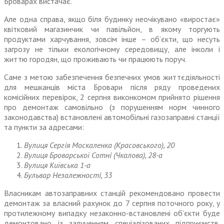
Броварах вистачає.
Але одна справа, якщо біля будинку неочікувано «виростає»
квітковий магазинчик чи павільйон, в якому торгують
продуктами харчування, зовсім інше – об’єкти, що несуть
загрозу не тільки екологічному середовищу, але інколи і
життю городян, що проживають чи працюють поруч.
Саме з метою забезпечення безпечних умов життєдіяльності
для мешканців міста Бровари після ряду проведених
комісійних перевірок, 2 серпня виконкомом прийнято рішення
про демонтаж самовільно (з порушенням норм чинного
законодавства) встановлені автомобільні газозаправні станції
та пункти за адресами:
Вулиця Сергія Москаленка (Красовського), 20
Вулиця Броварської Сотні (Чкалова), 28-а
Вулиця Київська 1-а
Бульвар Незалежності, 33
Власникам автозаправних станцій рекомендовано провести
демонтаж за власний рахунок до 7 серпня поточного року, у
протилежному випадку незаконно-встановлені об’єкти буде
демонтовано із залученням спеціалізованих підприємств.