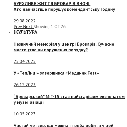
БУРХЛИВЕ ЖИТТЯ БРОВАРІВ ВНОЧІ:
Хто найчастіше порушує комендантську годину
29.08.2022
Prev
Next
Showing
1
Of
26
КУЛЬТУРА
Незвичний меморіал у центрі Броварів. Сучасне
мистецтво чи порушення порядку?
25.04.2025
У «ТепЛиці» завершився «Медяник Fest»
26.12.2023
“Броварський” МіГ-15 став найстарішим експонатом
у музеї авіації
10.05.2023
Чистий четвер: що можна і треба робити у цей