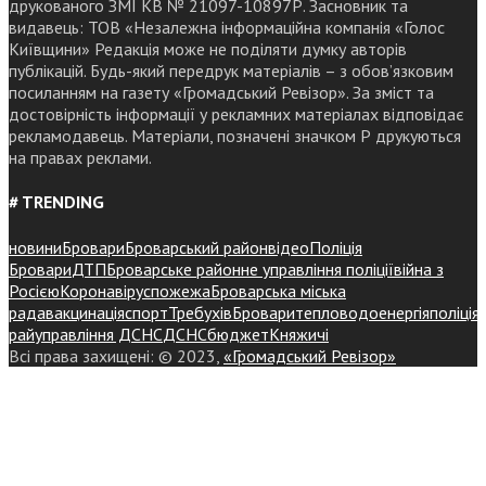
друкованого ЗМІ КВ № 21097-10897Р. Засновник та
видавець: ТОВ «Незалежна інформаційна компанія «Голос
Київщини» Редакція може не поділяти думку авторів
публікацій. Будь-який передрук матеріалів – з обов’язковим
посиланням на газету «Громадський Ревізор». За зміст та
достовірність інформації у рекламних матеріалах відповідає
рекламодавець. Матеріали, позначені значком Р друкуються
на правах реклами.
# TRENDING
новини
Бровари
Броварський район
відео
Поліція
Бровари
ДТП
Броварське районне управління поліції
війна з
Росією
Коронавірус
пожежа
Броварська міська
рада
вакцинація
спорт
Требухів
Броваритепловодоенергія
поліція
райуправління ДСНС
ДСНС
бюджет
Княжичі
Всі права захищені: © 2023,
«Громадський Ревізор»