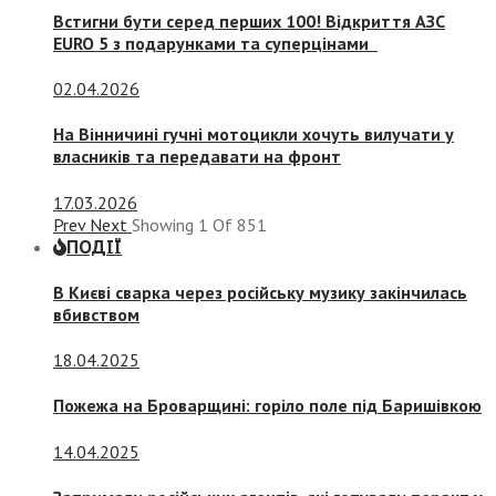
Встигни бути серед перших 100! Відкриття АЗС
EURO 5 з подарунками та суперцінами
02.04.2026
На Вінничині гучні мотоцикли хочуть вилучати у
власників та передавати на фронт
17.03.2026
Prev
Next
Showing
1
Of
851
ПОДІЇ
В Києві сварка через російську музику закінчилась
вбивством
18.04.2025
Пожежа на Броварщині: горіло поле під Баришівкою
14.04.2025