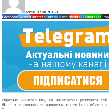
admin
02.08.2016
0
—
Facebook
Twitter
Pinterest
LinkedIn
Tumblr
Reddit
VK
WhatsApp
Emai
Спритних «комерсантів», які намагаються розпочати свій
бізнес з незаконного встановлення тих чи інших об’єктів у