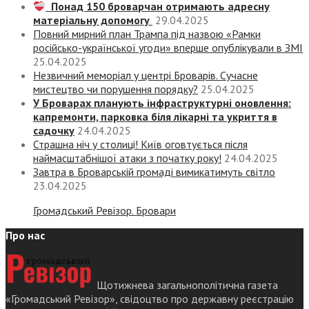
Понад 150 броварчан отримають адресну
матеріальну допомогу
29.04.2025
Повний мирний план Трампа під назвою «‎Рамки
російсько-української угоди» вперше опублікували в ЗМІ
25.04.2025
Незвичний меморіал у центрі Броварів. Сучасне
мистецтво чи порушення порядку?
25.04.2025
У Броварах планують інфраструктурні оновлення:
капремонти, парковка біля лікарні та укриття в
садочку
24.04.2025
Страшна ніч у столиці! Київ оговтується після
наймасштабнішої атаки з початку року!
24.04.2025
Завтра в Броварській громаді вимикатимуть світло
23.04.2025
Громадський Ревізор. Бровари
Про нас
Щотижнева загальнополітична газета
«Громадський Ревізор», свідоцтво про державну реєстрацію