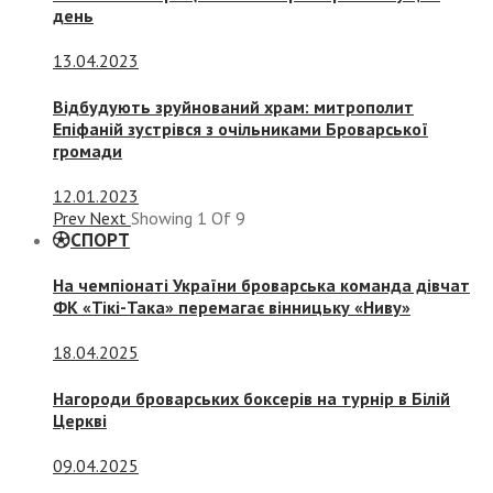
день
13.04.2023
Відбудують зруйнований храм: митрополит
Епіфаній зустрівся з очільниками Броварської
громади
12.01.2023
Prev
Next
Showing
1
Of
9
СПОРТ
На чемпіонаті України броварська команда дівчат
ФК «Тікі-Така» перемагає вінницьку «Ниву»
18.04.2025
Нагороди броварських боксерів на турнір в Білій
Церкві
09.04.2025