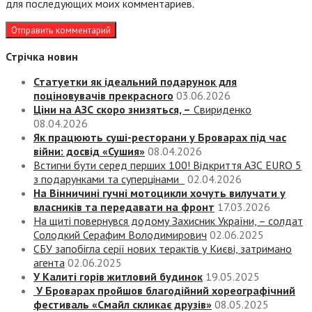
для последующих моих комментариев.
Стрічка новин
Статуетки як ідеальний подарунок для
поціновувачів прекрасного
03.06.2026
Ціни на АЗС скоро знизяться, –
Свириденко
08.04.2026
Як працюють суші-ресторани у Броварах під час
війни: досвід «Сушия»
08.04.2026
Встигни бути серед перших 100! Відкриття АЗС EURO 5
з подарунками та суперцінами
02.04.2026
На Вінничині гучні мотоцикли хочуть вилучати у
власників та передавати на фронт
17.03.2026
На щиті повернувся додому Захисник України, – солдат
Солодкий Серафим Володимирович
02.06.2025
СБУ запобігла серії нових терактів у Києві, затримано
агента
02.06.2025
У Калиті горів житловий будинок
19.05.2025
У Броварах пройшов благодійний хореографічний
фестиваль «Смайл скликає друзів»
08.05.2025