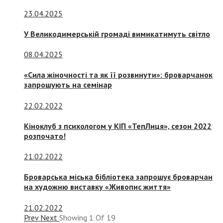
23.04.2025
У Великодимерській громаді вимикатимуть світло
08.04.2025
«Сила жіночності та як її розвинути»: броварчанок
запрошують на семінар
22.02.2022
Кіноклуб з психологом у КІП «ТепЛиця», сезон 2022
розпочато!
21.02.2022
Броварська міська бібліотека запрошує броварчан
на художню виставку «Живопис життя»
21.02.2022
Prev
Next
Showing
1
Of
19