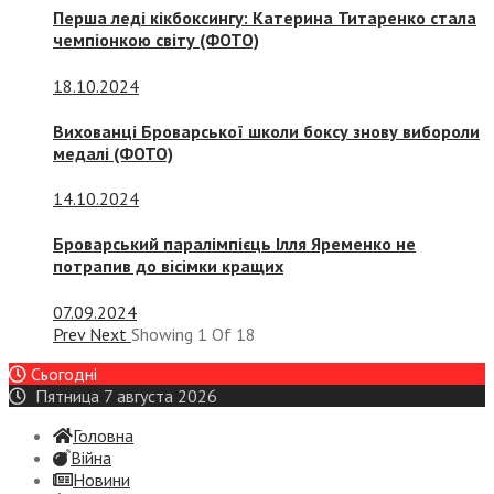
Перша леді кікбоксингу: Катерина Титаренко стала
чемпіонкою світу (ФОТО)
18.10.2024
Вихованці Броварської школи боксу знову вибороли
медалі (ФОТО)
14.10.2024
Броварський паралімпієць Ілля Яременко не
потрапив до вісімки кращих
07.09.2024
Prev
Next
Showing
1
Of
18
Сьогодні
Пятница 7 августа 2026
Головна
Війна
Новини