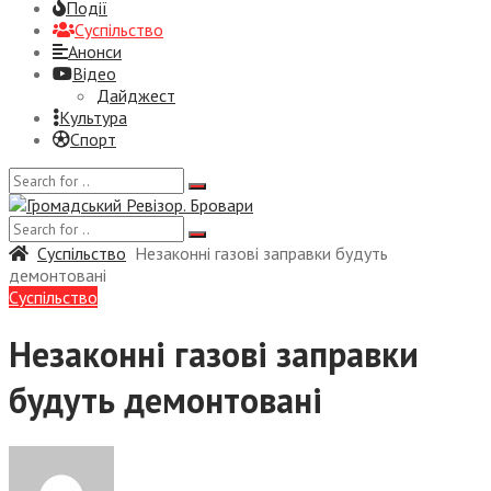
Події
Суспiльство
Анонси
Відео
Дайджест
Культура
Спорт
Суспiльство
Незаконні газові заправки будуть
демонтовані
Суспiльство
Незаконні газові заправки
будуть демонтовані