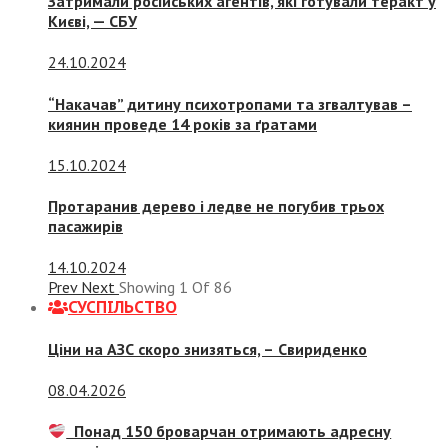
Затримали російських агентів, які готували теракт у
Києві, — СБУ
24.10.2024
“Накачав” дитину психотропами та згвалтував –
киянин проведе 14 років за ґратами
15.10.2024
Протаранив дерево і ледве не погубив трьох
пасажирів
14.10.2024
Prev
Next
Showing
1
Of
86
СУСПIЛЬСТВО
Ціни на АЗС скоро знизяться, –
Свириденко
08.04.2026
Понад 150 броварчан отримають адресну