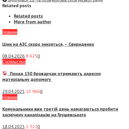
Related posts
Related posts
More from author
Новини
Ціни на АЗС скоро знизяться, –
Свириденко
08.04.2026
8 625
0
Суспiльство
Понад 150 броварчан отримають адресну
матеріальну допомогу
29.04.2025
13 966
0
Новини
Комунальники вже третій день намагаються пробити
засмічену каналізацію на Грушевського
18.04.2025
1 322
0