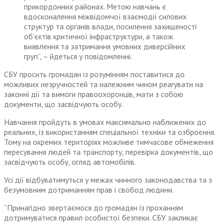
прикордонних районах. Метою навчань є
вдосконалення міжвідомчої взаємодії силових
структур та органів влади, посилення захищеності
об’єктів критичної інфраструктури, а також
виявлення та затримання умовних диверсійних
груп”, – йдеться у повідомленні.
СБУ просить громадян із розумінням поставитися до
можливих незручностей та належним чином реагувати на
законні дії та вимоги правоохоронців, мати з собою
документи, що засвідчують особу.
Навчання пройдуть в умовах максимально наближених до
реальних, із використанням спеціальної техніки та озброєння.
Тому на окремих територіях можливе тимчасове обмеження
пересування людей та транспорту, перевірка документів, що
засвідчують особу, огляд автомобілів.
Усі дії відбуватимуться у межах чинного законодавства та з
безумовним дотриманням прав і свобод людини.
“Принагідно звертаємося до громадян із проханням
дотримуватися правил особистої безпеки. СБУ закликає