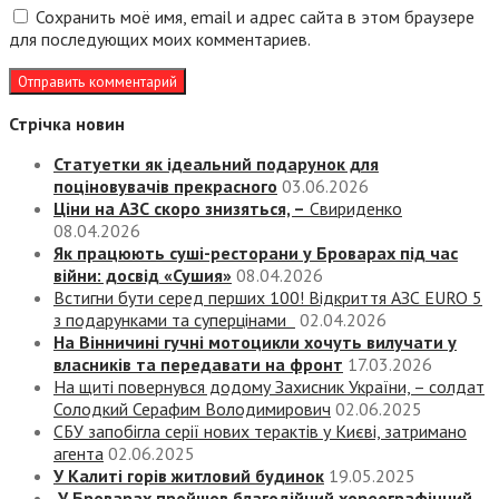
Сохранить моё имя, email и адрес сайта в этом браузере
для последующих моих комментариев.
Стрічка новин
Статуетки як ідеальний подарунок для
поціновувачів прекрасного
03.06.2026
Ціни на АЗС скоро знизяться, –
Свириденко
08.04.2026
Як працюють суші-ресторани у Броварах під час
війни: досвід «Сушия»
08.04.2026
Встигни бути серед перших 100! Відкриття АЗС EURO 5
з подарунками та суперцінами
02.04.2026
На Вінничині гучні мотоцикли хочуть вилучати у
власників та передавати на фронт
17.03.2026
На щиті повернувся додому Захисник України, – солдат
Солодкий Серафим Володимирович
02.06.2025
СБУ запобігла серії нових терактів у Києві, затримано
агента
02.06.2025
У Калиті горів житловий будинок
19.05.2025
У Броварах пройшов благодійний хореографічний