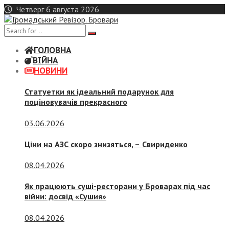
Skip
Четверг 6 августа 2026
to
content
ГОЛОВНА
ВІЙНА
НОВИНИ
Статуетки як ідеальний подарунок для
поціновувачів прекрасного
03.06.2026
Ціни на АЗС скоро знизяться, –
Свириденко
08.04.2026
Як працюють суші-ресторани у Броварах під час
війни: досвід «Сушия»
08.04.2026