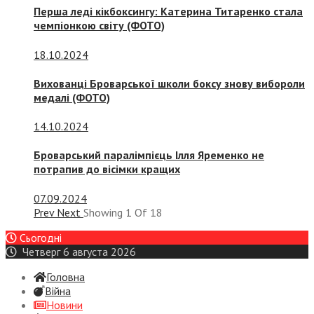
Перша леді кікбоксингу: Катерина Титаренко стала
чемпіонкою світу (ФОТО)
18.10.2024
Вихованці Броварської школи боксу знову вибороли
медалі (ФОТО)
14.10.2024
Броварський паралімпієць Ілля Яременко не
потрапив до вісімки кращих
07.09.2024
Prev
Next
Showing
1
Of
18
Сьогодні
Четверг 6 августа 2026
Головна
Війна
Новини