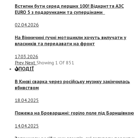
Встигни бути серед перших 100! Відкриття АЗС
EURO 5 з подарунками та суперцінами
02.04.2026
На Вінничині гучні мотоцикли хочуть вилучати у
власників та передавати на фронт
17.03.2026
Prev
Next
Showing
1
Of
851
ПОДІЇ
В Києві сварка через російську музику закінчилась
вбивством
18.04.2025
Пожежа на Броварщині: горіло поле під Баришівкою
14.04.2025