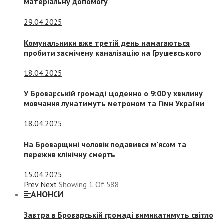
матеріальну допомогу
29.04.2025
Комунальники вже третій день намагаються
пробити засмічену каналізацію на Грушевського
18.04.2025
У Броварській громаді щоденно о 9:00 у хвилину
мовчання лунатимуть метроном та Гімн України
18.04.2025
На Броварщині чоловік подавився м’ясом та
пережив клінічну смерть
15.04.2025
Prev
Next
Showing
1
Of
588
АНОНСИ
Завтра в Броварській громаді вимикатимуть світло