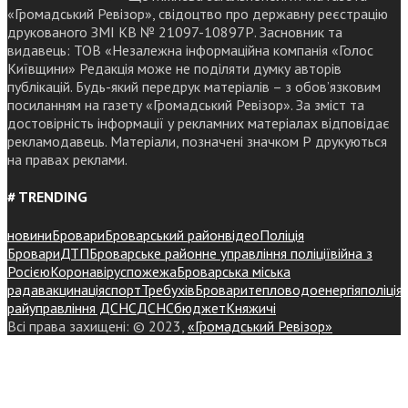
«Громадський Ревізор», свідоцтво про державну реєстрацію
друкованого ЗМІ КВ № 21097-10897Р. Засновник та
видавець: ТОВ «Незалежна інформаційна компанія «Голос
Київщини» Редакція може не поділяти думку авторів
публікацій. Будь-який передрук матеріалів – з обов’язковим
посиланням на газету «Громадський Ревізор». За зміст та
достовірність інформації у рекламних матеріалах відповідає
рекламодавець. Матеріали, позначені значком Р друкуються
на правах реклами.
# TRENDING
новини
Бровари
Броварський район
відео
Поліція
Бровари
ДТП
Броварське районне управління поліції
війна з
Росією
Коронавірус
пожежа
Броварська міська
рада
вакцинація
спорт
Требухів
Броваритепловодоенергія
поліція
райуправління ДСНС
ДСНС
бюджет
Княжичі
Всі права захищені: © 2023,
«Громадський Ревізор»