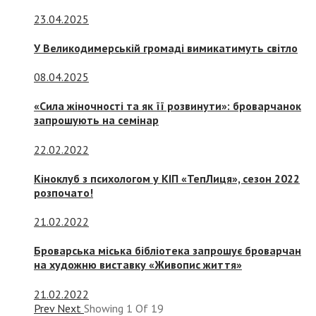
23.04.2025
У Великодимерській громаді вимикатимуть світло
08.04.2025
«Сила жіночності та як її розвинути»: броварчанок
запрошують на семінар
22.02.2022
Кіноклуб з психологом у КІП «ТепЛиця», сезон 2022
розпочато!
21.02.2022
Броварська міська бібліотека запрошує броварчан
на художню виставку «Живопис життя»
21.02.2022
Prev
Next
Showing
1
Of
19