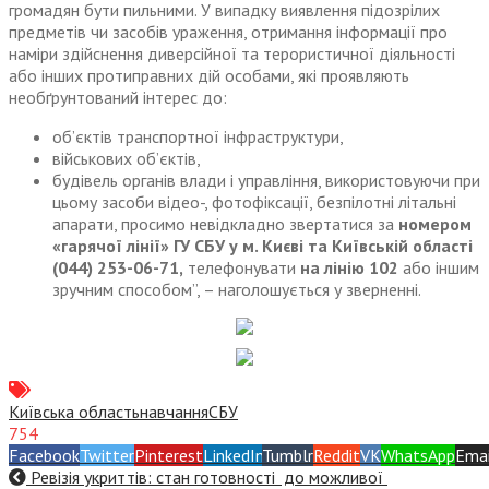
громадян бути пильними. У випадку виявлення підозрілих
предметів чи засобів ураження, отримання інформації про
наміри здійснення диверсійної та терористичної діяльності
або інших протиправних дій особами, які проявляють
необґрунтований інтерес до:
об’єктів транспортної інфраструктури,
військових об’єктів,
будівель органів влади і управління, використовуючи при
цьому засоби відео-, фотофіксації, безпілотні літальні
апарати, просимо невідкладно звертатися за
номером
«гарячої лінії» ГУ СБУ у м. Києві та Київській області
(044) 253-06-71,
телефонувати
на лінію 102
або іншим
зручним способом”, – наголошується у зверненні.
Київська область
навчання
СБУ
754
Facebook
Twitter
Pinterest
LinkedIn
Tumblr
Reddit
VK
WhatsApp
Emai
Ревізія укриттів: стан готовності до можливої