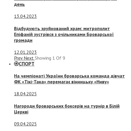
день
13.04.2023
Відбудують зруйнований храм: митрополит
Епіфаній зустрівся з очільниками Броварської
громади
12.01.2023
Prev
Next
Showing
1
Of
9
СПОРТ
На чемпіонаті України броварська команда дівчат
ФК «Тікі-Така» перемагає вінницьку «Ниву»
18.04.2025
Нагороди броварських боксерів на турнір в Білій
Церкві
09.04.2025