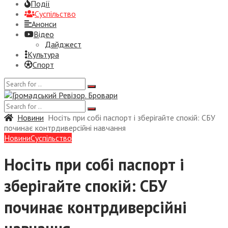
Події
Суспiльство
Анонси
Відео
Дайджест
Культура
Спорт
Новини
Носіть при собі паспорт і зберігайте спокій: СБУ
починає контрдиверсійні навчання
Новини
Суспiльство
Носіть при собі паспорт і
зберігайте спокій: СБУ
починає контрдиверсійні