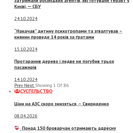
Затримали російських агентів, які готували теракт у
Києві, — СБУ
24.10.2024
“Накачав” дитину психотропами та згвалтував –
киянин проведе 14 років за ґратами
15.10.2024
Протаранив дерево і ледве не погубив трьох
пасажирів
14.10.2024
Prev
Next
Showing
1
Of
86
СУСПIЛЬСТВО
Ціни на АЗС скоро знизяться, –
Свириденко
08.04.2026
Понад 150 броварчан отримають адресну