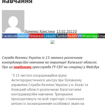
навчання
Ломенко Кристина
15.02.2022
0
—
Facebook
Twitter
Pinterest
LinkedIn
Tumblr
Reddit
VK
WhatsApp
Emai
Служба безпеки України із 15 лютого розпочинає
контрдиверсійні навчання на території Київської області.
Про це
повідомляє
пресслужба ГУ СБУ на сторінці у Фейсбук
“З 15 лютого координаційна група
Антитерористичного центру при Головному
управлінні Служби безпеки України у м. Києві та
Київській області розпочинає багатоетапні
контрдиверсійні навчання. Тренування
проходитимуть по всій території столичного
регіону із зосередженням особливої уваги на