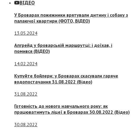
ВІДЕО
У Броварах пожежники врятували дитину і собаку з
палаючої квартири (ФОТО, ВІДЕО)
13.05.2024
Апгрейд у броварській маршрутці: і доїхав, і
помився (ВІДЕО)
14.02.2024
Купуйте бойлери: у Броварах скасували гаряче
водопостачання 31.08.2022 (Відео)
31.08.2022
Готовність до нового навчального року: як
працюватимуть ліцеї в Броварах 30.08.2022 (Відео)
30.08.2022