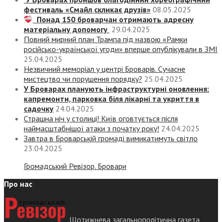
фестиваль «Смайл скликає друзів»
08.05.2025
Понад 150 броварчан отримають адресну
матеріальну допомогу
29.04.2025
Повний мирний план Трампа під назвою «‎Рамки
російсько-української угоди» вперше опублікували в ЗМІ
25.04.2025
Незвичний меморіал у центрі Броварів. Сучасне
мистецтво чи порушення порядку?
25.04.2025
У Броварах планують інфраструктурні оновлення:
капремонти, парковка біля лікарні та укриття в
садочку
24.04.2025
Страшна ніч у столиці! Київ оговтується після
наймасштабнішої атаки з початку року!
24.04.2025
Завтра в Броварській громаді вимикатимуть світло
23.04.2025
Громадський Ревізор. Бровари
Про нас
Щотижнева загальнополітична газета