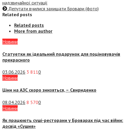
надзвичайної ситуації
Депутати вчилися захищати Бровари (фото)
Related posts
Related posts
More from author
Новини
Статуетки як ідеальний подарунок для поціновувачів
прекрасного
03.06.2026
3 811
0
Новини
Ціни на АЗС скоро знизяться, –
Свириденко
08.04.2026
8 570
0
Новини
Як працюють суші-ресторани у Броварах під час війни:
досвід «Сушия»