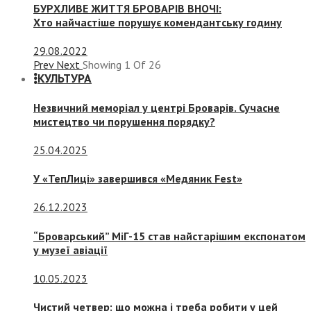
БУРХЛИВЕ ЖИТТЯ БРОВАРІВ ВНОЧІ:
Хто найчастіше порушує комендантську годину
29.08.2022
Prev
Next
Showing
1
Of
26
КУЛЬТУРА
Незвичний меморіал у центрі Броварів. Сучасне
мистецтво чи порушення порядку?
25.04.2025
У «ТепЛиці» завершився «Медяник Fest»
26.12.2023
“Броварський” МіГ-15 став найстарішим експонатом
у музеї авіації
10.05.2023
Чистий четвер: що можна і треба робити у цей