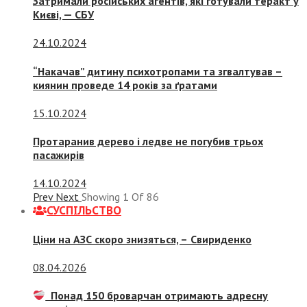
Затримали російських агентів, які готували теракт у
Києві, — СБУ
24.10.2024
“Накачав” дитину психотропами та згвалтував –
киянин проведе 14 років за ґратами
15.10.2024
Протаранив дерево і ледве не погубив трьох
пасажирів
14.10.2024
Prev
Next
Showing
1
Of
86
СУСПIЛЬСТВО
Ціни на АЗС скоро знизяться, –
Свириденко
08.04.2026
Понад 150 броварчан отримають адресну