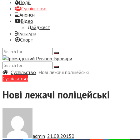
Події
Суспiльство
Анонси
Відео
Дайджест
Культура
Спорт
Суспiльство
Нові лежачі поліцейські
Суспiльство
Нові лежачі поліцейські
admin
21.08.2015
0
—