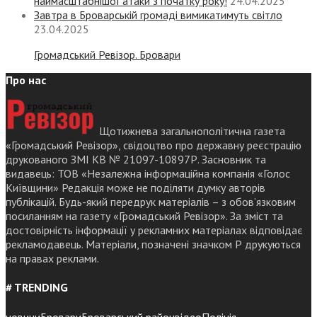
наймасштабнішої атаки з початку року!
24.04.2025
Завтра в Броварській громаді вимикатимуть світло
23.04.2025
Громадський Ревізор. Бровари
Про нас
Щотижнева загальнополітична газета
«Громадський Ревізор», свідоцтво про державну реєстрацію
друкованого ЗМІ КВ № 21097-10897Р. Засновник та
видавець: ТОВ «Незалежна інформаційна компанія «Голос
Київщини» Редакція може не поділяти думку авторів
публікацій. Будь-який передрук матеріалів – з обов’язковим
посиланням на газету «Громадський Ревізор». За зміст та
достовірність інформації у рекламних матеріалах відповідає
рекламодавець. Матеріали, позначені значком Р друкуються
на правах реклами.
# TRENDING
новини
Бровари
Броварський район
відео
Поліція