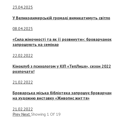
23.04.2025
У Великодимерській громаді вимикатимуть світло
08.04.2025
«Сила жіночності та як її розвинути»: броварчанок
запрошують на семінар
22.02.2022
Кіноклуб з психологом у КІП «ТепЛиця», сезон 2022
розпочато!
21.02.2022
Броварська міська бібліотека запрошує броварчан
на художню виставку «Живопис життя»
21.02.2022
Prev
Next
Showing
1
Of
19