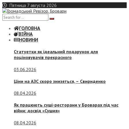
Skip
Пятница 7 августа 2026
to
content
ГОЛОВНА
ВІЙНА
НОВИНИ
Статуетки як ідеальний подарунок для
поціновувачів прекрасного
03.06.2026
Ціни на АЗС скоро знизяться, –
Свириденко
08.04.2026
Як працюють суші-ресторани у Броварах під час
війни: досвід «Сушия»
08.04.2026