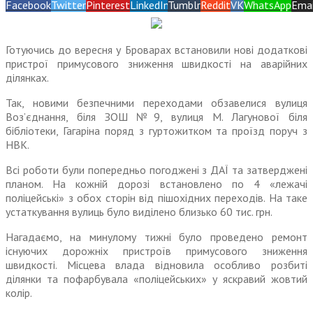
Facebook
Twitter
Pinterest
LinkedIn
Tumblr
Reddit
VK
WhatsApp
Emai
Готуючись до вересня у Броварах встановили нові додаткові
пристрої примусового зниження швидкості на аварійних
ділянках.
Так, новими безпечними переходами обзавелися вулиця
Воз’єднання, біля ЗОШ №9, вулиця М. Лагунової біля
бібліотеки, Гагаріна поряд з гуртожитком та проїзд поруч з
НВК.
Всі роботи були попередньо погоджені з ДАЇ та затверджені
планом. На кожній дорозі встановлено по 4 «лежачі
поліцейські» з обох сторін від пішохідних переходів. На таке
устаткування вулиць було виділено близько 60 тис. грн.
Нагадаємо, на минулому тижні було проведено ремонт
існуючих дорожніх пристроїв примусового зниження
швидкості. Місцева влада відновила особливо розбиті
ділянки та пофарбувала «поліцейських» у яскравий жовтий
колір.