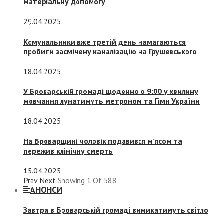
матеріальну допомогу
29.04.2025
Комунальники вже третій день намагаються
пробити засмічену каналізацію на Грушевського
18.04.2025
У Броварській громаді щоденно о 9:00 у хвилину
мовчання лунатимуть метроном та Гімн України
18.04.2025
На Броварщині чоловік подавився м’ясом та
пережив клінічну смерть
15.04.2025
Prev
Next
Showing
1
Of
588
АНОНСИ
Завтра в Броварській громаді вимикатимуть світло