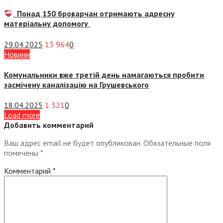
Понад 150 броварчан отримають адресну
матеріальну допомогу
29.04.2025
13 964
0
Новини
Комунальники вже третій день намагаються пробити
засмічену каналізацію на Грушевського
18.04.2025
1 321
0
Load more
Добавить комментарий
Ваш адрес email не будет опубликован.
Обязательные поля
помечены
*
Комментарий
*