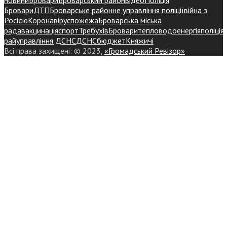
Бровари
ДТП
Броварське районне управління поліції
війна з
Росією
Коронавірус
пожежа
Броварська міська
рада
вакцинація
спорт
Требухів
Броваритепловодоенергія
поліція
райуправління ДСНС
ДСНС
бюджет
Княжичі
Всі права захищені: © 2023,
«Громадський Ревізор»