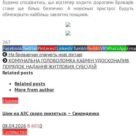
Будемо сподіватись, що відтепер ходити дорогами Броварів
стане ще більш безпечно. А новісінькі пристрої будуть
обмежувати найбільш завзятих гонщиків.
267
Facebook
Twitter
Pinterest
LinkedIn
Tumblr
Reddit
VK
WhatsApp
Emai
На броварчан очікують нові ліхтарі
КОМУНАЛЬНА ГОЛОВОЛОМКА КАБМІН УДОСКОНАЛИВ
ПОРЯДОК НАДАННЯ ЖИТЛОВИХ СУБСІДІЙ
Related posts
Related posts
More from author
Новини
Ціни на АЗС скоро знизяться, –
Свириденко
08.04.2026
8 601
0
Суспiльство