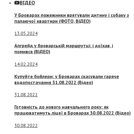
ВІДЕО
У Броварах пожежники врятували дитину і собаку з
палаючої квартири (ФОТО, ВІДЕО)
13.05.2024
Апгрейд у броварській маршрутці: і доїхав, і
помився (ВІДЕО)
14.02.2024
Купуйте бойлери: у Броварах скасували гаряче
водопостачання 31.08.2022 (Відео)
31.08.2022
Готовність до нового навчального року: як
працюватимуть ліцеї в Броварах 30.08.2022 (Відео)
30.08.2022