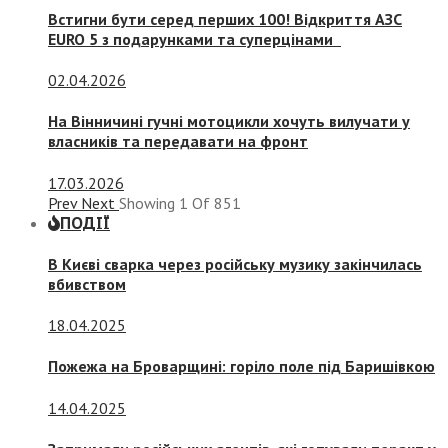
Встигни бути серед перших 100! Відкриття АЗС
EURO 5 з подарунками та суперцінами
02.04.2026
На Вінничині гучні мотоцикли хочуть вилучати у
власників та передавати на фронт
17.03.2026
Prev
Next
Showing
1
Of
851
ПОДІЇ
В Києві сварка через російську музику закінчилась
вбивством
18.04.2025
Пожежа на Броварщині: горіло поле під Баришівкою
14.04.2025