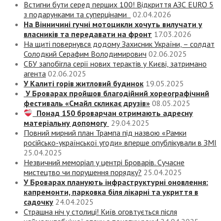
Встигни бути серед перших 100! Відкриття АЗС EURO 5
з подарунками та суперцінами
02.04.2026
На Вінничині гучні мотоцикли хочуть вилучати у
власників та передавати на фронт
17.03.2026
На щиті повернувся додому Захисник України, – солдат
Солодкий Серафим Володимирович
02.06.2025
СБУ запобігла серії нових терактів у Києві, затримано
агента
02.06.2025
У Калиті горів житловий будинок
19.05.2025
У Броварах пройшов благодійний хореографічний
фестиваль «Смайл скликає друзів»
08.05.2025
Понад 150 броварчан отримають адресну
матеріальну допомогу
29.04.2025
Повний мирний план Трампа під назвою «‎Рамки
російсько-української угоди» вперше опублікували в ЗМІ
25.04.2025
Незвичний меморіал у центрі Броварів. Сучасне
мистецтво чи порушення порядку?
25.04.2025
У Броварах планують інфраструктурні оновлення:
капремонти, парковка біля лікарні та укриття в
садочку
24.04.2025
Страшна ніч у столиці! Київ оговтується після