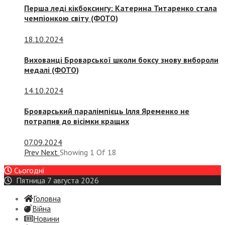
Перша леді кікбоксингу: Катерина Титаренко стала
чемпіонкою світу (ФОТО)
18.10.2024
Вихованці Броварської школи боксу знову вибороли
медалі (ФОТО)
14.10.2024
Броварський паралімпієць Ілля Яременко не
потрапив до вісімки кращих
07.09.2024
Prev
Next
Showing
1
Of
18
Сьогодні
Пятница 7 августа 2026
Головна
Війна
Новини