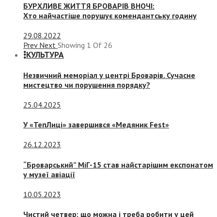
БУРХЛИВЕ ЖИТТЯ БРОВАРІВ ВНОЧІ:
Хто найчастіше порушує комендантську годину
29.08.2022
Prev
Next
Showing
1
Of
26
КУЛЬТУРА
Незвичний меморіал у центрі Броварів. Сучасне
мистецтво чи порушення порядку?
25.04.2025
У «ТепЛиці» завершився «Медяник Fest»
26.12.2023
“Броварський” МіГ-15 став найстарішим експонатом
у музеї авіації
10.05.2023
Чистий четвер: що можна і треба робити у цей