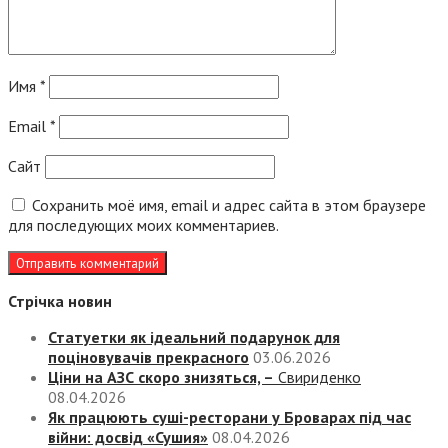
Имя
*
Email
*
Сайт
Сохранить моё имя, email и адрес сайта в этом браузере
для последующих моих комментариев.
Стрічка новин
Статуетки як ідеальний подарунок для
поціновувачів прекрасного
03.06.2026
Ціни на АЗС скоро знизяться, –
Свириденко
08.04.2026
Як працюють суші-ресторани у Броварах під час
війни: досвід «Сушия»
08.04.2026