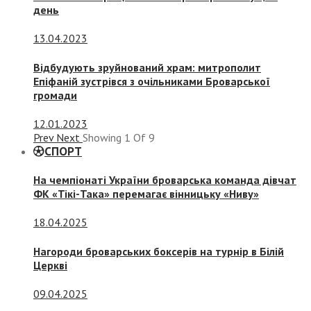
день
13.04.2023
Відбудують зруйнований храм: митрополит
Епіфаній зустрівся з очільниками Броварської
громади
12.01.2023
Prev
Next
Showing
1
Of
9
СПОРТ
На чемпіонаті України броварська команда дівчат
ФК «Тікі-Така» перемагає вінницьку «Ниву»
18.04.2025
Нагороди броварських боксерів на турнір в Білій
Церкві
09.04.2025