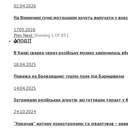
02.04.2026
На Вінничині гучні мотоцикли хочуть вилучати у вла
17.03.2026
Prev
Next
Showing
1
Of
851
ПОДІЇ
В Києві сварка через російську музику закінчилась в
18.04.2025
Пожежа на Броварщині: горіло поле під Баришівкою
14.04.2025
Затримали російських агентів, які готували теракт у К
24.10.2024
“Накачав” дитину психотропами та згвалтував – киян