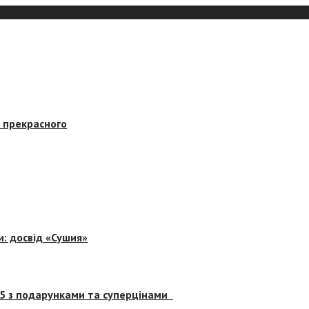
в прекрасного
и: досвід «Сушия»
 5 з подарунками та суперцінами