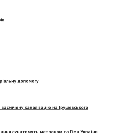
ів
еріальну допомогу
засмічену каналізацію на Грушевського
вчання лунатимуть метроном та Гімн України