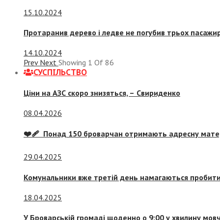
15.10.2024
Протаранив дерево і ледве не погубив трьох пасажир
14.10.2024
Prev
Next
Showing
1
Of
86
СУСПIЛЬСТВО
Ціни на АЗС скоро знизяться, –
Свириденко
08.04.2026
❤️‍🩹 Понад 150 броварчан отримають адресну мат
29.04.2025
Комунальники вже третій день намагаються пробити 
18.04.2025
У Броварській громаді щоденно о 9:00 у хвилину мо