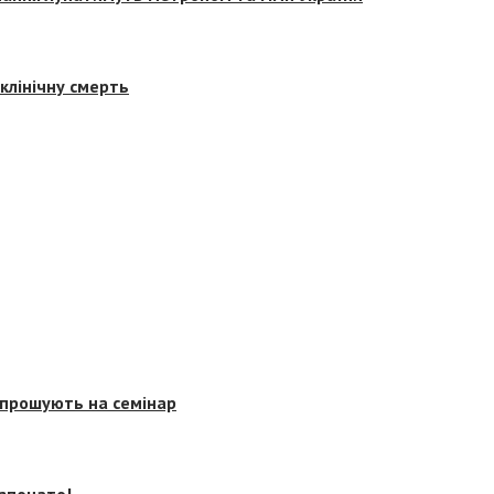
клінічну смерть
запрошують на семінар
озпочато!