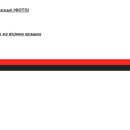
медалі (ФОТО)
 до вісімки кращих