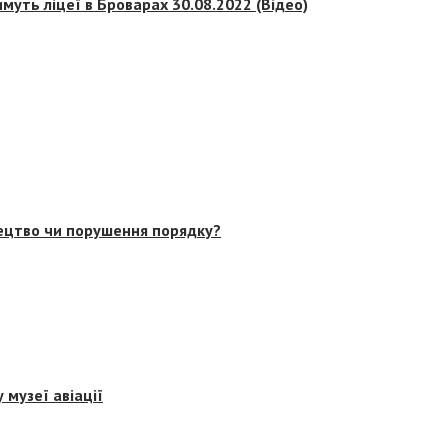
муть ліцеї в Броварах 30.08.2022 (Відео)
тецтво чи порушення порядку?
 музеї авіації