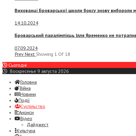
Вихованці Броварської школи боксу знову вибороли 
14.10.2024
Броварський паралімпієць Ілля Яременко не потрапив
07.09.2024
Prev
Next
Showing
1
Of
18
Сьогодні
Воскресенье 9 августа 2026
Головна
Війна
Новини
Події
Суспiльство
Анонси
Відео
Дайджест
Культура