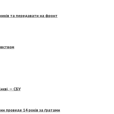
сників та передавати на фронт
бивством
иєві, — СБУ
ин проведе 14 років за ґратами