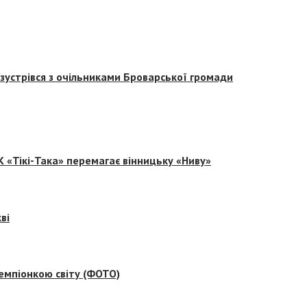
зустрівся з очільниками Броварської громади
 «Тікі-Така» перемагає вінницьку «Ниву»
ві
емпіонкою світу (ФОТО)