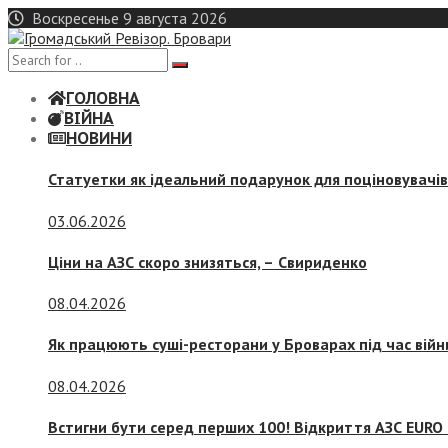
Skip
Воскресенье 9 августа 2026
to
content
ГОЛОВНА
ВІЙНА
НОВИНИ
Статуетки як ідеальний подарунок для поціновувачі
03.06.2026
Ціни на АЗС скоро знизяться, –
Свириденко
08.04.2026
Як працюють суші-ресторани у Броварах під час війн
08.04.2026
Встигни бути серед перших 100! Відкриття АЗС EURO