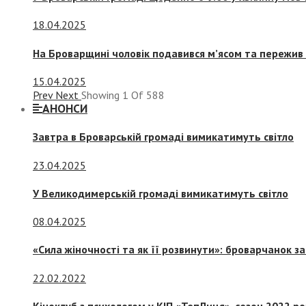
18.04.2025
На Броварщині чоловік подавився м’ясом та пережив 
15.04.2025
Prev
Next
Showing
1
Of
588
АНОНСИ
Завтра в Броварській громаді вимикатимуть світло
23.04.2025
У Великодимерській громаді вимикатимуть світло
08.04.2025
«Сила жіночності та як її розвинути»: броварчанок 
22.02.2022
Кіноклуб з психологом у КІП «ТепЛиця», сезон 2022 р