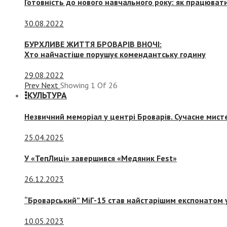
Готовність до нового навчального року: як працювати
30.08.2022
БУРХЛИВЕ ЖИТТЯ БРОВАРІВ ВНОЧІ:
Хто найчастіше порушує комендантську годину
29.08.2022
Prev
Next
Showing
1
Of
26
КУЛЬТУРА
Незвичний меморіал у центрі Броварів. Сучасне мис
25.04.2025
У «ТепЛиці» завершився «Медяник Fest»
26.12.2023
“Броварський” МіГ-15 став найстарішим експонатом у
10.05.2023