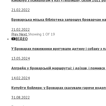
21.02.2022
Броварська міська бібліотека запрошує броварчан 
21.02.2022
Prev
Next
Showing
1
Of
19
ВІДЕО
У Броварах пожежники врятували дитину і собаку з 
13.05.2024
Апгрейд у броварській маршрутці: і доїхав, і помився
14.02.2024
Купуйте бойлери: у Броварах скасували гаряче водоп
31.08.2022