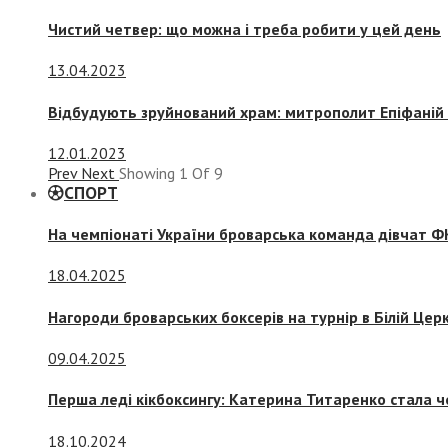
Чистий четвер: що можна і треба робити у цей день
13.04.2023
Відбудують зруйнований храм: митрополит Епіфаній 
12.01.2023
Prev
Next
Showing
1
Of
9
СПОРТ
На чемпіонаті України броварська команда дівчат ФК
18.04.2025
Нагороди броварських боксерів на турнір в Білій Церк
09.04.2025
Перша леді кікбоксингу: Катерина Титаренко стала ч
18.10.2024