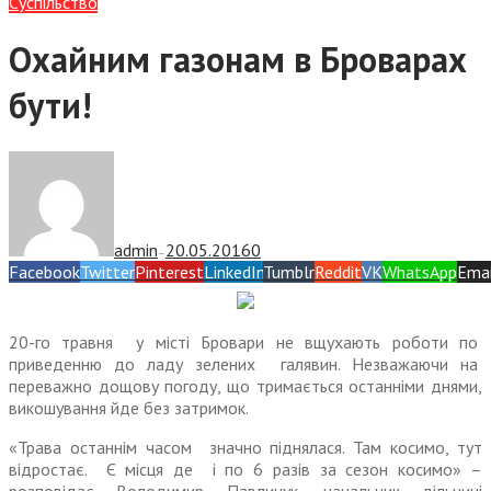
Суспiльство
Охайним газонам в Броварах
бути!
admin
20.05.2016
0
—
Facebook
Twitter
Pinterest
LinkedIn
Tumblr
Reddit
VK
WhatsApp
Emai
20-го травня у місті Бровари не вщухають роботи по
приведенню до ладу зелених галявин. Незважаючи на
переважно дощову погоду, що тримається останніми днями,
викошування йде без затримок.
«Трава останнім часом значно піднялася. Там косимо, тут
відростає. Є місця де і по 6 разів за сезон косимо» –