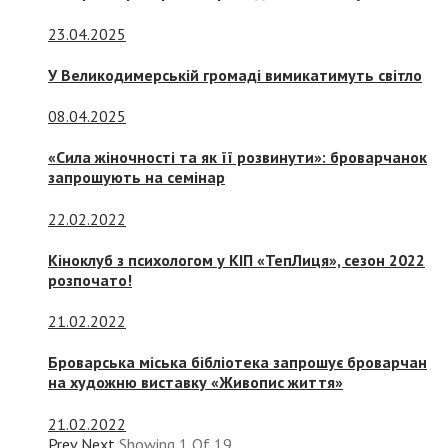
23.04.2025
У Великодимерській громаді вимикатимуть світло
08.04.2025
«Сила жіночності та як її розвинути»: броварчанок
запрошують на семінар
22.02.2022
Кіноклуб з психологом у КІП «ТепЛиця», сезон 2022
розпочато!
21.02.2022
Броварська міська бібліотека запрошує броварчан
на художню виставку «Живопис життя»
21.02.2022
Prev
Next
Showing
1
Of
19