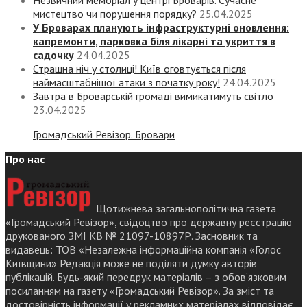
Незвичний меморіал у центрі Броварів. Сучасне
мистецтво чи порушення порядку?
25.04.2025
У Броварах планують інфраструктурні оновлення:
капремонти, парковка біля лікарні та укриття в
садочку
24.04.2025
Страшна ніч у столиці! Київ оговтується після
наймасштабнішої атаки з початку року!
24.04.2025
Завтра в Броварській громаді вимикатимуть світло
23.04.2025
Громадський Ревізор. Бровари
Про нас
Щотижнева загальнополітична газета
«Громадський Ревізор», свідоцтво про державну реєстрацію
друкованого ЗМІ КВ № 21097-10897Р. Засновник та
видавець: ТОВ «Незалежна інформаційна компанія «Голос
Київщини» Редакція може не поділяти думку авторів
публікацій. Будь-який передрук матеріалів – з обов’язковим
посиланням на газету «Громадський Ревізор». За зміст та
достовірність інформації у рекламних матеріалах відповідає