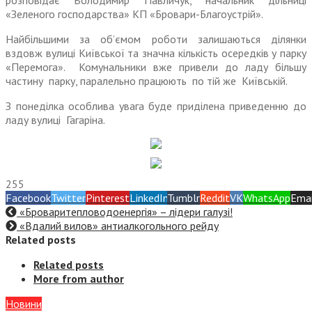
розповідає Володимир Павличук, начальник дільниці
«Зеленого господарства» КП «Бровари-Благоустрій».
Найбільшими за об’ємом роботи залишаються ділянки
вздовж вулиці Київської та значна кількість осередків у парку
«Перемога». Комунальники вже привели до ладу більшу
частину парку, паралельно працюють по тій же Київській.
З понеділка особлива увага буде приділена приведенню до
ладу вулиці Гагаріна.
255
Facebook
Twitter
Pinterest
LinkedIn
Tumblr
Reddit
VK
WhatsApp
Emai
«Броваритепловодоенергія» – лідери галузі!
«Вдалий вилов» антиалкогольного рейду
Related posts
Related posts
More from author
Новини