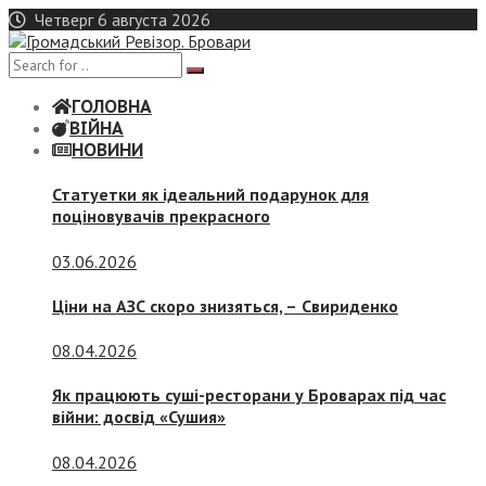
Skip
Четверг 6 августа 2026
to
content
ГОЛОВНА
ВІЙНА
НОВИНИ
Статуетки як ідеальний подарунок для
поціновувачів прекрасного
03.06.2026
Ціни на АЗС скоро знизяться, –
Свириденко
08.04.2026
Як працюють суші-ресторани у Броварах під час
війни: досвід «Сушия»
08.04.2026