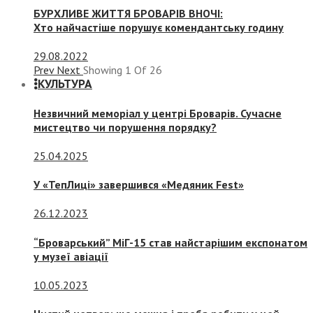
БУРХЛИВЕ ЖИТТЯ БРОВАРІВ ВНОЧІ:
Хто найчастіше порушує комендантську годину
29.08.2022
Prev
Next
Showing
1
Of
26
КУЛЬТУРА
Незвичний меморіал у центрі Броварів. Сучасне
мистецтво чи порушення порядку?
25.04.2025
У «ТепЛиці» завершився «Медяник Fest»
26.12.2023
“Броварський” МіГ-15 став найстарішим експонатом
у музеї авіації
10.05.2023