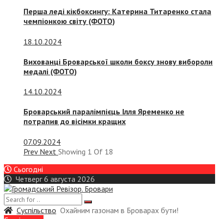
Перша леді кікбоксингу: Катерина Титаренко стала
чемпіонкою світу (ФОТО)
18.10.2024
Вихованці Броварської школи боксу знову вибороли
медалі (ФОТО)
14.10.2024
Броварський паралімпієць Ілля Яременко не
потрапив до вісімки кращих
07.09.2024
Prev
Next
Showing
1
Of
18
Сьогодні
Четверг 6 августа 2026
Суспiльство
Охайним газонам в Броварах бути!