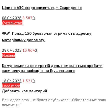
Ціни на АЗС скоро знизяться, –
Свириденко
08.04.2026
8 587
0
Суспiльство
❤️‍🩹 Понад 150 броварчан отримають адресну
матеріальну допомогу
29.04.2025
13 964
0
Новини
Комунальники вже третій день намагаються пробити
засмічену каналізацію на Грушевського
18.04.2025
1 321
0
Load more
Добавить комментарий
Ваш адрес email не будет опубликован.
Обязательные поля
помечены
*