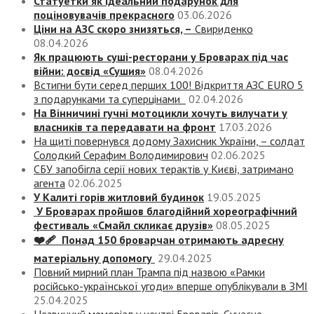
Статуетки як ідеальний подарунок для
поціновувачів прекрасного
03.06.2026
Ціни на АЗС скоро знизяться, –
Свириденко
08.04.2026
Як працюють суші-ресторани у Броварах під час
війни: досвід «Сушия»
08.04.2026
Встигни бути серед перших 100! Відкриття АЗС EURO 5
з подарунками та суперцінами
02.04.2026
На Вінничині гучні мотоцикли хочуть вилучати у
власників та передавати на фронт
17.03.2026
На щиті повернувся додому Захисник України, – солдат
Солодкий Серафим Володимирович
02.06.2025
СБУ запобігла серії нових терактів у Києві, затримано
агента
02.06.2025
У Калиті горів житловий будинок
19.05.2025
У Броварах пройшов благодійний хореографічний
фестиваль «Смайл скликає друзів»
08.05.2025
❤️‍🩹 Понад 150 броварчан отримають адресну
матеріальну допомогу
29.04.2025
Повний мирний план Трампа під назвою «‎Рамки
російсько-української угоди» вперше опублікували в ЗМІ
25.04.2025