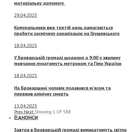
матеріальну допомогу
29.04.2025
Комунальники вже третій день намагаються
пробити засмічену каналізацію на Грушевського
18.04.2025
У Броварській громаді щоденно о 9:00 у хвилину
мовчання лунатимуть метроном та Гімн України
18.04.2025
На Броварщині чоловік подавився м’ясом та
пережив клінічну смерть
15.04.2025
Prev
Next
Showing
1
Of
588
АНОНСИ
Завтра в Броварській громаді вимикатимуть світло