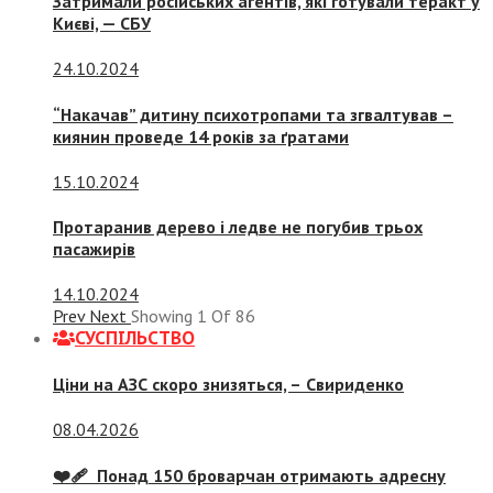
Затримали російських агентів, які готували теракт у
Києві, — СБУ
24.10.2024
“Накачав” дитину психотропами та згвалтував –
киянин проведе 14 років за ґратами
15.10.2024
Протаранив дерево і ледве не погубив трьох
пасажирів
14.10.2024
Prev
Next
Showing
1
Of
86
СУСПIЛЬСТВО
Ціни на АЗС скоро знизяться, –
Свириденко
08.04.2026
❤️‍🩹 Понад 150 броварчан отримають адресну