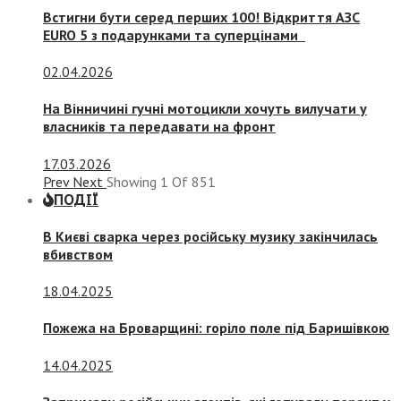
Встигни бути серед перших 100! Відкриття АЗС
EURO 5 з подарунками та суперцінами
02.04.2026
На Вінничині гучні мотоцикли хочуть вилучати у
власників та передавати на фронт
17.03.2026
Prev
Next
Showing
1
Of
851
ПОДІЇ
В Києві сварка через російську музику закінчилась
вбивством
18.04.2025
Пожежа на Броварщині: горіло поле під Баришівкою
14.04.2025