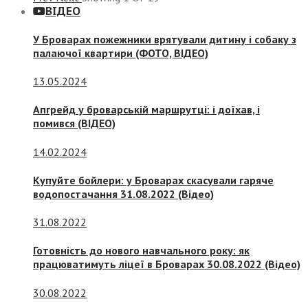
ВІДЕО
У Броварах пожежники врятували дитину і собаку з
палаючої квартири (ФОТО, ВІДЕО)
13.05.2024
Апгрейд у броварській маршрутці: і доїхав, і
помився (ВІДЕО)
14.02.2024
Купуйте бойлери: у Броварах скасували гаряче
водопостачання 31.08.2022 (Відео)
31.08.2022
Готовність до нового навчального року: як
працюватимуть ліцеї в Броварах 30.08.2022 (Відео)
30.08.2022