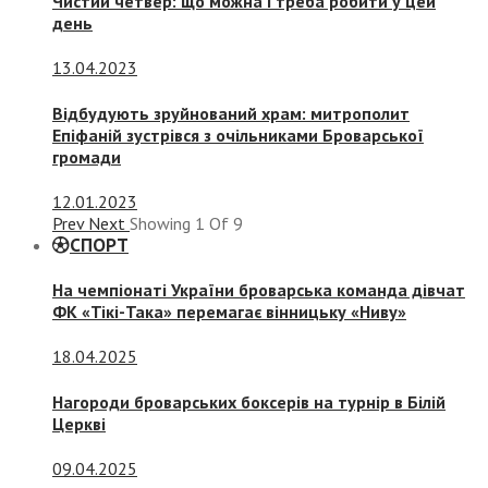
Чистий четвер: що можна і треба робити у цей
день
13.04.2023
Відбудують зруйнований храм: митрополит
Епіфаній зустрівся з очільниками Броварської
громади
12.01.2023
Prev
Next
Showing
1
Of
9
СПОРТ
На чемпіонаті України броварська команда дівчат
ФК «Тікі-Така» перемагає вінницьку «Ниву»
18.04.2025
Нагороди броварських боксерів на турнір в Білій
Церкві
09.04.2025