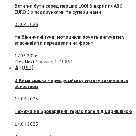
Встигни бути серед перших 100! Відкриття АЗС
EURO 5 з подарунками та суперцінами
02.04.2026
На Вінничині гучні мотоцикли хочуть вилучати у
власників та передавати на фронт
17.03.2026
Prev
Next
Showing
1
Of
851
ПОДІЇ
В Києві сварка через російську музику закінчилась
вбивством
18.04.2025
Пожежа на Броварщині: горіло поле під Баришівкою
14.04.2025