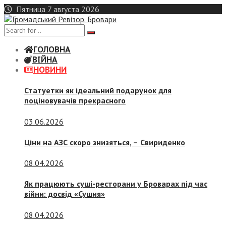
Skip
Пятница 7 августа 2026
to
content
ГОЛОВНА
ВІЙНА
НОВИНИ
Статуетки як ідеальний подарунок для
поціновувачів прекрасного
03.06.2026
Ціни на АЗС скоро знизяться, –
Свириденко
08.04.2026
Як працюють суші-ресторани у Броварах під час
війни: досвід «Сушия»
08.04.2026