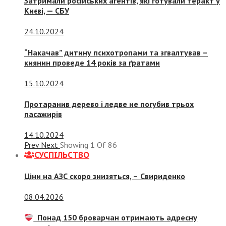
Затримали російських агентів, які готували теракт у
Києві, — СБУ
24.10.2024
“Накачав” дитину психотропами та згвалтував –
киянин проведе 14 років за ґратами
15.10.2024
Протаранив дерево і ледве не погубив трьох
пасажирів
14.10.2024
Prev
Next
Showing
1
Of
86
СУСПIЛЬСТВО
Ціни на АЗС скоро знизяться, –
Свириденко
08.04.2026
Понад 150 броварчан отримають адресну