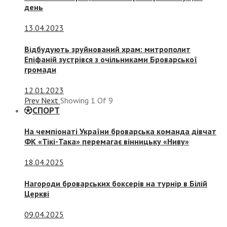
день
13.04.2023
Відбудують зруйнований храм: митрополит
Епіфаній зустрівся з очільниками Броварської
громади
12.01.2023
Prev
Next
Showing
1
Of
9
СПОРТ
На чемпіонаті України броварська команда дівчат
ФК «Тікі-Така» перемагає вінницьку «Ниву»
18.04.2025
Нагороди броварських боксерів на турнір в Білій
Церкві
09.04.2025