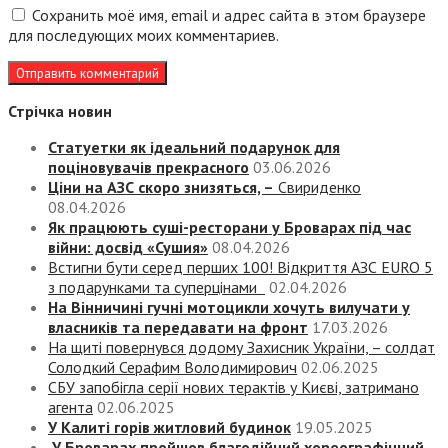
Сохранить моё имя, email и адрес сайта в этом браузере
для последующих моих комментариев.
Стрічка новин
Статуетки як ідеальний подарунок для
поціновувачів прекрасного
03.06.2026
Ціни на АЗС скоро знизяться, –
Свириденко
08.04.2026
Як працюють суші-ресторани у Броварах під час
війни: досвід «Сушия»
08.04.2026
Встигни бути серед перших 100! Відкриття АЗС EURO 5
з подарунками та суперцінами
02.04.2026
На Вінничині гучні мотоцикли хочуть вилучати у
власників та передавати на фронт
17.03.2026
На щиті повернувся додому Захисник України, – солдат
Солодкий Серафим Володимирович
02.06.2025
СБУ запобігла серії нових терактів у Києві, затримано
агента
02.06.2025
У Калиті горів житловий будинок
19.05.2025
У Броварах пройшов благодійний хореографічний