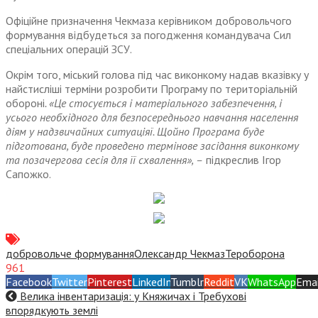
Офіційне призначення Чекмаза керівником добровольчого
формування відбудеться за погодження командувача Сил
спеціальних операцій ЗСУ.
Окрім того, міський голова під час виконкому надав вказівку у
найстисліші терміни розробити Програму по територіальній
обороні
. «Це стосується і матеріального забезпечення, і
усього необхідного для безпосереднього навчання населення
діям у надзвичайних ситуаціяї. Щойно Програма буде
підготована, буде проведено термінове засідання виконкому
та позачергова сесія для її схвалення», –
підкреслив Ігор
Сапожко.
добровольче формування
Олександр Чекмаз
Тероборона
961
Facebook
Twitter
Pinterest
LinkedIn
Tumblr
Reddit
VK
WhatsApp
Emai
Велика інвентаризація: у Княжичах і Требухові
впорядкують землі