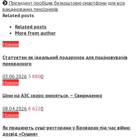
Президент пообіцяв безкоштовні смартфони для всіх
вакцинованих пенсіонерів
Related posts
Related posts
More from author
Новини
Статуетки як ідеальний подарунок для поціновувачів
прекрасного
03.06.2026
3 880
0
Новини
Ціни на АЗС скоро знизяться, –
Свириденко
08.04.2026
8 622
0
Новини
Як працюють суші-ресторани у Броварах під час війни:
досвід «Сушия»