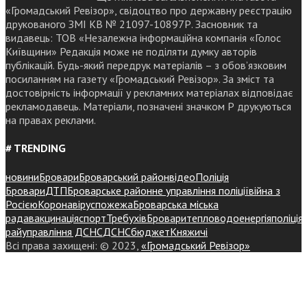
«Громадський Ревізор», свідоцтво про державну реєстрацію
друкованого ЗМІ КВ № 21097-10897Р. Засновник та
видавець: ТОВ «Незалежна інформаційна компанія «Голос
Київщини» Редакція може не поділяти думку авторів
публікацій. Будь-який передрук матеріалів – з обов’язковим
посиланням на газету «Громадський Ревізор». За зміст та
достовірність інформації у рекламних матеріалах відповідає
рекламодавець. Матеріали, позначені значком Р друкуються
на правах реклами.
# TRENDING
новини
Бровари
Броварський район
відео
Поліція
Бровари
ДТП
Броварське районне управління поліції
війна з
Росією
Коронавірус
пожежа
Броварська міська
рада
вакцинація
спорт
Требухів
Броваритепловодоенергія
поліція
райуправління ДСНС
ДСНС
бюджет
Княжичі
Всі права захищені: © 2023,
«Громадський Ревізор»