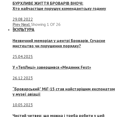
БУРХЛИВЕ ЖИТТЯ БРОВАРІВ ВНОЧІ:
Хто найчастіше порушує комендантську годину
29.08.2022
Prev
Next
Showing
1
Of
26
КУЛЬТУРА
Незвичний меморіал у центрі Броварів. Сучасне
мистецтво чи порушення порядку?
25.04.2025
У «ТепЛиці» завершився «Медяник Fest»
26.12.2023
“Броварський” МіГ-15 став найстарішим експонатом
у музеї авіації
10.05.2023
Чистий четвер: що можна і треба робити у цей