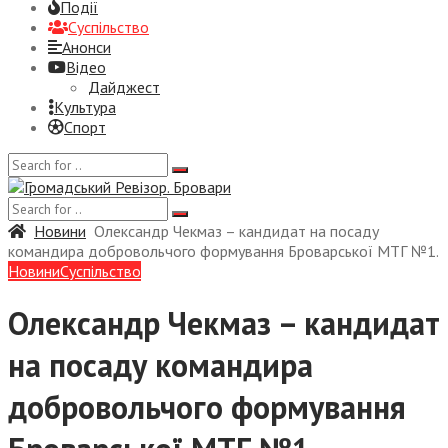
Події
Суспiльство
Анонси
Відео
Дайджест
Культура
Спорт
Новини
Олександр Чекмаз – кандидат на посаду
командира добровольчого формування Броварської МТГ №1.
Новини
Суспiльство
Олександр Чекмаз – кандидат
на посаду командира
добровольчого формування