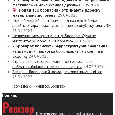
фестиваль «Смайл скликає друзів»
08.05.2025
Понад 150 броварчан отримають адресну
матеріальну допомогу
29.04.2025
Повний мирний план Трампа під назвою «‎Рамки
російсько-української угоди» вперше опублікували в ЗМІ
25.04.2025
Незвичний меморіал у центрі Броварів. Сучасне
мистецтво чи порушення порядку?
25.04.2025
У Броварах планують інфраструктурні оновлення:
капремонти, парковка біля лікарні та укриття в
садочку
24.04.2025
Страшна ніч у столиці! Київ оговтується після
наймасштабнішої атаки з початку року!
24.04.2025
Завтра в Броварській громаді вимикатимуть світло
23.04.2025
Громадський Ревізор. Бровари
Про нас
Щотижнева загальнополітична газета