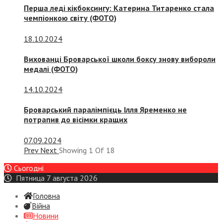
Перша леді кікбоксингу: Катерина Титаренко стала
чемпіонкою світу (ФОТО)
18.10.2024
Вихованці Броварської школи боксу знову вибороли
медалі (ФОТО)
14.10.2024
Броварський паралімпієць Ілля Яременко не
потрапив до вісімки кращих
07.09.2024
Prev
Next
Showing
1
Of
18
Сьогодні
Пятница 7 августа 2026
Головна
Війна
Новини