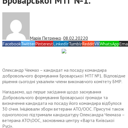
Броварської МТГ №1.
Марія Петренко
08.02.2022
0
—
Facebook
Twitter
Pinterest
LinkedIn
Tumblr
Reddit
VK
WhatsApp
Emai
Олександр Чекмаз – кандидат на посаду командира
добровольчого формування Броварської МТГ №1. Відповідне
рішення сьогодні ухвалили члени виконавчого комітету БМР.
Нагадаємо, що перше засідання щодо заснування
Добровольчого формування Броварської громади та
визначення кандидата на посаду його командира відбулося
30 січня. Ініціювали збори ветерани АТО/ООС. Присутні також
одноголосно підтримали кандидатуру Олександра Чекмаза –
ветерана АТО\ООС, засновника центру «Варта Київської
Русі».