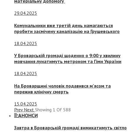
матеріальну допомогу
29.04.2025
Комунальники вже третій день намагаються
пробити засмічену каналізацію на Грушевського
18.04.2025
У Броварській громаді щоденно о 9:00 у хвилину
мовчання лунатимуть метроном та Гімн України
18.04.2025
На Броварщині чоловік подавився м’ясом та
пережив клінічну смерть
15.04.2025
Prev
Next
Showing
1
Of
588
АНОНСИ
Завтра в Броварській громаді вимикатимуть світло