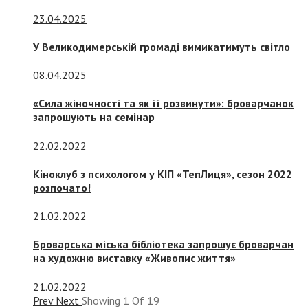
23.04.2025
У Великодимерській громаді вимикатимуть світло
08.04.2025
«Сила жіночності та як її розвинути»: броварчанок
запрошують на семінар
22.02.2022
Кіноклуб з психологом у КІП «ТепЛиця», сезон 2022
розпочато!
21.02.2022
Броварська міська бібліотека запрошує броварчан
на художню виставку «Живопис життя»
21.02.2022
Prev
Next
Showing
1
Of
19