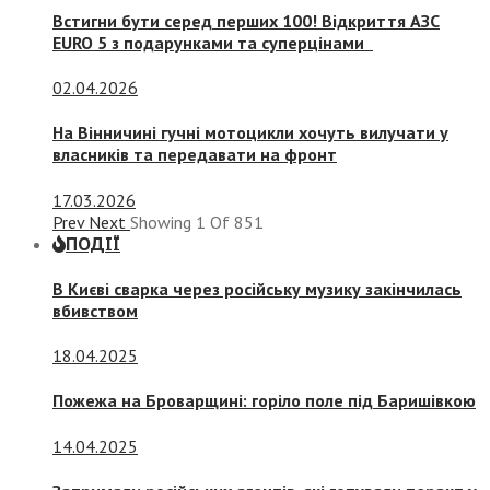
Встигни бути серед перших 100! Відкриття АЗС
EURO 5 з подарунками та суперцінами
02.04.2026
На Вінничині гучні мотоцикли хочуть вилучати у
власників та передавати на фронт
17.03.2026
Prev
Next
Showing
1
Of
851
ПОДІЇ
В Києві сварка через російську музику закінчилась
вбивством
18.04.2025
Пожежа на Броварщині: горіло поле під Баришівкою
14.04.2025