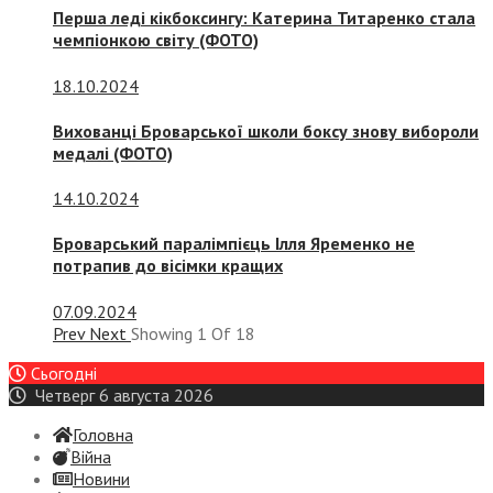
Перша леді кікбоксингу: Катерина Титаренко стала
чемпіонкою світу (ФОТО)
18.10.2024
Вихованці Броварської школи боксу знову вибороли
медалі (ФОТО)
14.10.2024
Броварський паралімпієць Ілля Яременко не
потрапив до вісімки кращих
07.09.2024
Prev
Next
Showing
1
Of
18
Сьогодні
Четверг 6 августа 2026
Головна
Війна
Новини