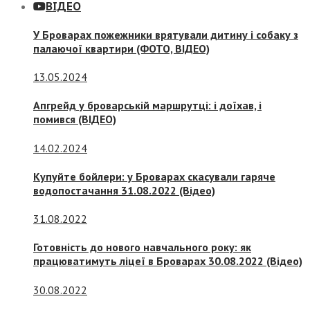
ВІДЕО
У Броварах пожежники врятували дитину і собаку з
палаючої квартири (ФОТО, ВІДЕО)
13.05.2024
Апгрейд у броварській маршрутці: і доїхав, і
помився (ВІДЕО)
14.02.2024
Купуйте бойлери: у Броварах скасували гаряче
водопостачання 31.08.2022 (Відео)
31.08.2022
Готовність до нового навчального року: як
працюватимуть ліцеї в Броварах 30.08.2022 (Відео)
30.08.2022