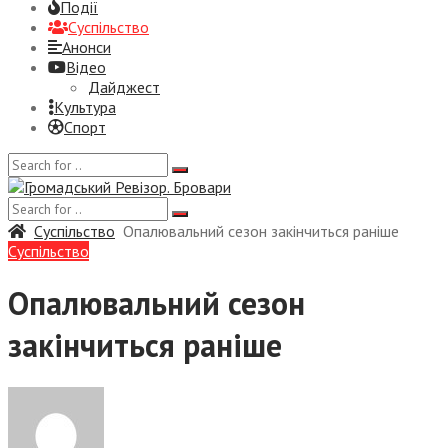
Події
Суспiльство
Анонси
Відео
Дайджест
Культура
Спорт
Суспiльство
Опалювальний сезон закінчиться раніше
Суспiльство
Опалювальний сезон
закінчиться раніше