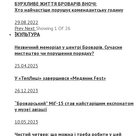
БУРХЛИВЕ ЖИТТЯ БРОВАРІВ ВНОЧІ:
Хто найчастіше порушує комендантську годину
29.08.2022
Prev
Next
Showing
1
Of
26
КУЛЬТУРА
Незвичний меморіал у центрі Броварів. Сучасне
мистецтво чи порушення порядку?
25.04.2025
У «ТепЛиці» завершився «Медяник Fest»
26.12.2023
“Броварський” МіГ-15 став найстарішим експонатом
у музеї авіації
10.05.2023
Чистий четвер: що можна і треба робити у цей