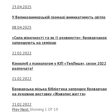
23.04.2025
У Великодимерській громаді вимикатимуть світло
08.04.2025
«Сила жіночності та як її розвинути»: броварчанок
запрошують на семінар
22.02.2022
Кіноклуб з психологом у КІП «ТепЛиця», сезон 2022
розпочато!
21.02.2022
Броварська міська бібліотека запрошує броварчан
на художню виставку «Живопис життя»
21.02.2022
Prev
Next
Showing
1
Of
19