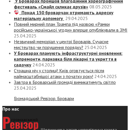
У Броварах пройшов благодійний хореографічний
фестиваль «Смайл скликає друзів»
08.05.2025
Понад 150 броварчан отримають адресну
матеріальну допомогу
29.04.2025
Повний мирний план Трампа під назвою «‎Рамки
російсько-української угоди» вперше опублікували в ЗМІ
25.04.2025
Незвичний меморіал у центрі Броварів. Сучасне
мистецтво чи порушення порядку?
25.04.2025
У Броварах планують інфраструктурні оновлення:
капремонти, парковка біля лікарні та укриття в
садочку
24.04.2025
Страшна ніч у столиці! Київ оговтується після
наймасштабнішої атаки з початку року!
24.04.2025
Завтра в Броварській громаді вимикатимуть світло
23.04.2025
Громадський Ревізор. Бровари
Про нас
Щотижнева загальнополітична газета