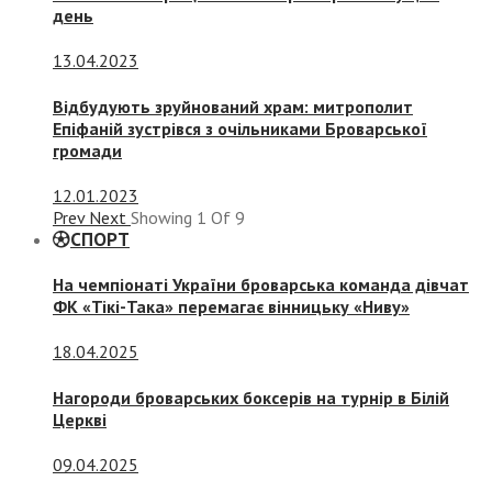
день
13.04.2023
Відбудують зруйнований храм: митрополит
Епіфаній зустрівся з очільниками Броварської
громади
12.01.2023
Prev
Next
Showing
1
Of
9
СПОРТ
На чемпіонаті України броварська команда дівчат
ФК «Тікі-Така» перемагає вінницьку «Ниву»
18.04.2025
Нагороди броварських боксерів на турнір в Білій
Церкві
09.04.2025