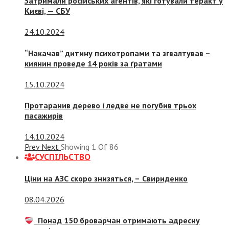
Затримали російських агентів, які готували теракт у
Києві, — СБУ
24.10.2024
“Накачав” дитину психотропами та згвалтував –
киянин проведе 14 років за ґратами
15.10.2024
Протаранив дерево і ледве не погубив трьох
пасажирів
14.10.2024
Prev
Next
Showing
1
Of
86
СУСПIЛЬСТВО
Ціни на АЗС скоро знизяться, –
Свириденко
08.04.2026
Понад 150 броварчан отримають адресну