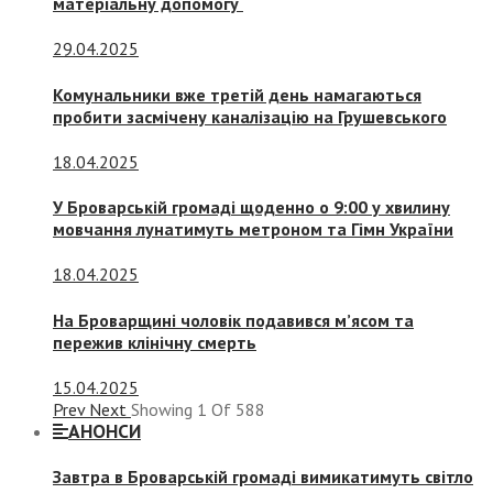
матеріальну допомогу
29.04.2025
Комунальники вже третій день намагаються
пробити засмічену каналізацію на Грушевського
18.04.2025
У Броварській громаді щоденно о 9:00 у хвилину
мовчання лунатимуть метроном та Гімн України
18.04.2025
На Броварщині чоловік подавився м’ясом та
пережив клінічну смерть
15.04.2025
Prev
Next
Showing
1
Of
588
АНОНСИ
Завтра в Броварській громаді вимикатимуть світло