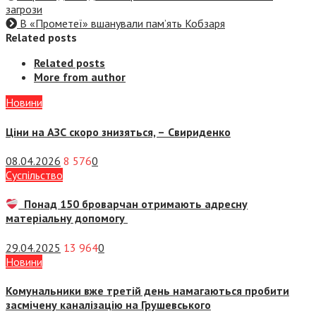
загрози
В «Прометеї» вшанували пам’ять Кобзаря
Related posts
Related posts
More from author
Новини
Ціни на АЗС скоро знизяться, –
Свириденко
08.04.2026
8 576
0
Суспiльство
Понад 150 броварчан отримають адресну
матеріальну допомогу
29.04.2025
13 964
0
Новини
Комунальники вже третій день намагаються пробити
засмічену каналізацію на Грушевського