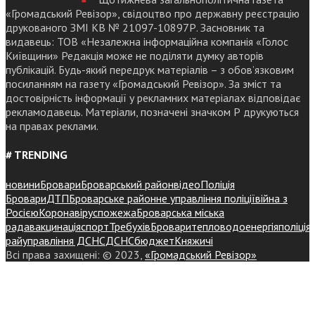
«Громадський Ревізор», свідоцтво про державну реєстрацію
друкованого ЗМІ КВ № 21097-10897Р. Засновник та
видавець: ТОВ «Незалежна інформаційна компанія «Голос
Київщини» Редакція може не поділяти думку авторів
публікацій. Будь-який передрук матеріалів – з обов’язковим
посиланням на газету «Громадський Ревізор». За зміст та
достовірність інформації у рекламних матеріалах відповідає
рекламодавець. Матеріали, позначені значком Р друкуються
на правах реклами.
# TRENDING
новини
Бровари
Броварський район
відео
Поліція
Бровари
ДТП
Броварське районне управління поліції
війна з
Росією
Коронавірус
пожежа
Броварська міська
рада
вакцинація
спорт
Требухів
Броваритепловодоенергія
поліція
райуправління ДСНС
ДСНС
бюджет
Княжичі
Всі права захищені: © 2023,
«Громадський Ревізор»