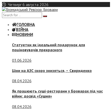
Skip
Четверг 6 августа 2026
to
content
ГОЛОВНА
ВІЙНА
НОВИНИ
Статуетки як ідеальний подарунок для
поціновувачів прекрасного
03.06.2026
Ціни на АЗС скоро знизяться, –
Свириденко
08.04.2026
Як працюють суші-ресторани у Броварах під час
війни: досвід «Сушия»
08.04.2026