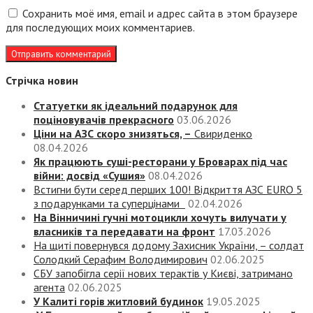
Сохранить моё имя, email и адрес сайта в этом браузере
для последующих моих комментариев.
Стрічка новин
Статуетки як ідеальний подарунок для
поціновувачів прекрасного
03.06.2026
Ціни на АЗС скоро знизяться, –
Свириденко
08.04.2026
Як працюють суші-ресторани у Броварах під час
війни: досвід «Сушия»
08.04.2026
Встигни бути серед перших 100! Відкриття АЗС EURO 5
з подарунками та суперцінами
02.04.2026
На Вінничині гучні мотоцикли хочуть вилучати у
власників та передавати на фронт
17.03.2026
На щиті повернувся додому Захисник України, – солдат
Солодкий Серафим Володимирович
02.06.2025
СБУ запобігла серії нових терактів у Києві, затримано
агента
02.06.2025
У Калиті горів житловий будинок
19.05.2025