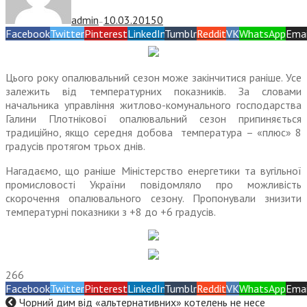
admin
10.03.2015
0
—
Facebook
Twitter
Pinterest
LinkedIn
Tumblr
Reddit
VK
WhatsApp
Emai
Цього року опалювальний сезон може закінчитися раніше. Усе
залежить від температурних показників. За словами
начальника управління житлово-комунального господарства
Галини Плотнікової опалювальний сезон припиняється
традиційно, якщо середня добова температура – «плюс» 8
градусів протягом трьох днів.
Нагадаємо, що раніше Міністерство енергетики та вугільної
промисловості України повідомляло про можливість
скорочення опалювального сезону. Пропонували знизити
температурні показники з +8 до +6 градусів.
266
Facebook
Twitter
Pinterest
LinkedIn
Tumblr
Reddit
VK
WhatsApp
Emai
Чорний дим від «альтернативних» котелень не несе