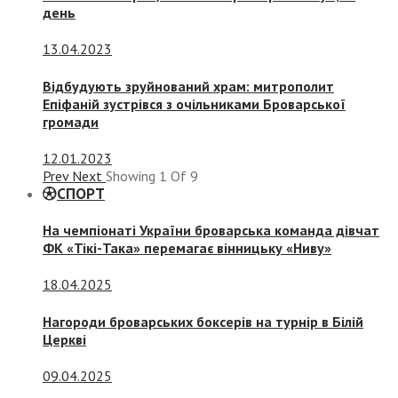
день
13.04.2023
Відбудують зруйнований храм: митрополит
Епіфаній зустрівся з очільниками Броварської
громади
12.01.2023
Prev
Next
Showing
1
Of
9
СПОРТ
На чемпіонаті України броварська команда дівчат
ФК «Тікі-Така» перемагає вінницьку «Ниву»
18.04.2025
Нагороди броварських боксерів на турнір в Білій
Церкві
09.04.2025