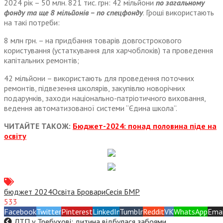
2024 рік – 50 млн. 821 тис. грн: 42 мільйони
по загальному
фонду та ще 8 мільйонів – по спецфонду
. Гроші використають
на такі потреби:
8 млн грн. – на придбання товарів довгострокового
користування (устаткування для харчоблоків) та проведення
капітальних ремонтів;
42 мільйони – використають для проведення поточних
ремонтів, підвезення школярів, закупівлю новорічних
подарунків, заходи національно-патріотичного виховання,
ведення автоматизованої системи “Єдина школа”.
ЧИТАЙТЕ ТАКОЖ:
Бюджет-2024: понад половина піде на
освіту
бюджет 2024
Освіта Бровари
Сесія БМР
533
Facebook
Twitter
Pinterest
LinkedIn
Tumblr
Reddit
VK
WhatsApp
Emai
ДТП у Требухові: дитина відбулася забоями