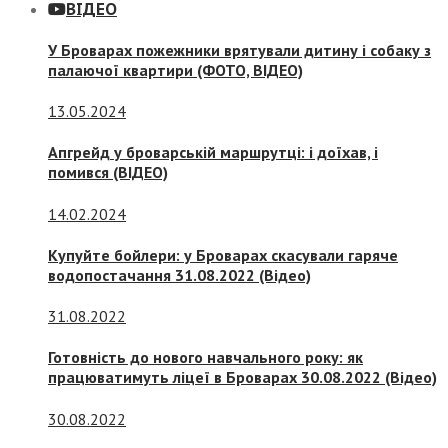
ВІДЕО
У Броварах пожежники врятували дитину і собаку з
палаючої квартири (ФОТО, ВІДЕО)
13.05.2024
Апгрейд у броварській маршрутці: і доїхав, і
помився (ВІДЕО)
14.02.2024
Купуйте бойлери: у Броварах скасували гаряче
водопостачання 31.08.2022 (Відео)
31.08.2022
Готовність до нового навчального року: як
працюватимуть ліцеї в Броварах 30.08.2022 (Відео)
30.08.2022