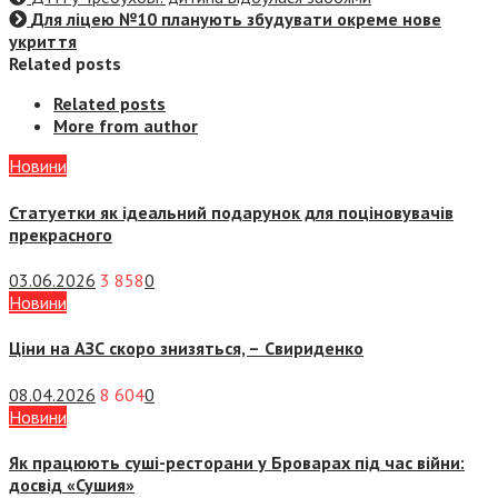
Для ліцею №10 планують збудувати окреме нове
укриття
Related posts
Related posts
More from author
Новини
Статуетки як ідеальний подарунок для поціновувачів
прекрасного
03.06.2026
3 858
0
Новини
Ціни на АЗС скоро знизяться, –
Свириденко
08.04.2026
8 604
0
Новини
Як працюють суші-ресторани у Броварах під час війни:
досвід «Сушия»