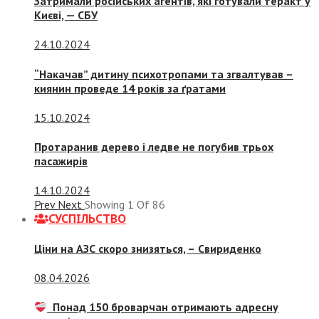
Затримали російських агентів, які готували теракт у
Києві, — СБУ
24.10.2024
“Накачав” дитину психотропами та згвалтував –
киянин проведе 14 років за ґратами
15.10.2024
Протаранив дерево і ледве не погубив трьох
пасажирів
14.10.2024
Prev
Next
Showing
1
Of
86
СУСПIЛЬСТВО
Ціни на АЗС скоро знизяться, –
Свириденко
08.04.2026
Понад 150 броварчан отримають адресну