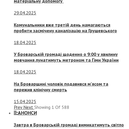
матеріальну допомогу
29.04.2025
Комунальники вже третій день намагаються
пробити засмічену каналізацію на Грушевського
18.04.2025
У Броварській громаді щоденно о 9:00 у хвилину
мовчання лунатимуть метроном та Гімн України
18.04.2025
На Броварщині чоловік подавився м’ясом та
пережив клінічну смерть
15.04.2025
Prev
Next
Showing
1
Of
588
АНОНСИ
Завтра в Броварській громаді вимикатимуть світло