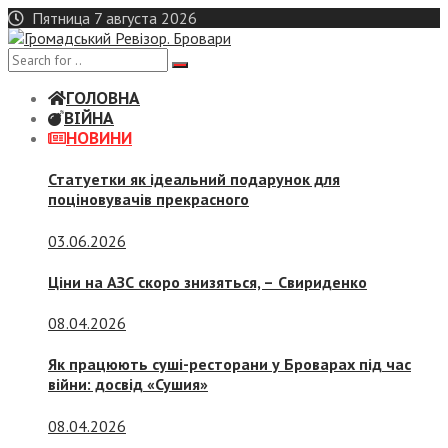
Skip
Пятница 7 августа 2026
to
content
ГОЛОВНА
ВІЙНА
НОВИНИ
Статуетки як ідеальний подарунок для
поціновувачів прекрасного
03.06.2026
Ціни на АЗС скоро знизяться, –
Свириденко
08.04.2026
Як працюють суші-ресторани у Броварах під час
війни: досвід «Сушия»
08.04.2026