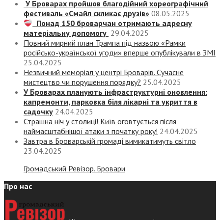
У Броварах пройшов благодійний хореографічний
фестиваль «Смайл скликає друзів»
08.05.2025
Понад 150 броварчан отримають адресну
матеріальну допомогу
29.04.2025
Повний мирний план Трампа під назвою «‎Рамки
російсько-української угоди» вперше опублікували в ЗМІ
25.04.2025
Незвичний меморіал у центрі Броварів. Сучасне
мистецтво чи порушення порядку?
25.04.2025
У Броварах планують інфраструктурні оновлення:
капремонти, парковка біля лікарні та укриття в
садочку
24.04.2025
Страшна ніч у столиці! Київ оговтується після
наймасштабнішої атаки з початку року!
24.04.2025
Завтра в Броварській громаді вимикатимуть світло
23.04.2025
Громадський Ревізор. Бровари
Про нас