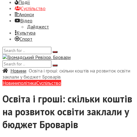
Події
Суспiльство
Анонси
Відео
Дайджест
Культура
Спорт
Новини
Освіта і гроші: скільки коштів на розвиток освіти
заклали у бюджет Броварів
Новини
політика
Суспiльство
Освіта і гроші: скільки коштів
на розвиток освіти заклали у
бюджет Броварів