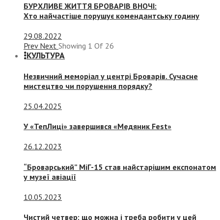
БУРХЛИВЕ ЖИТТЯ БРОВАРІВ ВНОЧІ:
Хто найчастіше порушує комендантську годину
29.08.2022
Prev
Next
Showing
1
Of
26
КУЛЬТУРА
Незвичний меморіал у центрі Броварів. Сучасне
мистецтво чи порушення порядку?
25.04.2025
У «ТепЛиці» завершився «Медяник Fest»
26.12.2023
“Броварський” МіГ-15 став найстарішим експонатом
у музеї авіації
10.05.2023
Чистий четвер: що можна і треба робити у цей