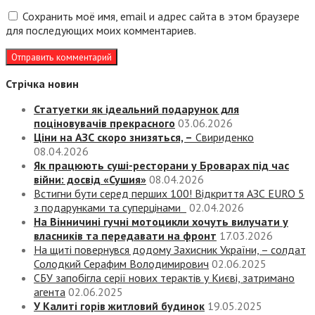
Сохранить моё имя, email и адрес сайта в этом браузере
для последующих моих комментариев.
Стрічка новин
Статуетки як ідеальний подарунок для
поціновувачів прекрасного
03.06.2026
Ціни на АЗС скоро знизяться, –
Свириденко
08.04.2026
Як працюють суші-ресторани у Броварах під час
війни: досвід «Сушия»
08.04.2026
Встигни бути серед перших 100! Відкриття АЗС EURO 5
з подарунками та суперцінами
02.04.2026
На Вінничині гучні мотоцикли хочуть вилучати у
власників та передавати на фронт
17.03.2026
На щиті повернувся додому Захисник України, – солдат
Солодкий Серафим Володимирович
02.06.2025
СБУ запобігла серії нових терактів у Києві, затримано
агента
02.06.2025
У Калиті горів житловий будинок
19.05.2025