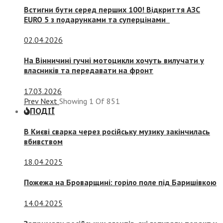
Встигни бути серед перших 100! Відкриття АЗС
EURO 5 з подарунками та суперцінами
02.04.2026
На Вінничині гучні мотоцикли хочуть вилучати у
власників та передавати на фронт
17.03.2026
Prev
Next
Showing
1
Of
851
ПОДІЇ
В Києві сварка через російську музику закінчилась
вбивством
18.04.2025
Пожежа на Броварщині: горіло поле під Баришівкою
14.04.2025