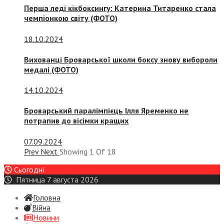
Перша леді кікбоксингу: Катерина Титаренко стала
чемпіонкою світу (ФОТО)
18.10.2024
Вихованці Броварської школи боксу знову вибороли
медалі (ФОТО)
14.10.2024
Броварський паралімпієць Ілля Яременко не
потрапив до вісімки кращих
07.09.2024
Prev
Next
Showing
1
Of
18
Сьогодні
Пятница 7 августа 2026
Головна
Війна
Новини