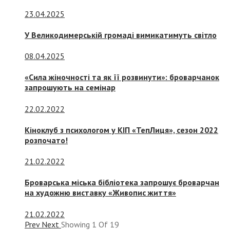
23.04.2025
У Великодимерській громаді вимикатимуть світло
08.04.2025
«Сила жіночності та як її розвинути»: броварчанок
запрошують на семінар
22.02.2022
Кіноклуб з психологом у КІП «ТепЛиця», сезон 2022
розпочато!
21.02.2022
Броварська міська бібліотека запрошує броварчан
на художню виставку «Живопис життя»
21.02.2022
Prev
Next
Showing
1
Of
19