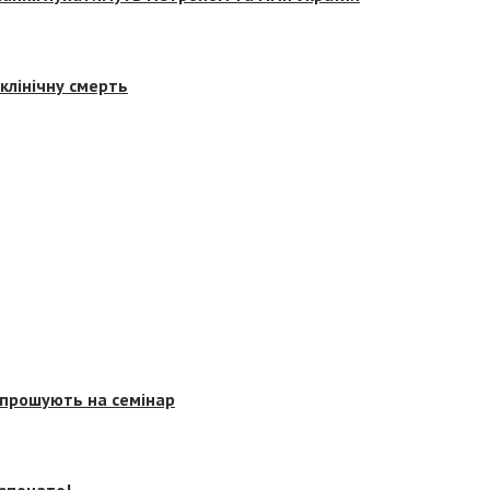
клінічну смерть
запрошують на семінар
озпочато!