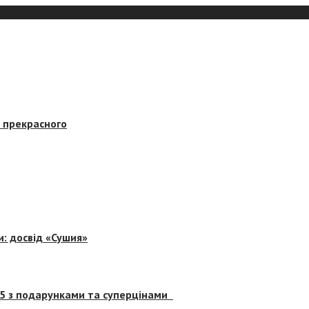
в прекрасного
и: досвід «Сушия»
 5 з подарунками та суперцінами