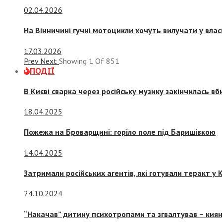
02.04.2026
На Вінничині гучні мотоцикли хочуть вилучати у вла
17.03.2026
Prev
Next
Showing
1
Of
851
ПОДІЇ
В Києві сварка через російську музику закінчилась в
18.04.2025
Пожежа на Броварщині: горіло поле під Баришівкою
14.04.2025
Затримали російських агентів, які готували теракт у К
24.10.2024
“Накачав” дитину психотропами та згвалтував – киян