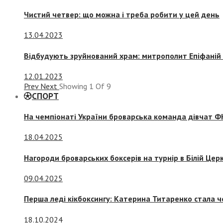
Чистий четвер: що можна і треба робити у цей день
13.04.2023
Відбудують зруйнований храм: митрополит Епіфаній 
12.01.2023
Prev
Next
Showing
1
Of
9
СПОРТ
На чемпіонаті України броварська команда дівчат ФК
18.04.2025
Нагороди броварських боксерів на турнір в Білій Церк
09.04.2025
Перша леді кікбоксингу: Катерина Титаренко стала ч
18.10.2024