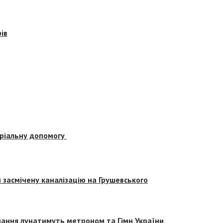
ів
еріальну допомогу
засмічену каналізацію на Грушевського
вчання лунатимуть метроном та Гімн України