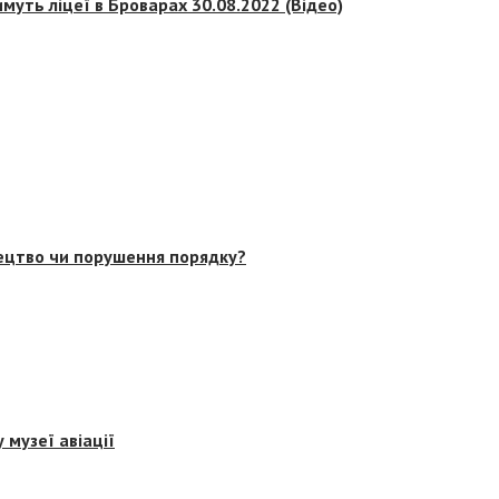
муть ліцеї в Броварах 30.08.2022 (Відео)
тецтво чи порушення порядку?
 музеї авіації