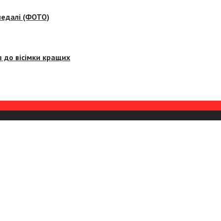
медалі (ФОТО)
 до вісімки кращих