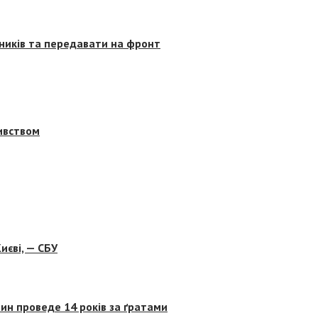
сників та передавати на фронт
бивством
иєві, — СБУ
ин проведе 14 років за ґратами