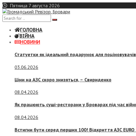
Skip
Пятница 7 августа 2026
to
content
ГОЛОВНА
ВІЙНА
НОВИНИ
Статуетки як ідеальний подарунок для поціновувачі
03.06.2026
Ціни на АЗС скоро знизяться, –
Свириденко
08.04.2026
Як працюють суші-ресторани у Броварах під час війн
08.04.2026
Встигни бути серед перших 100! Відкриття АЗС EURO