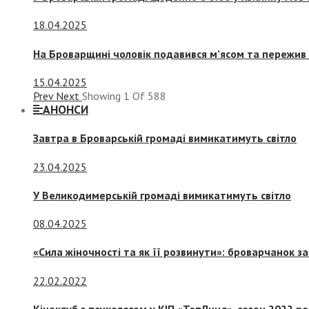
18.04.2025
На Броварщині чоловік подавився м’ясом та пережив 
15.04.2025
Prev
Next
Showing
1
Of
588
АНОНСИ
Завтра в Броварській громаді вимикатимуть світло
23.04.2025
У Великодимерській громаді вимикатимуть світло
08.04.2025
«Сила жіночності та як її розвинути»: броварчанок 
22.02.2022
Кіноклуб з психологом у КІП «ТепЛиця», сезон 2022 р