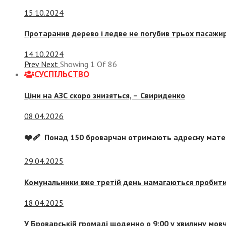
15.10.2024
Протаранив дерево і ледве не погубив трьох пасажир
14.10.2024
Prev
Next
Showing
1
Of
86
СУСПIЛЬСТВО
Ціни на АЗС скоро знизяться, –
Свириденко
08.04.2026
❤️‍🩹 Понад 150 броварчан отримають адресну мат
29.04.2025
Комунальники вже третій день намагаються пробити 
18.04.2025
У Броварській громаді щоденно о 9:00 у хвилину мо