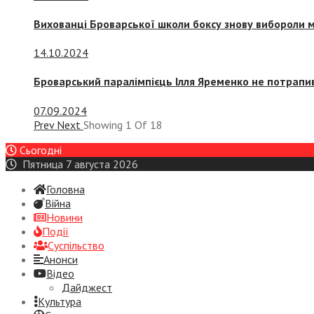
Вихованці Броварської школи боксу знову вибороли 
14.10.2024
Броварський паралімпієць Ілля Яременко не потрапив
07.09.2024
Prev
Next
Showing
1
Of
18
Сьогодні
Пятница 7 августа 2026
Головна
Війна
Новини
Події
Суспiльство
Анонси
Відео
Дайджест
Культура