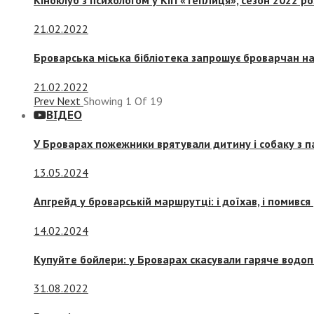
21.02.2022
Броварська міська бібліотека запрошує броварчан 
21.02.2022
Prev
Next
Showing
1
Of
19
ВІДЕО
У Броварах пожежники врятували дитину і собаку з 
13.05.2024
Апгрейд у броварській маршрутці: і доїхав, і помився
14.02.2024
Купуйте бойлери: у Броварах скасували гаряче водоп
31.08.2022