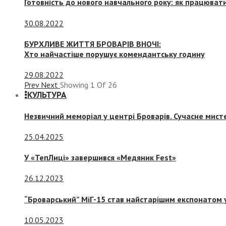
Готовність до нового навчального року: як працювати
30.08.2022
БУРХЛИВЕ ЖИТТЯ БРОВАРІВ ВНОЧІ:
Хто найчастіше порушує комендантську годину
29.08.2022
Prev
Next
Showing
1
Of
26
КУЛЬТУРА
Незвичний меморіал у центрі Броварів. Сучасне мис
25.04.2025
У «ТепЛиці» завершився «Медяник Fest»
26.12.2023
“Броварський” МіГ-15 став найстарішим експонатом у
10.05.2023