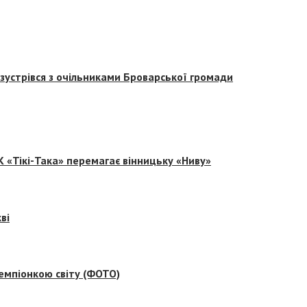
зустрівся з очільниками Броварської громади
 «Тікі-Така» перемагає вінницьку «Ниву»
ві
емпіонкою світу (ФОТО)