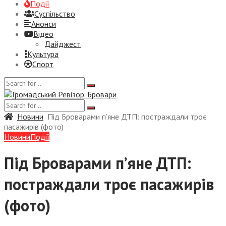
Події
Суспiльство
Анонси
Відео
Дайджест
Культура
Спорт
Новини
Під Броварами п’яне ДТП: постраждали троє
пасажирів (фото)
Новини
Події
Під Броварами п’яне ДТП:
постраждали троє пасажирів
(фото)