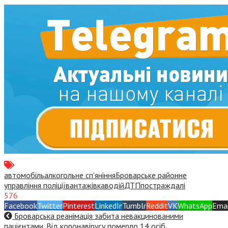
автомобіль
алкогольне сп'яніння
Броварське районне
управління поліції
вантажівка
водій
ДТП
постраждалі
576
Facebook
Twitter
Pinterest
LinkedIn
Tumblr
Reddit
VK
WhatsApp
Emai
Броварська реанімація забита невакцинованими
пацієнтами. Від коронавірусу померло 14 осіб