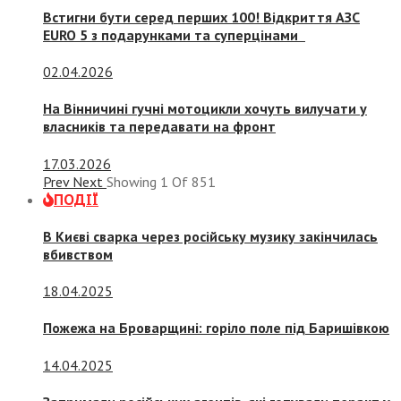
Встигни бути серед перших 100! Відкриття АЗС
EURO 5 з подарунками та суперцінами
02.04.2026
На Вінничині гучні мотоцикли хочуть вилучати у
власників та передавати на фронт
17.03.2026
Prev
Next
Showing
1
Of
851
ПОДІЇ
В Києві сварка через російську музику закінчилась
вбивством
18.04.2025
Пожежа на Броварщині: горіло поле під Баришівкою
14.04.2025