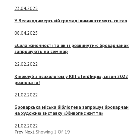
23.04.2025
У Великодимерській громаді вимикатимуть світло
08.04.2025
«Сила жіночності та як її розвинути»: броварчанок
запрошують на семінар
22.02.2022
Кіноклуб з психологом у КІП «ТепЛиця», сезон 2022
розпочато!
21.02.2022
Броварська міська бібліотека запрошує броварчан
на художню виставку «Живопис життя»
21.02.2022
Prev
Next
Showing
1
Of
19