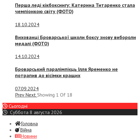
Перша леді кікбоксингу: Катерина Титаренко стала
чемпіонкою світу (ФОТО)
18.10.2024
Вихованці Броварської школи боксу знову вибороли
медалі (ФОТО)
14.10.2024
Броварський паралімпієць Ілля Яременко не
потрапив до вісімки кращих
07.09.2024
Prev
Next
Showing
1
Of
18
Сьогодні
Суббота 8 августа 2026
Головна
Війна
Новини