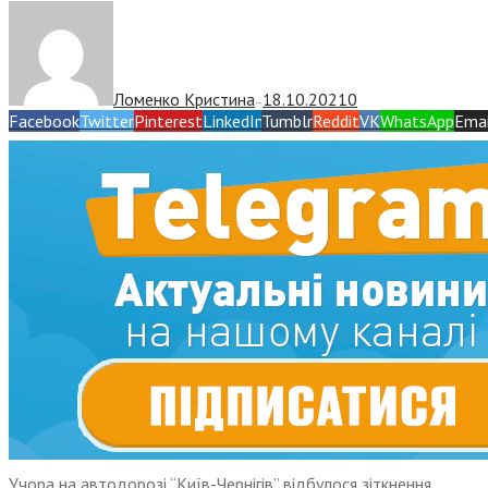
Ломенко Кристина
18.10.2021
0
—
Facebook
Twitter
Pinterest
LinkedIn
Tumblr
Reddit
VK
WhatsApp
Emai
Учора на автодорозі “Київ-Чернігів” відбулося зіткнення