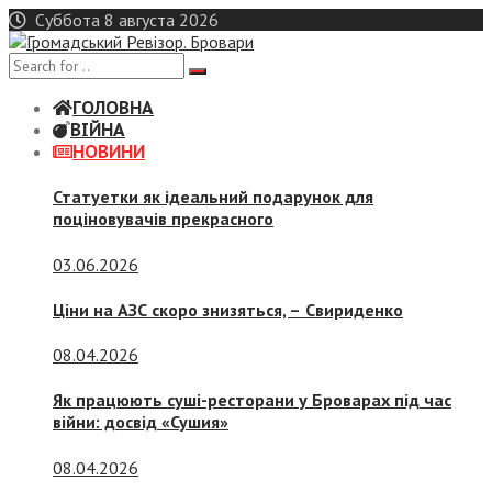
Skip
Суббота 8 августа 2026
to
content
ГОЛОВНА
ВІЙНА
НОВИНИ
Статуетки як ідеальний подарунок для
поціновувачів прекрасного
03.06.2026
Ціни на АЗС скоро знизяться, –
Свириденко
08.04.2026
Як працюють суші-ресторани у Броварах під час
війни: досвід «Сушия»
08.04.2026