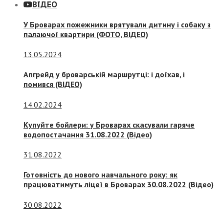
ВІДЕО
У Броварах пожежники врятували дитину і собаку з
палаючої квартири (ФОТО, ВІДЕО)
13.05.2024
Апгрейд у броварській маршрутці: і доїхав, і
помився (ВІДЕО)
14.02.2024
Купуйте бойлери: у Броварах скасували гаряче
водопостачання 31.08.2022 (Відео)
31.08.2022
Готовність до нового навчального року: як
працюватимуть ліцеї в Броварах 30.08.2022 (Відео)
30.08.2022