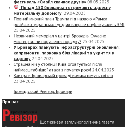
фестиваль «Смайл скликає друзів»
08.05.2025
Понад 150 броварчан отримають адресну
матеріальну допомогу
29.04.2025
Повний мирний план Трампа під назвою «‎Рамки
російсько-української угоди» вперше опублікували в ЗМІ
25.04.2025
Незвичний меморіал у центрі Броварів. Сучасне
мистецтво чи порушення порядку?
25.04.2025
У Броварах планують інфраструктурні оновлення:
капремонти, парковка біля лікарні та укриття в
садочку
24.04.2025
Страшна ніч у столиці! Київ оговтується після
наймасштабнішої атаки з початку року!
24.04.2025
Завтра в Броварській громаді вимикатимуть світло
23.04.2025
Громадський Ревізор. Бровари
Про нас
Щотижнева загальнополітична газета