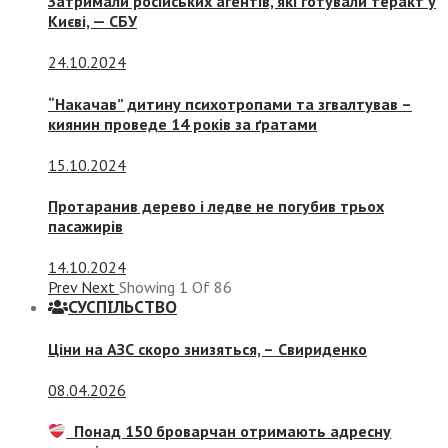
Затримали російських агентів, які готували теракт у
Києві, — СБУ
24.10.2024
“Накачав” дитину психотропами та згвалтував –
киянин проведе 14 років за ґратами
15.10.2024
Протаранив дерево і ледве не погубив трьох
пасажирів
14.10.2024
Prev
Next
Showing
1
Of
86
СУСПIЛЬСТВО
Ціни на АЗС скоро знизяться, –
Свириденко
08.04.2026
Понад 150 броварчан отримають адресну