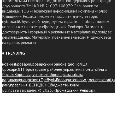
«Громадський Ревізор», свідоцтво про державну реєстрацію
друкованого ЗМІ КВ № 21097-10897Р. Засновник та
видавець: ТОВ «Незалежна інформаційна компанія «Голос
Київщини» Редакція може не поділяти думку авторів
публікацій. Будь-який передрук матеріалів – з обов’язковим
посиланням на газету «Громадський Ревізор». За зміст та
достовірність інформації у рекламних матеріалах відповідає
рекламодавець. Матеріали, позначені значком Р друкуються
на правах реклами.
# TRENDING
новини
Бровари
Броварський район
відео
Поліція
Бровари
ДТП
Броварське районне управління поліції
війна з
Росією
Коронавірус
пожежа
Броварська міська
рада
вакцинація
спорт
Требухів
Броваритепловодоенергія
поліція
райуправління ДСНС
ДСНС
бюджет
Княжичі
Всі права захищені: © 2023,
«Громадський Ревізор»