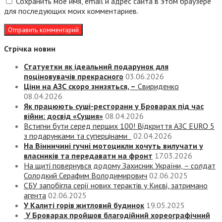
Сохранить моё имя, email и адрес сайта в этом браузере
для последующих моих комментариев.
Стрічка новин
Статуетки як ідеальний подарунок для
поціновувачів прекрасного
03.06.2026
Ціни на АЗС скоро знизяться, –
Свириденко
08.04.2026
Як працюють суші-ресторани у Броварах під час
війни: досвід «Сушия»
08.04.2026
Встигни бути серед перших 100! Відкриття АЗС EURO 5
з подарунками та суперцінами
02.04.2026
На Вінничині гучні мотоцикли хочуть вилучати у
власників та передавати на фронт
17.03.2026
На щиті повернувся додому Захисник України, – солдат
Солодкий Серафим Володимирович
02.06.2025
СБУ запобігла серії нових терактів у Києві, затримано
агента
02.06.2025
У Калиті горів житловий будинок
19.05.2025
У Броварах пройшов благодійний хореографічний