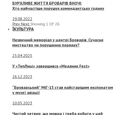
БУРХЛИВЕ ЖИТТЯ БРОВАРІВ ВНОЧІ:
Хто найчастіше порушує комендантську годину
29.08.2022
Prev
Next
Showing
1
Of
26
КУЛЬТУРА
Незвичний меморіал у центрі Броварів. Сучасне
мистецтво чи порушення порядку?
25.04.2025
У «ТепЛиці» завершився «Медяник Fest»
26.12.2023
“Броварський” МіГ-15 став найстарішим експонатом
у музеї авіації
10.05.2023
Чистий четвер: що можна і треба робити у цей