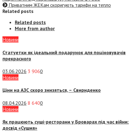
Приватним ЖЕКам скоригують тарифи на тепло
Related posts
Related posts
More from author
Новини
Статуетки як ідеальний подарунок для поціновувачів
прекрасного
03.06.2026
3 906
0
Новини
Ціни на АЗС скоро знизяться, –
Свириденко
08.04.2026
8 640
0
Новини
Як працюють суші-ресторани у Броварах під час війни:
досвід «Сушия»