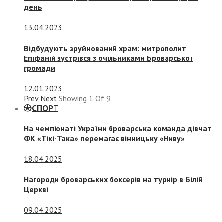
день
13.04.2023
Відбудують зруйнований храм: митрополит
Епіфаній зустрівся з очільниками Броварської
громади
12.01.2023
Prev
Next
Showing
1
Of
9
СПОРТ
На чемпіонаті України броварська команда дівчат
ФК «Тікі-Така» перемагає вінницьку «Ниву»
18.04.2025
Нагороди броварських боксерів на турнір в Білій
Церкві
09.04.2025