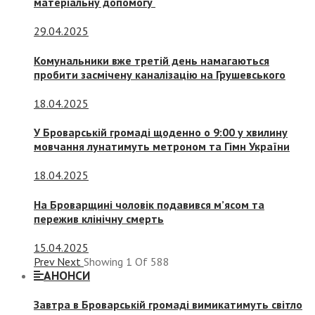
матеріальну допомогу
29.04.2025
Комунальники вже третій день намагаються
пробити засмічену каналізацію на Грушевського
18.04.2025
У Броварській громаді щоденно о 9:00 у хвилину
мовчання лунатимуть метроном та Гімн України
18.04.2025
На Броварщині чоловік подавився м’ясом та
пережив клінічну смерть
15.04.2025
Prev
Next
Showing
1
Of
588
АНОНСИ
Завтра в Броварській громаді вимикатимуть світло