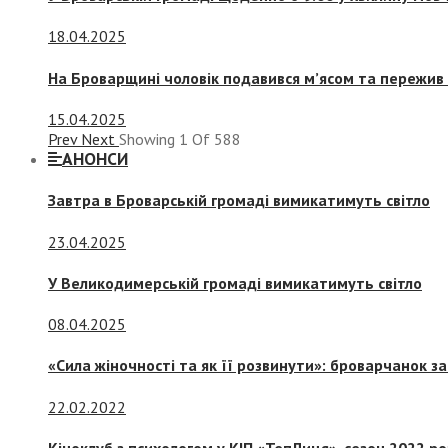
18.04.2025
На Броварщині чоловік подавився м’ясом та пережив 
15.04.2025
Prev
Next
Showing
1
Of
588
АНОНСИ
Завтра в Броварській громаді вимикатимуть світло
23.04.2025
У Великодимерській громаді вимикатимуть світло
08.04.2025
«Сила жіночності та як її розвинути»: броварчанок 
22.02.2022
Кіноклуб з психологом у КІП «ТепЛиця», сезон 2022 р