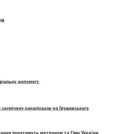
ів
еріальну допомогу
засмічену каналізацію на Грушевського
вчання лунатимуть метроном та Гімн України