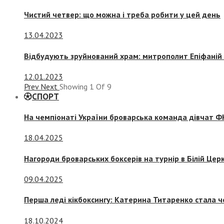
Чистий четвер: що можна і треба робити у цей день
13.04.2023
Відбудують зруйнований храм: митрополит Епіфаній 
12.01.2023
Prev
Next
Showing
1
Of
9
СПОРТ
На чемпіонаті України броварська команда дівчат ФК
18.04.2025
Нагороди броварських боксерів на турнір в Білій Церк
09.04.2025
Перша леді кікбоксингу: Катерина Титаренко стала ч
18.10.2024