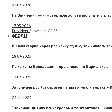
02.04.2026
На Вінничині гучні мотоцикли хочуть вилучати у вла
17.03.2026
Prev
Next
Showing
1
Of
851
ПОДІЇ
В Києві сварка через російську музику закінчилась в
18.04.2025
Пожежа на Броварщині: горіло поле під Баришівкою
14.04.2025
Затримали російських агентів, які готували теракт у К
24.10.2024
“Накачав” дитину психотропами та згвалтував – киян