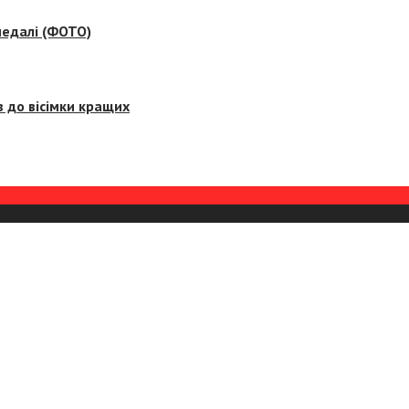
медалі (ФОТО)
 до вісімки кращих