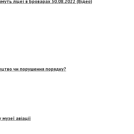
муть ліцеї в Броварах 30.08.2022 (Відео)
тецтво чи порушення порядку?
 музеї авіації