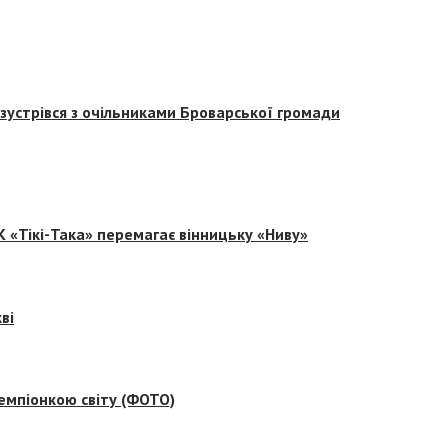
зустрівся з очільниками Броварської громади
 «Тікі-Така» перемагає вінницьку «Ниву»
ві
емпіонкою світу (ФОТО)