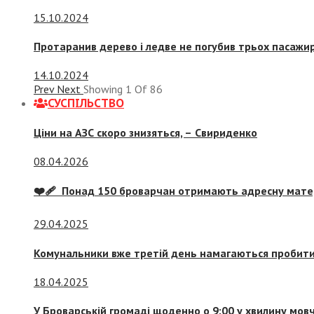
15.10.2024
Протаранив дерево і ледве не погубив трьох пасажир
14.10.2024
Prev
Next
Showing
1
Of
86
СУСПIЛЬСТВО
Ціни на АЗС скоро знизяться, –
Свириденко
08.04.2026
❤️‍🩹 Понад 150 броварчан отримають адресну мат
29.04.2025
Комунальники вже третій день намагаються пробити 
18.04.2025
У Броварській громаді щоденно о 9:00 у хвилину мо