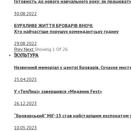
Готовність до нового навчального року: як працювати
30.08.2022
БУРХЛИВЕ ЖИТТЯ БРОВАРІВ ВНОЧІ:
Хто найчастіше порушує комендантську годину
29.08.2022
Prev
Next
Showing
1
Of
26
КУЛЬТУРА
Незвичний меморіал у центрі Броварів. Сучасне мис
25.04.2025
У «ТепЛиці» завершився «Медяник Fest»
26.12.2023
“Броварський” МіГ-15 став найстарішим експонатом у
10.05.2023