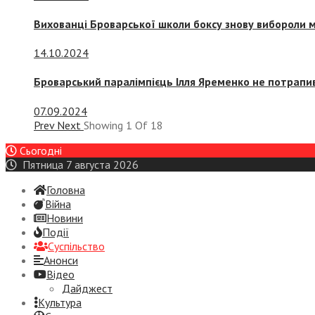
Вихованці Броварської школи боксу знову вибороли 
14.10.2024
Броварський паралімпієць Ілля Яременко не потрапив
07.09.2024
Prev
Next
Showing
1
Of
18
Сьогодні
Пятница 7 августа 2026
Головна
Війна
Новини
Події
Суспiльство
Анонси
Відео
Дайджест
Культура