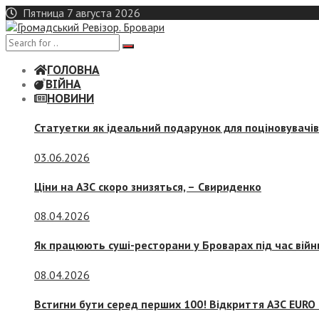
Skip
Пятница 7 августа 2026
to
content
ГОЛОВНА
ВІЙНА
НОВИНИ
Статуетки як ідеальний подарунок для поціновувачі
03.06.2026
Ціни на АЗС скоро знизяться, –
Свириденко
08.04.2026
Як працюють суші-ресторани у Броварах під час війн
08.04.2026
Встигни бути серед перших 100! Відкриття АЗС EURO