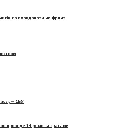
сників та передавати на фронт
бивством
иєві, — СБУ
ин проведе 14 років за ґратами