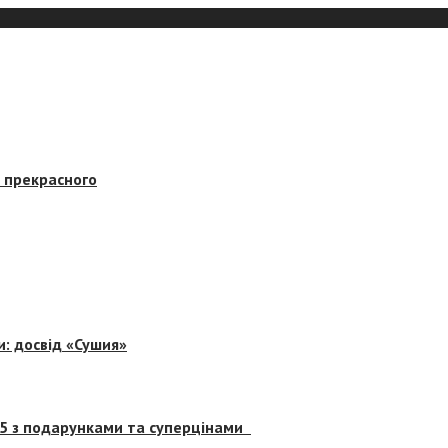
в прекрасного
и: досвід «Сушия»
 5 з подарунками та суперцінами