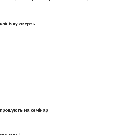
клінічну смерть
запрошують на семінар
озпочато!