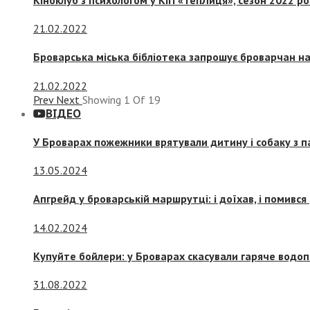
21.02.2022
Броварська міська бібліотека запрошує броварчан 
21.02.2022
Prev
Next
Showing
1
Of
19
ВІДЕО
У Броварах пожежники врятували дитину і собаку з 
13.05.2024
Апгрейд у броварській маршрутці: і доїхав, і помився
14.02.2024
Купуйте бойлери: у Броварах скасували гаряче водоп
31.08.2022