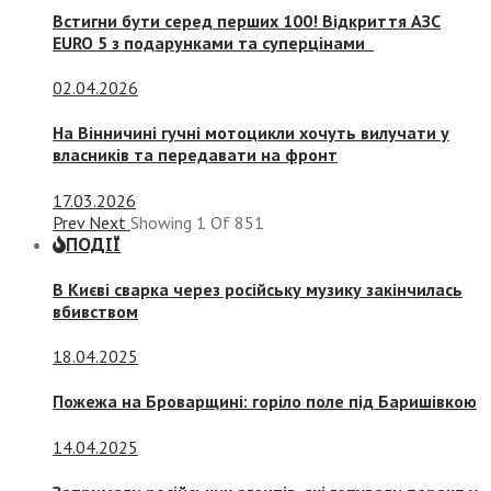
Встигни бути серед перших 100! Відкриття АЗС
EURO 5 з подарунками та суперцінами
02.04.2026
На Вінничині гучні мотоцикли хочуть вилучати у
власників та передавати на фронт
17.03.2026
Prev
Next
Showing
1
Of
851
ПОДІЇ
В Києві сварка через російську музику закінчилась
вбивством
18.04.2025
Пожежа на Броварщині: горіло поле під Баришівкою
14.04.2025