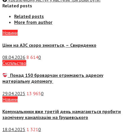
Related posts
Related posts
More from author
Новини
Ціни на АЗС скоро знизяться, –
Свириденко
08.04.2026
8 614
0
Суспiльство
Понад 150 броварчан отримають адресну
матеріальну допомогу
29.04.2025
13 965
0
Новини
Комунальники вже третій день намагаються пробити
засмічену каналізацію на Грушевського
18.04.2025
1 321
0