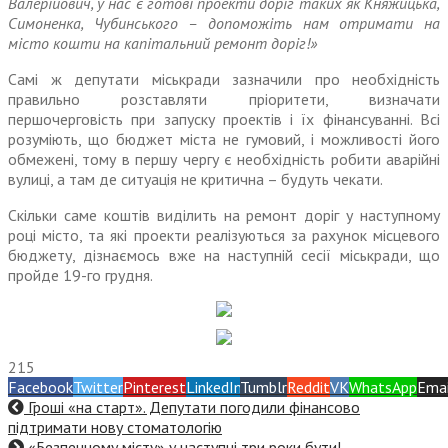
Валерійович, у нас є готові проекти доріг таких як Княжицька,
Симоненка, Чубинського – допоможіть нам отримати на
місто кошти на капітальний ремонт доріг!»
Самі ж депутати міськради зазначили про необхідність
правильно розставляти пріоритети, визначати
першочерговість при запуску проектів і їх фінансуванні. Всі
розуміють, що бюджет міста не гумовий, і можливості його
обмежені, тому в першу чергу є необхідність робити аварійні
вулиці, а там де ситуація не критична – будуть чекати.
Скільки саме коштів виділить на ремонт доріг у наступному
році місто, та які проекти реалізуються за рахунок місцевого
бюджету, дізнаємось вже на наступній сесії міськради, що
пройде 19-го грудня.
215
Facebook
Twitter
Pinterest
LinkedIn
Tumblr
Reddit
VK
WhatsApp
Emai
Гроші «на старт». Депутати погодили фінансово
підтримати нову стоматологію
«Безпечному місту» у наступні три роки бути!