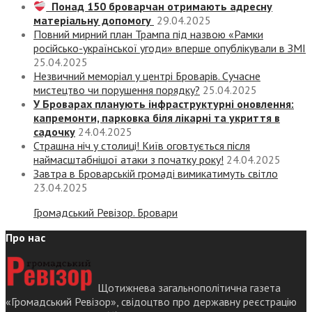
Понад 150 броварчан отримають адресну
матеріальну допомогу
29.04.2025
Повний мирний план Трампа під назвою «‎Рамки
російсько-української угоди» вперше опублікували в ЗМІ
25.04.2025
Незвичний меморіал у центрі Броварів. Сучасне
мистецтво чи порушення порядку?
25.04.2025
У Броварах планують інфраструктурні оновлення:
капремонти, парковка біля лікарні та укриття в
садочку
24.04.2025
Страшна ніч у столиці! Київ оговтується після
наймасштабнішої атаки з початку року!
24.04.2025
Завтра в Броварській громаді вимикатимуть світло
23.04.2025
Громадський Ревізор. Бровари
Про нас
Щотижнева загальнополітична газета
«Громадський Ревізор», свідоцтво про державну реєстрацію