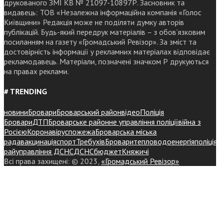
друкованого ЗМІ КВ № 21097-10897Р. Засновник та
видавець: ТОВ «Незалежна інформаційна компанія «Голос
Київщини» Редакція може не поділяти думку авторів
публікацій. Будь-який передрук матеріалів – з обов’язковим
посиланням на газету «Громадський Ревізор». За зміст та
достовірність інформації у рекламних матеріалах відповідає
рекламодавець. Матеріали, позначені значком Р друкуються
на правах реклами.
# TRENDING
новини
Бровари
Броварський район
відео
Поліція
Бровари
ДТП
Броварське районне управління поліції
війна з
Росією
Коронавірус
пожежа
Броварська міська
рада
вакцинація
спорт
Требухів
Броваритепловодоенергія
поліція
райуправління ДСНС
ДСНС
бюджет
Княжичі
Всі права захищені: © 2023,
«Громадський Ревізор»