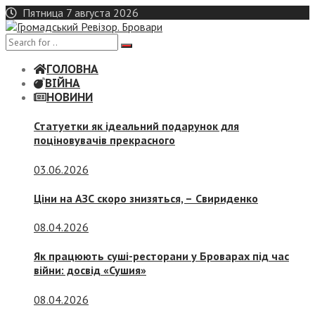
Skip
Пятница 7 августа 2026
to
content
ГОЛОВНА
ВІЙНА
НОВИНИ
Статуетки як ідеальний подарунок для
поціновувачів прекрасного
03.06.2026
Ціни на АЗС скоро знизяться, –
Свириденко
08.04.2026
Як працюють суші-ресторани у Броварах під час
війни: досвід «Сушия»
08.04.2026