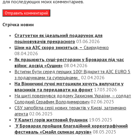
для последующих моих комментариев.
Стрічка новин
Статуетки як ідеальний подарунок для
поціновувачів прекрасного
03.06.2026
Ціни на АЗС скоро знизяться, –
Свириденко
08.04.2026
Як працюють суші-ресторани у Броварах під час
війни: досвід «Сушия»
08.04.2026
Встигни бути серед перших 100! Відкриття АЗС EURO 5
з подарунками та суперцінами
02.04.2026
На Вінничині гучні мотоцикли хочуть вилучати у
власників та передавати на фронт
17.03.2026
На щиті повернувся додому Захисник України, – солдат
Солодкий Серафим Володимирович
02.06.2025
СБУ запобігла серії нових терактів у Києві, затримано
агента
02.06.2025
У Калиті горів житловий будинок
19.05.2025
У Броварах пройшов благодійний хореографічний
фестиваль «Смайл скликає друзів»
08.05.2025