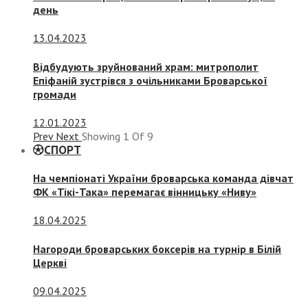
день
13.04.2023
Відбудують зруйнований храм: митрополит
Епіфаній зустрівся з очільниками Броварської
громади
12.01.2023
Prev
Next
Showing
1
Of
9
СПОРТ
На чемпіонаті України броварська команда дівчат
ФК «Тікі-Така» перемагає вінницьку «Ниву»
18.04.2025
Нагороди броварських боксерів на турнір в Білій
Церкві
09.04.2025