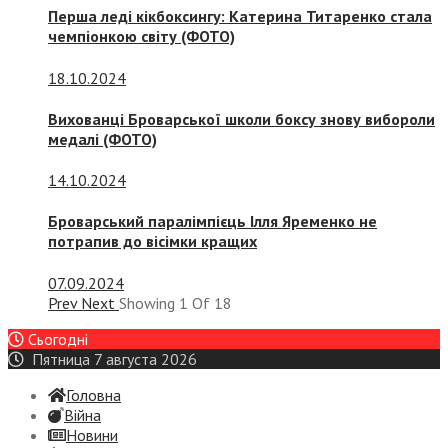
Перша леді кікбоксингу: Катерина Титаренко стала
чемпіонкою світу (ФОТО)
18.10.2024
Вихованці Броварської школи боксу знову вибороли
медалі (ФОТО)
14.10.2024
Броварський паралімпієць Ілля Яременко не
потрапив до вісімки кращих
07.09.2024
Prev
Next
Showing
1
Of
18
Сьогодні
Пятница 7 августа 2026
Головна
Війна
Новини