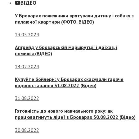
ВІДЕО
У Броварах пожежники врятували дитину і собаку з
палаючої квартири (ФОТО, ВІДЕО)
13.05.2024
Апгрейд у броварській маршрутці: і доїхав, і
помився (ВІДЕО)
14.02.2024
Купуйте бойлери: у Броварах скасували гаряче
водопостачання 31.08.2022 (Відео)
31.08.2022
Готовність до нового навчального року: як
працюватимуть ліцеї в Броварах 30.08.2022 (Відео)
30.08.2022