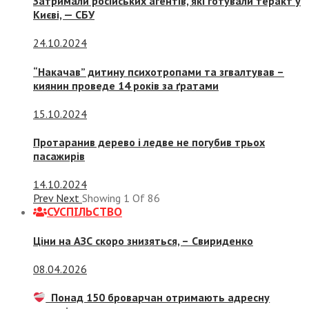
Затримали російських агентів, які готували теракт у
Києві, — СБУ
24.10.2024
“Накачав” дитину психотропами та згвалтував –
киянин проведе 14 років за ґратами
15.10.2024
Протаранив дерево і ледве не погубив трьох
пасажирів
14.10.2024
Prev
Next
Showing
1
Of
86
СУСПIЛЬСТВО
Ціни на АЗС скоро знизяться, –
Свириденко
08.04.2026
Понад 150 броварчан отримають адресну