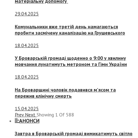
матеріальну допомогу
29.04.2025
Комунальники вже третій день намагаються
пробити засмічену каналізацію на Грушевського
18.04.2025
У Броварській громаді щоденно о 9:00 у хвилину
мовчання лунатимуть метроном та Гімн України
18.04.2025
На Броварщині чоловік подавився м’ясом та
пережив клінічну смерть
15.04.2025
Prev
Next
Showing
1
Of
588
АНОНСИ
Завтра в Броварській громаді вимикатимуть світло