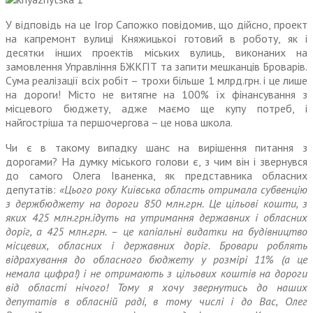
У відповідь на це Ігор Сапожко повідомив, що дійсно, проект
на капремонт вулиці Княжицької готовий в роботу, як і
десятки інших проектів міських вулиць, виконаних на
замовлення Управління БЖКГІТ та запити мешканців Броварів.
Сума реалізації всіх робіт – трохи більше 1 млрд.грн. і це лише
на дороги! Місто не витягне на 100% їх фінансування з
місцевого бюджету, адже маємо ще купу потреб, і
найгостріша та першочергова – це нова школа.
Чи є в такому випадку шанс на вирішення питання з
дорогами? На думку міського голови є, з чим він і звернувся
до самого Олега Іваненка, як представника обласних
депутатів:
«Цього року Київська область отримала субвенцію
з держбюджету на дороги 850 млн.грн. Це цільові кошти, з
яких 425 млн.грн.ідуть на утримання державних і обласних
доріг, а 425 млн.грн. – це капіальні видатки на будівництво
місцевих, обласних і державних доріг. Бровари роблять
відрахування до обласного бюджету у розмірі 11% (а це
немала цифра!) і не отримають з цільових коштів на дороги
від області нічого! Тому я хочу звернутись до наших
депутатів в обласній раді, в тому числі і до Вас, Олег