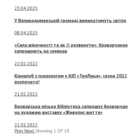
23.04.2025
У Великодимерській громаді вимикатимуть світло
08.04.2025
«Сила жіночності та як її розвинути»: броварчанок
запрошують на семінар
22.02.2022
Кіноклуб з психологом у КІП «ТепЛиця», сезон 2022
розпочато!
21.02.2022
Броварська міська бібліотека запрошує броварчан
на художню виставку «Живопис життя»
21.02.2022
Prev
Next
Showing
1
Of
19