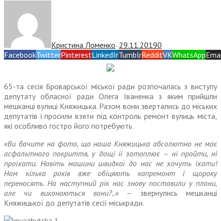
Кристина Ломенко
29.11.2019
0
—
Facebook
Twitter
Pinterest
LinkedIn
Tumblr
Reddit
VK
WhatsApp
Emai
65-та сесія Броварської міської ради розпочалась з виступу
депутату обласної ради Олега Іваненка з яким прийшли
мешканці вулиці Княжицька. Разом вони звертались до міських
депутатів і просили взяти під контроль ремонт вулиць міста,
які особливо гостро його потребують.
«Ви бачите на фото, що наша Княжицька абсолютно не має
асфальтного покриття, у дощі її затоплює – ні пройти, ні
проїхати. Навіть машини швидкої до нас не хочуть їхати!
Нам кілька років вже обіцяють капремонт і щороку
переносять. На наступний рік нас знову поставили у плани,
але чи виконаються вони?..»
– звернулись мешканці
Княжицької до депутатів сесії міськради.