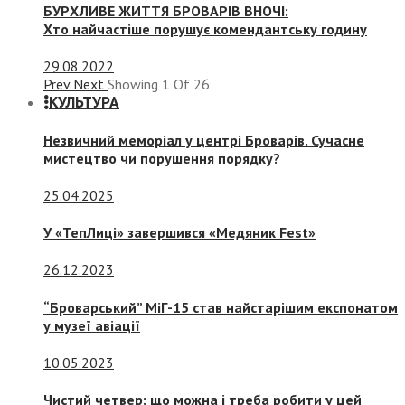
БУРХЛИВЕ ЖИТТЯ БРОВАРІВ ВНОЧІ:
Хто найчастіше порушує комендантську годину
29.08.2022
Prev
Next
Showing
1
Of
26
КУЛЬТУРА
Незвичний меморіал у центрі Броварів. Сучасне
мистецтво чи порушення порядку?
25.04.2025
У «ТепЛиці» завершився «Медяник Fest»
26.12.2023
“Броварський” МіГ-15 став найстарішим експонатом
у музеї авіації
10.05.2023
Чистий четвер: що можна і треба робити у цей