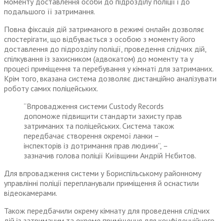
моменту доставлення особи до підрозділу поліції і до
подальшого її затримання.
Повна фіксація дій затриманого в режимі онлайн дозволяє
спостерігати, що відбувається з особою з моменту його
доставлення до підрозділу поліції, проведення слідчих дій,
спілкування із захисником (адвокатом) до моменту та у
процесі приміщення та перебування у кімнаті для затриманих.
Крім того, вказана система дозволяє дистанційно аналізувати
роботу самих поліцейських.
“Впровадження системи Custody Records
допоможе підвищити стандарти захисту прав
затриманих та поліцейських. Система також
передбачає створення окремої ланки –
інспекторів із дотримання прав людини”, –
зазначив голова поліції Київщини Андрій Нєбитов.
Для впровадження системи у Бориспільському районному
управлінні поліції перепланували приміщення й оснастили
відеокамерами.
Також передбачили окрему кімнату для проведення слідчих
дій із затриманим та окреме приміщення для конфіденційного