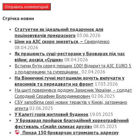
Стрічка новин
Статуетки як ідеальний подарунок для
поціновувачів прекрасного
03.06.2026
Ціни на АЗС скоро знизяться, –
Свириденко
08.04.2026
Як працюють суші-ресторани у Броварах під час
війни: досвід «Сушия»
08.04.2026
Встигни бути серед перших 100! Відкриття АЗС EURO 5
з подарунками та суперцінами
02.04.2026
На Вінничині гучні мотоцикли хочуть вилучати у
власників та передавати на фронт
17.03.2026
На щиті повернувся додому Захисник України, – солдат
Солодкий Серафим Володимирович
02.06.2025
СБУ запобігла серії нових терактів у Києві, затримано
агента
02.06.2025
У Калиті горів житловий будинок
19.05.2025
У Броварах пройшов благодійний хореографічний
фестиваль «Смайл скликає друзів»
08.05.2025
Понад 150 броварчан отримають адресну