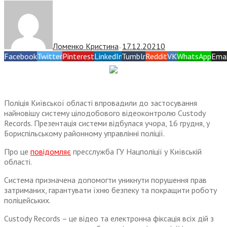
Ломенко Кристина
17.12.2021
0
—
Facebook
Twitter
Pinterest
LinkedIn
Tumblr
Reddit
VK
WhatsApp
Emai
Поліція Київської області впровадили до застосування
найновішу систему цілодобового відеоконтролю Custody
Records. Презентація системи відбулася учора, 16 грудня, у
Бориспільському районному управлінні поліції.
Про це
повідомляє
пресслужба ГУ Нацполіції у Київській
області.
Система призначена допомогти уникнути порушення прав
затриманих, гарантувати їхню безпеку та покращити роботу
поліцейських.
Custody Records – це відео та електронна фіксація всіх дій з