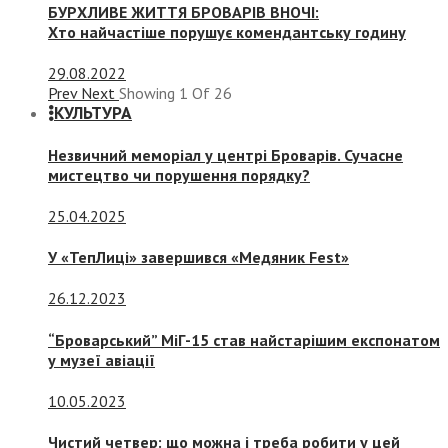
БУРХЛИВЕ ЖИТТЯ БРОВАРІВ ВНОЧІ:
Хто найчастіше порушує комендантську годину
29.08.2022
Prev
Next
Showing
1
Of
26
КУЛЬТУРА
Незвичний меморіал у центрі Броварів. Сучасне
мистецтво чи порушення порядку?
25.04.2025
У «ТепЛиці» завершився «Медяник Fest»
26.12.2023
“Броварський” МіГ-15 став найстарішим експонатом
у музеї авіації
10.05.2023
Чистий четвер: що можна і треба робити у цей