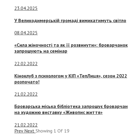
23.04.2025
У Великодимерській громаді вимикатимуть світло
08.04.2025
«Сила жіночності та як її розвинути»: броварчанок
запрошують на семінар
22.02.2022
Кіноклуб з психологом у КІП «ТепЛиця», сезон 2022
розпочато!
21.02.2022
Броварська міська бібліотека запрошує броварчан
на художню виставку «Живопис життя»
21.02.2022
Prev
Next
Showing
1
Of
19