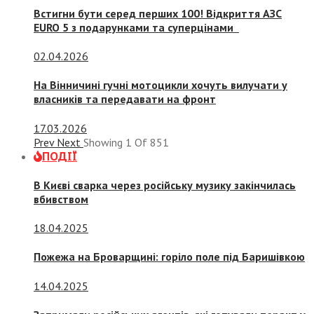
Встигни бути серед перших 100! Відкриття АЗС
EURO 5 з подарунками та суперцінами
02.04.2026
На Вінничині гучні мотоцикли хочуть вилучати у
власників та передавати на фронт
17.03.2026
Prev
Next
Showing
1
Of
851
ПОДІЇ
В Києві сварка через російську музику закінчилась
вбивством
18.04.2025
Пожежа на Броварщині: горіло поле під Баришівкою
14.04.2025