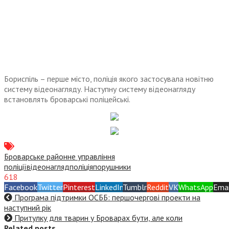
Бориспіль – перше місто, поліція якого застосувала новітню
систему відеонагляду. Наступну систему відеонагляду
встановлять броварські поліцейські.
Броварське районне управління
поліції
відеонагляд
поліція
порушники
618
Facebook
Twitter
Pinterest
LinkedIn
Tumblr
Reddit
VK
WhatsApp
Emai
Програма підтримки ОСББ: першочергові проекти на
наступний рік
Притулку для тварин у Броварах бути, але коли
Related posts