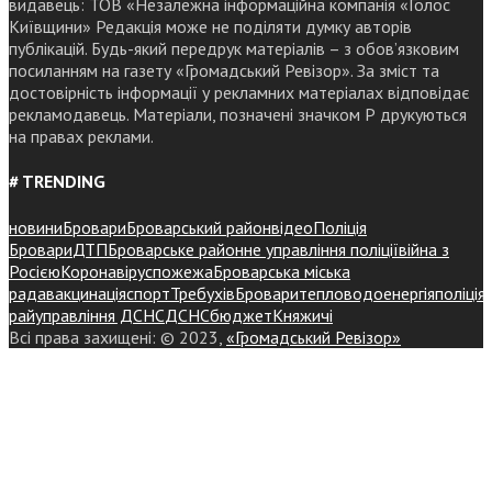
видавець: ТОВ «Незалежна інформаційна компанія «Голос
Київщини» Редакція може не поділяти думку авторів
публікацій. Будь-який передрук матеріалів – з обов’язковим
посиланням на газету «Громадський Ревізор». За зміст та
достовірність інформації у рекламних матеріалах відповідає
рекламодавець. Матеріали, позначені значком Р друкуються
на правах реклами.
# TRENDING
новини
Бровари
Броварський район
відео
Поліція
Бровари
ДТП
Броварське районне управління поліції
війна з
Росією
Коронавірус
пожежа
Броварська міська
рада
вакцинація
спорт
Требухів
Броваритепловодоенергія
поліція
райуправління ДСНС
ДСНС
бюджет
Княжичі
Всі права захищені: © 2023,
«Громадський Ревізор»