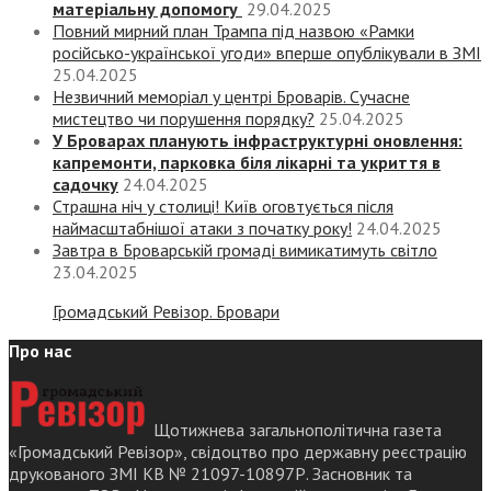
матеріальну допомогу
29.04.2025
Повний мирний план Трампа під назвою «‎Рамки
російсько-української угоди» вперше опублікували в ЗМІ
25.04.2025
Незвичний меморіал у центрі Броварів. Сучасне
мистецтво чи порушення порядку?
25.04.2025
У Броварах планують інфраструктурні оновлення:
капремонти, парковка біля лікарні та укриття в
садочку
24.04.2025
Страшна ніч у столиці! Київ оговтується після
наймасштабнішої атаки з початку року!
24.04.2025
Завтра в Броварській громаді вимикатимуть світло
23.04.2025
Громадський Ревізор. Бровари
Про нас
Щотижнева загальнополітична газета
«Громадський Ревізор», свідоцтво про державну реєстрацію
друкованого ЗМІ КВ № 21097-10897Р. Засновник та