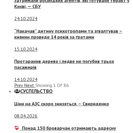
Затримали російських агентів, які готували теракт у
Києві, — СБУ
24.10.2024
“Накачав” дитину психотропами та згвалтував –
киянин проведе 14 років за ґратами
15.10.2024
Протаранив дерево і ледве не погубив трьох
пасажирів
14.10.2024
Prev
Next
Showing
1
Of
86
СУСПIЛЬСТВО
Ціни на АЗС скоро знизяться, –
Свириденко
08.04.2026
Понад 150 броварчан отримають адресну