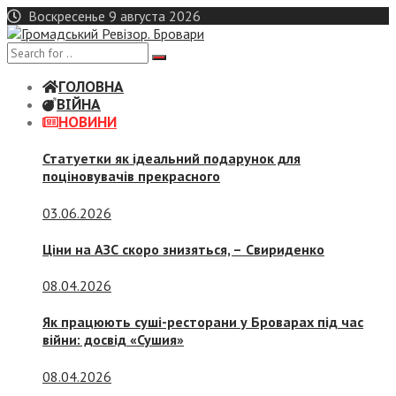
Skip
Воскресенье 9 августа 2026
to
content
ГОЛОВНА
ВІЙНА
НОВИНИ
Статуетки як ідеальний подарунок для
поціновувачів прекрасного
03.06.2026
Ціни на АЗС скоро знизяться, –
Свириденко
08.04.2026
Як працюють суші-ресторани у Броварах під час
війни: досвід «Сушия»
08.04.2026