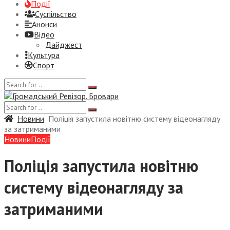
Події
Суспiльство
Анонси
Відео
Дайджест
Культура
Спорт
Новини
Поліція запустила новітню систему відеонагляду
за затриманими
Новини
Події
Поліція запустила новітню
систему відеонагляду за
затриманими