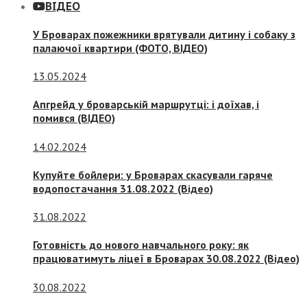
ВІДЕО
У Броварах пожежники врятували дитину і собаку з
палаючої квартири (ФОТО, ВІДЕО)
13.05.2024
Апгрейд у броварській маршрутці: і доїхав, і
помився (ВІДЕО)
14.02.2024
Купуйте бойлери: у Броварах скасували гаряче
водопостачання 31.08.2022 (Відео)
31.08.2022
Готовність до нового навчального року: як
працюватимуть ліцеї в Броварах 30.08.2022 (Відео)
30.08.2022