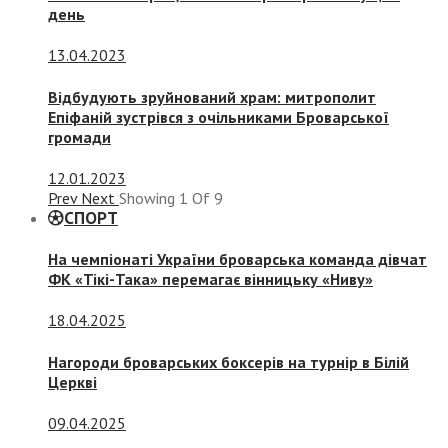
день
13.04.2023
Відбудують зруйнований храм: митрополит
Епіфаній зустрівся з очільниками Броварської
громади
12.01.2023
Prev
Next
Showing
1
Of
9
СПОРТ
На чемпіонаті України броварська команда дівчат
ФК «Тікі-Така» перемагає вінницьку «Ниву»
18.04.2025
Нагороди броварських боксерів на турнір в Білій
Церкві
09.04.2025