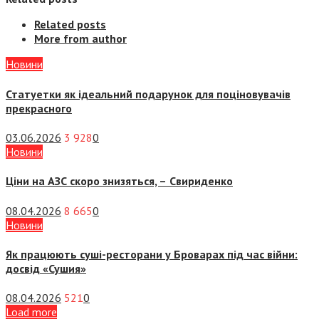
Related posts
More from author
Новини
Статуетки як ідеальний подарунок для поціновувачів
прекрасного
03.06.2026
3 928
0
Новини
Ціни на АЗС скоро знизяться, –
Свириденко
08.04.2026
8 665
0
Новини
Як працюють суші-ресторани у Броварах під час війни:
досвід «Сушия»
08.04.2026
521
0
Load more