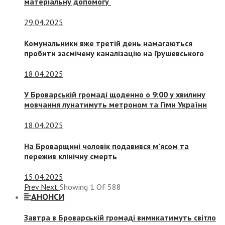
матеріальну допомогу
29.04.2025
Комунальники вже третій день намагаються
пробити засмічену каналізацію на Грушевського
18.04.2025
У Броварській громаді щоденно о 9:00 у хвилину
мовчання лунатимуть метроном та Гімн України
18.04.2025
На Броварщині чоловік подавився м’ясом та
пережив клінічну смерть
15.04.2025
Prev
Next
Showing
1
Of
588
АНОНСИ
Завтра в Броварській громаді вимикатимуть світло