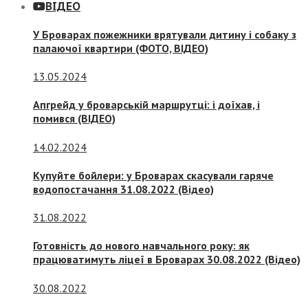
ВІДЕО
У Броварах пожежники врятували дитину і собаку з
палаючої квартири (ФОТО, ВІДЕО)
13.05.2024
Апгрейд у броварській маршрутці: і доїхав, і
помився (ВІДЕО)
14.02.2024
Купуйте бойлери: у Броварах скасували гаряче
водопостачання 31.08.2022 (Відео)
31.08.2022
Готовність до нового навчального року: як
працюватимуть ліцеї в Броварах 30.08.2022 (Відео)
30.08.2022