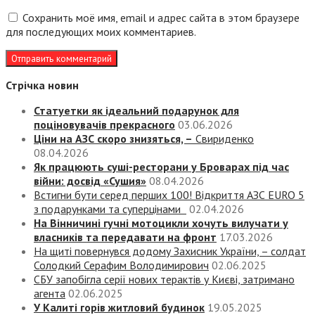
Сохранить моё имя, email и адрес сайта в этом браузере
для последующих моих комментариев.
Стрічка новин
Статуетки як ідеальний подарунок для
поціновувачів прекрасного
03.06.2026
Ціни на АЗС скоро знизяться, –
Свириденко
08.04.2026
Як працюють суші-ресторани у Броварах під час
війни: досвід «Сушия»
08.04.2026
Встигни бути серед перших 100! Відкриття АЗС EURO 5
з подарунками та суперцінами
02.04.2026
На Вінничині гучні мотоцикли хочуть вилучати у
власників та передавати на фронт
17.03.2026
На щиті повернувся додому Захисник України, – солдат
Солодкий Серафим Володимирович
02.06.2025
СБУ запобігла серії нових терактів у Києві, затримано
агента
02.06.2025
У Калиті горів житловий будинок
19.05.2025