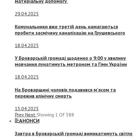
матеріальну допомогу
29.04.2025
Комунальники вже третій день намагаються
пробити засмічену каналізацію на Грушевського
18.04.2025
У Броварській громаді щоденно о 9:00 у хвилину
мовчання лунатимуть метроном та Гімн України
18.04.2025
На Броварщині чоловік подавився м’ясом та
пережив клінічну смерть
15.04.2025
Prev
Next
Showing
1
Of
588
АНОНСИ
Завтра в Броварській громаді вимикатимуть світло