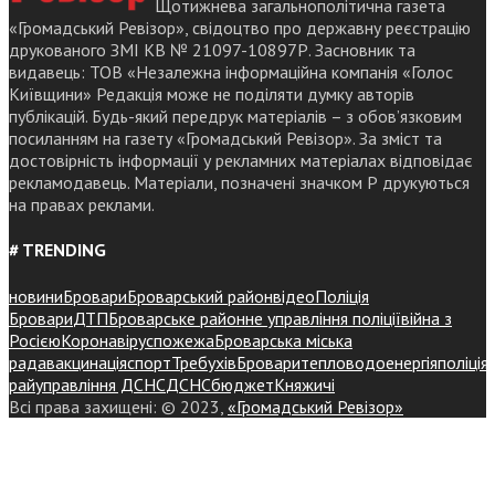
Щотижнева загальнополітична газета
«Громадський Ревізор», свідоцтво про державну реєстрацію
друкованого ЗМІ КВ № 21097-10897Р. Засновник та
видавець: ТОВ «Незалежна інформаційна компанія «Голос
Київщини» Редакція може не поділяти думку авторів
публікацій. Будь-який передрук матеріалів – з обов’язковим
посиланням на газету «Громадський Ревізор». За зміст та
достовірність інформації у рекламних матеріалах відповідає
рекламодавець. Матеріали, позначені значком Р друкуються
на правах реклами.
# TRENDING
новини
Бровари
Броварський район
відео
Поліція
Бровари
ДТП
Броварське районне управління поліції
війна з
Росією
Коронавірус
пожежа
Броварська міська
рада
вакцинація
спорт
Требухів
Броваритепловодоенергія
поліція
райуправління ДСНС
ДСНС
бюджет
Княжичі
Всі права захищені: © 2023,
«Громадський Ревізор»