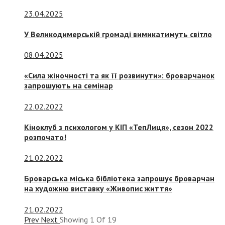
23.04.2025
У Великодимерській громаді вимикатимуть світло
08.04.2025
«Сила жіночності та як її розвинути»: броварчанок
запрошують на семінар
22.02.2022
Кіноклуб з психологом у КІП «ТепЛиця», сезон 2022
розпочато!
21.02.2022
Броварська міська бібліотека запрошує броварчан
на художню виставку «Живопис життя»
21.02.2022
Prev
Next
Showing
1
Of
19