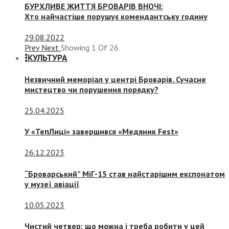
БУРХЛИВЕ ЖИТТЯ БРОВАРІВ ВНОЧІ:
Хто найчастіше порушує комендантську годину
29.08.2022
Prev
Next
Showing
1
Of
26
КУЛЬТУРА
Незвичний меморіал у центрі Броварів. Сучасне
мистецтво чи порушення порядку?
25.04.2025
У «ТепЛиці» завершився «Медяник Fest»
26.12.2023
“Броварський” МіГ-15 став найстарішим експонатом
у музеї авіації
10.05.2023
Чистий четвер: що можна і треба робити у цей