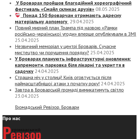
У Броварах пройшов благодійний хореографічний
фестиваль «Смайл скликає друзів»
08.05.2025
Понад 150 броварчан отримають адресну
матеріальну допомогу
29.04.2025
Повний мирний план Трампа під назвою «‎Рамки
російсько-української угоди» вперше опублікували в ЗМІ
25.04.2025
Незвичний меморіал у центрі Броварів. Сучасне
мистецтво чи порушення порядку?
25.04.2025
У Броварах планують інфраструктурні оновлення:
капремонти, парковка біля лікарні та укриття в
садочку
24.04.2025
Страшна ніч у столиці! Київ оговтується після
наймасштабнішої атаки з початку року!
24.04.2025
Завтра в Броварській громаді вимикатимуть світло
23.04.2025
Громадський Ревізор. Бровари
Про нас