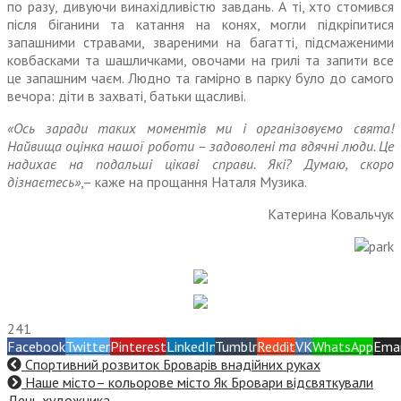
по разу, дивуючи винахідливістю завдань. А ті, хто стомився
після бігани
ни
та катання на конях, могли підкріпитися
запашними стравами, звареними на багатті, підсмаженими
ковбасками та шашличками, овочами на грилі та запити все
це запашним чаєм. Людно та гамірно в парку було до самого
вечора: діти в захваті, батьки щасливі.
«Ось заради таких моментів ми і організовуємо свята!
Найвища оцінка нашої роботи – задоволені та вдячні люди. Це
надихає на подальші цікаві справи. Які? Думаю, скоро
дізнаєтесь»
,– каже на прощання Наталя Музика.
Катерина Ковальчук
241
Facebook
Twitter
Pinterest
LinkedIn
Tumblr
Reddit
VK
WhatsApp
Emai
Спортивний розвиток Броварів внадійних руках
Наше місто– кольорове місто Як Бровари відсвяткували
День художника