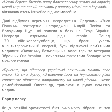
«Нехай береже Господь нашу благословенну землю від ворогів,
нех
ай мир та спокій панують у нашому місті та в державі»
,–
відзначив отець Михайло під час молебню.
Далі відбулася церемонія нагородження. Орденами «Знак
Пошани» посмертно нагороджені Андрій Топіха та
Володимир Щур, які полягли в боях на Сході України.
Нагороди отримали рідні героїв. Понад
130 військовослужбовців, що брали участь
в антитерористичній операції, були відзначені пам’ятними
медалями «Захиснику Батьківщини», волонтери та ветера
ни
Збройних Сил України – почесними грамотами Броварського
міського голови.
«Приємно, що відтепер українські захисники мають своє
свято. На мою думку, відзначення його на державному рівні
сприятиме підняттю патріотизму на новий рівень»
,– каже
демобілізований Олександр, тримаючи в руках пам’ятну
медаль.
Парк у парку
Якщо офіційні урочистості біля виконкому зібрали
не
так