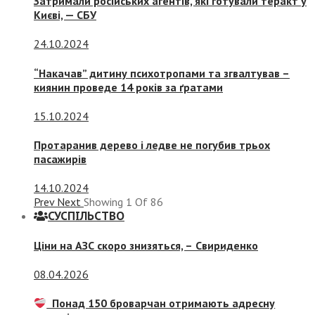
Затримали російських агентів, які готували теракт у
Києві, — СБУ
24.10.2024
“Накачав” дитину психотропами та згвалтував –
киянин проведе 14 років за ґратами
15.10.2024
Протаранив дерево і ледве не погубив трьох
пасажирів
14.10.2024
Prev
Next
Showing
1
Of
86
СУСПIЛЬСТВО
Ціни на АЗС скоро знизяться, –
Свириденко
08.04.2026
Понад 150 броварчан отримають адресну