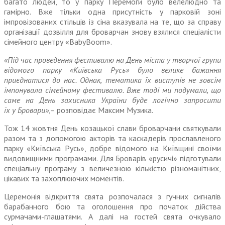
багато людей, то у парку Перемоги було велелюдно та
гамірно. Вже тільки одна присутність у парковій зоні
імпровізованих стільців із сіна вказувала на те, що за справу
організації дозвілля для броварчан знову взялися спеціалісти
сімейного центру «BabyBoom».
«Під час проведення фестивалю на День міста у творчої групи
відомого парку «Київська Русь» було велике бажання
приєднатися до нас. Однак, тематика їх виступів
не
зовсім
імпонувала сімейному фестивалю. Вже тоді ми подумали, що
саме на День захисника Украї
ни
буде логічно запросити
їх у Бровари»
,– розповідає Максим Музика.
Тож 14 жовтня День козацької слави броварча
ни
святкували
разом та з допомогою акторів та каскадерів прославленого
парку «Київська Русь», добре відомого на Київщині своїми
видовищними програмами. Для Броварів «русичі» підготували
спеціальну програму з величезною кількістю різноманітних,
цікавих та захоп­люючих моментів.
Церемонія відкриття свята розпочалася з гучних сигналів
барабанного бою та оголошення про початок дійства
сурмачами-глашатями. А далі на гостей свята очкувало