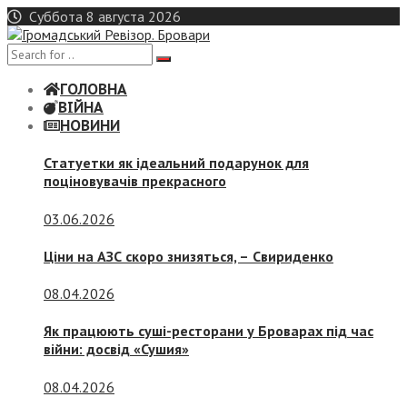
Skip
Суббота 8 августа 2026
to
content
ГОЛОВНА
ВІЙНА
НОВИНИ
Статуетки як ідеальний подарунок для
поціновувачів прекрасного
03.06.2026
Ціни на АЗС скоро знизяться, –
Свириденко
08.04.2026
Як працюють суші-ресторани у Броварах під час
війни: досвід «Сушия»
08.04.2026