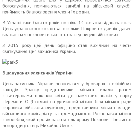
богослужіння, поминаються загиблі на військовій службі,
приймають благословення чле
ни
їх родин.
В Україні вже багато років поспіль 14 жовтня відзначається
День українського козацтва, оскільки Покрова з давніх-давен
вважається покровителькою та заступницею військових.
З 2015 року цей день офіційно став вихідним на честь
святкування Дня захисника України.
Вшанування захисників України
День захисника Украї
ни
розпочався у Броварах з офіційних
заходів. Зранку представники міської влади разом
з ветеранами поклали квіти до пам’ятних знаків у парку
Перемоги. О 9 годині на урочистий мітинг біля міської ради
зібралися військовослужбовці, представники міської влади,
військового комісаріату та громадськості. Розпочався мітинг
з молебня, який провів настоятель храму Покрови Пресвятої
Богородиці отець Михайло Лесюк.