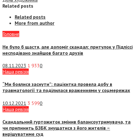
Related posts
Related posts
More from author
Головне
Не було б щастя, але допоміг скандал: притулок у Підліссі
несподівано знайшов багато друзів
08.11.2023
1 933
0
Наша ревізія
“Ми боялися заснути”: пацієнтка провела добу в
травматології та поділилася враженнями у соцмережах
10.12.2021
3 599
0
Наша ревізія
Скандальний гуртожиток змінив балансоутримувача, та
чи припинить БЗБК знущатися з його жителів –
вирішуватиме суд