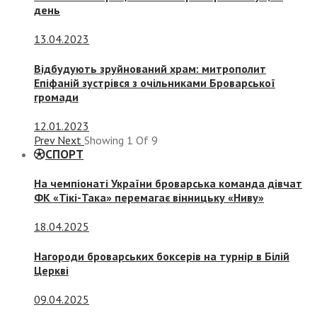
день
13.04.2023
Відбудують зруйнований храм: митрополит
Епіфаній зустрівся з очільниками Броварської
громади
12.01.2023
Prev
Next
Showing
1
Of
9
СПОРТ
На чемпіонаті України броварська команда дівчат
ФК «Тікі-Така» перемагає вінницьку «Ниву»
18.04.2025
Нагороди броварських боксерів на турнір в Білій
Церкві
09.04.2025