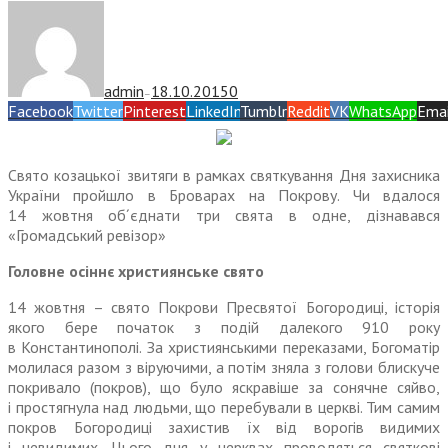
admin
18.10.2015
0
—
Facebook
Twitter
Pinterest
LinkedIn
Tumblr
Reddit
VK
WhatsApp
Emai
Свято козацької звитяги в рамках святкування Дня захисника
Украї
ни
пройшло в Броварах на Покрову. Чи вдалося
14 жовтня об´єднати три свята в од
не,
дізнавався
«Громадський ревізор»
Голов
не
осіннє християнське свято
14 жовтня – свято Покрови Пресвятої Богородиці, історія
якого бере початок з подій далекого 910 року
в Константинополі. За християнськими переказами, Богоматір
молилася разом з віруючими, а потім зняла з голови блискуче
покривало (покров), що було яскравіше за соняч
не
сяйво,
і простягнула над людьми, що перебували в церкві. Тим самим
покров Богородиці захистив їх від ворогів видимих
і
нев
идимих. Цього дня у церквах проводяться святкові