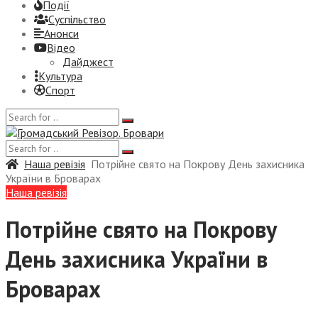
Події
Суспiльство
Анонси
Відео
Дайджест
Культура
Спорт
Наша ревізія
Потрійне свято на Покрову День захисника
України в Броварах
Наша ревізія
Потрійне свято на Покрову
День захисника України в
Броварах