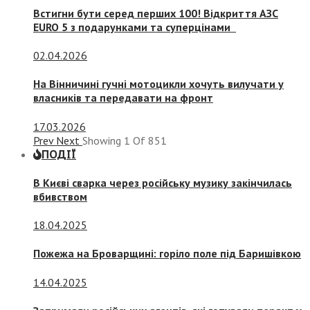
Встигни бути серед перших 100! Відкриття АЗС
EURO 5 з подарунками та суперцінами
02.04.2026
На Вінничині гучні мотоцикли хочуть вилучати у
власників та передавати на фронт
17.03.2026
Prev
Next
Showing
1
Of
851
ПОДІЇ
В Києві сварка через російську музику закінчилась
вбивством
18.04.2025
Пожежа на Броварщині: горіло поле під Баришівкою
14.04.2025