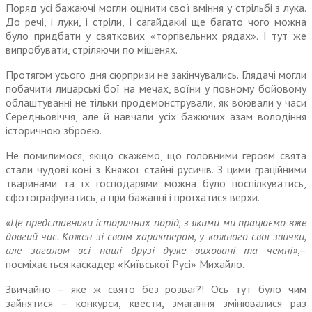
Поряд усі бажаючі могли оцінити свої вміння у стрільбі з лука.
До речі, і луки, і стріли, і сагайдакиі ще багато чого можна
було придбати у святкових «торгівельних рядах». І тут же
випробувати, стріляючи по мішенях.
Протягом усього дня сюрпризи
не
закінчувались. Глядачі могли
побачити лицарські бої на мечах, вої
ни
у повному бойовому
облаштуванні
не
тільки про­демонстрували, як воювали у часи
Середньовіччя, але й навчали усіх бажючих азам володіння
історичною зброєю.
Не
помилимося, якщо скажемо, що головними героям свята
стали чудові коні з Княжої стайні русичів. З цими граційними
тваринами та їх господарями можна було поспілкуватись,
сфотографуватись, а при бажанні і проїхатися верхи.
«Це представники історичних порід, з якими ми працюємо вже
довгий час. Кожен зі своїм характером, у кожного свої звички,
але загалом всі наші друзі дуже виховані та чемні»
,–
посміхається каскадер «Київської Русі» Михайло.
Звичайно – яке ж свято без розваг?! Ось тут було чим
зайнятися – конкурси, квести, змагання змінювалися раз