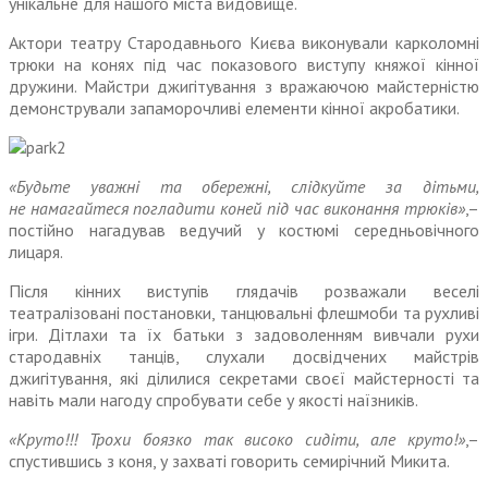
унікаль
не
для нашого міста видовище.
Актори театру Стародавнього Києва виконували карколомні
трюки на конях під час показового виступу княжої кінної
дружини. Майстри джигітування з вражаючою майстерністю
демонстрували запаморочливі елементи кінної акробатики.
«Будьте уважні та обережні, слідкуйте за дітьми,
не
намагайтеся погладити коней під час виконання трюків»
,–
постійно нагадував ведучий у костюмі середньовічного
лицаря.
Після кінних виступів глядачів розважали веселі
театралізовані постановки, танцювальні флешмоби та рухливі
ігри. Дітлахи та їх батьки з задоволенням вивчали рухи
стародавніх танців, слухали досвідчених майстрів
джигітування, які ділилися секретами своєї майстерності та
навіть мали нагоду спробувати себе у якості наїзників.
«Круто!!! Трохи боязко так високо сидіти, але круто!»
,–
спустившись з коня, у захваті говорить семирічний Микита.