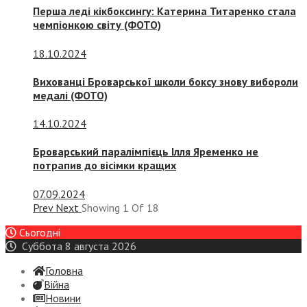
Перша леді кікбоксингу: Катерина Титаренко стала
чемпіонкою світу (ФОТО)
18.10.2024
Вихованці Броварської школи боксу знову вибороли
медалі (ФОТО)
14.10.2024
Броварський паралімпієць Ілля Яременко не
потрапив до вісімки кращих
07.09.2024
Prev
Next
Showing
1
Of
18
Сьогодні
Суббота 8 августа 2026
Головна
Війна
Новини