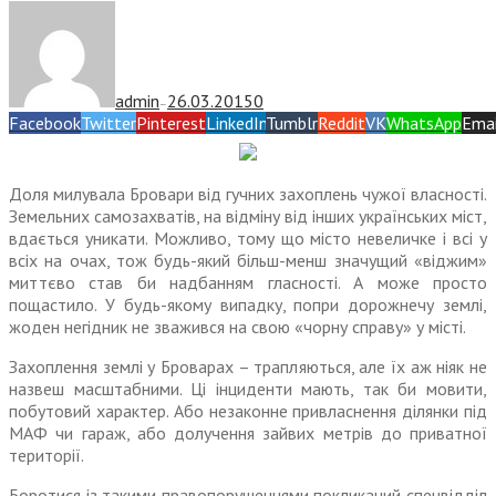
admin
26.03.2015
0
—
Facebook
Twitter
Pinterest
LinkedIn
Tumblr
Reddit
VK
WhatsApp
Emai
Доля милувала Бровари від гучних захоплень чужої власності.
Земельних самозахватів, на відміну від інших українських міст,
вдається уникати. Можливо, тому що місто невеличке і всі у
всіх на очах, тож будь-який більш-менш значущий «віджим»
миттєво став би надбанням гласності. А може просто
пощастило. У будь-якому випадку, попри дорожнечу землі,
жоден негідник не зважився на свою «чорну справу» у місті.
Захоплення землі у Брова­рах – трапляються, але їх аж ніяк не
назвеш масштабними. Ці інциденти мають, так би мовити,
побутовий характер. Або неза­конне привласнення ділянки під
МАФ чи гараж, або долучення зайвих метрів до приватної
території.
Боротися із такими правопору­шеннями покликаний спецвідділ