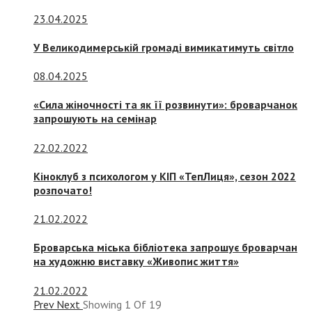
23.04.2025
У Великодимерській громаді вимикатимуть світло
08.04.2025
«Сила жіночності та як її розвинути»: броварчанок
запрошують на семінар
22.02.2022
Кіноклуб з психологом у КІП «ТепЛиця», сезон 2022
розпочато!
21.02.2022
Броварська міська бібліотека запрошує броварчан
на художню виставку «Живопис життя»
21.02.2022
Prev
Next
Showing
1
Of
19