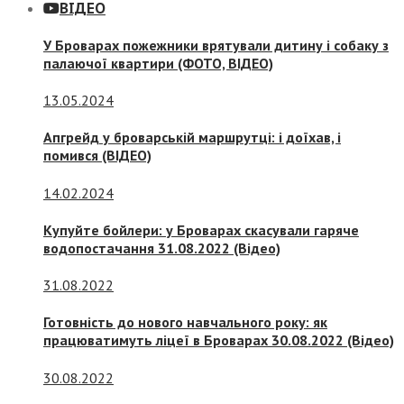
ВІДЕО
У Броварах пожежники врятували дитину і собаку з
палаючої квартири (ФОТО, ВІДЕО)
13.05.2024
Апгрейд у броварській маршрутці: і доїхав, і
помився (ВІДЕО)
14.02.2024
Купуйте бойлери: у Броварах скасували гаряче
водопостачання 31.08.2022 (Відео)
31.08.2022
Готовність до нового навчального року: як
працюватимуть ліцеї в Броварах 30.08.2022 (Відео)
30.08.2022