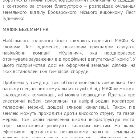
з контролю за станом благоустрою – розповідає очільниця
земельного відділу Бровар­ського міського виконкому Леся
Гудименко.
МАФІЯ БЕЗСМЕРТНА
Найбільшого головного болю завдають горезвісні МАФи. За
словами Лесі Гудименко, показовим прикладом слугують
павільйони компанії «Кулиничі», яка неодноразово
отримувала зауваження від профільної депу­татської комісії. У
цього підприєм­ства досі не оформлені земельні ділянки, на
яких встановлені їхні тимчасові споруди.
Проблема у тому, що такі об’єкти монтують самовільно, без
нагляду спеціальних комунальних служб. А під МАФом можуть
знаходитися комунікації, які можна пошкодити. Йдеться про
електричні кабелі, самопливні та напірні водяні колектори,
телефонні мережі, дощові зливові каналізації. Також під
землею можуть проходити дроти високого струму та газові
мережі. Тож окрім нанесення шкоди інфраструктурі міста,
горе- монтажники ризикують власним життям. На жаль,
ефективно проти­стояти незаконному заняттю земельних
ділянок під кіоски поки не вдається – зізнається в. о.