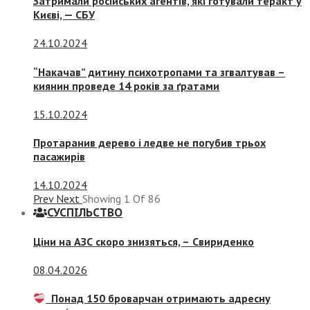
Затримали російських агентів, які готували теракт у
Києві, — СБУ
24.10.2024
“Накачав” дитину психотропами та згвалтував –
киянин проведе 14 років за ґратами
15.10.2024
Протаранив дерево і ледве не погубив трьох
пасажирів
14.10.2024
Prev
Next
Showing
1
Of
86
СУСПIЛЬСТВО
Ціни на АЗС скоро знизяться, –
Свириденко
08.04.2026
Понад 150 броварчан отримають адресну