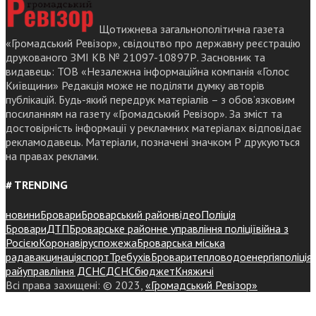
Щотижнева загальнополітична газета
«Громадський Ревізор», свідоцтво про державну реєстрацію
друкованого ЗМІ КВ № 21097-10897Р. Засновник та
видавець: ТОВ «Незалежна інформаційна компанія «Голос
Київщини» Редакція може не поділяти думку авторів
публікацій. Будь-який передрук матеріалів – з обов’язковим
посиланням на газету «Громадський Ревізор». За зміст та
достовірність інформації у рекламних матеріалах відповідає
рекламодавець. Матеріали, позначені значком Р друкуються
на правах реклами.
# TRENDING
новини
Бровари
Броварський район
відео
Поліція
Бровари
ДТП
Броварське районне управління поліції
війна з
Росією
Коронавірус
пожежа
Броварська міська
рада
вакцинація
спорт
Требухів
Броваритепловодоенергія
поліція
райуправління ДСНС
ДСНС
бюджет
Княжичі
Всі права захищені: © 2023,
«Громадський Ревізор»