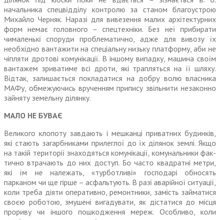
начальника спецвідділу контролю за станом благоустрою
Михайло Черняк. Наразі для вивезення малих архітектурних
форм немає головного – спецтехніки. Без неї прибирати
чималенькі споруди проблематично, адже для вивозу їх
необхідно вантажити на спе­ціальну низьку платформу, аби не
чіпляти дротові комунікації. В іншому випадку, машина своїм
вантажем зриватиме всі дроти, які трапляться на її шляху.
Від­так, залишається покладатися на добру волю власника
МАФу, обмежуючись врученням при­пису звільнити незаконно
зайняту земельну ділянку.
МАЛО НЕ БУВАЄ
Великого клопоту завдають і мешканці приватних будинків,
які стають загарбниками прилеглої до їх ділянок землі. Якщо
на такій території знаходяться комунікації, комунальники фак­
тично втрачають до них доступ. Бо часто квадратні метри,
які їм не належать, «турботливі» господарі обносять
парканом чи ще гірше – асфальтують. В разі аварійної ситуації,
коли треба діяти оперативно, ремонтники, замість займатися
своєю робо­тою, змушені вигадувати, як дістатися до місця
прориву чи іншого пошкодження мереж. Особливо, коли