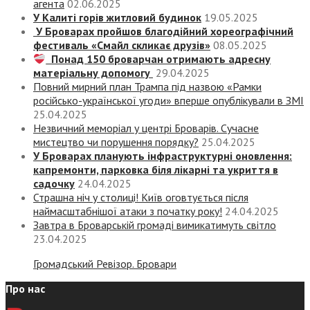
агента
02.06.2025
У Калиті горів житловий будинок
19.05.2025
У Броварах пройшов благодійний хореографічний
фестиваль «Смайл скликає друзів»
08.05.2025
Понад 150 броварчан отримають адресну
матеріальну допомогу
29.04.2025
Повний мирний план Трампа під назвою «‎Рамки
російсько-української угоди» вперше опублікували в ЗМІ
25.04.2025
Незвичний меморіал у центрі Броварів. Сучасне
мистецтво чи порушення порядку?
25.04.2025
У Броварах планують інфраструктурні оновлення:
капремонти, парковка біля лікарні та укриття в
садочку
24.04.2025
Страшна ніч у столиці! Київ оговтується після
наймасштабнішої атаки з початку року!
24.04.2025
Завтра в Броварській громаді вимикатимуть світло
23.04.2025
Громадський Ревізор. Бровари
Про нас