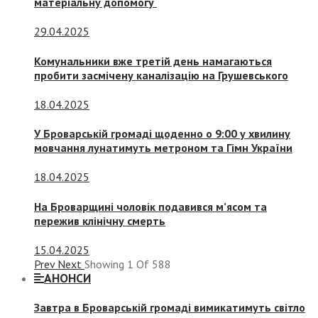
матеріальну допомогу
29.04.2025
Комунальники вже третій день намагаються
пробити засмічену каналізацію на Грушевського
18.04.2025
У Броварській громаді щоденно о 9:00 у хвилину
мовчання лунатимуть метроном та Гімн України
18.04.2025
На Броварщині чоловік подавився м’ясом та
пережив клінічну смерть
15.04.2025
Prev
Next
Showing
1
Of
588
АНОНСИ
Завтра в Броварській громаді вимикатимуть світло