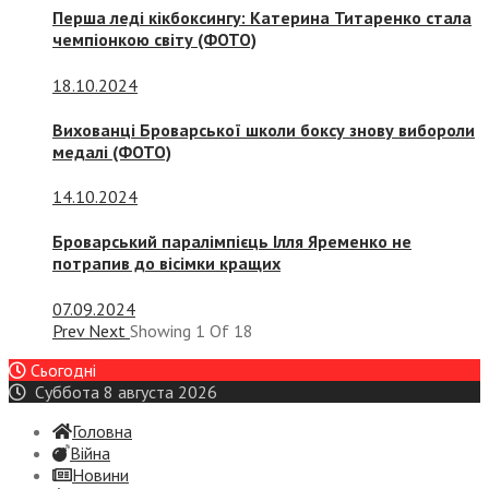
Перша леді кікбоксингу: Катерина Титаренко стала
чемпіонкою світу (ФОТО)
18.10.2024
Вихованці Броварської школи боксу знову вибороли
медалі (ФОТО)
14.10.2024
Броварський паралімпієць Ілля Яременко не
потрапив до вісімки кращих
07.09.2024
Prev
Next
Showing
1
Of
18
Сьогодні
Суббота 8 августа 2026
Головна
Війна
Новини