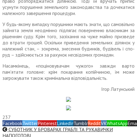
право розпоряджатися ділянкою. Тоді їй вручать припис
усунути порушення земельного законо­давства та дочекатися
належного завершення процедури.
У будь-якому випадку поруш­ники мають знати, що само­вільно
зайнята земля неодмінно підлягає поверненню власникам за
рішенням суду. Крім того, зазі­хання на чуже майно призведе
до втрати грошей. Оскільки приведення земельних ділянок у
належний стан, – зокрема, знесення будинків, будівель і спо­
руд – здійснюється за рахунок несвідомих громадян.
Насамкінець, «поціновувачам чужого» завжди варто
пам’ятати головне: крім покарання копійчи­ною, їм може
загрожувати також кримінальна відповідальність.
Ігор Латунський
237
Facebook
Twitter
Pinterest
LinkedIn
Tumblr
Reddit
VK
WhatsApp
Emai
СУБОТНИК У БРОВАРАХ ГРАБЛІ ТА РУКАВИЧКИ
НАПОГОТОВІ