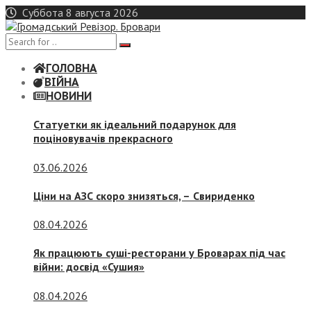
Skip
Суббота 8 августа 2026
to
content
ГОЛОВНА
ВІЙНА
НОВИНИ
Статуетки як ідеальний подарунок для
поціновувачів прекрасного
03.06.2026
Ціни на АЗС скоро знизяться, –
Свириденко
08.04.2026
Як працюють суші-ресторани у Броварах під час
війни: досвід «Сушия»
08.04.2026