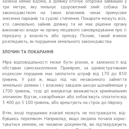
хазяїна немає вдома, а ділянку оточує огорожа заввишки у
три метри, яку пиль­нує здоровезний злий собака. За
законодавством на таких влас­ників чекає примусове
знесення парканів та судові стягнення. Покарати можуть всіх,
хто само­вільно зайняв ділянку та не має рішення органу
виконавчої влади чи органу місцевого самоврядування про її
передачу у власність або оренду. Позаяк, такий вчинок
розглядають, як порушення земельного законодавства.
ЗЛОЧИН ТА ПОКАРАННЯ
Міра відповідальності може бути різною, в залежності від
обставин самозахоплення. Приміром, за адміністративним
кодек­сом порушник має заплатити штраф від 170 до 850
гривень. У разі ж, якщо під час незакон­ного зайняття
земельної ділянки ї ї власнику завдали шкоди щонайменше у
1700 гривень, тоді дії винуватця вважаються кримінальним
злочином. Відтак, «загарбника» або зобов’яжуть сплатити від
3 400 до 5 100 гри­вень, або арештують на строк до півроку.
Втім, іноді порушники взагалі можуть не постраждати, від­
бувшись переляком. Наприклад, якщо людина почала корис­
туватися землею, не чекаючи документів, які підтверджують