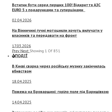
Встигни бути серед перших 100! Відкриття АЗС
EURO 5 з подарунками та суперцінами
02.04.2026
На Вінничині гучні мотоцикли хочуть вилучати у
власників та передавати на фронт
17.03.2026
Prev
Next
Showing
1
Of
851
ПОДІЇ
В Києві сварка через російську музику закінчилась
вбивством
18.04.2025
Пожежа на Броварщині: горіло поле під Баришівкою
14.04.2025