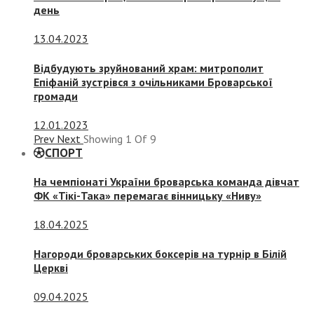
день
13.04.2023
Відбудують зруйнований храм: митрополит
Епіфаній зустрівся з очільниками Броварської
громади
12.01.2023
Prev
Next
Showing
1
Of
9
СПОРТ
На чемпіонаті України броварська команда дівчат
ФК «Тікі-Така» перемагає вінницьку «Ниву»
18.04.2025
Нагороди броварських боксерів на турнір в Білій
Церкві
09.04.2025