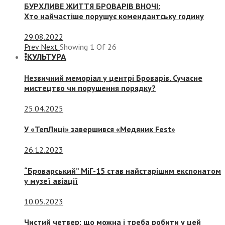
БУРХЛИВЕ ЖИТТЯ БРОВАРІВ ВНОЧІ:
Хто найчастіше порушує комендантську годину
29.08.2022
Prev
Next
Showing
1
Of
26
КУЛЬТУРА
Незвичний меморіал у центрі Броварів. Сучасне
мистецтво чи порушення порядку?
25.04.2025
У «ТепЛиці» завершився «Медяник Fest»
26.12.2023
“Броварський” МіГ-15 став найстарішим експонатом
у музеї авіації
10.05.2023
Чистий четвер: що можна і треба робити у цей