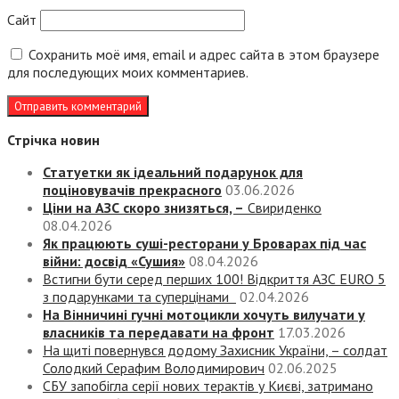
Сайт
Сохранить моё имя, email и адрес сайта в этом браузере
для последующих моих комментариев.
Стрічка новин
Статуетки як ідеальний подарунок для
поціновувачів прекрасного
03.06.2026
Ціни на АЗС скоро знизяться, –
Свириденко
08.04.2026
Як працюють суші-ресторани у Броварах під час
війни: досвід «Сушия»
08.04.2026
Встигни бути серед перших 100! Відкриття АЗС EURO 5
з подарунками та суперцінами
02.04.2026
На Вінничині гучні мотоцикли хочуть вилучати у
власників та передавати на фронт
17.03.2026
На щиті повернувся додому Захисник України, – солдат
Солодкий Серафим Володимирович
02.06.2025
СБУ запобігла серії нових терактів у Києві, затримано