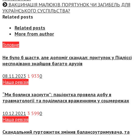
ВАКЦИНАЦІЯ МАЛЮКІВ ПОРЯТУНОК ЧИ ЗАГИБЕЛЬ ДЛЯ
УКРАЇНСЬКОГО СУСПІЛЬСТВА?
Related posts
Related posts
More from author
Головне
Не було б щастя, але допоміг скандал: притулок у Підліссі
несподівано знайшов багато друзів
08.11.2023
1 933
0
Наша ревізія
“Ми боялися заснути”: пацієнтка провела добу в
травматології та поділилася враженнями у соцмережах
10.12.2021
3 599
0
Наша ревізія
Скандальний гуртожиток змінив балансоутримувача, та