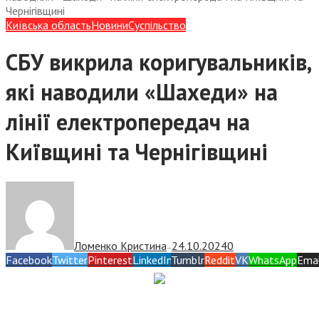
Чернігівщині
Київська область
Новини
Суспiльство
СБУ викрила коригувальників,
які наводили «Шахеди» на
лінії електропередач на
Київщині та Чернігівщині
Ломенко Кристина
24.10.2024
0
—
Facebook
Twitter
Pinterest
LinkedIn
Tumblr
Reddit
VK
WhatsApp
Emai