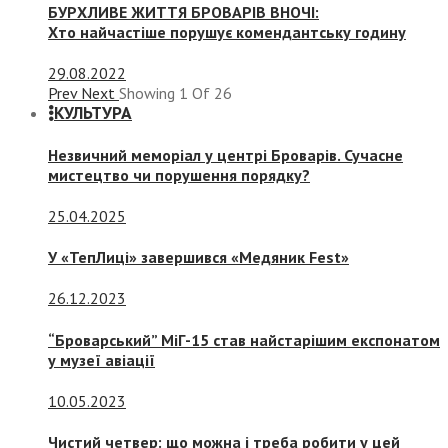
БУРХЛИВЕ ЖИТТЯ БРОВАРІВ ВНОЧІ:
Хто найчастіше порушує комендантську годину
29.08.2022
Prev
Next
Showing
1
Of
26
КУЛЬТУРА
Незвичний меморіал у центрі Броварів. Сучасне
мистецтво чи порушення порядку?
25.04.2025
У «ТепЛиці» завершився «Медяник Fest»
26.12.2023
“Броварський” МіГ-15 став найстарішим експонатом
у музеї авіації
10.05.2023
Чистий четвер: що можна і треба робити у цей