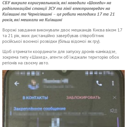
СБУ викрила коригувальників, які наводили «Шахеди» на
радіолокаційні станції ЗСУ та лінії електропередач на
Київщині та Чернігівщині
–
це робили молодики 17 та 21
років, які мешкали на Київщині
Ворожі завдання виконували двоє мешканців Києва віком 17
та 21 рік, яких дистанційно завербував співробітник
російської воєнної розвідки (більш відомої як гру).
Щоб отримати координати для запуску дронів-камікадзе,
зокрема типу «Шахед», агенти об’їжджали територію обох
регіонів на своєму авто.