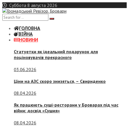
Skip
Суббота 8 августа 2026
to
content
ГОЛОВНА
ВІЙНА
НОВИНИ
Статуетки як ідеальний подарунок для
поціновувачів прекрасного
03.06.2026
Ціни на АЗС скоро знизяться, –
Свириденко
08.04.2026
Як працюють суші-ресторани у Броварах під час
війни: досвід «Сушия»
08.04.2026