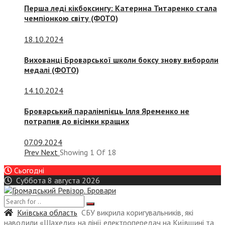
Перша леді кікбоксингу: Катерина Титаренко стала
чемпіонкою світу (ФОТО)
18.10.2024
Вихованці Броварської школи боксу знову вибороли
медалі (ФОТО)
14.10.2024
Броварський паралімпієць Ілля Яременко не
потрапив до вісімки кращих
07.09.2024
Prev
Next
Showing
1
Of
18
Сьогодні
Суббота 8 августа 2026
Київська область
СБУ викрила коригувальників, які
наводили «Шахеди» на лінії електропередач на Київщині та