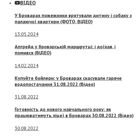
ВІДЕО
У Броварах пожежники врятували дитину і собаку з
палаючої квартири (ФОТО, ВІДЕО)
13.05.2024
Апгрейд у броварській маршрутці: і доїхав, і
помився (ВІДЕО)
14.02.2024
Купуйте бойлери: у Броварах скасували гаряче
водопостачання 31.08.2022 (Відео)
31.08.2022
Готовність до нового навчального року: як
працюватимуть ліцеї в Броварах 30.08.2022 (Відео)
30.08.2022