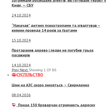
Затримали російських агентів, які готували теракт у
Києві, — СБУ
24.10.2024
“Накачав” дитину психотропами та згвалтував –
киянин проведе 14 років за ґратами
15.10.2024
Протаранив дерево і ледве не погубив трьох
пасажирів
14.10.2024
Prev
Next
Showing
1
Of
86
СУСПIЛЬСТВО
Ціни на АЗС скоро знизяться, –
Свириденко
08.04.2026
Понад 150 броварчан отримають адресну