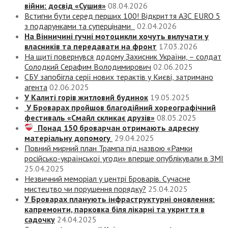
війни: досвід «Сушия»
08.04.2026
Встигни бути серед перших 100! Відкриття АЗС EURO 5
з подарунками та суперцінами
02.04.2026
На Вінничині гучні мотоцикли хочуть вилучати у
власників та передавати на фронт
17.03.2026
На щиті повернувся додому Захисник України, – солдат
Солодкий Серафим Володимирович
02.06.2025
СБУ запобігла серії нових терактів у Києві, затримано
агента
02.06.2025
У Калиті горів житловий будинок
19.05.2025
У Броварах пройшов благодійний хореографічний
фестиваль «Смайл скликає друзів»
08.05.2025
Понад 150 броварчан отримають адресну
матеріальну допомогу
29.04.2025
Повний мирний план Трампа під назвою «‎Рамки
російсько-української угоди» вперше опублікували в ЗМІ
25.04.2025
Незвичний меморіал у центрі Броварів. Сучасне
мистецтво чи порушення порядку?
25.04.2025
У Броварах планують інфраструктурні оновлення:
капремонти, парковка біля лікарні та укриття в
садочку
24.04.2025