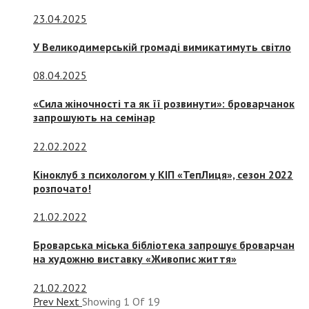
23.04.2025
У Великодимерській громаді вимикатимуть світло
08.04.2025
«Сила жіночності та як її розвинути»: броварчанок
запрошують на семінар
22.02.2022
Кіноклуб з психологом у КІП «ТепЛиця», сезон 2022
розпочато!
21.02.2022
Броварська міська бібліотека запрошує броварчан
на художню виставку «Живопис життя»
21.02.2022
Prev
Next
Showing
1
Of
19