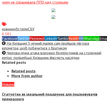
чому не спрацювала ППО над столицею
новини
обстріли
СБУ
6 581
Facebook
Twitter
Pinterest
LinkedIn
Tumblr
Reddit
VK
WhatsApp
Emai
На Київщині 5-річний малюк сам пройшов півтора
кілометра, щоб побачитися з братиком
Чергова нічна атака ворожих безпілотників на столичний
регіон: поліцейські Київщини фіксують наслідки
Related posts
Related posts
More from author
Новини
Статуетки як ідеальний подарунок для поціновувачів
прекрасного