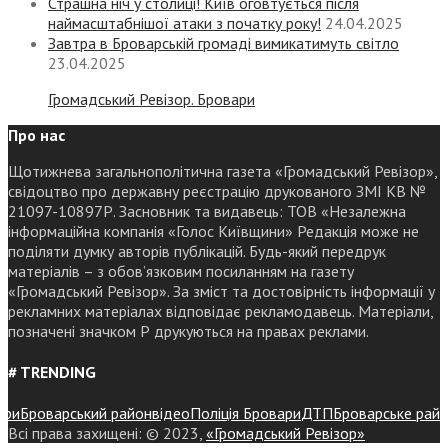
Страшна ніч у столиці! Київ оговтується після
наймасштабнішої атаки з початку року!
24.04.2025
Завтра в Броварській громаді вимикатимуть світло
23.04.2025
Громадський Ревізор. Бровари
Про нас
Щотижнева загальнополітична газета «Громадський Ревізор»,
свідоцтво про державну реєстрацію друкованого ЗМІ КВ №
21097-10897Р. Засновник та видавець: ТОВ «Незалежна
інформаційна компанія «Голос Київщини» Редакція може не
поділяти думку авторів публікацій. Будь-який передрук
матеріалів – з обов’язковим посиланням на газету
«Громадський Ревізор». За зміст та достовірність інформації у
рекламних матеріалах відповідає рекламодавець. Матеріали,
позначені значком Р друкуються на правах реклами.
# TRENDING
Броварський район
відео
Поліція Бровари
ДТП
Броварське районне
Всі права захищені: © 2023,
«Громадський Ревізор»