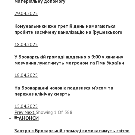
матеріальну допомогу
29.04.2025
Комунальники вже третій день намагаються
пробити засмічену каналізацію на Грушевського
18.04.2025
У Броварській громаді щоденно о 9:00 у хвилину
мовчання лунатимуть метроном та Гімн України
18.04.2025
На Броварщині чоловік подавився м’ясом та
пережив клінічну смерть
15.04.2025
Prev
Next
Showing
1
Of
588
АНОНСИ
Завтра в Броварській громаді вимикатимуть світло