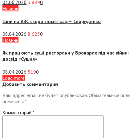
03.06.2026
3 884
0
Новини
Ціни на АЗС скоро знизяться, –
Свириденко
08.04.2026
8 625
0
Новини
Як працюють суші-ресторани у Броварах під час війни:
досвід «Сушия»
08.04.2026
519
0
Load more
Добавить комментарий
Ваш адрес email не будет опубликован.
Обязательные поля
помечены
*
Комментарий
*