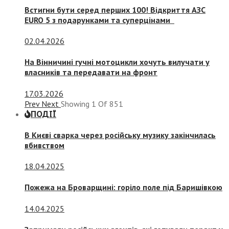
Встигни бути серед перших 100! Відкриття АЗС
EURO 5 з подарунками та суперцінами
02.04.2026
На Вінничині гучні мотоцикли хочуть вилучати у
власників та передавати на фронт
17.03.2026
Prev
Next
Showing
1
Of
851
ПОДІЇ
В Києві сварка через російську музику закінчилась
вбивством
18.04.2025
Пожежа на Броварщині: горіло поле під Баришівкою
14.04.2025