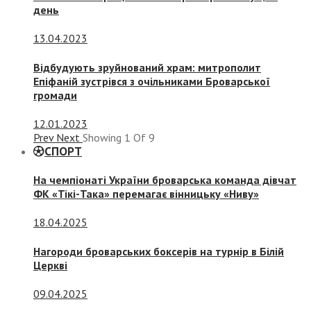
день
13.04.2023
Відбудують зруйнований храм: митрополит
Епіфаній зустрівся з очільниками Броварської
громади
12.01.2023
Prev
Next
Showing
1
Of
9
СПОРТ
На чемпіонаті України броварська команда дівчат
ФК «Тікі-Така» перемагає вінницьку «Ниву»
18.04.2025
Нагороди броварських боксерів на турнір в Білій
Церкві
09.04.2025