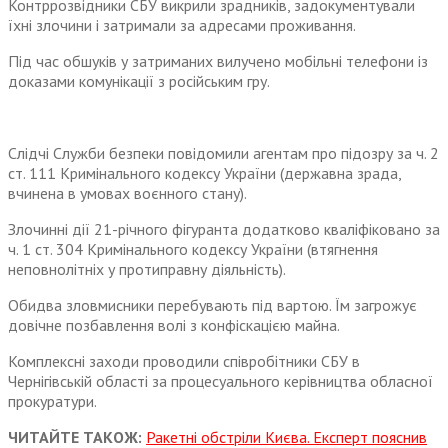
Контррозвідники СБУ викрили зрадників, задокументували
їхні злочини і затримали за адресами проживання.
Під час обшуків у затриманих вилучено мобільні телефони із
доказами комунікації з російським гру.
Слідчі Служби безпеки повідомили агентам про підозру за ч. 2
ст. 111 Кримінального кодексу України (державна зрада,
вчинена в умовах воєнного стану).
Злочинні дії 21-річного фігуранта додатково кваліфіковано за
ч. 1 ст. 304 Кримінального кодексу України (втягнення
неповнолітніх у протиправну діяльність).
Обидва зловмисники перебувають під вартою. Їм загрожує
довічне позбавлення волі з конфіскацією майна.
Комплексні заходи проводили співробітники СБУ в
Чернігівській області за процесуального керівництва обласної
прокуратури.
ЧИТАЙТЕ ТАКОЖ:
Ракетні обстріли Києва. Експерт пояснив