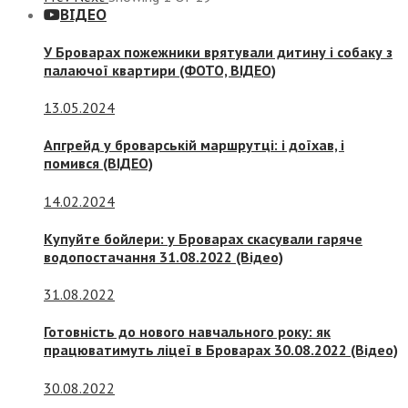
ВІДЕО
У Броварах пожежники врятували дитину і собаку з
палаючої квартири (ФОТО, ВІДЕО)
13.05.2024
Апгрейд у броварській маршрутці: і доїхав, і
помився (ВІДЕО)
14.02.2024
Купуйте бойлери: у Броварах скасували гаряче
водопостачання 31.08.2022 (Відео)
31.08.2022
Готовність до нового навчального року: як
працюватимуть ліцеї в Броварах 30.08.2022 (Відео)
30.08.2022