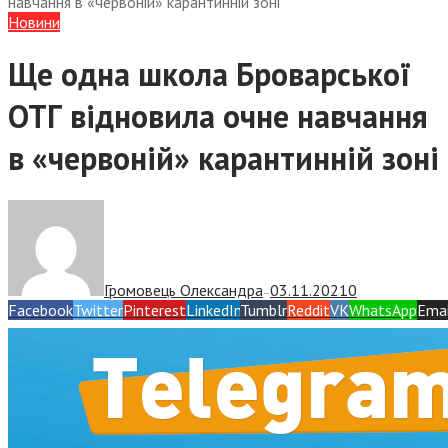
навчання в «червоній» карантинній зоні
Новини
Ще одна школа Броварської
ОТГ відновила очне навчання
в «червоній» карантинній зоні
Громовець Олександра
03.11.2021
0
—
Facebook
Twitter
Pinterest
LinkedIn
Tumblr
Reddit
VK
WhatsApp
Emai