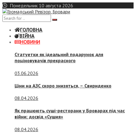
Skip
Понедельник 10 августа 2026
to
content
ГОЛОВНА
ВІЙНА
НОВИНИ
Статуетки як ідеальний подарунок для
поціновувачів прекрасного
03.06.2026
Ціни на АЗС скоро знизяться, –
Свириденко
08.04.2026
Як працюють суші-ресторани у Броварах під час
війни: досвід «Сушия»
08.04.2026