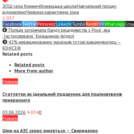
ЗОШ села Княжичі
Княжицька школа
Навчальний процес
відновлено
Червона карантинна зона
1 037
Facebook
Twitter
Pinterest
LinkedIn
Tumblr
Reddit
VK
WhatsApp
Emai
Поліція затримала банду рецидивістів з Росії, яка
“гастролювала” Київщиною (відео)
42% невакцинованих українців готові вакцинуватись –
ЮНІСЕФ
Related posts
Related posts
More from author
Новини
Статуетки як ідеальний подарунок для поціновувачів
прекрасного
03.06.2026
4 034
0
Новини
Ціни на АЗС скоро знизяться, –
Свириденко