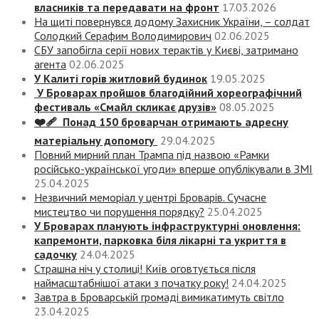
власників та передавати на фронт
17.03.2026
На щиті повернувся додому Захисник України, – солдат
Солодкий Серафим Володимирович
02.06.2025
СБУ запобігла серії нових терактів у Києві, затримано
агента
02.06.2025
У Калиті горів житловий будинок
19.05.2025
У Броварах пройшов благодійний хореографічний
фестиваль «Смайл скликає друзів»
08.05.2025
❤️‍🩹 Понад 150 броварчан отримають адресну
матеріальну допомогу
29.04.2025
Повний мирний план Трампа під назвою «‎Рамки
російсько-української угоди» вперше опублікували в ЗМІ
25.04.2025
Незвичний меморіал у центрі Броварів. Сучасне
мистецтво чи порушення порядку?
25.04.2025
У Броварах планують інфраструктурні оновлення:
капремонти, парковка біля лікарні та укриття в
садочку
24.04.2025
Страшна ніч у столиці! Київ оговтується після
наймасштабнішої атаки з початку року!
24.04.2025
Завтра в Броварській громаді вимикатимуть світло
23.04.2025