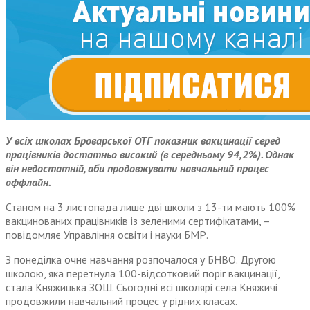
У всіх школах Броварської ОТГ показник вакцинації серед
працівників достатньо високий (в середньому 94,2%). Однак
він недостатній, аби продовжувати навчальний процес
оффлайн.
Станом на 3 листопада лише дві школи з 13-ти мають 100%
вакцинованих працівників із зеленими сертифікатами, –
повідомляє Управління освіти і науки БМР.
З понеділка очне навчання розпочалося у БНВО. Другою
школою, яка перетнула 100-відсотковий поріг вакцинації,
стала Княжицька ЗОШ. Сьогодні всі школярі села Княжичі
продовжили навчальний процес у рідних класах.