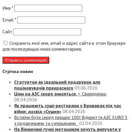
Имя
*
Email
*
Сайт
Сохранить моё имя, email и адрес сайта в этом браузере
для последующих моих комментариев.
Стрічка новин
Статуетки як ідеальний подарунок для
поціновувачів прекрасного
03.06.2026
Ціни на АЗС скоро знизяться, –
Свириденко
08.04.2026
Як працюють суші-ресторани у Броварах під час
війни: досвід «Сушия»
08.04.2026
Встигни бути серед перших 100! Відкриття АЗС EURO 5
з подарунками та суперцінами
02.04.2026
На Вінничині гучні мотоцикли хочуть вилучати у