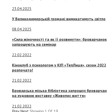
23.04.2025
У Великодимерській громаді вимикатимуть світло
08.04.2025
«Сила жіночності та як її розвинути»: броварчанок
запрошують на семінар
22.02.2022
Кіноклуб з психологом у КІП «ТепЛиця», сезон 2022
розпочато!
21.02.2022
Броварська міська бібліотека запрошує броварчан
на художню виставку «Живопис життя»
21.02.2022
Prev
Next
Showing
1
Of
19