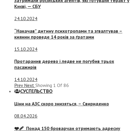
Затримали російських агентів, які готували теракт у
Києві, — СБУ
24.10.2024
“Накачав” дитину психотропами та згвалтував –
киянин проведе 14 років за ґратами
15.10.2024
Протаранив дерево і ледве не погубив трьох
пасажирів
14.10.2024
Prev
Next
Showing
1
Of
86
СУСПIЛЬСТВО
Ціни на АЗС скоро знизяться, –
Свириденко
08.04.2026
❤️‍🩹 Понад 150 броварчан отримають адресну