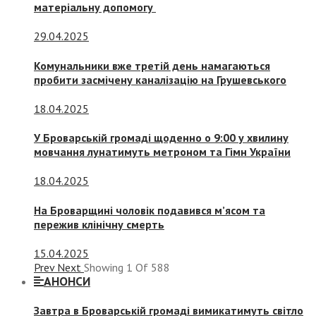
матеріальну допомогу
29.04.2025
Комунальники вже третій день намагаються
пробити засмічену каналізацію на Грушевського
18.04.2025
У Броварській громаді щоденно о 9:00 у хвилину
мовчання лунатимуть метроном та Гімн України
18.04.2025
На Броварщині чоловік подавився м’ясом та
пережив клінічну смерть
15.04.2025
Prev
Next
Showing
1
Of
588
АНОНСИ
Завтра в Броварській громаді вимикатимуть світло