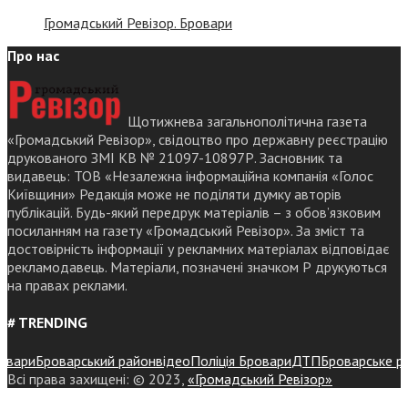
Громадський Ревізор. Бровари
Про нас
Щотижнева загальнополітична газета
«Громадський Ревізор», свідоцтво про державну реєстрацію
друкованого ЗМІ КВ № 21097-10897Р. Засновник та
видавець: ТОВ «Незалежна інформаційна компанія «Голос
Київщини» Редакція може не поділяти думку авторів
публікацій. Будь-який передрук матеріалів – з обов’язковим
посиланням на газету «Громадський Ревізор». За зміст та
достовірність інформації у рекламних матеріалах відповідає
рекламодавець. Матеріали, позначені значком Р друкуються
на правах реклами.
# TRENDING
ри
Броварський район
відео
Поліція Бровари
ДТП
Броварське район
Всі права захищені: © 2023,
«Громадський Ревізор»