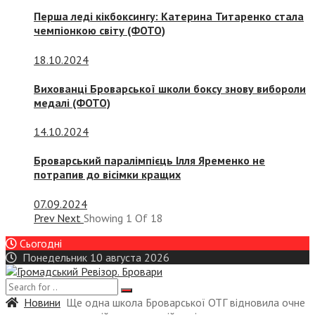
Перша леді кікбоксингу: Катерина Титаренко стала
чемпіонкою світу (ФОТО)
18.10.2024
Вихованці Броварської школи боксу знову вибороли
медалі (ФОТО)
14.10.2024
Броварський паралімпієць Ілля Яременко не
потрапив до вісімки кращих
07.09.2024
Prev
Next
Showing
1
Of
18
Сьогодні
Понедельник 10 августа 2026
Новини
Ще одна школа Броварської ОТГ відновила очне