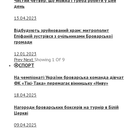
Чистий четвер: що можна і треба робити у цей
день
13.04.2023
Відбудують зруйнований храм: митрополит
Епіфаній зустрівся з очільниками Броварської
громади
12.01.2023
Prev
Next
Showing
1
Of
9
СПОРТ
На чемпіонаті України броварська команда дівчат
ФК «Тікі-Така» перемагає вінницьку «Ниву»
18.04.2025
Нагороди броварських боксерів на турнір в Білій
Церкві
09.04.2025