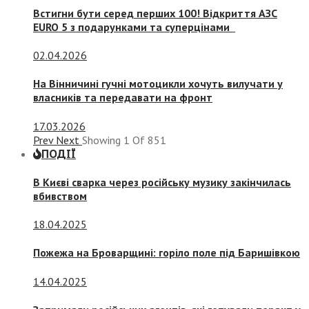
Встигни бути серед перших 100! Відкриття АЗС
EURO 5 з подарунками та суперцінами
02.04.2026
На Вінничині гучні мотоцикли хочуть вилучати у
власників та передавати на фронт
17.03.2026
Prev
Next
Showing
1
Of
851
ПОДІЇ
В Києві сварка через російську музику закінчилась
вбивством
18.04.2025
Пожежа на Броварщині: горіло поле під Баришівкою
14.04.2025