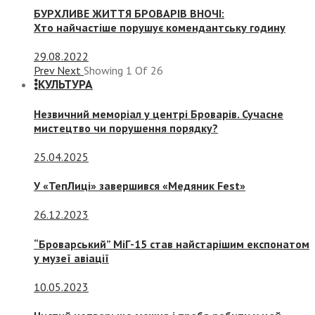
БУРХЛИВЕ ЖИТТЯ БРОВАРІВ ВНОЧІ:
Хто найчастіше порушує комендантську годину
29.08.2022
Prev
Next
Showing
1
Of
26
КУЛЬТУРА
Незвичний меморіал у центрі Броварів. Сучасне
мистецтво чи порушення порядку?
25.04.2025
У «ТепЛиці» завершився «Медяник Fest»
26.12.2023
“Броварський” МіГ-15 став найстарішим експонатом
у музеї авіації
10.05.2023