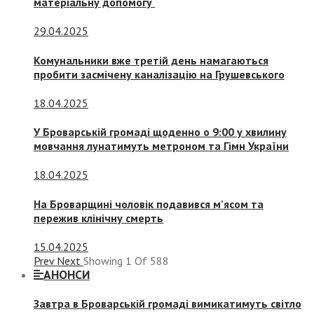
матеріальну допомогу
29.04.2025
Комунальники вже третій день намагаються
пробити засмічену каналізацію на Грушевського
18.04.2025
У Броварській громаді щоденно о 9:00 у хвилину
мовчання лунатимуть метроном та Гімн України
18.04.2025
На Броварщині чоловік подавився м’ясом та
пережив клінічну смерть
15.04.2025
Prev
Next
Showing
1
Of
588
АНОНСИ
Завтра в Броварській громаді вимикатимуть світло