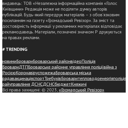
видавець: ТОВ «Незалежна інформаційна компанія «Голос
Київщини» Редакція може не поділяти думку авторів
публікацій. Будь-який передрук матеріалів – з обов’язковим
посиланням на газету «Громадський Ревізор». За зміст та
достовірність інформації у рекламних матеріалах відповідає
рекламодавець. Матеріали, позначені значком Р друкуються
на правах реклами.
# TRENDING
новини
Бровари
Броварський район
відео
Поліція
Бровари
ДТП
Броварське районне управління поліції
війна з
Росією
Коронавірус
пожежа
Броварська міська
рада
вакцинація
спорт
Требухів
Броваритепловодоенергія
поліція
райуправління ДСНС
ДСНС
бюджет
Княжичі
Всі права захищені: © 2023,
«Громадський Ревізор»