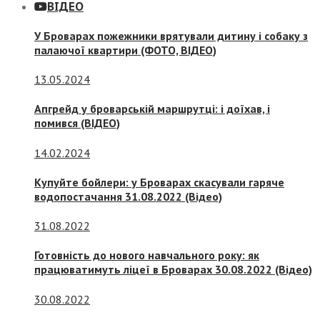
ВІДЕО
У Броварах пожежники врятували дитину і собаку з
палаючої квартири (ФОТО, ВІДЕО)
13.05.2024
Апгрейд у броварській маршрутці: і доїхав, і
помився (ВІДЕО)
14.02.2024
Купуйте бойлери: у Броварах скасували гаряче
водопостачання 31.08.2022 (Відео)
31.08.2022
Готовність до нового навчального року: як
працюватимуть ліцеї в Броварах 30.08.2022 (Відео)
30.08.2022