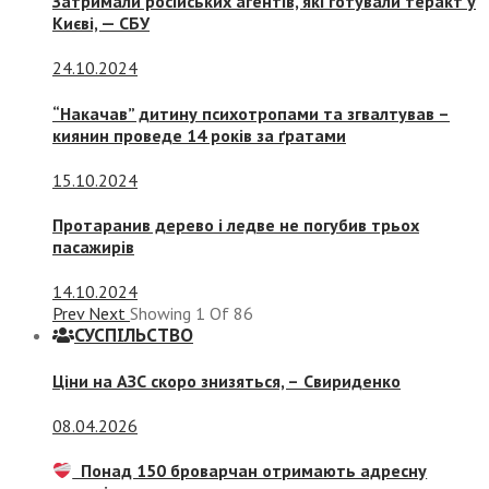
Затримали російських агентів, які готували теракт у
Києві, — СБУ
24.10.2024
“Накачав” дитину психотропами та згвалтував –
киянин проведе 14 років за ґратами
15.10.2024
Протаранив дерево і ледве не погубив трьох
пасажирів
14.10.2024
Prev
Next
Showing
1
Of
86
СУСПIЛЬСТВО
Ціни на АЗС скоро знизяться, –
Свириденко
08.04.2026
Понад 150 броварчан отримають адресну