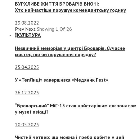
БУРХЛИВЕ ЖИТТЯ БРОВАРІВ ВНОЧІ:
Хто найчастіше порушує комендантську годину
29.08.2022
Prev
Next
Showing
1
Of
26
КУЛЬТУРА
Незвичний меморіал у центрі Броварів. Сучасне
мистецтво чи порушення порядку?
25.04.2025
У «ТепЛиці» завершився «Медяник Fest»
26.12.2023
“Броварський” МіГ-15 став найстарішим експонатом
у музеї авіації
10.05.2023
Чистий четвер: що можна і треба робити у цей