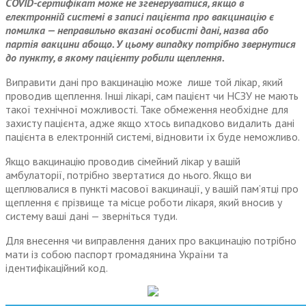
COVID-сертифікат може не згенеруватися, якщо в
електронній системі в записі пацієнта про вакцинацію є
помилка — неправильно вказані особисті дані, назва або
партія вакцини абощо. У цьому випадку потрібно звернутися
до пункту, в якому пацієнту робили щеплення.
Виправити дані про вакцинацію може лише той лікар, який
проводив щеплення. Інші лікарі, сам пацієнт чи НСЗУ не мають
такої технічної можливості. Таке обмеження необхідне для
захисту пацієнта, адже якщо хтось випадково видалить дані
пацієнта в електронній системі, відновити їх буде неможливо.
Якщо вакцинацію проводив сімейний лікар у вашій
амбулаторії, потрібно звертатися до нього. Якщо ви
щеплювалися в пункті масової вакцинації, у вашій пам’ятці про
щеплення є прізвище та місце роботи лікаря, який вносив у
систему ваші дані — зверніться туди.
Для внесення чи виправлення даних про вакцинацію потрібно
мати із собою паспорт громадянина України та
ідентифікаційний код.