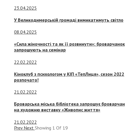
23.04.2025
У Великодимерській громаді вимикатимуть світло
08.04.2025
«Сила жіночності та як її розвинути»: броварчанок
запрошують на семінар
22.02.2022
Кіноклуб з психологом у КІП «ТепЛиця», сезон 2022
розпочато!
21.02.2022
Броварська міська бібліотека запрошує броварчан
на художню виставку «Живопис життя»
21.02.2022
Prev
Next
Showing
1
Of
19