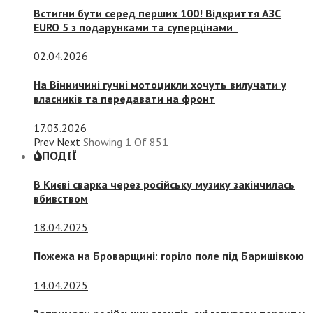
Встигни бути серед перших 100! Відкриття АЗС
EURO 5 з подарунками та суперцінами
02.04.2026
На Вінничині гучні мотоцикли хочуть вилучати у
власників та передавати на фронт
17.03.2026
Prev
Next
Showing
1
Of
851
ПОДІЇ
В Києві сварка через російську музику закінчилась
вбивством
18.04.2025
Пожежа на Броварщині: горіло поле під Баришівкою
14.04.2025