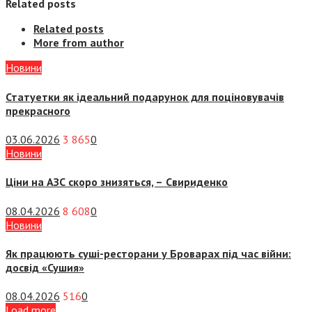
Related posts
Related posts
More from author
Новини
Статуетки як ідеальний подарунок для поціновувачів
прекрасного
03.06.2026
3 865
0
Новини
Ціни на АЗС скоро знизяться, –
Свириденко
08.04.2026
8 608
0
Новини
Як працюють суші-ресторани у Броварах під час війни:
досвід «Сушия»
08.04.2026
516
0
Load more