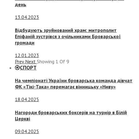
день
13.04.2023
Відбудують зруйнований храм: митрополит
Епіфаній зустрівся з очільниками Броварської
громади
12.01.2023
Prev
Next
Showing
1
Of
9
СПОРТ
На чемпіонаті України броварська команда дівчат
ФК «Тікі-Така» перемагає вінницьку «Ниву»
18.04.2025
Нагороди броварських боксерів на турнір в Білій
Церкві
09.04.2025