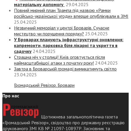
матеріальну допомогу
29.04.2025
Повний мирний план Трампа під назвою «‎Рамки
російсько-української угоди» вперше опублікували в ЗМІ
25.04.2025
Незвичний меморіал у центрі Броварів. Сучасне
мистецтво чи порушення порядку?
25.04.2025
У Броварах планують інфраструктурні оновлення:
капремонти, парковка біля лікарні та укриття в
садочку
24.04.2025
Страшна ніч у столиці! Київ оговтується після
наймасштабнішої атаки з початку року!
24.04.2025
Завтра в Броварській громаді вимикатимуть світло
23.04.2025
Громадський Ревізор. Бровари
Про нас
Щотижнева загальнополітична газета
«Громадський Ревізор», свідоцтво про державну реєстрацію
друкованого ЗМІ КВ № 21097-10897Р. Засновник та