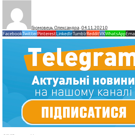
Громовець Олександра
04.11.2021
0
—
Facebook
Twitter
Pinterest
LinkedIn
Tumblr
Reddit
VK
WhatsApp
Emai