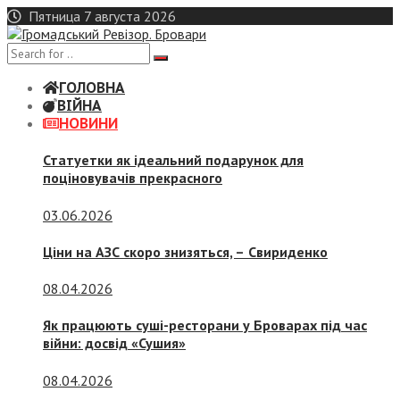
Skip
Пятница 7 августа 2026
to
content
ГОЛОВНА
ВІЙНА
НОВИНИ
Статуетки як ідеальний подарунок для
поціновувачів прекрасного
03.06.2026
Ціни на АЗС скоро знизяться, –
Свириденко
08.04.2026
Як працюють суші-ресторани у Броварах під час
війни: досвід «Сушия»
08.04.2026