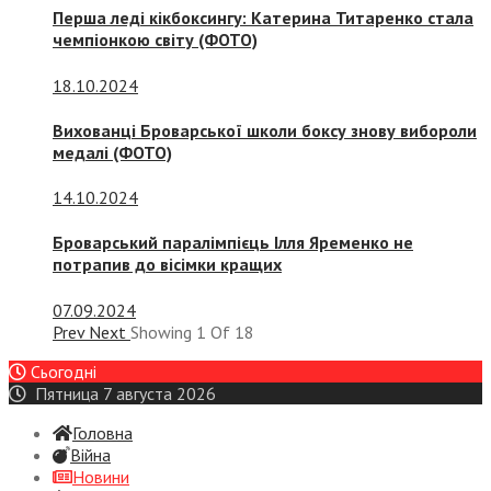
Перша леді кікбоксингу: Катерина Титаренко стала
чемпіонкою світу (ФОТО)
18.10.2024
Вихованці Броварської школи боксу знову вибороли
медалі (ФОТО)
14.10.2024
Броварський паралімпієць Ілля Яременко не
потрапив до вісімки кращих
07.09.2024
Prev
Next
Showing
1
Of
18
Сьогодні
Пятница 7 августа 2026
Головна
Війна
Новини