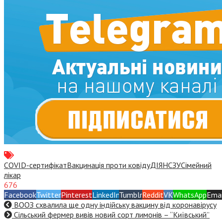
COVID-сертифікат
Вакцинація проти ковіду
ДІЯ
НСЗУ
Сімейний
лікар
676
Facebook
Twitter
Pinterest
LinkedIn
Tumblr
Reddit
VK
WhatsApp
Emai
ВООЗ схвалила ще одну індійську вакцину від коронавірусу
Сільський фермер вивів новий сорт лимонів – “Київський”