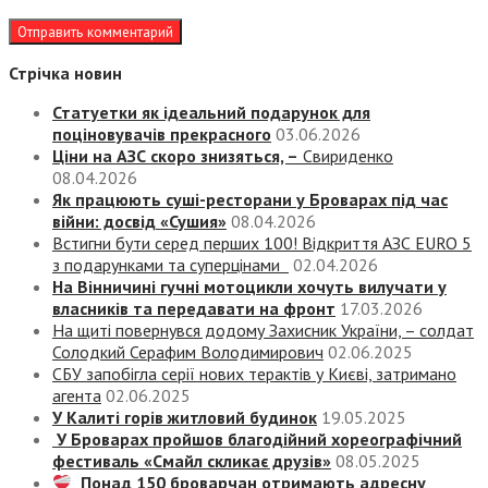
Стрічка новин
Статуетки як ідеальний подарунок для
поціновувачів прекрасного
03.06.2026
Ціни на АЗС скоро знизяться, –
Свириденко
08.04.2026
Як працюють суші-ресторани у Броварах під час
війни: досвід «Сушия»
08.04.2026
Встигни бути серед перших 100! Відкриття АЗС EURO 5
з подарунками та суперцінами
02.04.2026
На Вінничині гучні мотоцикли хочуть вилучати у
власників та передавати на фронт
17.03.2026
На щиті повернувся додому Захисник України, – солдат
Солодкий Серафим Володимирович
02.06.2025
СБУ запобігла серії нових терактів у Києві, затримано
агента
02.06.2025
У Калиті горів житловий будинок
19.05.2025
У Броварах пройшов благодійний хореографічний
фестиваль «Смайл скликає друзів»
08.05.2025
Понад 150 броварчан отримають адресну