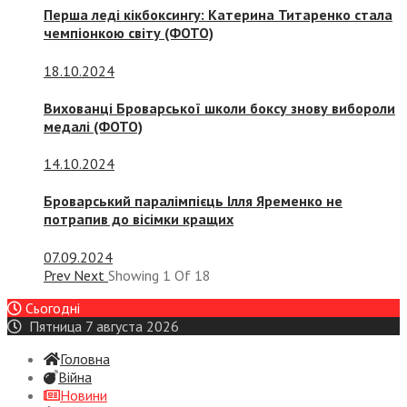
Перша леді кікбоксингу: Катерина Титаренко стала
чемпіонкою світу (ФОТО)
18.10.2024
Вихованці Броварської школи боксу знову вибороли
медалі (ФОТО)
14.10.2024
Броварський паралімпієць Ілля Яременко не
потрапив до вісімки кращих
07.09.2024
Prev
Next
Showing
1
Of
18
Сьогодні
Пятница 7 августа 2026
Головна
Війна
Новини