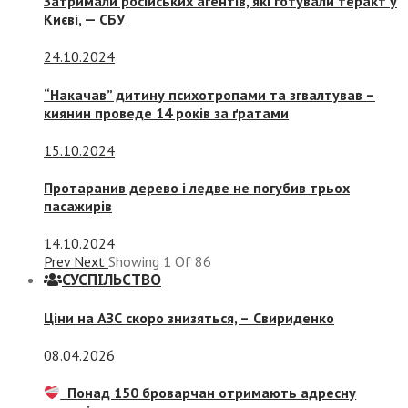
Затримали російських агентів, які готували теракт у
Києві, — СБУ
24.10.2024
“Накачав” дитину психотропами та згвалтував –
киянин проведе 14 років за ґратами
15.10.2024
Протаранив дерево і ледве не погубив трьох
пасажирів
14.10.2024
Prev
Next
Showing
1
Of
86
СУСПIЛЬСТВО
Ціни на АЗС скоро знизяться, –
Свириденко
08.04.2026
Понад 150 броварчан отримають адресну