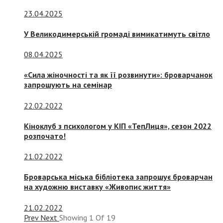
23.04.2025
У Великодимерській громаді вимикатимуть світло
08.04.2025
«Сила жіночності та як її розвинути»: броварчанок
запрошують на семінар
22.02.2022
Кіноклуб з психологом у КІП «ТепЛиця», сезон 2022
розпочато!
21.02.2022
Броварська міська бібліотека запрошує броварчан
на художню виставку «Живопис життя»
21.02.2022
Prev
Next
Showing
1
Of
19