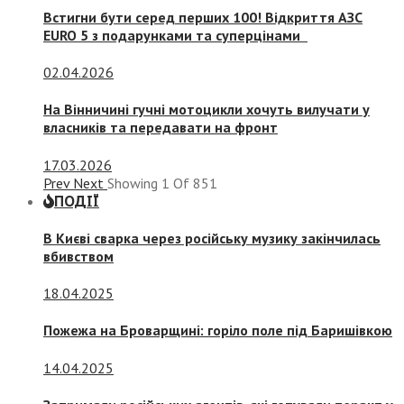
Встигни бути серед перших 100! Відкриття АЗС
EURO 5 з подарунками та суперцінами
02.04.2026
На Вінничині гучні мотоцикли хочуть вилучати у
власників та передавати на фронт
17.03.2026
Prev
Next
Showing
1
Of
851
ПОДІЇ
В Києві сварка через російську музику закінчилась
вбивством
18.04.2025
Пожежа на Броварщині: горіло поле під Баришівкою
14.04.2025