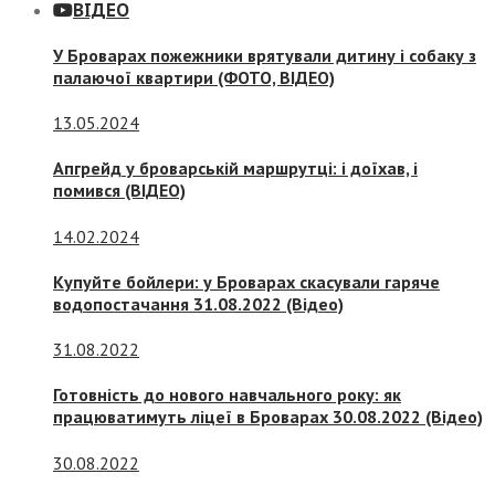
ВІДЕО
У Броварах пожежники врятували дитину і собаку з
палаючої квартири (ФОТО, ВІДЕО)
13.05.2024
Апгрейд у броварській маршрутці: і доїхав, і
помився (ВІДЕО)
14.02.2024
Купуйте бойлери: у Броварах скасували гаряче
водопостачання 31.08.2022 (Відео)
31.08.2022
Готовність до нового навчального року: як
працюватимуть ліцеї в Броварах 30.08.2022 (Відео)
30.08.2022