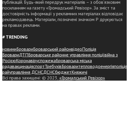
публікацій. Будь-який передрук матеріалів – з обов’язковим
посиланням на газету «Громадський Ревізор». За зміст та
достовірність інформації у рекламних матеріалах відповідає
рекламодавець. Матеріали, позначені значком Р друкуються
на правах реклами.
# TRENDING
новини
Бровари
Броварський район
відео
Поліція
Бровари
ДТП
Броварське районне управління поліції
війна з
Росією
Коронавірус
пожежа
Броварська міська
рада
вакцинація
спорт
Требухів
Броваритепловодоенергія
поліція
райуправління ДСНС
ДСНС
бюджет
Княжичі
Всі права захищені: © 2023,
«Громадський Ревізор»