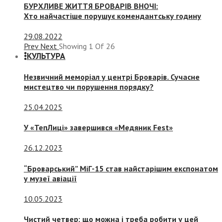
БУРХЛИВЕ ЖИТТЯ БРОВАРІВ ВНОЧІ:
Хто найчастіше порушує комендантську годину
29.08.2022
Prev
Next
Showing
1
Of
26
КУЛЬТУРА
Незвичний меморіал у центрі Броварів. Сучасне
мистецтво чи порушення порядку?
25.04.2025
У «ТепЛиці» завершився «Медяник Fest»
26.12.2023
“Броварський” МіГ-15 став найстарішим експонатом
у музеї авіації
10.05.2023
Чистий четвер: що можна і треба робити у цей