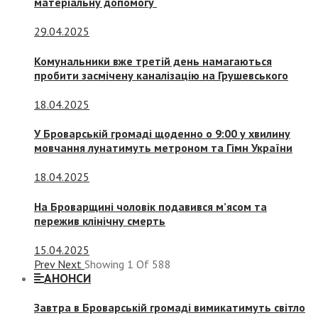
матеріальну допомогу
29.04.2025
Комунальники вже третій день намагаються
пробити засмічену каналізацію на Грушевського
18.04.2025
У Броварській громаді щоденно о 9:00 у хвилину
мовчання лунатимуть метроном та Гімн України
18.04.2025
На Броварщині чоловік подавився м’ясом та
пережив клінічну смерть
15.04.2025
Prev
Next
Showing
1
Of
588
АНОНСИ
Завтра в Броварській громаді вимикатимуть світло