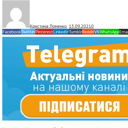
Кристина Ломенко
13.09.2021
0
—
Facebook
Twitter
Pinterest
LinkedIn
Tumblr
Reddit
VK
WhatsApp
Emai