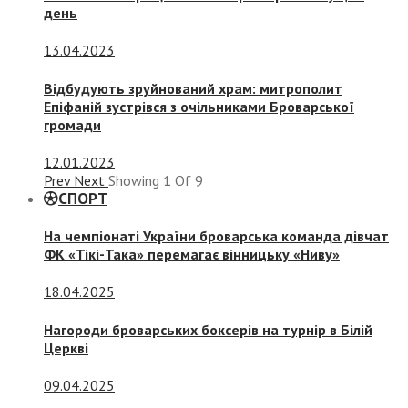
день
13.04.2023
Відбудують зруйнований храм: митрополит
Епіфаній зустрівся з очільниками Броварської
громади
12.01.2023
Prev
Next
Showing
1
Of
9
СПОРТ
На чемпіонаті України броварська команда дівчат
ФК «Тікі-Така» перемагає вінницьку «Ниву»
18.04.2025
Нагороди броварських боксерів на турнір в Білій
Церкві
09.04.2025