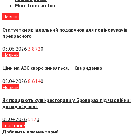
More from author
Новини
Статуетки як ідеальний подарунок для поціновувачів
прекрасного
03.06.2026
3 872
0
Новини
Ціни на АЗС скоро знизяться, –
Свириденко
08.04.2026
8 614
0
Новини
Як працюють суші-ресторани у Броварах під час війни:
досвід «Сушия»
08.04.2026
517
0
Load more
Добавить комментарий