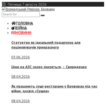
Skip
Пятница 7 августа 2026
to
content
ГОЛОВНА
ВІЙНА
НОВИНИ
Статуетки як ідеальний подарунок для
поціновувачів прекрасного
03.06.2026
Ціни на АЗС скоро знизяться, –
Свириденко
08.04.2026
Як працюють суші-ресторани у Броварах під час
війни: досвід «Сушия»
08.04.2026