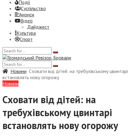
Події
Суспiльство
Анонси
Відео
Дайджест
Культура
Спорт
Новини
Сховати від дітей: на требухівському цвинтарі
встановлять нову огорожу
Новини
Сховати від дітей: на
требухівському цвинтарі
встановлять нову огорожу