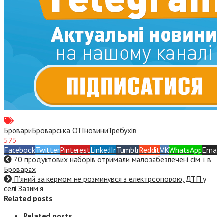
Бровари
Броварська ОТГ
новини
Требухів
575
Facebook
Twitter
Pinterest
LinkedIn
Tumblr
Reddit
VK
WhatsApp
Emai
70 продуктових наборів отримали малозабезпечені сім”ї в
Броварах
П’яний за кермом не розминувся з електроопорою, ДТП у
селі Зазим’я
Related posts
Related posts