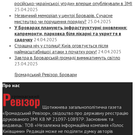
російсько-української угоди» вперше опублікували в ЗМІ
25.04.2025
Незвичний меморіал у центрі Броварів. Сучасне
мистецтво чи порушення порядку?
25.04.2025
У Броварах планують інфраструктурні оновлення:
капремонти, парковка біля лікарні та укриття в
садочку
24.04.2025
Страшна ніч у столиці! Київ оговтується після
наймасштабнішої атаки з початку року!
24.04.2025
Завтра в Броварській громаді вимикатимуть світло
23.04.2025
Громадський Ревізор. Бровари
Про нас
Щотижнева загальнополітична газета
«Громадський Ревізор», свідоцтво про державну реєстрацію
друкованого ЗМІ КВ № 21097-10897Р. Засновник та
видавець: ТОВ «Незалежна інформаційна компанія «Голос
Київщини» Редакція може не поділяти думку авторів