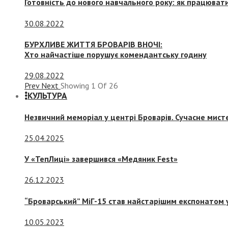
Готовність до нового навчального року: як працювати
30.08.2022
БУРХЛИВЕ ЖИТТЯ БРОВАРІВ ВНОЧІ:
Хто найчастіше порушує комендантську годину
29.08.2022
Prev
Next
Showing
1
Of
26
КУЛЬТУРА
Незвичний меморіал у центрі Броварів. Сучасне мис
25.04.2025
У «ТепЛиці» завершився «Медяник Fest»
26.12.2023
“Броварський” МіГ-15 став найстарішим експонатом у
10.05.2023