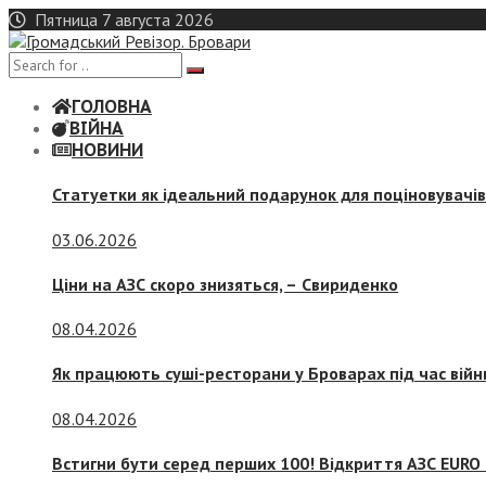
Skip
Пятница 7 августа 2026
to
content
ГОЛОВНА
ВІЙНА
НОВИНИ
Статуетки як ідеальний подарунок для поціновувачі
03.06.2026
Ціни на АЗС скоро знизяться, –
Свириденко
08.04.2026
Як працюють суші-ресторани у Броварах під час війн
08.04.2026
Встигни бути серед перших 100! Відкриття АЗС EURO