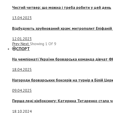
Чистий четвер: що можна і треба робити у цей день
13.04.2023
Відбудують зруйнований храм: митрополит Епіфаній 
12.01.2023
Prev
Next
Showing
1
Of
9
СПОРТ
На чемпіонаті України броварська команда дівчат ФК
18.04.2025
Нагороди броварських боксерів на турнір в Білій Церк
09.04.2025
Перша леді кікбоксингу: Катерина Титаренко стала ч
18.10.2024