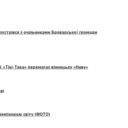
зустрівся з очільниками Броварської громади
 «Тікі-Така» перемагає вінницьку «Ниву»
ві
емпіонкою світу (ФОТО)