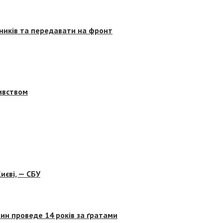
сників та передавати на фронт
бивством
иєві, — СБУ
ин проведе 14 років за ґратами