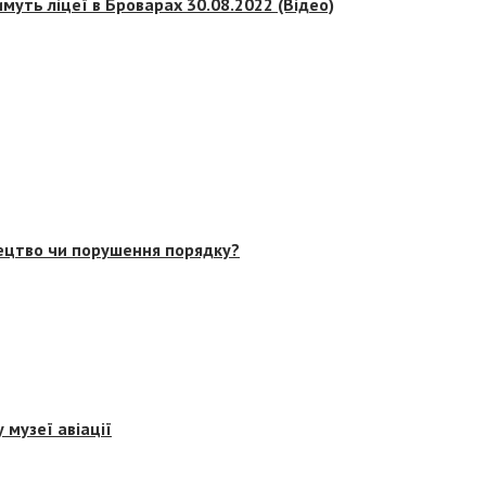
муть ліцеї в Броварах 30.08.2022 (Відео)
тецтво чи порушення порядку?
 музеї авіації