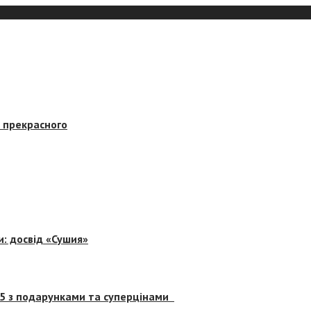
в прекрасного
и: досвід «Сушия»
 5 з подарунками та суперцінами