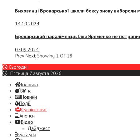
Вихованці Броварської школи боксу знову вибороли 
14.10.2024
Броварський паралімпієць Ілля Яременко не потрапив
07.09.2024
Prev
Next
Showing
1
Of
18
Сьогодні
Пятница 7 августа 2026
Головна
Війна
Новини
Події
Суспiльство
Анонси
Відео
Дайджест
Культура