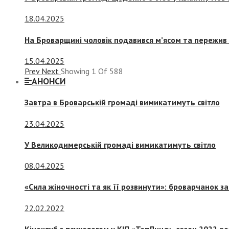
18.04.2025
На Броварщині чоловік подавився м’ясом та пережив 
15.04.2025
Prev
Next
Showing
1
Of
588
АНОНСИ
Завтра в Броварській громаді вимикатимуть світло
23.04.2025
У Великодимерській громаді вимикатимуть світло
08.04.2025
«Сила жіночності та як її розвинути»: броварчанок 
22.02.2022
Кіноклуб з психологом у КІП «ТепЛиця», сезон 2022 р