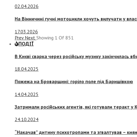
02.04.2026
На Вінничині гучні мотоцикли хочуть вилучати у вла
17.03.2026
Prev
Next
Showing
1
Of
851
ПОДІЇ
В Києві сварка через російську музику закінчилась в
18.04.2025
Пожежа на Броварщині: горіло поле під Баришівкою
14.04.2025
Затримали російських агентів, які готували теракт у К
24.10.2024
“Накачав” дитину психотропами та згвалтував – киян