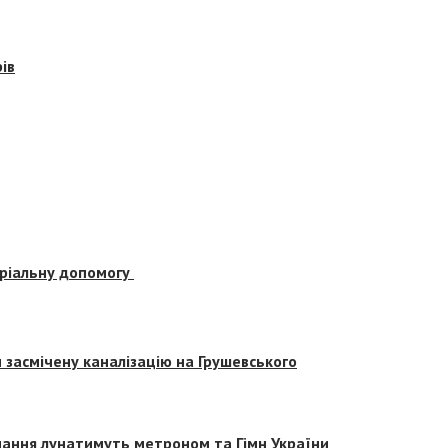
ів
еріальну допомогу
засмічену каналізацію на Грушевського
вчання лунатимуть метроном та Гімн України