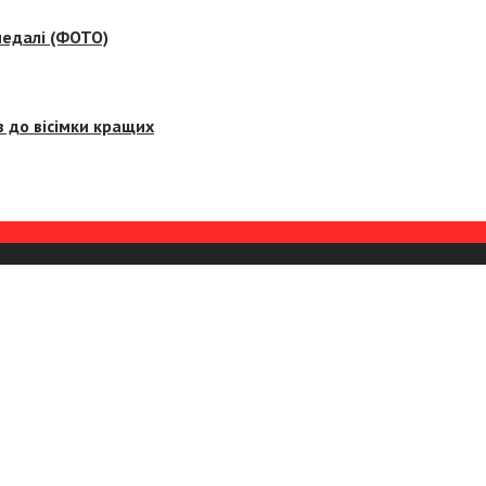
медалі (ФОТО)
 до вісімки кращих