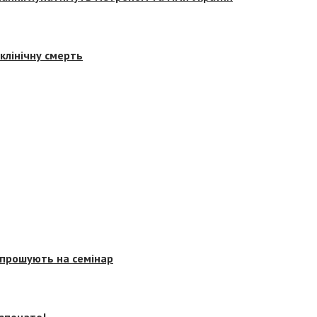
клінічну смерть
запрошують на семінар
озпочато!