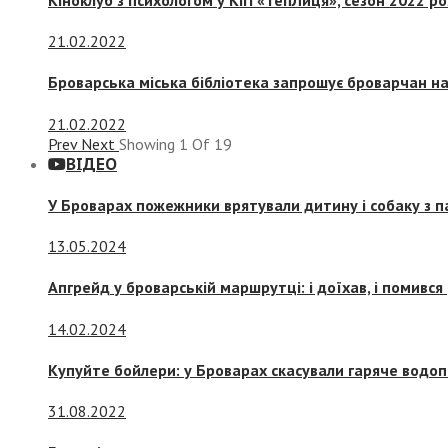
21.02.2022
Броварська міська бібліотека запрошує броварчан 
21.02.2022
Prev
Next
Showing
1
Of
19
ВІДЕО
У Броварах пожежники врятували дитину і собаку з 
13.05.2024
Апгрейд у броварській маршрутці: і доїхав, і помився
14.02.2024
Купуйте бойлери: у Броварах скасували гаряче водоп
31.08.2022