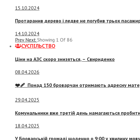
15.10.2024
Протаранив дерево і ледве не погубив трьох пасажир
14.10.2024
Prev
Next
Showing
1
Of
86
СУСПIЛЬСТВО
Ціни на АЗС скоро знизяться, –
Свириденко
08.04.2026
❤️‍🩹 Понад 150 броварчан отримають адресну мат
29.04.2025
Комунальники вже третій день намагаються пробити 
18.04.2025
У Броварській громаді щоденно о 9:00 у хвилину мо