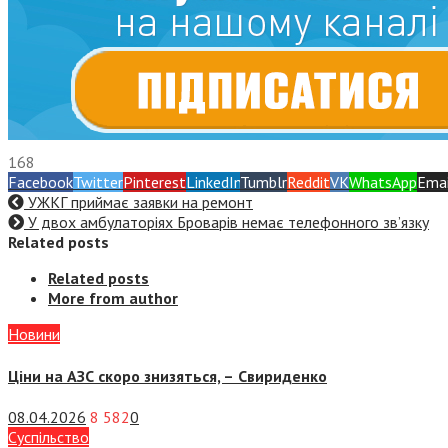
168
Facebook
Twitter
Pinterest
LinkedIn
Tumblr
Reddit
VK
WhatsApp
Emai
УЖКГ приймає заявки на ремонт
У двох амбулаторіях Броварів немає телефонного зв’язку
Related posts
Related posts
More from author
Новини
Ціни на АЗС скоро знизяться, –
Свириденко
08.04.2026
8 582
0
Суспiльство