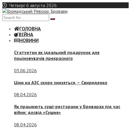
Skip
Четверг 6 августа 2026
to
content
ГОЛОВНА
ВІЙНА
НОВИНИ
Статуетки як ідеальний подарунок для
поціновувачів прекрасного
03.06.2026
Ціни на АЗС скоро знизяться, –
Свириденко
08.04.2026
Як працюють суші-ресторани у Броварах під час
війни: досвід «Сушия»
08.04.2026