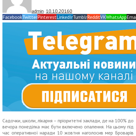
admin
10.10.2016
0
—
Facebook
Twitter
Pinterest
LinkedIn
Tumblr
Reddit
VK
WhatsApp
Emai
Садочки, школи, лікарня – пріоритетні заклади, де на 100% до
вечора понеділка має бути включено опалення. На цьому під
час оперативної наради 10 жовтня наголосив мер Броварів