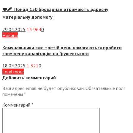
❤️‍🩹 Понад 150 броварчан отримають адресну
матеріальну допомогу
29.04.2025
13 964
0
Новини
Комунальники вже третій день намагаються пробити
засмічену каналізацію на Грушевського
18.04.2025
1 321
0
Load more
Добавить комментарий
Ваш адрес email не будет опубликован.
Обязательные поля
помечены
*
Комментарий
*