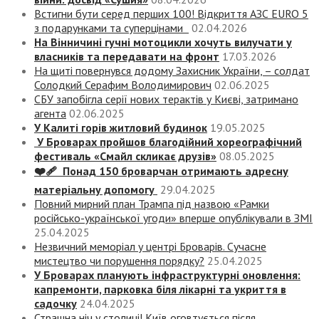
Встигни бути серед перших 100! Відкриття АЗС EURO 5
з подарунками та суперцінами
02.04.2026
На Вінничині гучні мотоцикли хочуть вилучати у
власників та передавати на фронт
17.03.2026
На щиті повернувся додому Захисник України, – солдат
Солодкий Серафим Володимирович
02.06.2025
СБУ запобігла серії нових терактів у Києві, затримано
агента
02.06.2025
У Калиті горів житловий будинок
19.05.2025
У Броварах пройшов благодійний хореографічний
фестиваль «Смайл скликає друзів»
08.05.2025
❤️‍🩹 Понад 150 броварчан отримають адресну
матеріальну допомогу
29.04.2025
Повний мирний план Трампа під назвою «‎Рамки
російсько-української угоди» вперше опублікували в ЗМІ
25.04.2025
Незвичний меморіал у центрі Броварів. Сучасне
мистецтво чи порушення порядку?
25.04.2025
У Броварах планують інфраструктурні оновлення:
капремонти, парковка біля лікарні та укриття в
садочку
24.04.2025
Страшна ніч у столиці! Київ оговтується після