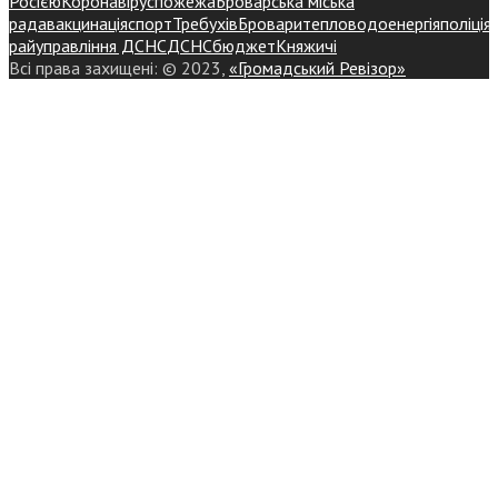
Росією
Коронавірус
пожежа
Броварська міська
рада
вакцинація
спорт
Требухів
Броваритепловодоенергія
поліція
райуправління ДСНС
ДСНС
бюджет
Княжичі
Всі права захищені: © 2023,
«Громадський Ревізор»