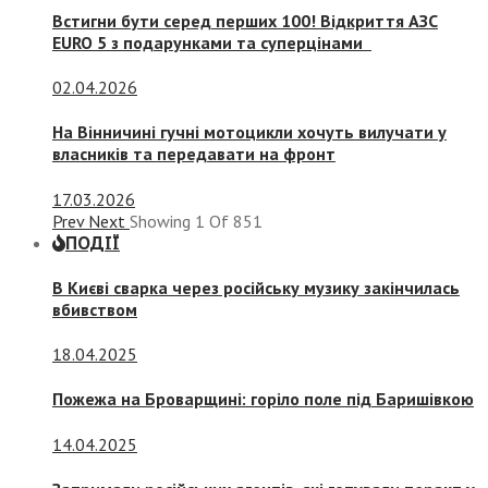
Встигни бути серед перших 100! Відкриття АЗС
EURO 5 з подарунками та суперцінами
02.04.2026
На Вінничині гучні мотоцикли хочуть вилучати у
власників та передавати на фронт
17.03.2026
Prev
Next
Showing
1
Of
851
ПОДІЇ
В Києві сварка через російську музику закінчилась
вбивством
18.04.2025
Пожежа на Броварщині: горіло поле під Баришівкою
14.04.2025