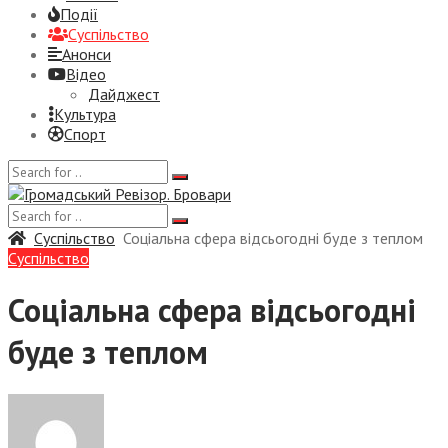
Події
Суспiльство
Анонси
Відео
Дайджест
Культура
Спорт
Суспiльство
Соціальна сфера відсьогодні буде з теплом
Суспiльство
Соціальна сфера відсьогодні
буде з теплом