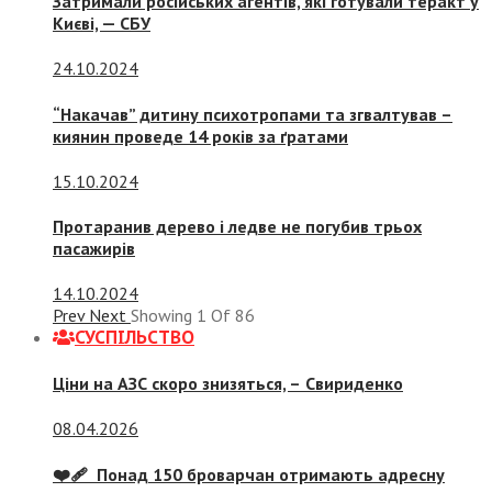
Затримали російських агентів, які готували теракт у
Києві, — СБУ
24.10.2024
“Накачав” дитину психотропами та згвалтував –
киянин проведе 14 років за ґратами
15.10.2024
Протаранив дерево і ледве не погубив трьох
пасажирів
14.10.2024
Prev
Next
Showing
1
Of
86
СУСПIЛЬСТВО
Ціни на АЗС скоро знизяться, –
Свириденко
08.04.2026
❤️‍🩹 Понад 150 броварчан отримають адресну