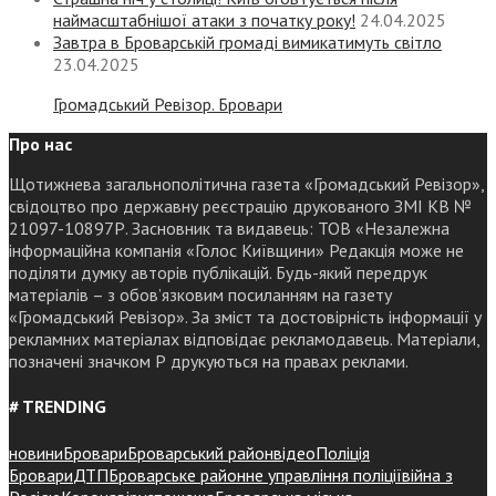
наймасштабнішої атаки з початку року!
24.04.2025
Завтра в Броварській громаді вимикатимуть світло
23.04.2025
Громадський Ревізор. Бровари
Про нас
Щотижнева загальнополітична газета «Громадський Ревізор»,
свідоцтво про державну реєстрацію друкованого ЗМІ КВ №
21097-10897Р. Засновник та видавець: ТОВ «Незалежна
інформаційна компанія «Голос Київщини» Редакція може не
поділяти думку авторів публікацій. Будь-який передрук
матеріалів – з обов’язковим посиланням на газету
«Громадський Ревізор». За зміст та достовірність інформації у
рекламних матеріалах відповідає рекламодавець. Матеріали,
позначені значком Р друкуються на правах реклами.
# TRENDING
новини
Бровари
Броварський район
відео
Поліція
Бровари
ДТП
Броварське районне управління поліції
війна з