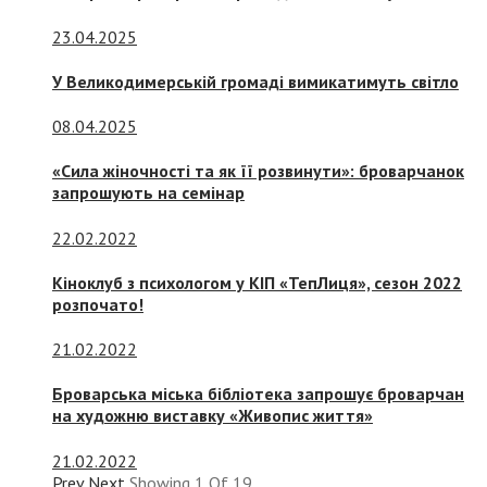
23.04.2025
У Великодимерській громаді вимикатимуть світло
08.04.2025
«Сила жіночності та як її розвинути»: броварчанок
запрошують на семінар
22.02.2022
Кіноклуб з психологом у КІП «ТепЛиця», сезон 2022
розпочато!
21.02.2022
Броварська міська бібліотека запрошує броварчан
на художню виставку «Живопис життя»
21.02.2022
Prev
Next
Showing
1
Of
19