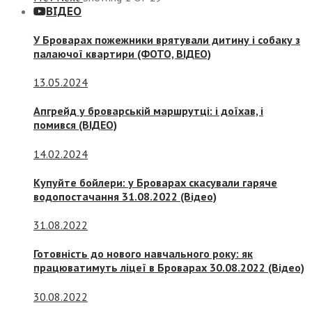
ВІДЕО
У Броварах пожежники врятували дитину і собаку з
палаючої квартири (ФОТО, ВІДЕО)
13.05.2024
Апгрейд у броварській маршрутці: і доїхав, і
помився (ВІДЕО)
14.02.2024
Купуйте бойлери: у Броварах скасували гаряче
водопостачання 31.08.2022 (Відео)
31.08.2022
Готовність до нового навчального року: як
працюватимуть ліцеї в Броварах 30.08.2022 (Відео)
30.08.2022