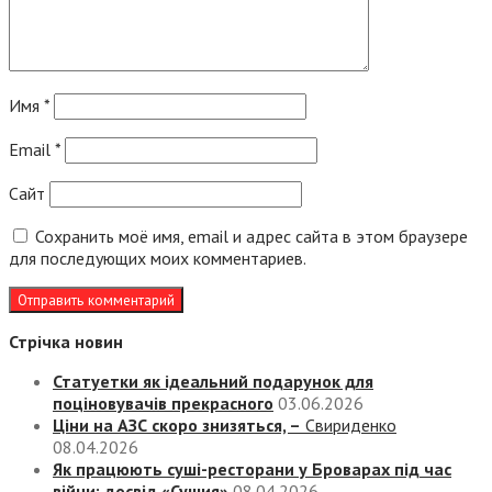
Имя
*
Email
*
Сайт
Сохранить моё имя, email и адрес сайта в этом браузере
для последующих моих комментариев.
Стрічка новин
Статуетки як ідеальний подарунок для
поціновувачів прекрасного
03.06.2026
Ціни на АЗС скоро знизяться, –
Свириденко
08.04.2026
Як працюють суші-ресторани у Броварах під час
війни: досвід «Сушия»
08.04.2026