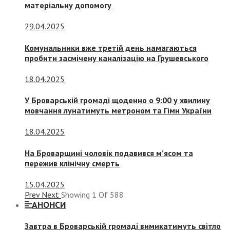
матеріальну допомогу
29.04.2025
Комунальники вже третій день намагаються
пробити засмічену каналізацію на Грушевського
18.04.2025
У Броварській громаді щоденно о 9:00 у хвилину
мовчання лунатимуть метроном та Гімн України
18.04.2025
На Броварщині чоловік подавився м’ясом та
пережив клінічну смерть
15.04.2025
Prev
Next
Showing
1
Of
588
АНОНСИ
Завтра в Броварській громаді вимикатимуть світло