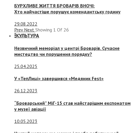
БУРХЛИВЕ ЖИТТЯ БРОВАРІВ ВНОЧІ:
Хто найчастіше порушує комендантську годину
29.08.2022
Prev
Next
Showing
1
Of
26
КУЛЬТУРА
Незвичний меморіал у центрі Броварів. Сучасне
мистецтво чи порушення порядку?
25.04.2025
У «ТепЛиці» завершився «Медяник Fest»
26.12.2023
“Броварський” МіГ-15 став найстарішим експонатом
у музеї авіації
10.05.2023