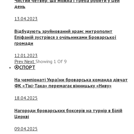
Чистий четвер: що можна і треба робити у цей
день
13.04.2023
Відбудують зруйнований храм: митрополит
Епіфаній зустрівся з очільниками Броварської
громади
12.01.2023
Prev
Next
Showing
1
Of
9
СПОРТ
На чемпіонаті України броварська команда дівчат
ФК «Тікі-Така» перемагає вінницьку «Ниву»
18.04.2025
Нагороди броварських боксерів на турнір в Білій
Церкві
09.04.2025