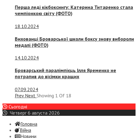
Перша леді кікбоксингу: Катерина Титаренко стала
чемпіонкою світу (ФОТО)
18.10.2024
Вихованці Броварської школи боксу знову вибороли
медалі (ФОТО)
14.10.2024
Броварський паралімпієць Ілля Яременко не
потрапив до вісімки кращих
07.09.2024
Prev
Next
Showing
1
Of
18
Сьогодні
Четверг 6 августа 2026
Головна
Війна
Новини