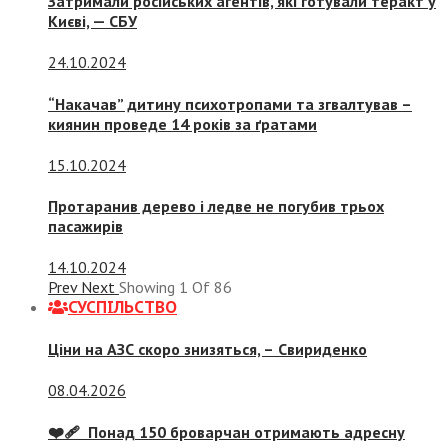
Затримали російських агентів, які готували теракт у
Києві, — СБУ
24.10.2024
“Накачав” дитину психотропами та згвалтував –
киянин проведе 14 років за ґратами
15.10.2024
Протаранив дерево і ледве не погубив трьох
пасажирів
14.10.2024
Prev
Next
Showing
1
Of
86
СУСПIЛЬСТВО
Ціни на АЗС скоро знизяться, –
Свириденко
08.04.2026
❤️‍🩹 Понад 150 броварчан отримають адресну