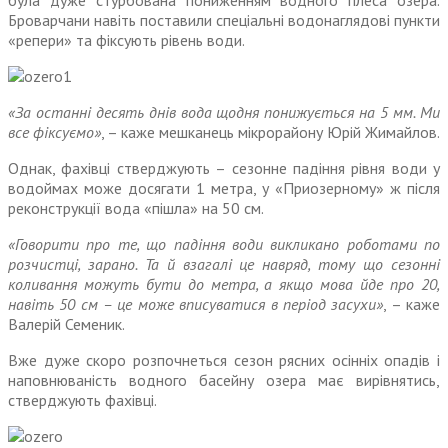
була дуже стурбована пониженням водного плеса озера.
Броварчани навіть поставили спеціальні водонаглядові пункти
«репери» та фіксують рівень води.
«За останні десять днів вода щодня понижується на 5 мм. Ми
все фіксуємо»
, – каже мешканець мікрорайону Юрій Жимайлов.
Однак, фахівці стверджують – сезонне падіння рівня води у
водоймах може досягати 1 метра, у «Приозерному» ж після
реконструкції вода «пішла» на 50 см.
«Говорити про те, що падіння води викликано роботами по
розчистці, зарано. Та й взагалі це навряд, тому що сезонні
коливання можуть бути до метра, а якщо мова йде про 20,
навіть 50 см – це може вписуватися в період засухи»
, – каже
Валерій Семеник.
Вже дуже скоро розпочнеться сезон рясних осінніх опадів і
наповнюваність водного басейну озера має вирівнятись,
стверджують фахівці.