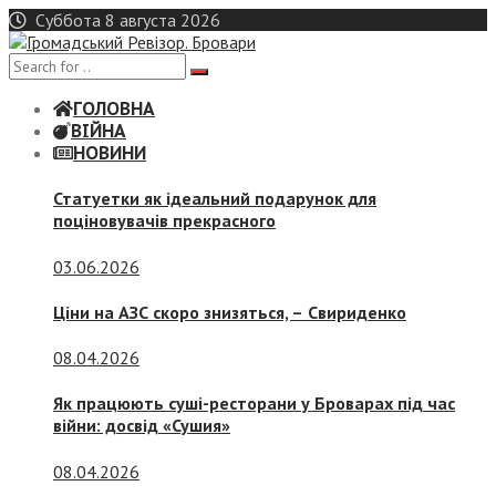
Skip
Суббота 8 августа 2026
to
content
ГОЛОВНА
ВІЙНА
НОВИНИ
Статуетки як ідеальний подарунок для
поціновувачів прекрасного
03.06.2026
Ціни на АЗС скоро знизяться, –
Свириденко
08.04.2026
Як працюють суші-ресторани у Броварах під час
війни: досвід «Сушия»
08.04.2026