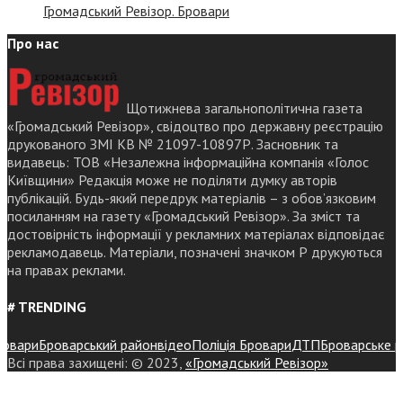
Громадський Ревізор. Бровари
Про нас
Щотижнева загальнополітична газета
«Громадський Ревізор», свідоцтво про державну реєстрацію
друкованого ЗМІ КВ № 21097-10897Р. Засновник та
видавець: ТОВ «Незалежна інформаційна компанія «Голос
Київщини» Редакція може не поділяти думку авторів
публікацій. Будь-який передрук матеріалів – з обов’язковим
посиланням на газету «Громадський Ревізор». За зміст та
достовірність інформації у рекламних матеріалах відповідає
рекламодавець. Матеріали, позначені значком Р друкуються
на правах реклами.
# TRENDING
вари
Броварський район
відео
Поліція Бровари
ДТП
Броварське райо
Всі права захищені: © 2023,
«Громадський Ревізор»