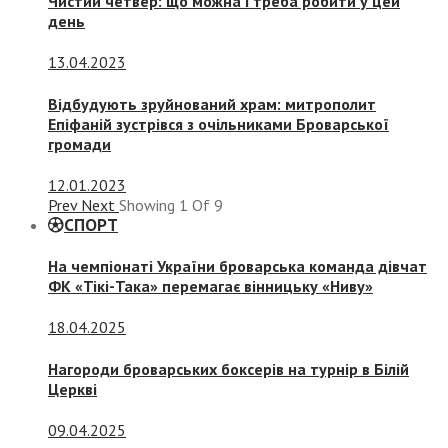
Чистий четвер: що можна і треба робити у цей
день
13.04.2023
Відбудують зруйнований храм: митрополит
Епіфаній зустрівся з очільниками Броварської
громади
12.01.2023
Prev
Next
Showing
1
Of
9
СПОРТ
На чемпіонаті України броварська команда дівчат
ФК «Тікі-Така» перемагає вінницьку «Ниву»
18.04.2025
Нагороди броварських боксерів на турнір в Білій
Церкві
09.04.2025