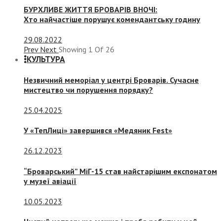
БУРХЛИВЕ ЖИТТЯ БРОВАРІВ ВНОЧІ:
Хто найчастіше порушує комендантську годину
29.08.2022
Prev
Next
Showing
1
Of
26
КУЛЬТУРА
Незвичний меморіал у центрі Броварів. Сучасне
мистецтво чи порушення порядку?
25.04.2025
У «ТепЛиці» завершився «Медяник Fest»
26.12.2023
“Броварський” МіГ-15 став найстарішим експонатом
у музеї авіації
10.05.2023