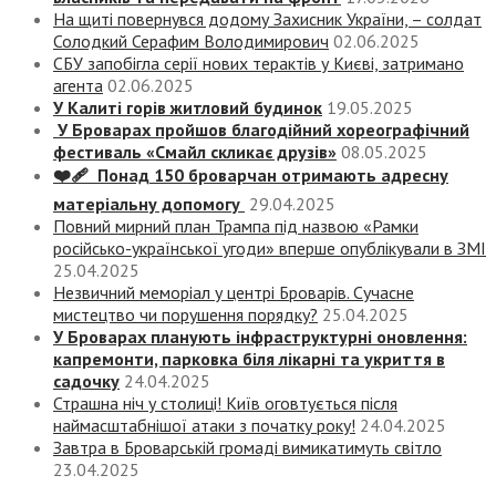
На щиті повернувся додому Захисник України, – солдат
Солодкий Серафим Володимирович
02.06.2025
СБУ запобігла серії нових терактів у Києві, затримано
агента
02.06.2025
У Калиті горів житловий будинок
19.05.2025
У Броварах пройшов благодійний хореографічний
фестиваль «Смайл скликає друзів»
08.05.2025
❤️‍🩹 Понад 150 броварчан отримають адресну
матеріальну допомогу
29.04.2025
Повний мирний план Трампа під назвою «‎Рамки
російсько-української угоди» вперше опублікували в ЗМІ
25.04.2025
Незвичний меморіал у центрі Броварів. Сучасне
мистецтво чи порушення порядку?
25.04.2025
У Броварах планують інфраструктурні оновлення:
капремонти, парковка біля лікарні та укриття в
садочку
24.04.2025
Страшна ніч у столиці! Київ оговтується після
наймасштабнішої атаки з початку року!
24.04.2025
Завтра в Броварській громаді вимикатимуть світло
23.04.2025