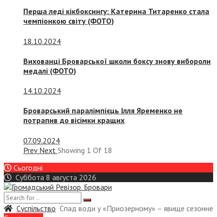
Перша леді кікбоксингу: Катерина Титаренко стала
чемпіонкою світу (ФОТО)
18.10.2024
Вихованці Броварської школи боксу знову вибороли
медалі (ФОТО)
14.10.2024
Броварський паралімпієць Ілля Яременко не
потрапив до вісімки кращих
07.09.2024
Prev
Next
Showing
1
Of
18
Сьогодні
Суббота 8 августа 2026
Суспiльство
Спад води у «Приозерному» – явище сезонне