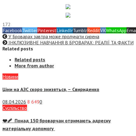
172
Facebook
Twitter
Pinterest
LinkedIn
Tumblr
Reddit
VK
WhatsApp
Emai
У Броварах завтра може пролунати сирена
ІНКЛЮЗИВНЕ НАВЧАННЯ В БРОВАРАХ: РЕАЛІЇ ТА ФАКТИ
Related posts
Related posts
More from author
Новини
Ціни на АЗС скоро знизяться, –
Свириденко
08.04.2026
8 649
0
Суспiльство
❤️‍🩹 Понад 150 броварчан отримають адресну
матеріальну допомогу