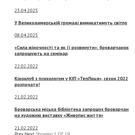
23.04.2025
У Великодимерській громаді вимикатимуть світло
08.04.2025
«Сила жіночності та як її розвинути»: броварчанок
запрошують на семінар
22.02.2022
Кіноклуб з психологом у КІП «ТепЛиця», сезон 2022
розпочато!
21.02.2022
Броварська міська бібліотека запрошує броварчан
на художню виставку «Живопис життя»
21.02.2022
Prev
Next
Showing
1
Of
19