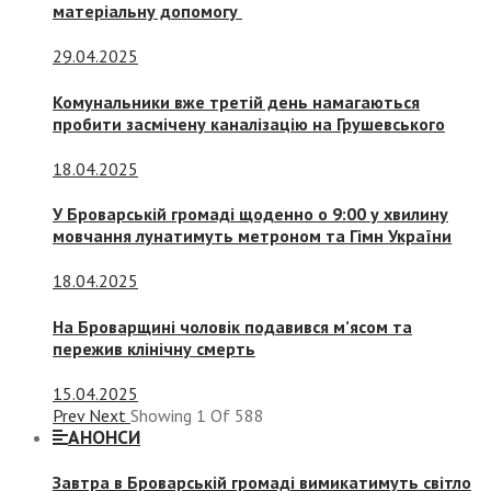
матеріальну допомогу
29.04.2025
Комунальники вже третій день намагаються
пробити засмічену каналізацію на Грушевського
18.04.2025
У Броварській громаді щоденно о 9:00 у хвилину
мовчання лунатимуть метроном та Гімн України
18.04.2025
На Броварщині чоловік подавився м’ясом та
пережив клінічну смерть
15.04.2025
Prev
Next
Showing
1
Of
588
АНОНСИ
Завтра в Броварській громаді вимикатимуть світло