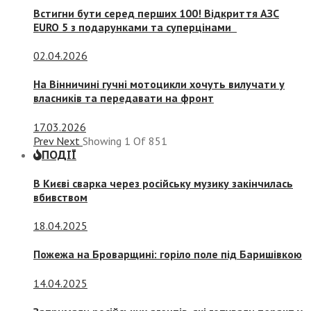
Встигни бути серед перших 100! Відкриття АЗС
EURO 5 з подарунками та суперцінами
02.04.2026
На Вінничині гучні мотоцикли хочуть вилучати у
власників та передавати на фронт
17.03.2026
Prev
Next
Showing
1
Of
851
ПОДІЇ
В Києві сварка через російську музику закінчилась
вбивством
18.04.2025
Пожежа на Броварщині: горіло поле під Баришівкою
14.04.2025