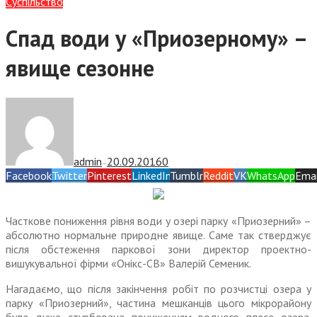
Суспiльство
Спад води у «Приозерному» –
явище сезонне
admin
20.09.2016
0
—
Facebook
Twitter
Pinterest
LinkedIn
Tumblr
Reddit
VK
WhatsApp
Emai
Часткове пониження рівня води у озері парку «Приозерний» –
абсолютно нормальне природне явище. Саме так стверджує
після обстеження паркової зони директор проектно-
вишукувальної фірми «Онікс-СВ» Валерій Семеник.
Нагадаємо, що після закінчення робіт по розчистці озера у
парку «Приозерний», частина мешканців цього мікрорайону