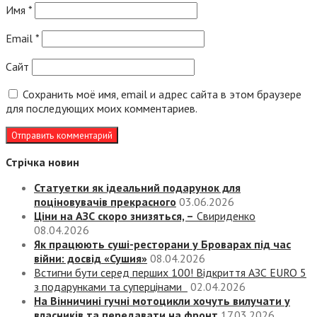
Имя
*
Email
*
Сайт
Сохранить моё имя, email и адрес сайта в этом браузере
для последующих моих комментариев.
Стрічка новин
Статуетки як ідеальний подарунок для
поціновувачів прекрасного
03.06.2026
Ціни на АЗС скоро знизяться, –
Свириденко
08.04.2026
Як працюють суші-ресторани у Броварах під час
війни: досвід «Сушия»
08.04.2026
Встигни бути серед перших 100! Відкриття АЗС EURO 5
з подарунками та суперцінами
02.04.2026
На Вінничині гучні мотоцикли хочуть вилучати у
власників та передавати на фронт
17.03.2026