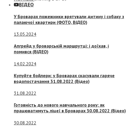
ВІДЕО
У Броварах пожежники врятували дитину і собаку з
палаючої квартири (ФОТО, ВІДЕО)
13.05.2024
Апгрейд у броварській маршрутці: і доїхав, і
помився (ВІДЕО)
14.02.2024
Купуйте бойлери: у Броварах скасували гаряче
водопостачання 31.08.2022 (Відео)
31.08.2022
Готовність до нового навчального року: як
працюватимуть ліцеї в Броварах 30.08.2022 (Відео)
30.08.2022