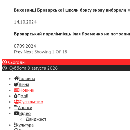
Вихованці Броварської школи боксу знову вибороли 
14.10.2024
Броварський паралімпієць Ілля Яременко не потрапив
07.09.2024
Prev
Next
Showing
1
Of
18
Сьогодні
Суббота 8 августа 2026
Головна
Війна
Новини
Події
Суспiльство
Анонси
Відео
Дайджест
Культура