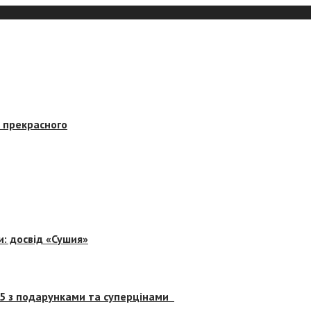
в прекрасного
и: досвід «Сушия»
 5 з подарунками та суперцінами