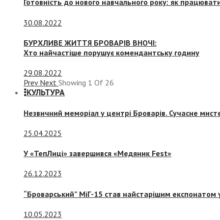
Готовність до нового навчального року: як працювати
30.08.2022
БУРХЛИВЕ ЖИТТЯ БРОВАРІВ ВНОЧІ:
Хто найчастіше порушує комендантську годину
29.08.2022
Prev
Next
Showing
1
Of
26
КУЛЬТУРА
Незвичний меморіал у центрі Броварів. Сучасне мис
25.04.2025
У «ТепЛиці» завершився «Медяник Fest»
26.12.2023
“Броварський” МіГ-15 став найстарішим експонатом у
10.05.2023