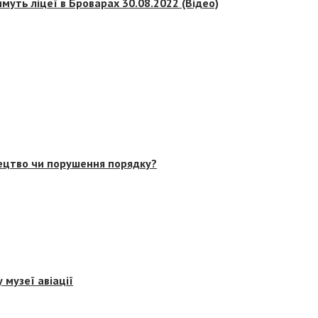
муть ліцеї в Броварах 30.08.2022 (Відео)
тецтво чи порушення порядку?
 музеї авіації