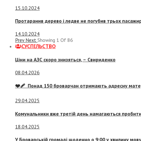
15.10.2024
Протаранив дерево і ледве не погубив трьох пасажир
14.10.2024
Prev
Next
Showing
1
Of
86
СУСПIЛЬСТВО
Ціни на АЗС скоро знизяться, –
Свириденко
08.04.2026
❤️‍🩹 Понад 150 броварчан отримають адресну мат
29.04.2025
Комунальники вже третій день намагаються пробити 
18.04.2025
У Броварській громаді щоденно о 9:00 у хвилину мо