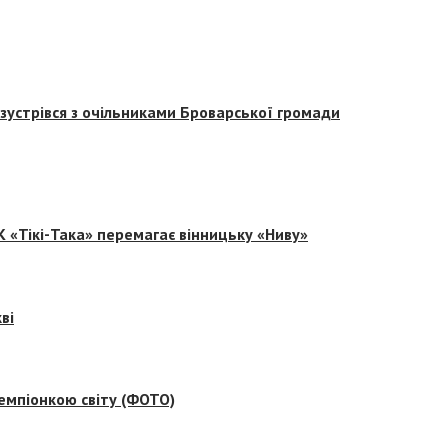
зустрівся з очільниками Броварської громади
 «Тікі-Така» перемагає вінницьку «Ниву»
ві
емпіонкою світу (ФОТО)