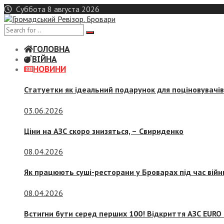
Skip
Суббота 8 августа 2026
to
content
ГОЛОВНА
ВІЙНА
НОВИНИ
Статуетки як ідеальний подарунок для поціновувачі
03.06.2026
Ціни на АЗС скоро знизяться, –
Свириденко
08.04.2026
Як працюють суші-ресторани у Броварах під час війн
08.04.2026
Встигни бути серед перших 100! Відкриття АЗС EURO