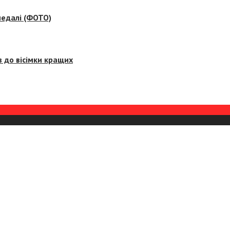
медалі (ФОТО)
 до вісімки кращих