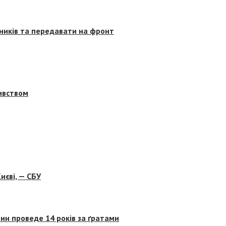
сників та передавати на фронт
бивством
иєві, — СБУ
ин проведе 14 років за ґратами