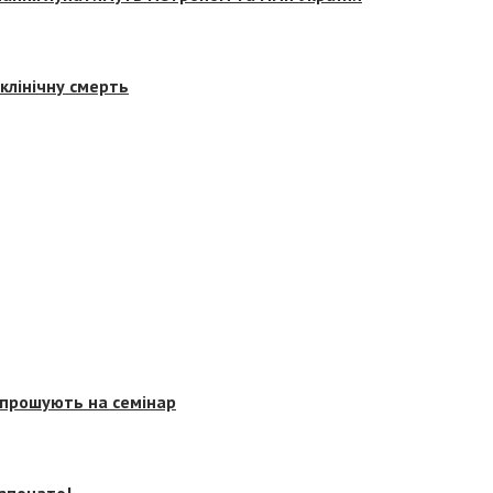
клінічну смерть
запрошують на семінар
озпочато!