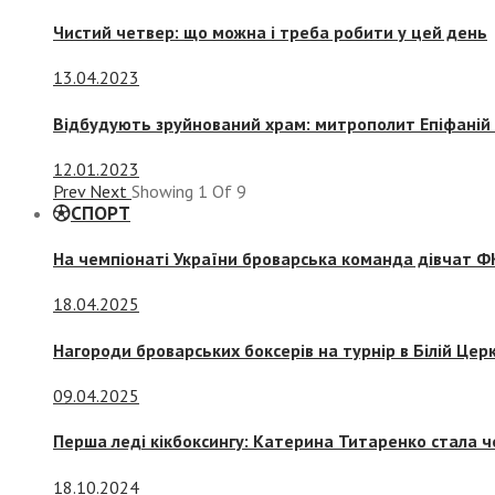
Чистий четвер: що можна і треба робити у цей день
13.04.2023
Відбудують зруйнований храм: митрополит Епіфаній 
12.01.2023
Prev
Next
Showing
1
Of
9
СПОРТ
На чемпіонаті України броварська команда дівчат ФК
18.04.2025
Нагороди броварських боксерів на турнір в Білій Церк
09.04.2025
Перша леді кікбоксингу: Катерина Титаренко стала ч
18.10.2024