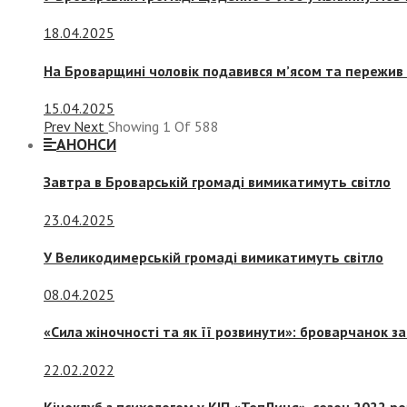
18.04.2025
На Броварщині чоловік подавився м’ясом та пережив 
15.04.2025
Prev
Next
Showing
1
Of
588
АНОНСИ
Завтра в Броварській громаді вимикатимуть світло
23.04.2025
У Великодимерській громаді вимикатимуть світло
08.04.2025
«Сила жіночності та як її розвинути»: броварчанок 
22.02.2022
Кіноклуб з психологом у КІП «ТепЛиця», сезон 2022 р