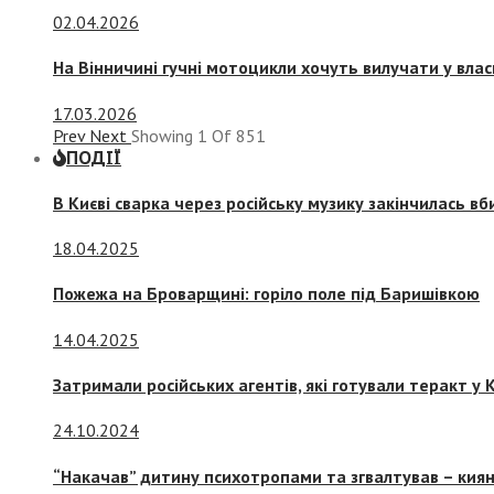
02.04.2026
На Вінничині гучні мотоцикли хочуть вилучати у вла
17.03.2026
Prev
Next
Showing
1
Of
851
ПОДІЇ
В Києві сварка через російську музику закінчилась в
18.04.2025
Пожежа на Броварщині: горіло поле під Баришівкою
14.04.2025
Затримали російських агентів, які готували теракт у К
24.10.2024
“Накачав” дитину психотропами та згвалтував – киян