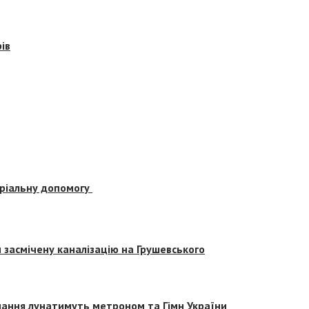
ів
еріальну допомогу
засмічену каналізацію на Грушевського
вчання лунатимуть метроном та Гімн України