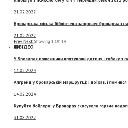
21.02.2022
Броварська міська бібліотека запрошує броварчан 
21.02.2022
Prev
Next
Showing
1
Of
19
ВІДЕО
У Броварах пожежники врятували дитину і собаку з 
13.05.2024
Апгрейд у броварській маршрутці: і доїхав, і помився
14.02.2024
Купуйте бойлери: у Броварах скасували гаряче водоп
31.08.2022