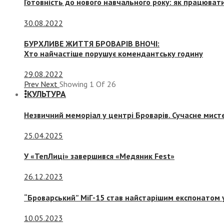
Готовність до нового навчального року: як працювати
30.08.2022
БУРХЛИВЕ ЖИТТЯ БРОВАРІВ ВНОЧІ:
Хто найчастіше порушує комендантську годину
29.08.2022
Prev
Next
Showing
1
Of
26
КУЛЬТУРА
Незвичний меморіал у центрі Броварів. Сучасне мис
25.04.2025
У «ТепЛиці» завершився «Медяник Fest»
26.12.2023
“Броварський” МіГ-15 став найстарішим експонатом у
10.05.2023