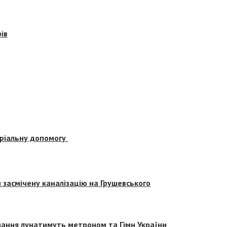
ів
еріальну допомогу
засмічену каналізацію на Грушевського
вчання лунатимуть метроном та Гімн України