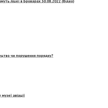
муть ліцеї в Броварах 30.08.2022 (Відео)
тецтво чи порушення порядку?
 музеї авіації