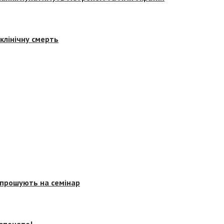
клінічну смерть
запрошують на семінар
озпочато!