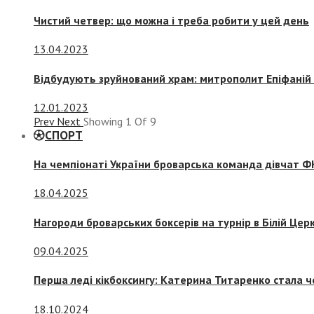
Чистий четвер: що можна і треба робити у цей день
13.04.2023
Відбудують зруйнований храм: митрополит Епіфаній 
12.01.2023
Prev
Next
Showing
1
Of
9
СПОРТ
На чемпіонаті України броварська команда дівчат ФК
18.04.2025
Нагороди броварських боксерів на турнір в Білій Церк
09.04.2025
Перша леді кікбоксингу: Катерина Титаренко стала ч
18.10.2024