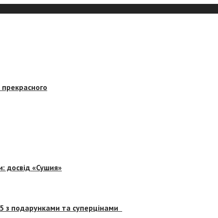
в прекрасного
и: досвід «Сушия»
 5 з подарунками та суперцінами