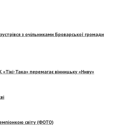
зустрівся з очільниками Броварської громади
 «Тікі-Така» перемагає вінницьку «Ниву»
ві
емпіонкою світу (ФОТО)