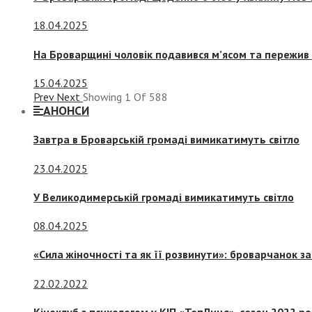
18.04.2025
На Броварщині чоловік подавився м’ясом та пережив 
15.04.2025
Prev
Next
Showing
1
Of
588
АНОНСИ
Завтра в Броварській громаді вимикатимуть світло
23.04.2025
У Великодимерській громаді вимикатимуть світло
08.04.2025
«Сила жіночності та як її розвинути»: броварчанок 
22.02.2022
Кіноклуб з психологом у КІП «ТепЛиця», сезон 2022 р