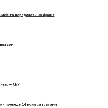
сників та передавати на фронт
бивством
иєві, — СБУ
ин проведе 14 років за ґратами