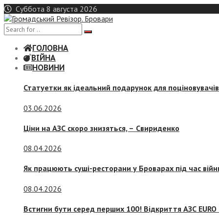
Skip
Суббота 8 августа 2026
to
content
ГОЛОВНА
ВІЙНА
НОВИНИ
Статуетки як ідеальний подарунок для поціновувачі
03.06.2026
Ціни на АЗС скоро знизяться, –
Свириденко
08.04.2026
Як працюють суші-ресторани у Броварах під час війн
08.04.2026
Встигни бути серед перших 100! Відкриття АЗС EURO