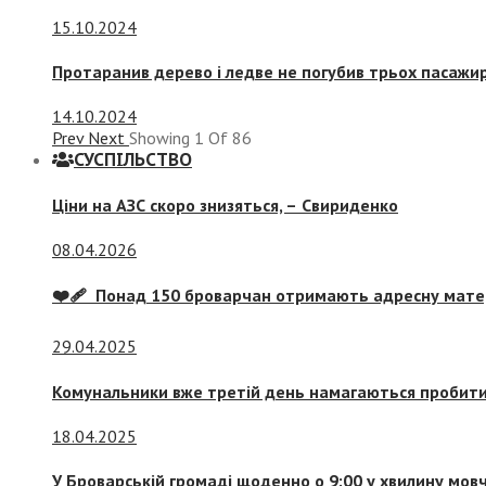
15.10.2024
Протаранив дерево і ледве не погубив трьох пасажир
14.10.2024
Prev
Next
Showing
1
Of
86
СУСПIЛЬСТВО
Ціни на АЗС скоро знизяться, –
Свириденко
08.04.2026
❤️‍🩹 Понад 150 броварчан отримають адресну мат
29.04.2025
Комунальники вже третій день намагаються пробити 
18.04.2025
У Броварській громаді щоденно о 9:00 у хвилину мо