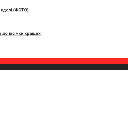
медалі (ФОТО)
 до вісімки кращих