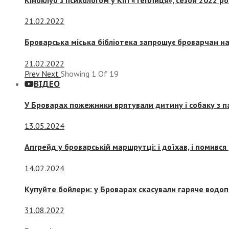
21.02.2022
Броварська міська бібліотека запрошує броварчан 
21.02.2022
Prev
Next
Showing
1
Of
19
ВІДЕО
У Броварах пожежники врятували дитину і собаку з 
13.05.2024
Апгрейд у броварській маршрутці: і доїхав, і помився
14.02.2024
Купуйте бойлери: у Броварах скасували гаряче водоп
31.08.2022