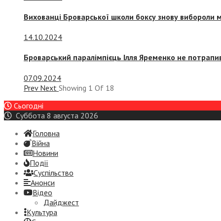
Вихованці Броварської школи боксу знову вибороли 
14.10.2024
Броварський паралімпієць Ілля Яременко не потрапив
07.09.2024
Prev
Next
Showing
1
Of
18
Сьогодні
Суббота 8 августа 2026
Головна
Війна
Новини
Події
Суспiльство
Анонси
Відео
Дайджест
Культура