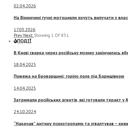
02.04.2026
На Вінничині гучні мотоцикли хочуть вилучати у вла
17.03.2026
Prev
Next
Showing
1
Of
851
ПОДІЇ
В Києві сварка через російську музику закінчилась в
18.04.2025
Пожежа на Броварщині: горіло поле під Баришівкою
14.04.2025
Затримали російських агентів, які готували теракт у К
24.10.2024
“Накачав” дитину психотропами та згвалтував – киян