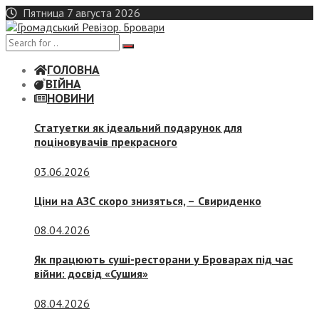
Skip
Пятница 7 августа 2026
to
content
ГОЛОВНА
ВІЙНА
НОВИНИ
Статуетки як ідеальний подарунок для
поціновувачів прекрасного
03.06.2026
Ціни на АЗС скоро знизяться, –
Свириденко
08.04.2026
Як працюють суші-ресторани у Броварах під час
війни: досвід «Сушия»
08.04.2026