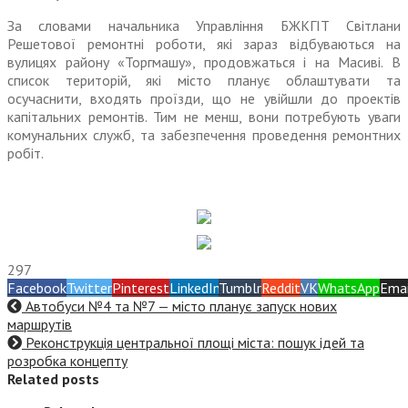
За словами начальника Управління БЖКГІТ Світлани
Решетової ремонтні роботи, які зараз відбуваються на
вулицях району «Торгмашу», продовжаться і на Масиві. В
список територій, які місто планує облаштувати та
осучаснити, входять проїзди, що не увійшли до проектів
капітальних ремонтів. Тим не менш, вони потребують уваги
комунальних служб, та забезпечення проведення ремонтних
робіт.
297
Facebook
Twitter
Pinterest
LinkedIn
Tumblr
Reddit
VK
WhatsApp
Emai
Автобуси №4 та №7 — місто планує запуск нових
маршрутів
Реконструкція центральної площі міста: пошук ідей та
розробка концепту
Related posts