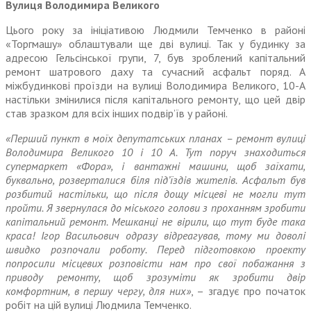
Вулиця Володимира Великого
Цього року за ініціативою Людмили Темченко в районі
«Торгмашу» облаштували ще дві вулиці. Так у будинку за
адресою Гельсінської групи, 7, був зроблений капітальний
ремонт шатрового даху та сучасний асфальт поряд. А
міжбудинкові проїзди на вулиці Володимира Великого, 10-А
настільки змінилися після капітального ремонту, що цей двір
став зразком для всіх інших подвір’їв у районі.
«Перший пункт в моїх депутатських планах – ремонт вулиці
Володимира Великого 10 і 10 А. Тут поруч знаходиться
супермаркет «Фора», і вантажні машини, щоб заїхати,
буквально, розверталися біля під’їздів жителів. Асфальт був
розбитий настільки, що після дощу місцеві не могли тут
пройти. Я звернулася до міського голови з проханням зробити
капітальний ремонт. Мешканці не вірили, що тут буде така
краса! Ігор Васильович одразу відреагував, тому ми доволі
швидко розпочали роботу. Перед підготовкою проекту
попросили місцевих розповісти нам про свої побажання з
приводу ремонту, щоб зрозуміти як зробити двір
комфортним, в першу чергу, для них»
, – згадує про початок
робіт на цій вулиці Людмила Темченко.