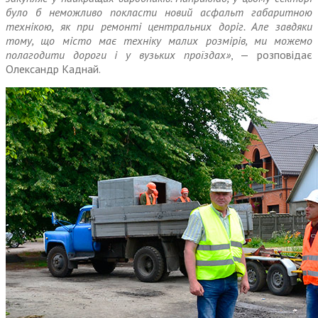
було б неможливо покласти новий асфальт габаритною
технікою, як при ремонті центральних доріг. Але завдяки
тому, що місто має техніку малих розмірів, ми можемо
полагодити дороги і у вузьких проїздах»
, — розповідає
Олександр Каднай.