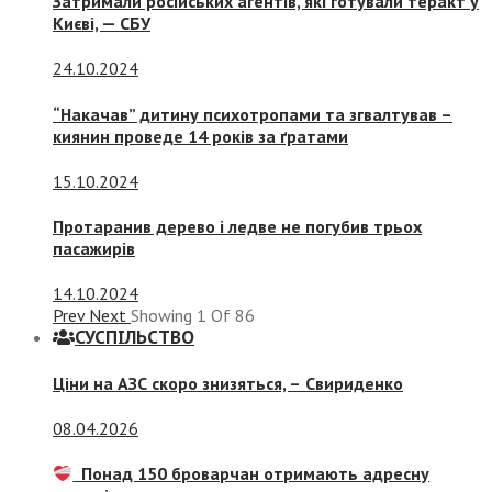
Затримали російських агентів, які готували теракт у
Києві, — СБУ
24.10.2024
“Накачав” дитину психотропами та згвалтував –
киянин проведе 14 років за ґратами
15.10.2024
Протаранив дерево і ледве не погубив трьох
пасажирів
14.10.2024
Prev
Next
Showing
1
Of
86
СУСПIЛЬСТВО
Ціни на АЗС скоро знизяться, –
Свириденко
08.04.2026
Понад 150 броварчан отримають адресну