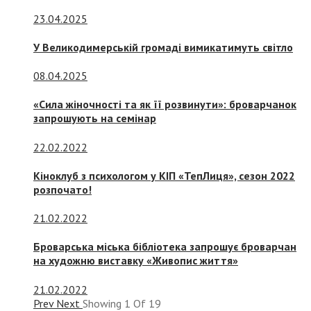
23.04.2025
У Великодимерській громаді вимикатимуть світло
08.04.2025
«Сила жіночності та як її розвинути»: броварчанок
запрошують на семінар
22.02.2022
Кіноклуб з психологом у КІП «ТепЛиця», сезон 2022
розпочато!
21.02.2022
Броварська міська бібліотека запрошує броварчан
на художню виставку «Живопис життя»
21.02.2022
Prev
Next
Showing
1
Of
19