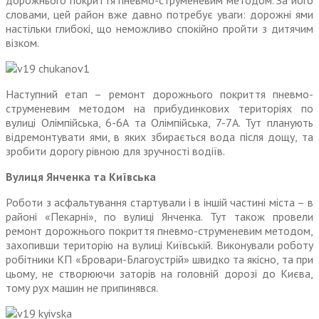
дорожнього покриття пневмо-струменевим методом. За його
словами, цей район вже давно потребує уваги: дорожні ями
настільки глибокі, що неможливо спокійно пройти з дитячим
візком.
Наступний етап – ремонт дорожнього покриття пневмо-
струменевим методом на прибудинкових територіях по
вулиці Олімпійська, 6-6А та Олімпійська, 7-7А. Тут планують
відремонтувати ями, в яких збирається вода після дощу, та
зробити дорогу рівною для зручності водіїв.
Вулиця Янченка та Київська
Роботи з асфальтування стартували і в іншій частині міста – в
районі «Пекарні», по вулиці Янченка. Тут також провели
ремонт дорожнього покриття пневмо-струменевим методом,
захопивши територію на вулиці Київській. Виконували роботу
робітники КП «Бровари-Благоустрій» швидко та якісно, та при
цьому, не створюючи заторів на головній дорозі до Києва,
тому рух машин не припинявся.