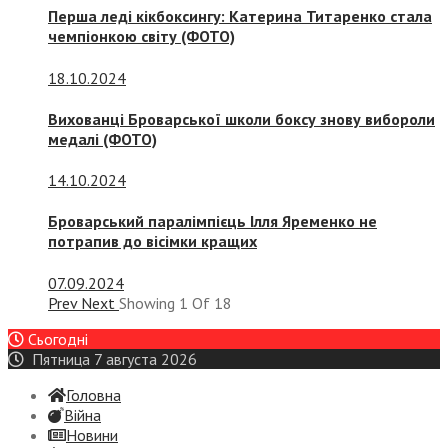
Перша леді кікбоксингу: Катерина Титаренко стала
чемпіонкою світу (ФОТО)
18.10.2024
Вихованці Броварської школи боксу знову вибороли
медалі (ФОТО)
14.10.2024
Броварський паралімпієць Ілля Яременко не
потрапив до вісімки кращих
07.09.2024
Prev
Next
Showing
1
Of
18
Сьогодні
Пятница 7 августа 2026
Головна
Війна
Новини