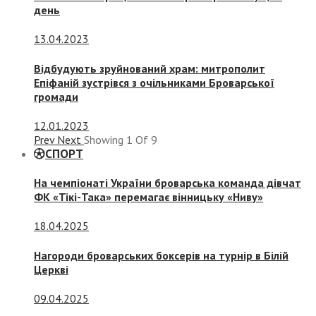
день
13.04.2023
Відбудують зруйнований храм: митрополит
Епіфаній зустрівся з очільниками Броварської
громади
12.01.2023
Prev
Next
Showing
1
Of
9
СПОРТ
На чемпіонаті України броварська команда дівчат
ФК «Тікі-Така» перемагає вінницьку «Ниву»
18.04.2025
Нагороди броварських боксерів на турнір в Білій
Церкві
09.04.2025