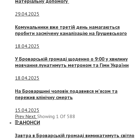
матеріальну допомогу
29.04.2025
Комунальники вже третій день намагаються
пробити засмічену каналізацію на Грушевського
18.04.2025
У Броварській громаді щоденно о 9:00 у хвилину
мовчання лунатимуть метроном та Гімн України
18.04.2025
На Броварщині чоловік подавився м’ясом та
пережив клінічну смерть
15.04.2025
Prev
Next
Showing
1
Of
588
АНОНСИ
Завтра в Броварській громаді вимикатимуть світло