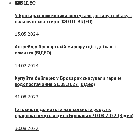
ВІДЕО
У Броварах пожежники врятували дитину і собаку з
палаючої квартири (ФОТО, ВІДЕО)
13.05.2024
Апгрейд у броварській маршрутці: і доїхав, і
помився (ВІДЕО)
14.02.2024
Купуйте бойлери: у Броварах скасували гаряче
водопостачання 31.08.2022 (Відео)
31.08.2022
Готовність до нового навчального року: як
працюватимуть ліцеї в Броварах 30.08.2022 (Відео)
30.08.2022