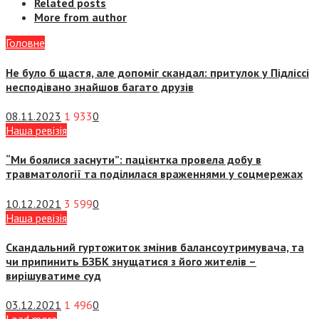
Related posts
More from author
Головне
Не було б щастя, але допоміг скандал: притулок у Підліссі
несподівано знайшов багато друзів
08.11.2023
1 933
0
Наша ревізія
“Ми боялися заснути”: пацієнтка провела добу в
травматології та поділилася враженнями у соцмережах
10.12.2021
3 599
0
Наша ревізія
Скандальний гуртожиток змінив балансоутримувача, та
чи припинить БЗБК знущатися з його жителів –
вирішуватиме суд
03.12.2021
1 496
0