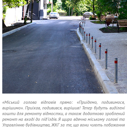
«Міський голова відповів прямо: «Приїдемо, подивимося,
вирішимо». Приїхав, подивився, вирішив! Тепер будуть виділені
кошти для ремонту відмостки, а також додатково зроблений
ремонт на вході до під’їздів. Я щиро вдячна міському голові та
Управлінню будівництва, ЖКГ за те, що вони чують побажання