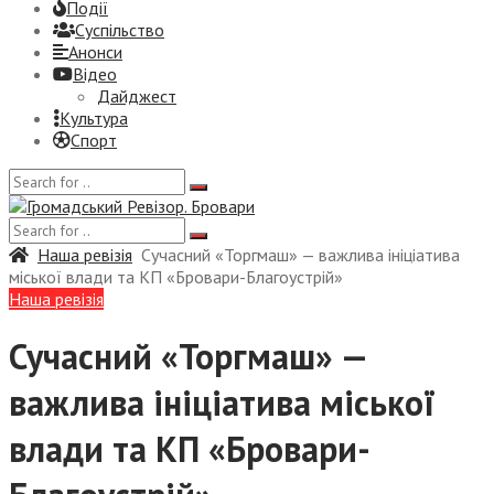
Події
Суспiльство
Анонси
Відео
Дайджест
Культура
Спорт
Наша ревізія
Сучасний «Торгмаш» — важлива ініціатива
міської влади та КП «Бровари-Благоустрій»
Наша ревізія
Сучасний «Торгмаш» —
важлива ініціатива міської
влади та КП «Бровари-