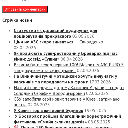
Стрічка новин
Статуетки як ідеальний подарунок для
поціновувачів прекрасного
03.06.2026
Ціни на АЗС скоро знизяться, –
Свириденко
08.04.2026
Як працюють суші-ресторани у Броварах під час
війни: досвід «Сушия»
08.04.2026
Встигни бути серед перших 100! Відкриття АЗС EURO 5
з подарунками та суперцінами
02.04.2026
На Вінничині гучні мотоцикли хочуть вилучати у
власників та передавати на фронт
17.03.2026
На щиті повернувся додому Захисник України, – солдат
Солодкий Серафим Володимирович
02.06.2025
СБУ запобігла серії нових терактів у Києві, затримано
агента
02.06.2025
У Калиті горів житловий будинок
19.05.2025
У Броварах пройшов благодійний хореографічний
фестиваль «Смайл скликає друзів»
08.05.2025
Понад 150 броварчан отримають адресну