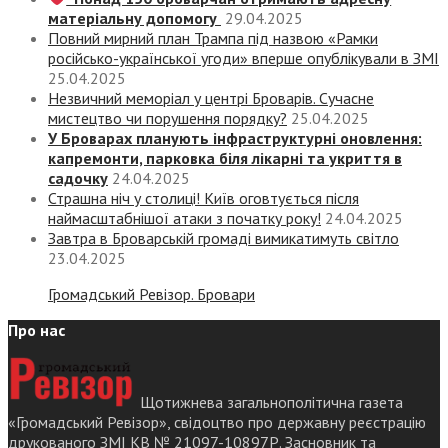
матеріальну допомогу
29.04.2025
Повний мирний план Трампа під назвою «‎Рамки
російсько-української угоди» вперше опублікували в ЗМІ
25.04.2025
Незвичний меморіал у центрі Броварів. Сучасне
мистецтво чи порушення порядку?
25.04.2025
У Броварах планують інфраструктурні оновлення:
капремонти, парковка біля лікарні та укриття в
садочку
24.04.2025
Страшна ніч у столиці! Київ оговтується після
наймасштабнішої атаки з початку року!
24.04.2025
Завтра в Броварській громаді вимикатимуть світло
23.04.2025
Громадський Ревізор. Бровари
Про нас
Щотижнева загальнополітична газета
«Громадський Ревізор», свідоцтво про державну реєстрацію
друкованого ЗМІ КВ № 21097-10897Р. Засновник та