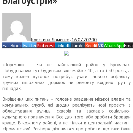
Благоустрій»
Кристина Ломенко
16.07.2020
0
—
Facebook
Twitter
Pinterest
LinkedIn
Tumblr
Reddit
VK
WhatsApp
Emai
«Торгмаш» – чи не найстарший район у Броварах.
Побудованим тут будинкам вже майже 40, а то і 50 років, а
тому кожен куточок потребує уваги: нового асфальту,
зручних пішохідних доріжок чи ремонту вхідних груп у
під’їздах.
Вирішення цих питань – головне завдання міської влади та
комунальних служб, які щодня реалізують нові проекти з
облаштування вулиць, скверів та закладів соціально-
культурного призначення. Все для того, аби зробити Бровари
краще. В кожному районі, а не тільки в центральній частині,
«Громадський Ревізор» дізнавався про роботи, що вже були