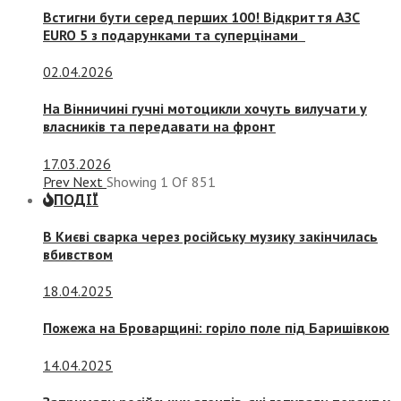
Встигни бути серед перших 100! Відкриття АЗС
EURO 5 з подарунками та суперцінами
02.04.2026
На Вінничині гучні мотоцикли хочуть вилучати у
власників та передавати на фронт
17.03.2026
Prev
Next
Showing
1
Of
851
ПОДІЇ
В Києві сварка через російську музику закінчилась
вбивством
18.04.2025
Пожежа на Броварщині: горіло поле під Баришівкою
14.04.2025