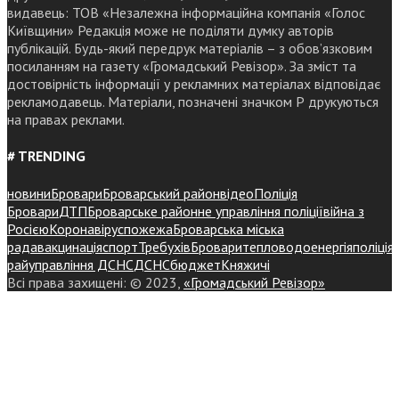
видавець: ТОВ «Незалежна інформаційна компанія «Голос
Київщини» Редакція може не поділяти думку авторів
публікацій. Будь-який передрук матеріалів – з обов’язковим
посиланням на газету «Громадський Ревізор». За зміст та
достовірність інформації у рекламних матеріалах відповідає
рекламодавець. Матеріали, позначені значком Р друкуються
на правах реклами.
# TRENDING
новини
Бровари
Броварський район
відео
Поліція
Бровари
ДТП
Броварське районне управління поліції
війна з
Росією
Коронавірус
пожежа
Броварська міська
рада
вакцинація
спорт
Требухів
Броваритепловодоенергія
поліція
райуправління ДСНС
ДСНС
бюджет
Княжичі
Всі права захищені: © 2023,
«Громадський Ревізор»