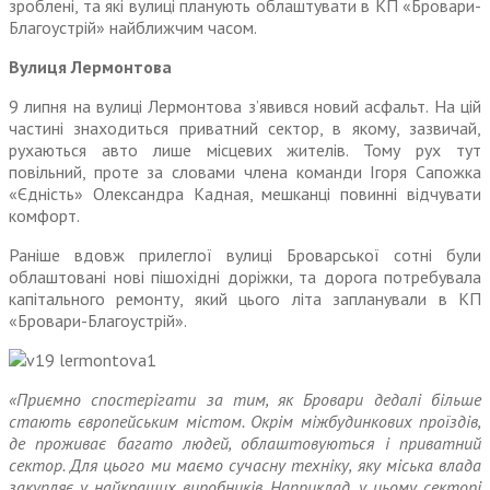
зроблені, та які вулиці планують облаштувати в КП «Бровари-
Благоустрій» найближчим часом.
Вулиця Лермонтова
9 липня на вулиці Лермонтова з’явився новий асфальт. На цій
частині знаходиться приватний сектор, в якому, зазвичай,
рухаються авто лише місцевих жителів. Тому рух тут
повільний, проте за словами члена команди Ігоря Сапожка
«Єдність» Олександра Кадная, мешканці повинні відчувати
комфорт.
Раніше вдовж прилеглої вулиці Броварської сотні були
облаштовані нові пішохідні доріжки, та дорога потребувала
капітального ремонту, який цього літа запланували в КП
«Бровари-Благоустрій».
«Приємно спостерігати за тим, як Бровари дедалі більше
стають європейським містом. Окрім міжбудинкових проїздів,
де проживає багато людей, облаштовуються і приватний
сектор. Для цього ми маємо сучасну техніку, яку міська влада
закупляє у найкращих виробників. Наприклад, у цьому секторі