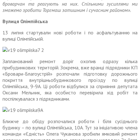
броварчан та реагують на них. Спільними зусиллями ми
зможемо зробити Торгмаш затишним і сучасним районом».
Вулиця Олімпійська
13 липня стартували нові роботи і по асфальтуванню на
вулиці Олімпійській.
Запланований ремонт доріг охопив одразу кілька
прибудинкових територій. Зокрема, вже вранці підрядники КП
«Бровари-Благоустрій» розпочали підготовку дорожнього
покриття внутрішньобудинкового проїзду по вулиці
Олімпійська, 9-9А. Ці роботи відбулися за сприяння депутата
Оксани Мельник, яка особисто перевірила хід робіт та
поспілкувалася з підрядниками.
Ближче до обіду розпочалися роботи і біля сусіднього
будинку – по вулиці Олімпійська, 10А. Тут за ініціативою члена
команди «Єдність» Олега Чуканова зробили ямковий ремонт