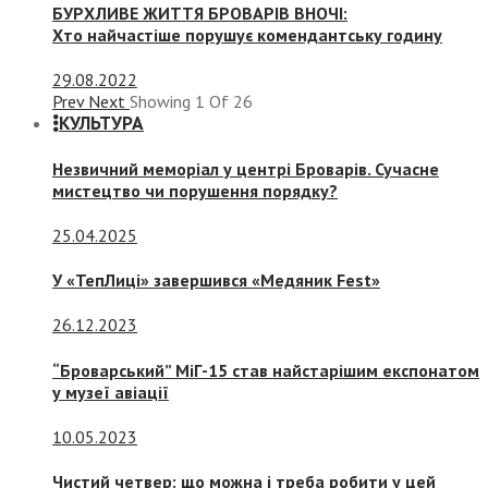
БУРХЛИВЕ ЖИТТЯ БРОВАРІВ ВНОЧІ:
Хто найчастіше порушує комендантську годину
29.08.2022
Prev
Next
Showing
1
Of
26
КУЛЬТУРА
Незвичний меморіал у центрі Броварів. Сучасне
мистецтво чи порушення порядку?
25.04.2025
У «ТепЛиці» завершився «Медяник Fest»
26.12.2023
“Броварський” МіГ-15 став найстарішим експонатом
у музеї авіації
10.05.2023
Чистий четвер: що можна і треба робити у цей