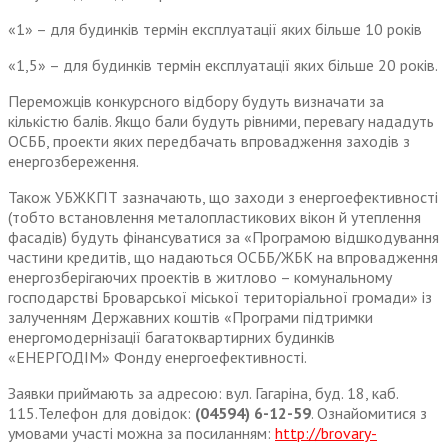
«1» – для будинків термін експлуатації яких більше 10 років
«1,5» – для будинків термін експлуатації яких більше 20 років.
Переможців конкурсного відбору будуть визначати за
кількістю балів. Якщо бали будуть рівними, перевагу нададуть
ОСББ, проекти яких передбачать впровадження заходів з
енергозбереження.
Також УБЖКГІТ зазначають, що заходи з енергоефективності
(тобто встановлення металопластикових вікон й утеплення
фасадів) будуть фінансуватися за «Програмою відшкодування
частини кредитів, що надаються ОСББ/ЖБК на впровадження
енергозберігаючих проектів в житлово – комунальному
господарстві Броварської міської територіальної громади» із
залученням Державних коштів «Програми підтримки
енергомодернізації багатоквартирних будинків
«ЕНЕРГОДІМ» Фонду енергоефективності.
Заявки приймають за адресою: вул. Гагаріна, буд. 18, каб.
115.Телефон для довідок:
(04594) 6-12-59
. Ознайомитися з
умовами участі можна за посиланням:
http://brovary-