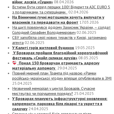
війни: досвід «Сушия»
08.04.2026
Встигни бути серед перших 100! Відкриття АЗС EURO 5
з подарунками та суперцінами
02.04.2026
На Вінничині гучні мотоцикли хочуть вилучати у
власників та передавати на фронт
17.03.2026
На щиті повернувся додому Захисник України, – солдат
Солодкий Серафим Володимирович
02.06.2025
СБУ запобігла серії нових терактів у Києві, затримано
агента
02.06.2025
У Калиті горів житловий будинок
19.05.2025
У Броварах пройшов благодійний хореографічний
фестиваль «Смайл скликає друзів»
08.05.2025
Понад 150 броварчан отримають адресну
матеріальну допомогу
29.04.2025
Повний мирний план Трампа під назвою «‎Рамки
російсько-української угоди» вперше опублікували в ЗМІ
25.04.2025
Незвичний меморіал у центрі Броварів. Сучасне
мистецтво чи порушення порядку?
25.04.2025
У Броварах планують інфраструктурні оновлення:
капремонти, парковка біля лікарні та укриття в
садочку
24.04.2025
Страшна ніч у столиці! Київ оговтується після