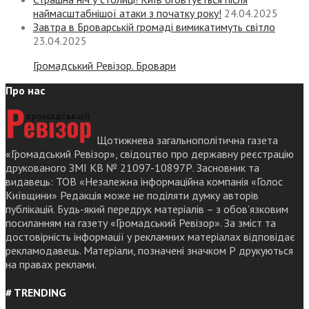
наймасштабнішої атаки з початку року!
24.04.2025
Завтра в Броварській громаді вимикатимуть світло
23.04.2025
Громадський Ревізор. Бровари
Про нас
Щотижнева загальнополітична газета
«Громадський Ревізор», свідоцтво про державну реєстрацію
друкованого ЗМІ КВ № 21097-10897Р. Засновник та
видавець: ТОВ «Незалежна інформаційна компанія «Голос
Київщини» Редакція може не поділяти думку авторів
публікацій. Будь-який передрук матеріалів – з обов’язковим
посиланням на газету «Громадський Ревізор». За зміст та
достовірність інформації у рекламних матеріалах відповідає
рекламодавець. Матеріали, позначені значком Р друкуються
на правах реклами.
# TRENDING