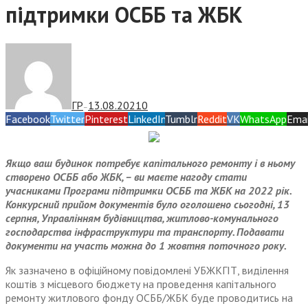
підтримки ОСББ та ЖБК
ГР
13.08.2021
0
—
Facebook
Twitter
Pinterest
LinkedIn
Tumblr
Reddit
VK
WhatsApp
Emai
Якщо ваш будинок потребує капітального ремонту і в ньому
створено ОСББ або ЖБК, – ви маєте нагоду стати
учасниками Програми підтримки ОСББ та ЖБК на 2022 рік.
Конкурсний прийом документів було оголошено сьогодні, 13
серпня, Управлінням будівництва, житлово-комунального
господарства інфраструктури та транспорту. Подавати
документи на участь можна до 1 жовтня поточного року.
Як зазначено в офіційному повідомлені УБЖКГІТ, виділення
коштів з місцевого бюджету на проведення капітального
ремонту житлового фонду ОСББ/ЖБК буде проводитись на