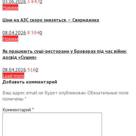
03.06.2026
3 847
0
Новини
Ціни на АЗС скоро знизяться, –
Свириденко
08.04.2026
8 594
0
Новини
Як працюють суші-ресторани у Броварах під час війни:
досвід «Сушия»
08.04.2026
516
0
Load more
Добавить комментарий
Ваш адрес email не будет опубликован.
Обязательные поля
помечены
*
Комментарий
*