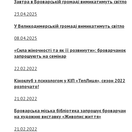
Завтра в Броварській громаді вимикатимуть світло
23.04.2025
У Великодимерській громаді вимикатимуть світло
08.04.2025
«Сила жіночності та як її розвинути»: броварчанок
запрошують на семінар
22.02.2022
Кіноклуб з психологом у КІП «ТепЛиця», сезон 2022
розпочато!
21.02.2022
Броварська міська бібліотека запрошує броварчан
на художню виставку «Живопис життя»
21.02.2022