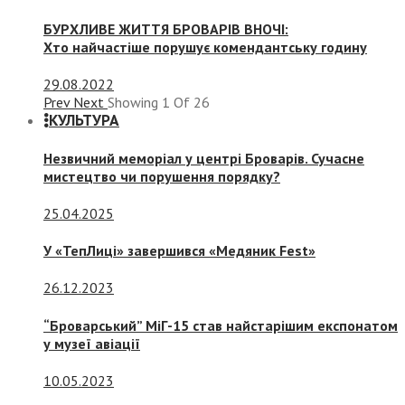
БУРХЛИВЕ ЖИТТЯ БРОВАРІВ ВНОЧІ:
Хто найчастіше порушує комендантську годину
29.08.2022
Prev
Next
Showing
1
Of
26
КУЛЬТУРА
Незвичний меморіал у центрі Броварів. Сучасне
мистецтво чи порушення порядку?
25.04.2025
У «ТепЛиці» завершився «Медяник Fest»
26.12.2023
“Броварський” МіГ-15 став найстарішим експонатом
у музеї авіації
10.05.2023