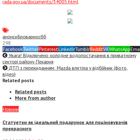
rada.gov.ua/documents/34005.html
анонси
Бровари
осбб
298
Facebook
Twitter
Pinterest
LinkedIn
Tumblr
Reddit
VK
WhatsApp
Emai
Увага! Відключено холодне водопостачання в приватному
секторі району Пекарня
ДТП з перекиданням: Mazda влетіла у відбійник (фото,
відео)
Related posts
Related posts
More from author
Новини
Статуетки як ідеальний подарунок для поціновувачів
прекрасного