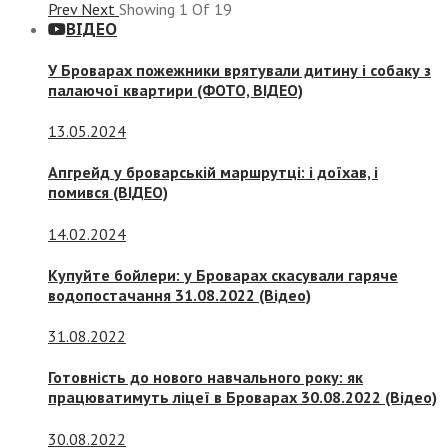
Prev
Next
Showing
1
Of
19
ВІДЕО
У Броварах пожежники врятували дитину і собаку з
палаючої квартири (ФОТО, ВІДЕО)
13.05.2024
Апгрейд у броварській маршрутці: і доїхав, і
помився (ВІДЕО)
14.02.2024
Купуйте бойлери: у Броварах скасували гаряче
водопостачання 31.08.2022 (Відео)
31.08.2022
Готовність до нового навчального року: як
працюватимуть ліцеї в Броварах 30.08.2022 (Відео)
30.08.2022