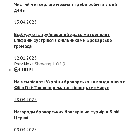
Чистий четвер: що можна і треба робити у цей
день
13.04.2023
Відбудують зруйнований храм: митрополит
Епіфаній зустрівся з очільниками Броварської
громади
12.01.2023
Prev
Next
Showing
1
Of
9
СПОРТ
На чемпіонаті України броварська команда дівчат
ФК «Тікі-Така» перемагає вінницьку «Ниву»
18.04.2025
Нагороди броварських боксерів на турнір в Білій
Церкві
09.04.2025