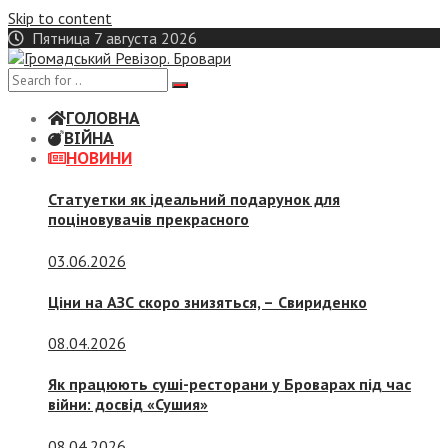
Skip to content
Пятница 7 августа 2026
ГОЛОВНА
ВІЙНА
НОВИНИ
Статуетки як ідеальний подарунок для
поціновувачів прекрасного
03.06.2026
Ціни на АЗС скоро знизяться, –
Свириденко
08.04.2026
Як працюють суші-ресторани у Броварах під час
війни: досвід «Сушия»
08.04.2026