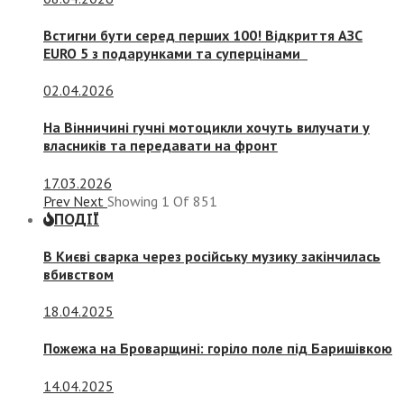
Встигни бути серед перших 100! Відкриття АЗС
EURO 5 з подарунками та суперцінами
02.04.2026
На Вінничині гучні мотоцикли хочуть вилучати у
власників та передавати на фронт
17.03.2026
Prev
Next
Showing
1
Of
851
ПОДІЇ
В Києві сварка через російську музику закінчилась
вбивством
18.04.2025
Пожежа на Броварщині: горіло поле під Баришівкою
14.04.2025