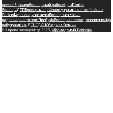
новини
Бровари
Броварський район
відео
Поліція
Бровари
ДТП
Броварське районне управління поліції
війна з
Росією
Коронавірус
пожежа
Броварська міська
рада
вакцинація
спорт
Требухів
Броваритепловодоенергія
поліція
райуправління ДСНС
ДСНС
бюджет
Княжичі
Всі права захищені: © 2023,
«Громадський Ревізор»