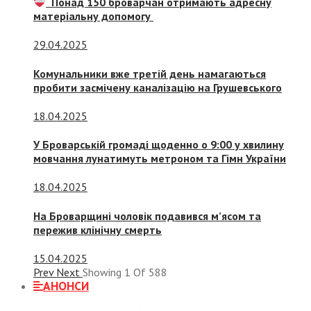
Понад 150 броварчан отримають адресну
матеріальну допомогу
29.04.2025
Комунальники вже третій день намагаються
пробити засмічену каналізацію на Грушевського
18.04.2025
У Броварській громаді щоденно о 9:00 у хвилину
мовчання лунатимуть метроном та Гімн України
18.04.2025
На Броварщині чоловік подавився м’ясом та
пережив клінічну смерть
15.04.2025
Prev
Next
Showing
1
Of
588
АНОНСИ