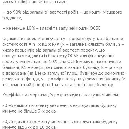
умовах співфінансування, а саме:
– до 90% від загальної вартості робіт – це кошти місцевого
бюджету,
– не менше 10% – власні та залучені кошти ОСББ.
Оцінювати проекти для участі у Програмі будуть за бальною
системою:
N = n x K1 x R/V
(N – загальна кількість балів, n –
число процентів від загальної вартості проекту, що
планується виділити із бюджету ОСББ для фінансування
проекту (мінімально це 10%, але ОСББ можуть пропонувати
більший), K1 – коефіцієнт «амортизації» будинку, R – розмір
відрахувань (на 1 м.кв загальної площі будинку) до ремонтно-
резервного фонду, V – розмір внеску на утримання будинку (у
т.ч. ремонтний фонд) на 1 м.кв загальної площі будинку.
Коефіцієнт «амортизації» розраховують наступним чином:
«0,45» якщо з моменту введення в експлуатацію будинку
минуло не більше 3-х років
«0,75», якщо з моменту введення в експлуатацію будинку
минуло від 3-х до 10 років