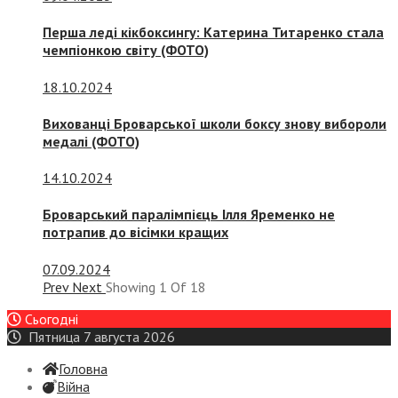
Перша леді кікбоксингу: Катерина Титаренко стала
чемпіонкою світу (ФОТО)
18.10.2024
Вихованці Броварської школи боксу знову вибороли
медалі (ФОТО)
14.10.2024
Броварський паралімпієць Ілля Яременко не
потрапив до вісімки кращих
07.09.2024
Prev
Next
Showing
1
Of
18
Сьогодні
Пятница 7 августа 2026
Головна
Війна