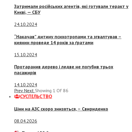
Затримали російських агентів, які готували теракт у
Києві, — СБУ
24.10.2024
“Накачав” дитину психотропами та згвалтував –
киянин проведе 14 років за ґратами
15.10.2024
Протаранив дерево і ледве не погубив трьох
пасажирів
14.10.2024
Prev
Next
Showing
1
Of
86
СУСПIЛЬСТВО
Ціни на АЗС скоро знизяться, –
Свириденко
08.04.2026