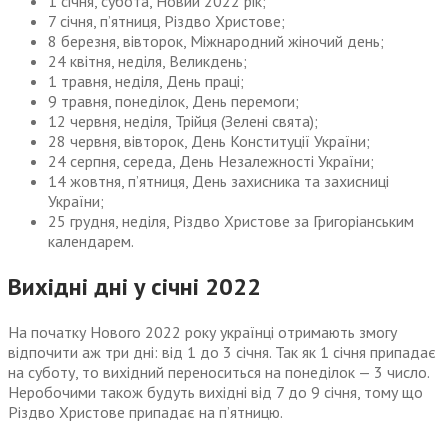
1 січня, субота, Новий 2022 рік;
7 січня, п’ятниця, Різдво Христове;
8 березня, вівторок, Міжнародний жіночий день;
24 квітня, неділя, Великдень;
1 травня, неділя, День праці;
9 травня, понеділок, День перемоги;
12 червня, неділя, Трійця (Зелені свята);
28 червня, вівторок, День Конституції України;
24 серпня, середа, День Незалежності України;
14 жовтня, п’ятниця, День захисника та захисниці
України;
25 грудня, неділя, Різдво Христове за Григоріанським
календарем.
Вихідні дні у січні 2022
На початку Нового 2022 року українці отримають змогу
відпочити аж три дні: від 1 до 3 січня. Так як 1 січня припадає
на суботу, то вихідний переноситься на понеділок — 3 число.
Неробочими також будуть вихідні від 7 до 9 січня, тому що
Різдво Христове припадає на п’ятницю.