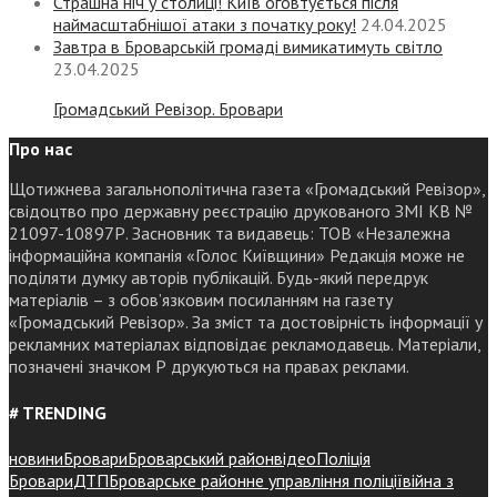
Страшна ніч у столиці! Київ оговтується після
наймасштабнішої атаки з початку року!
24.04.2025
Завтра в Броварській громаді вимикатимуть світло
23.04.2025
Громадський Ревізор. Бровари
Про нас
Щотижнева загальнополітична газета «Громадський Ревізор»,
свідоцтво про державну реєстрацію друкованого ЗМІ КВ №
21097-10897Р. Засновник та видавець: ТОВ «Незалежна
інформаційна компанія «Голос Київщини» Редакція може не
поділяти думку авторів публікацій. Будь-який передрук
матеріалів – з обов’язковим посиланням на газету
«Громадський Ревізор». За зміст та достовірність інформації у
рекламних матеріалах відповідає рекламодавець. Матеріали,
позначені значком Р друкуються на правах реклами.
# TRENDING
новини
Бровари
Броварський район
відео
Поліція
Бровари
ДТП
Броварське районне управління поліції
війна з