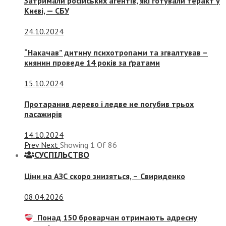
Затримали російських агентів, які готували теракт у
Києві, — СБУ
24.10.2024
“Накачав” дитину психотропами та згвалтував –
киянин проведе 14 років за ґратами
15.10.2024
Протаранив дерево і ледве не погубив трьох
пасажирів
14.10.2024
Prev
Next
Showing
1
Of
86
СУСПIЛЬСТВО
Ціни на АЗС скоро знизяться, –
Свириденко
08.04.2026
Понад 150 броварчан отримають адресну