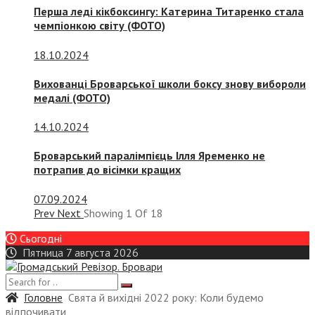
Перша леді кікбоксингу: Катерина Титаренко стала
чемпіонкою світу (ФОТО)
18.10.2024
Вихованці Броварської школи боксу знову вибороли
медалі (ФОТО)
14.10.2024
Броварський паралімпієць Ілля Яременко не
потрапив до вісімки кращих
07.09.2024
Prev
Next
Showing
1
Of
18
Сьогодні
Пятница 7 августа 2026
Головне
Свята й вихідні 2022 року: Коли будемо
відпочивати