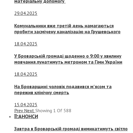
матеріальну допомогу
29.04.2025
Комунальники вже третій день намагаються
пробити засмічену каналізацію на Грушевського
18.04.2025
У Броварській громаді щоденно о 9:00 у хвилину
мовчання лунатимуть метроном та Гімн України
18.04.2025
На Броварщині чоловік подавився м’ясом та
пережив клінічну смерть
15.04.2025
Prev
Next
Showing
1
Of
588
АНОНСИ
Завтра в Броварській громаді вимикатимуть світло