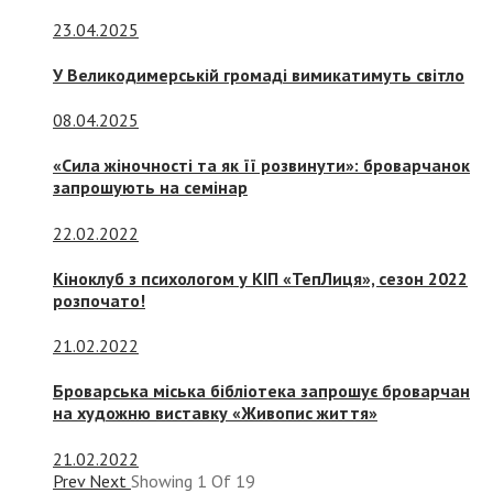
23.04.2025
У Великодимерській громаді вимикатимуть світло
08.04.2025
«Сила жіночності та як її розвинути»: броварчанок
запрошують на семінар
22.02.2022
Кіноклуб з психологом у КІП «ТепЛиця», сезон 2022
розпочато!
21.02.2022
Броварська міська бібліотека запрошує броварчан
на художню виставку «Живопис життя»
21.02.2022
Prev
Next
Showing
1
Of
19