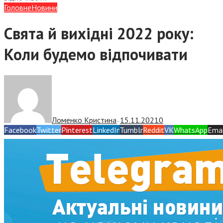
Головне
Новини
Свята й вихідні 2022 року:
Коли будемо відпочивати
Ломенко Кристина
15.11.2021
0
—
Facebook
Twitter
Pinterest
LinkedIn
Tumblr
Reddit
VK
WhatsApp
Emai