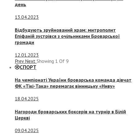
день
13.04.2023
Відбудують зруйнований храм: митрополит
Епіфаній зустрівся з очільниками Броварської
громади
12.01.2023
Prev
Next
Showing
1
Of
9
СПОРТ
На чемпіонаті України броварська команда дівчат
ФК «Тікі-Така» перемагає вінницьку «Ниву»
18.04.2025
Нагороди броварських боксерів на турнір в Білій
Церкві
09.04.2025