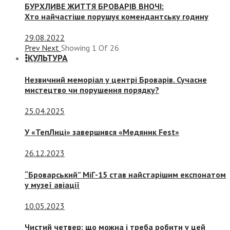
БУРХЛИВЕ ЖИТТЯ БРОВАРІВ ВНОЧІ:
Хто найчастіше порушує комендантську годину
29.08.2022
Prev
Next
Showing
1
Of
26
КУЛЬТУРА
Незвичний меморіал у центрі Броварів. Сучасне
мистецтво чи порушення порядку?
25.04.2025
У «ТепЛиці» завершився «Медяник Fest»
26.12.2023
“Броварський” МіГ-15 став найстарішим експонатом
у музеї авіації
10.05.2023
Чистий четвер: що можна і треба робити у цей