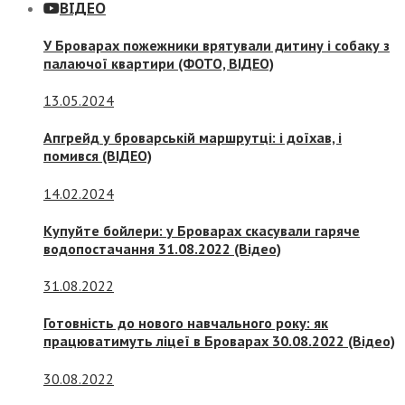
ВІДЕО
У Броварах пожежники врятували дитину і собаку з
палаючої квартири (ФОТО, ВІДЕО)
13.05.2024
Апгрейд у броварській маршрутці: і доїхав, і
помився (ВІДЕО)
14.02.2024
Купуйте бойлери: у Броварах скасували гаряче
водопостачання 31.08.2022 (Відео)
31.08.2022
Готовність до нового навчального року: як
працюватимуть ліцеї в Броварах 30.08.2022 (Відео)
30.08.2022