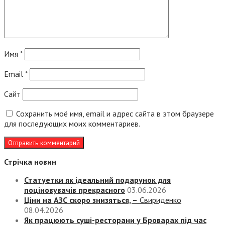
Имя
*
Email
*
Сайт
Сохранить моё имя, email и адрес сайта в этом браузере
для последующих моих комментариев.
Стрічка новин
Статуетки як ідеальний подарунок для
поціновувачів прекрасного
03.06.2026
Ціни на АЗС скоро знизяться, –
Свириденко
08.04.2026
Як працюють суші-ресторани у Броварах під час