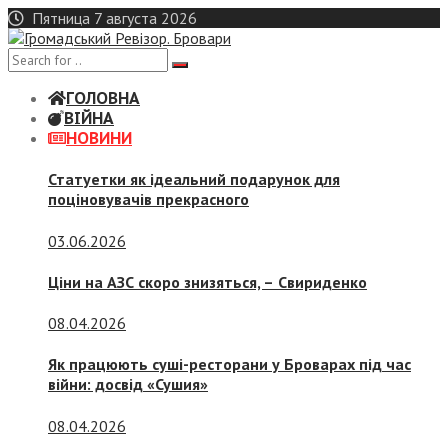
Skip
Пятница 7 августа 2026
to
content
ГОЛОВНА
ВІЙНА
НОВИНИ
Статуетки як ідеальний подарунок для
поціновувачів прекрасного
03.06.2026
Ціни на АЗС скоро знизяться, –
Свириденко
08.04.2026
Як працюють суші-ресторани у Броварах під час
війни: досвід «Сушия»
08.04.2026