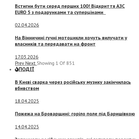
Встигни бути серед перших 100! Відкриття АЗС
EURO 5 з подарунками та суперцінами
02.04.2026
На Вінничині гучні мотоцикли хочуть вилучати у
власників та передавати на фронт
17.03.2026
Prev
Next
Showing
1
Of
851
ПОДІЇ
В Києві сварка через російську музику закінчилась
вбивством
18.04.2025
Пожежа на Броварщині: горіло поле під Баришівкою
14.04.2025