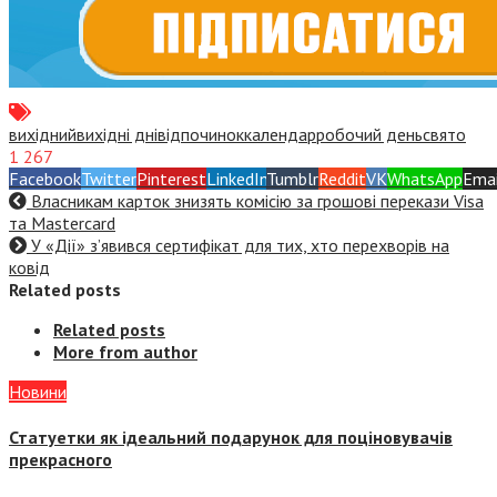
вихідний
вихідні дні
відпочинок
календар
робочий день
свято
1 267
Facebook
Twitter
Pinterest
LinkedIn
Tumblr
Reddit
VK
WhatsApp
Emai
Власникам карток знизять комісію за грошові перекази Visa
та Mastercard
У «Дії» з’явився сертифікат для тих, хто перехворів на
ковід
Related posts
Related posts
More from author
Новини
Статуетки як ідеальний подарунок для поціновувачів
прекрасного