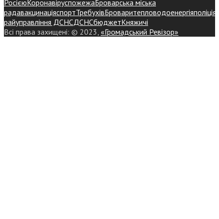
Росією
Коронавірус
пожежа
Броварська міська
рада
вакцинація
спорт
Требухів
Броваритепловодоенергія
поліція
райуправління ДСНС
ДСНС
бюджет
Княжичі
Всі права захищені: © 2023,
«Громадський Ревізор»