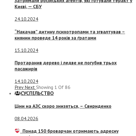
Затримали російських агентів, які готували теракт у
Києві, — СБУ
24.10.2024
“Накачав” дитину психотропами та згвалтував –
киянин проведе 14 років за ґратами
15.10.2024
Протаранив дерево і ледве не погубив трьох
пасажирів
14.10.2024
Prev
Next
Showing
1
Of
86
СУСПIЛЬСТВО
Ціни на АЗС скоро знизяться, –
Свириденко
08.04.2026
Понад 150 броварчан отримають адресну