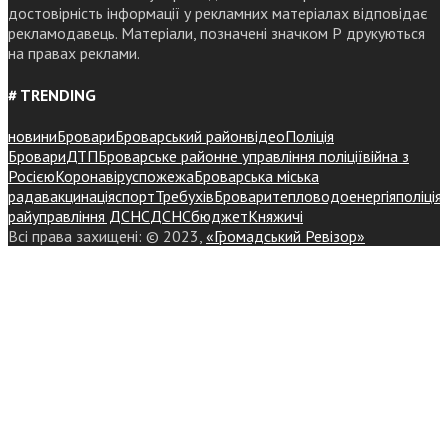
достовірність інформації у рекламних матеріалах відповідає
рекламодавець. Матеріали, позначені значком Р друкуються
на правах реклами.
# TRENDING
новини
Бровари
Броварський район
відео
Поліція
Бровари
ДТП
Броварське районне управління поліції
війна з
Росією
Коронавірус
пожежа
Броварська міська
рада
вакцинація
спорт
Требухів
Броваритепловодоенергія
поліція
райуправління ДСНС
ДСНС
бюджет
Княжичі
Всі права захищені: © 2023,
«Громадський Ревізор»