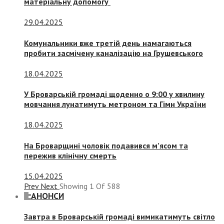
матеріальну допомогу
29.04.2025
Комунальники вже третій день намагаються
пробити засмічену каналізацію на Грушевського
18.04.2025
У Броварській громаді щоденно о 9:00 у хвилину
мовчання лунатимуть метроном та Гімн України
18.04.2025
На Броварщині чоловік подавився м’ясом та
пережив клінічну смерть
15.04.2025
Prev
Next
Showing
1
Of
588
АНОНСИ
Завтра в Броварській громаді вимикатимуть світло