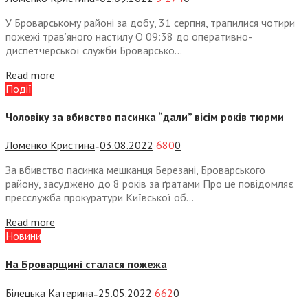
У Броварському районі за добу, 31 серпня, трапилися чотири
пожежі трав’яного настилу О 09:38 до оперативно-
диспетчерської служби Броварсько...
Read more
Події
Чоловіку за вбивство пасинка “дали” вісім років тюрми
Ломенко Кристина
03.08.2022
680
0
—
За вбивство пасинка мешканця Березані, Броварського
району, засуджено до 8 років за ґратами Про це повідомляє
пресслужба прокуратури Київської об...
Read more
Новини
На Броварщині сталася пожежа
Білецька Катерина
25.05.2022
662
0
—