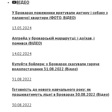
ВІДЕО
У Броварах пожежники врятували дитину і собаку з
палаючої квартири (ФОТО, ВІДЕО)
13.05.2024
Апгрейд у броварській маршрутці: і доїхав, і
помився (ВІДЕО)
14.02.2024
Купуйте бойлери: у Броварах скасували гаряче
водопостачання 31.08.2022 (Відео)
31.08.2022
Готовність до нового навчального року: як
працюватимуть ліцеї в Броварах 30.08.2022 (Відео)
30.08.2022