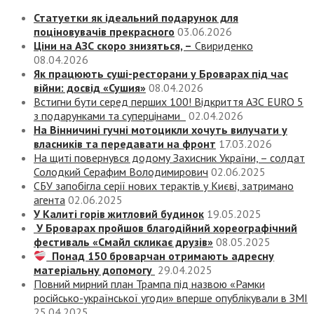
Статуетки як ідеальний подарунок для
поціновувачів прекрасного
03.06.2026
Ціни на АЗС скоро знизяться, –
Свириденко
08.04.2026
Як працюють суші-ресторани у Броварах під час
війни: досвід «Сушия»
08.04.2026
Встигни бути серед перших 100! Відкриття АЗС EURO 5
з подарунками та суперцінами
02.04.2026
На Вінничині гучні мотоцикли хочуть вилучати у
власників та передавати на фронт
17.03.2026
На щиті повернувся додому Захисник України, – солдат
Солодкий Серафим Володимирович
02.06.2025
СБУ запобігла серії нових терактів у Києві, затримано
агента
02.06.2025
У Калиті горів житловий будинок
19.05.2025
У Броварах пройшов благодійний хореографічний
фестиваль «Смайл скликає друзів»
08.05.2025
Понад 150 броварчан отримають адресну
матеріальну допомогу
29.04.2025
Повний мирний план Трампа під назвою «‎Рамки
російсько-української угоди» вперше опублікували в ЗМІ
25.04.2025