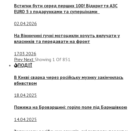
Встигни бути серед перших 100! Відкриття АЗС
EURO 5 з подарунками та суперцінами
02.04.2026
На Вінничині гучні мотоцикли хочуть вилучати у
власників та передавати на фронт
17.03.2026
Prev
Next
Showing
1
Of
851
ПОДІЇ
В Києві сварка через російську музику закінчилась
вбивством
18.04.2025
Пожежа на Броварщині: горіло поле під Баришівкою
14.04.2025