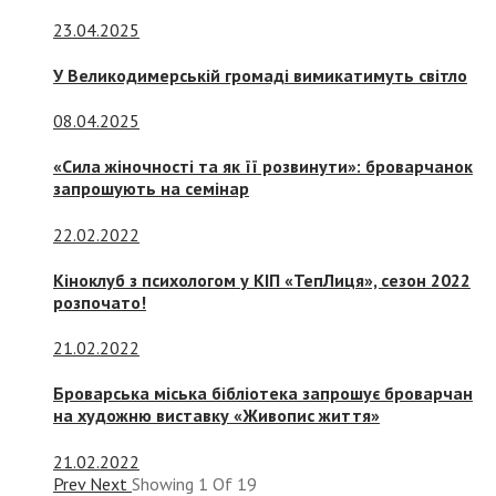
23.04.2025
У Великодимерській громаді вимикатимуть світло
08.04.2025
«Сила жіночності та як її розвинути»: броварчанок
запрошують на семінар
22.02.2022
Кіноклуб з психологом у КІП «ТепЛиця», сезон 2022
розпочато!
21.02.2022
Броварська міська бібліотека запрошує броварчан
на художню виставку «Живопис життя»
21.02.2022
Prev
Next
Showing
1
Of
19