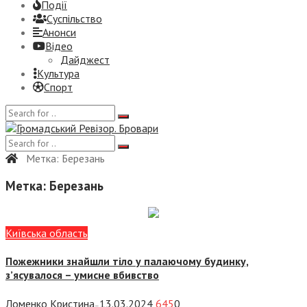
Події
Суспiльство
Анонси
Відео
Дайджест
Культура
Спорт
Метка:
Березань
Метка:
Березань
Київська область
Пожежники знайшли тіло у палаючому будинку,
з’ясувалося – умисне вбивство
Ломенко Кристина
13.03.2024
645
0
—