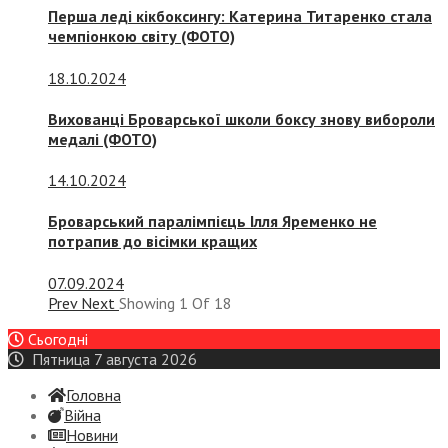
Перша леді кікбоксингу: Катерина Титаренко стала
чемпіонкою світу (ФОТО)
18.10.2024
Вихованці Броварської школи боксу знову вибороли
медалі (ФОТО)
14.10.2024
Броварський паралімпієць Ілля Яременко не
потрапив до вісімки кращих
07.09.2024
Prev
Next
Showing
1
Of
18
Сьогодні
Пятница 7 августа 2026
Головна
Війна
Новини