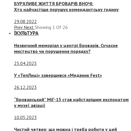
БУРХЛИВЕ ЖИТТЯ БРОВАРІВ ВНОЧІ:
Хто найчастіше порушує комендантську годину
29.08.2022
Prev
Next
Showing
1
Of
26
КУЛЬТУРА
Незвичний меморіал у центрі Броварів. Сучасне
мистецтво чи порушення порядку?
25.04.2025
У «ТепЛиці» завершився «Медяник Fest»
26.12.2023
“Броварський” МіГ-15 став найстарішим експонатом
у музеї авіації
10.05.2023
Чистий четвер: що можна і треба робити у цей