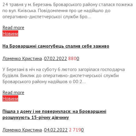
24 травня у м. Березань Броварського району сталася пожежа
по вул. Київська. Повідомлення про це надійшло до
оперативно-диспетчерської служби Бро...
Read more
Новини
На Броварщині самогубець спалив себе заживо
Ломенко Кристина
07.02.2022
880
0
—
У Березані в ніч на суботу 6 лютого загорілася господарча
будівля. Виклик до оперативно-диспетчерської служби
Броварського району надійшов о 00:2...
Read more
Новини
Пішла з дому і не повернулася: на Броварщині
розшукують 15-річну дівчину
Ломенко Кристина
04.02.2022
2 719
0
—