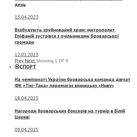
день
13.04.2023
Відбудують зруйнований храм: митрополит
Епіфаній зустрівся з очільниками Броварської
громади
12.01.2023
Prev
Next
Showing
1
Of
9
СПОРТ
На чемпіонаті України броварська команда дівчат
ФК «Тікі-Така» перемагає вінницьку «Ниву»
18.04.2025
Нагороди броварських боксерів на турнір в Білій
Церкві
09.04.2025