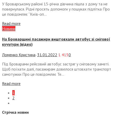
У Броварському районі 15-річна дівчина пішла з дому та не
повернулася. Рідні просять допомоги у пошуках підлітка Про
це повідомляє “Київ-оп...
Read more
Новини
На Броварщині пасажири виштовхали автобус зі снігової
кучугури (відео)
Ломенко Кристина
31.01.2022
1 415
0
—
Під Броварами рейсовий автобус застряг у сніговому заметі.
Щоб поїхати далі, пасажирам довелося штовхати транспорт
самотужки Про це повідомляє Те...
Read more
1
2
Стрічка новин