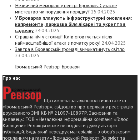
Незвичний меморіал у центрі Броварів. Сучасне
мистецтво чи порушення порядку?
25.04.2025
У Броварах планують інфраструктурні оновлення:
капремонти, парковка біля лікарні та укриття в
садочку
24.04.2025
Страшна ніч у столиці! Київ оговтується після
наймасштабнішої атаки з початку року!
24.04.2025
Завтра в Броварській громаді вимикатимуть світло
23.04.2025
Громадський Ревізор. Бровари
Про нас
Щотижнева загальнополітична газета
«Громадський Ревізор», свідоцтво про державну реєстрацію
друкованого ЗМІ КВ № 21097-10897Р. Засновник та
видавець: ТОВ «Незалежна інформаційна компанія «Голос
Київщини» Редакція може не поділяти думку авторів
публікацій. Будь-який передрук матеріалів – з обов’язковим
посиланням на газету «Громадський Ревізор». За зміст та