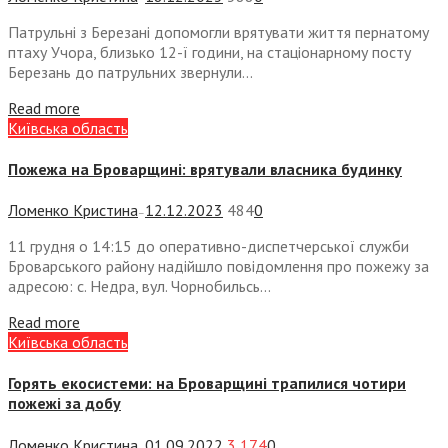
Патрульні з Березані допомогли врятувати життя пернатому
птаху Учора, близько 12-ї години, на стаціонарному посту
Березань до патрульних звернули...
Read more
Київська область
Пожежа на Броварщині: врятували власника будинку
Ломенко Кристина
12.12.2023
484
0
—
11 грудня о 14:15 до оперативно-диспетчерської служби
Броварського району надійшло повідомлення про пожежу за
адресою: с. Недра, вул. Чорнобильсь...
Read more
Київська область
Горять екосистеми: на Броварщині трапилися чотири
пожежі за добу
Ломенко Кристина
01.09.2022
3 174
0
—