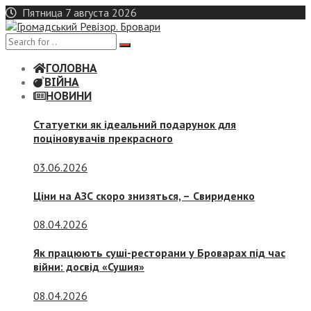
Skip
Пятница 7 августа 2026
to
content
ГОЛОВНА
ВІЙНА
НОВИНИ
Статуетки як ідеальний подарунок для
поціновувачів прекрасного
03.06.2026
Ціни на АЗС скоро знизяться, –
Свириденко
08.04.2026
Як працюють суші-ресторани у Броварах під час
війни: досвід «Сушия»
08.04.2026