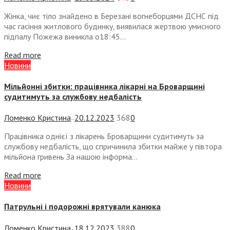
Жінка, чиє тіло знайдено в Березані вогнеборцями ДСНС під
час гасіння житлового будинку, виявилася жертвою умисного
підпалу Пожежа виникла о18:45...
Read more
Новини
Мільйонні збитки: працівника лікарні на Броварщині
судитимуть за службову недбалість
Ломенко Кристина
20.12.2023
368
0
—
Працівника однієї з лікарень Броварщини судитимуть за
службову недбалість, що спричинила збитки майже у півтора
мільйона гривень За нашою інформа...
Read more
Новини
Патрульні і подорожні врятували канюка
Ломенко Кристина
18.12.2023
388
0
—