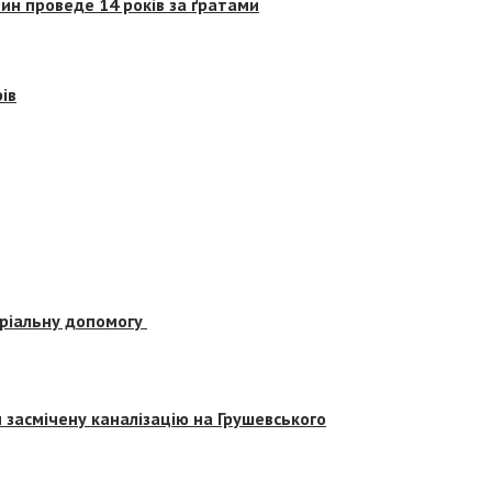
ин проведе 14 років за ґратами
ів
еріальну допомогу
засмічену каналізацію на Грушевського