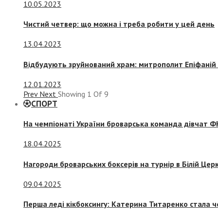
10.05.2023
Чистий четвер: що можна і треба робити у цей день
13.04.2023
Відбудують зруйнований храм: митрополит Епіфаній 
12.01.2023
Prev
Next
Showing
1
Of
9
СПОРТ
На чемпіонаті України броварська команда дівчат ФК
18.04.2025
Нагороди броварських боксерів на турнір в Білій Церк
09.04.2025
Перша леді кікбоксингу: Катерина Титаренко стала ч