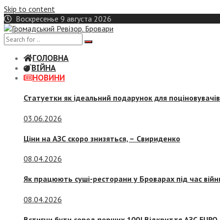
Skip to content
Воскресенье 9 августа 2026
ГОЛОВНА
ВІЙНА
НОВИНИ
Статуетки як ідеальний подарунок для поціновувачі
03.06.2026
Ціни на АЗС скоро знизяться, –
Свириденко
08.04.2026
Як працюють суші-ресторани у Броварах під час війн
08.04.2026
Встигни бути серед перших 100! Відкриття АЗС EURO