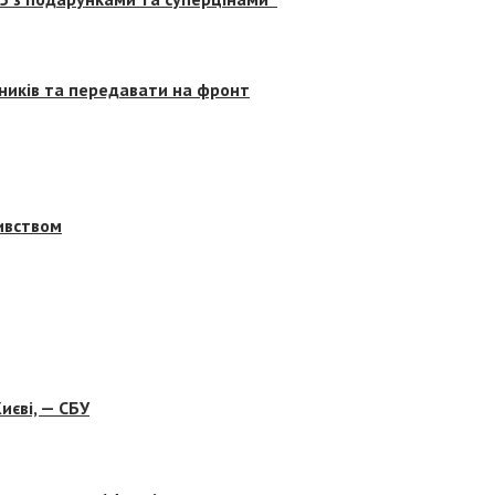
сників та передавати на фронт
бивством
иєві, — СБУ