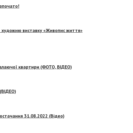
озпочато!
на художню виставку «Живопис життя»
палаючої квартири (ФОТО, ВІДЕО)
 (ВІДЕО)
остачання 31.08.2022 (Відео)