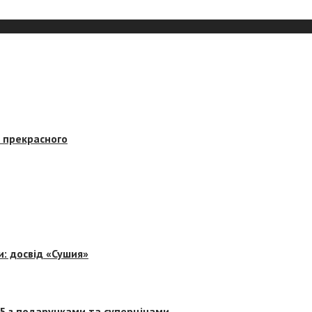
в прекрасного
и: досвід «Сушия»
 5 з подарунками та суперцінами