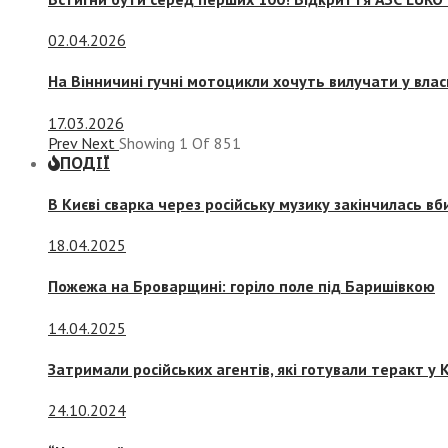
02.04.2026
На Вінничині гучні мотоцикли хочуть вилучати у вла
17.03.2026
Prev
Next
Showing
1
Of
851
ПОДІЇ
В Києві сварка через російську музику закінчилась в
18.04.2025
Пожежа на Броварщині: горіло поле під Баришівкою
14.04.2025
Затримали російських агентів, які готували теракт у К
24.10.2024