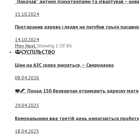
“Накачав” дитину психотропами та згвалтував – киян
15.10.2024
Протаранив дерево і ледве не погубив трьох пасажир
14.10.2024
Prev
Next
Showing
1
Of
86
СУСПIЛЬСТВО
Ціни на АЗС скоро знизяться, –
Свириденко
08.04.2026
❤️‍🩹 Понад 150 броварчан отримають адресну мат
29.04.2025
Комунальники вже третій день намагаються пробити 
18.04.2025