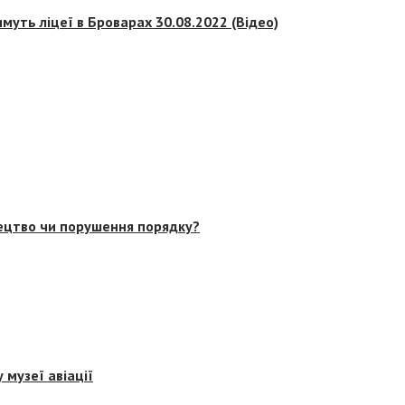
муть ліцеї в Броварах 30.08.2022 (Відео)
тецтво чи порушення порядку?
 музеї авіації