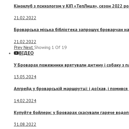
Кіноклуб з психологом у КІП «ТепЛиця», сезон 2022 р
21.02.2022
Броварська міська бібліотека запрошує броварчан 
21.02.2022
Prev
Next
Showing
1
Of
19
ВІДЕО
У Броварах пожежники врятували дитину і собаку з 
13.05.2024
Апгрейд у броварській маршрутці: і доїхав, і помився
14.02.2024
Купуйте бойлери: у Броварах скасували гаряче водоп
31.08.2022