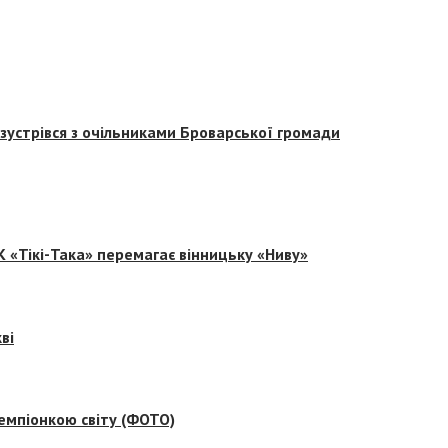
зустрівся з очільниками Броварської громади
 «Тікі-Така» перемагає вінницьку «Ниву»
ві
емпіонкою світу (ФОТО)