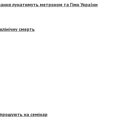
вчання лунатимуть метроном та Гімн України
клінічну смерть
запрошують на семінар