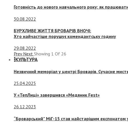
Готовність до нового навчального року: як працювати
30.08.2022
БУРХЛИВЕ ЖИТТЯ БРОВАРІВ ВНОЧІ:
Хто найчастіше порушує комендантську годину
29.08.2022
Prev
Next
Showing
1
Of
26
КУЛЬТУРА
Незвичний меморіал у центрі Броварів. Сучасне мис
25.04.2025
У «ТепЛиці» завершився «Медяник Fest»
26.12.2023
“Броварський” МіГ-15 став найстарішим експонатом у