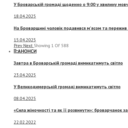
У Броварській громаді щоденно о 9:00 у хвилину мо
18.04.2025
На Броварщині чоловік подавився м’ясом та пережив 
15.04.2025
Prev
Next
Showing
1
Of
588
АНОНСИ
Завтра в Броварській громаді вимикатимуть світло
23.04.2025
У Великодимерській громаді вимикатимуть світло
08.04.2025
«Сила жіночності та як її розвинути»: броварчанок 
22.02.2022