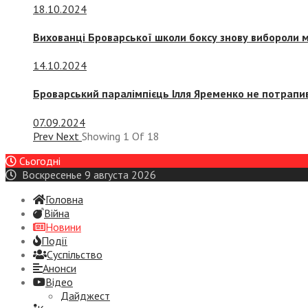
18.10.2024
Вихованці Броварської школи боксу знову вибороли 
14.10.2024
Броварський паралімпієць Ілля Яременко не потрапив
07.09.2024
Prev
Next
Showing
1
Of
18
Сьогодні
Воскресенье 9 августа 2026
Головна
Війна
Новини
Події
Суспiльство
Анонси
Відео
Дайджест