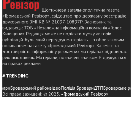
Щотижнева загальнополітична газета
«Громадський Ревізор», свідоцтво про державну реєстрацію
друкованого ЗМІ КВ № 21097-10897Р. Засновник та
видавець: ТОВ «Незалежна інформаційна компанія «Голос
Київщини» Редакція може не поділяти думку авторів
публікацій. Будь-який передрук матеріалів – з обов’язковим
посиланням на газету «Громадський Ревізор». За зміст та
достовірність інформації у рекламних матеріалах відповідає
рекламодавець. Матеріали, позначені значком Р друкуються
на правах реклами.
# TRENDING
ри
Броварський район
відео
Поліція Бровари
ДТП
Броварське районн
Всі права захищені: © 2023,
«Громадський Ревізор»