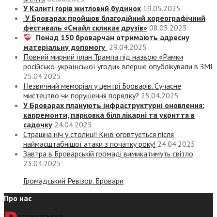
У Калиті горів житловий будинок
19.05.2025
У Броварах пройшов благодійний хореографічний
фестиваль «Смайл скликає друзів»
08.05.2025
Понад 150 броварчан отримають адресну
матеріальну допомогу
29.04.2025
Повний мирний план Трампа під назвою «‎Рамки
російсько-української угоди» вперше опублікували в ЗМІ
25.04.2025
Незвичний меморіал у центрі Броварів. Сучасне
мистецтво чи порушення порядку?
25.04.2025
У Броварах планують інфраструктурні оновлення:
капремонти, парковка біля лікарні та укриття в
садочку
24.04.2025
Страшна ніч у столиці! Київ оговтується після
наймасштабнішої атаки з початку року!
24.04.2025
Завтра в Броварській громаді вимикатимуть світло
23.04.2025
Громадський Ревізор. Бровари
Про нас