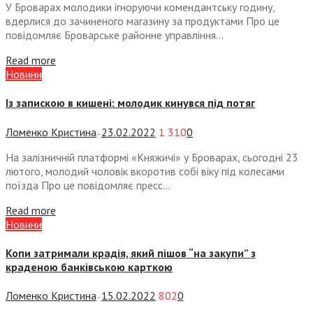
У Броварах молодики ігноруючи комендантську годину,
вдерлися до зачиненого магазину за продуктами Про це
повідомляє Броварське районне управління...
Read more
Новини
Із запискою в кишені: молодик кинувся під потяг
Ломенко Кристина
23.02.2022
1 310
0
—
На залізничній платформі «Княжичі» у Броварах, сьогодні 23
лютого, молодий чоловік вкоротив собі віку під колесами
поїзда Про це повідомляє пресс...
Read more
Новини
Копи затримали крадія, який пішов “на закупи” з
краденою банківською карткою
Ломенко Кристина
15.02.2022
802
0
—