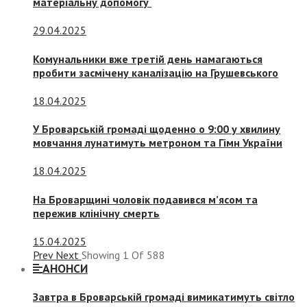
матеріальну допомогу
29.04.2025
Комунальники вже третій день намагаються
пробити засмічену каналізацію на Грушевського
18.04.2025
У Броварській громаді щоденно о 9:00 у хвилину
мовчання лунатимуть метроном та Гімн України
18.04.2025
На Броварщині чоловік подавився м’ясом та
пережив клінічну смерть
15.04.2025
Prev
Next
Showing
1
Of
588
АНОНСИ
Завтра в Броварській громаді вимикатимуть світло