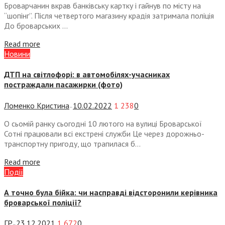
Броварчанин вкрав банківську картку і гайнув по місту на
“шопінг”. Після четвертого магазину крадія затримала поліція
До броварських ...
Read more
Новини
ДТП на світлофорі: в автомобілях-учасниках
постраждали пасажирки (фото)
Ломенко Кристина
10.02.2022
1 238
0
—
О сьомій ранку сьогодні 10 лютого на вулиці Броварської
Сотні працювали всі екстрені служби Це через дорожньо-
транспортну пригоду, що трапилася б...
Read more
Події
А точно була бійка: чи насправді відсторонили керівника
броварської поліції?
ГР
23.12.2021
1 672
0
—