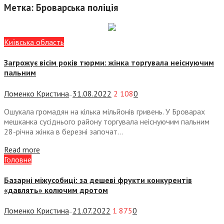
Метка:
Броварська поліція
Київська область
Загрожує вісім років тюрми: жінка торгувала неіснуючим
пальним
Ломенко Кристина
31.08.2022
2 108
0
—
Ошукала громадян на кілька мільйонів гривень. У Броварах
мешканка сусіднього району торгувала неіснуючим пальним
28-річна жінка в березні започат...
Read more
Головне
Базарні міжусобиці: за дешеві фрукти конкурентів
«давлять» колючим дротом
Ломенко Кристина
21.07.2022
1 875
0
—