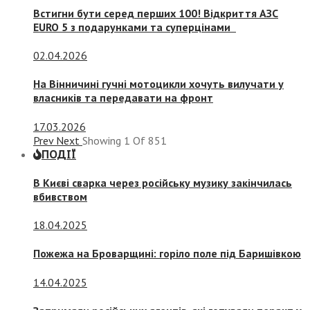
Встигни бути серед перших 100! Відкриття АЗС
EURO 5 з подарунками та суперцінами
02.04.2026
На Вінничині гучні мотоцикли хочуть вилучати у
власників та передавати на фронт
17.03.2026
Prev
Next
Showing
1
Of
851
ПОДІЇ
В Києві сварка через російську музику закінчилась
вбивством
18.04.2025
Пожежа на Броварщині: горіло поле під Баришівкою
14.04.2025