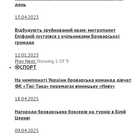
день
13.04.2023
Відбудують зруйнований храм: митрополит
Епіфаній зустрівся з очільниками Броварської
громади
12.01.2023
Prev
Next
Showing
1
Of
9
СПОРТ
На чемпіонаті України броварська команда дівчат
ФК «Тікі-Така» перемагає вінницьку «Ниву»
18.04.2025
Нагороди броварських боксерів на турнір в Білій
Церкві
09.04.2025