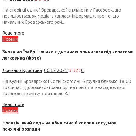
На сторінці однієї броварської спільноти у Facebook, що
позиціюється, як медіа, з’явилася інформація, про те, що
начальник Броварського рай...
Read more
Новини
Знову на “зебрі”: жінка з дитиною опинилися під колесами
легковика (фото)
Ломенко Кристина
06.12.2021
3 322
0
—
На вулиці Броварської Сотні сьогодні, 6 грудня близько 18:00,
трапилася дорожньо-транспортна пригода, внаслідок якої
травмовано жінку з дитиною З...
Read more
Новини
Чоловік, який ледь не вбив сина й спалив хату, має
психічні розлади