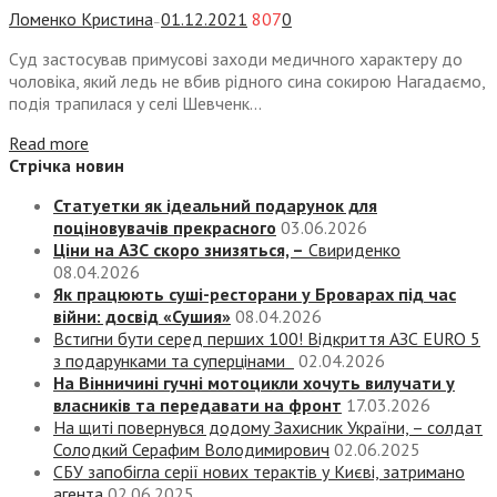
Ломенко Кристина
01.12.2021
807
0
—
Суд застосував примусові заходи медичного характеру до
чоловіка, який ледь не вбив рідного сина сокирою Нагадаємо,
подія трапилася у селі Шевченк...
Read more
Стрічка новин
Статуетки як ідеальний подарунок для
поціновувачів прекрасного
03.06.2026
Ціни на АЗС скоро знизяться, –
Свириденко
08.04.2026
Як працюють суші-ресторани у Броварах під час
війни: досвід «Сушия»
08.04.2026
Встигни бути серед перших 100! Відкриття АЗС EURO 5
з подарунками та суперцінами
02.04.2026
На Вінничині гучні мотоцикли хочуть вилучати у
власників та передавати на фронт
17.03.2026
На щиті повернувся додому Захисник України, – солдат
Солодкий Серафим Володимирович
02.06.2025
СБУ запобігла серії нових терактів у Києві, затримано
агента
02.06.2025