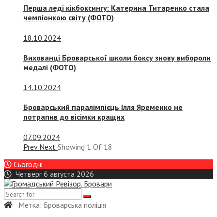
Перша леді кікбоксингу: Катерина Титаренко стала
чемпіонкою світу (ФОТО)
18.10.2024
Вихованці Броварської школи боксу знову вибороли
медалі (ФОТО)
14.10.2024
Броварський паралімпієць Ілля Яременко не
потрапив до вісімки кращих
07.09.2024
Prev
Next
Showing
1
Of
18
Сьогодні
Четверг 6 августа 2026
Метка:
Броварська поліція