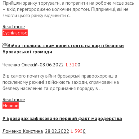
Прийшли зранку торгувати, а потрапити на робоче місце зась
– вхід перегороджено колючим дротом. Підприємці, які не
змогли цього ранку відчинити с...
Read more
Суспiльство
￼Війна і поліція: з ким копи стоять на варті безпеки
Броварської громади
Чепенко Олексій
08.06.2022
1 320
0
—
Від самого початку війни броварські правоохоронці в
посиленому режимі здійснюють заходи, спрямовані на
безпеку населення та дотримання порядку в ...
Read more
Новини
У Броварах зафіксовано перший факт мародерства
Ломенко Кристина
28.02.2022
1 595
0
—