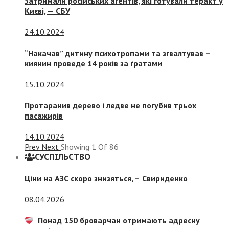
Затримали російських агентів, які готували теракт у
Києві, — СБУ
24.10.2024
“Накачав” дитину психотропами та згвалтував –
киянин проведе 14 років за ґратами
15.10.2024
Протаранив дерево і ледве не погубив трьох
пасажирів
14.10.2024
Prev
Next
Showing
1
Of
86
СУСПIЛЬСТВО
Ціни на АЗС скоро знизяться, –
Свириденко
08.04.2026
Понад 150 броварчан отримають адресну