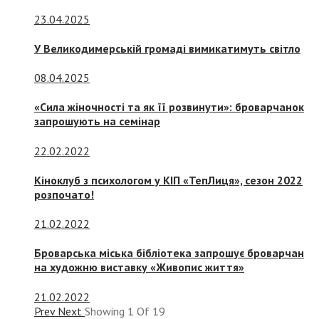
23.04.2025
У Великодимерській громаді вимикатимуть світло
08.04.2025
«Сила жіночності та як її розвинути»: броварчанок
запрошують на семінар
22.02.2022
Кіноклуб з психологом у КІП «ТепЛиця», сезон 2022
розпочато!
21.02.2022
Броварська міська бібліотека запрошує броварчан
на художню виставку «Живопис життя»
21.02.2022
Prev
Next
Showing
1
Of
19