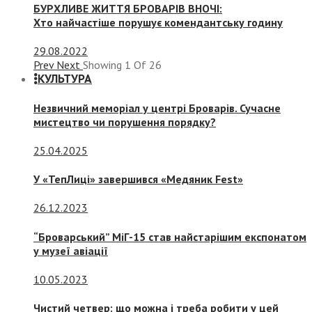
БУРХЛИВЕ ЖИТТЯ БРОВАРІВ ВНОЧІ:
Хто найчастіше порушує комендантську годину
29.08.2022
Prev
Next
Showing
1
Of
26
КУЛЬТУРА
Незвичний меморіал у центрі Броварів. Сучасне
мистецтво чи порушення порядку?
25.04.2025
У «ТепЛиці» завершився «Медяник Fest»
26.12.2023
“Броварський” МіГ-15 став найстарішим експонатом
у музеї авіації
10.05.2023
Чистий четвер: що можна і треба робити у цей