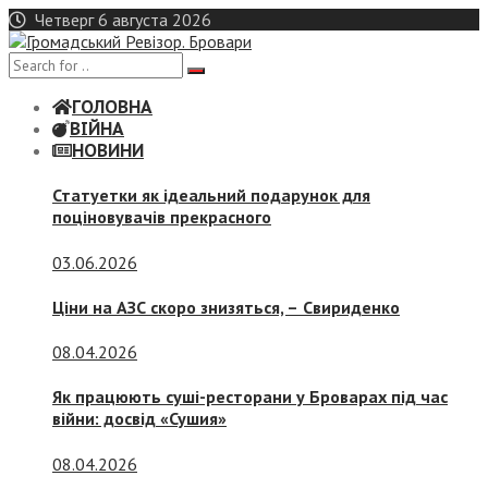
Skip
Четверг 6 августа 2026
to
content
ГОЛОВНА
ВІЙНА
НОВИНИ
Статуетки як ідеальний подарунок для
поціновувачів прекрасного
03.06.2026
Ціни на АЗС скоро знизяться, –
Свириденко
08.04.2026
Як працюють суші-ресторани у Броварах під час
війни: досвід «Сушия»
08.04.2026