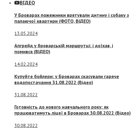
ВІДЕО
У Броварах пожежники врятували дитину і собаку з
палаючої квартири (ФОТО, ВІДЕО)
13.05.2024
Апгрейд у броварській маршрутці: і доїхав, і
помився (ВІДЕО)
14.02.2024
Купуйте бойлери: у Броварах скасували гаряче
водопостачання 31.08.2022 (Відео)
31.08.2022
Готовність до нового навчального року: як
працюватимуть ліцеї в Броварах 30.08.2022 (Відео)
30.08.2022