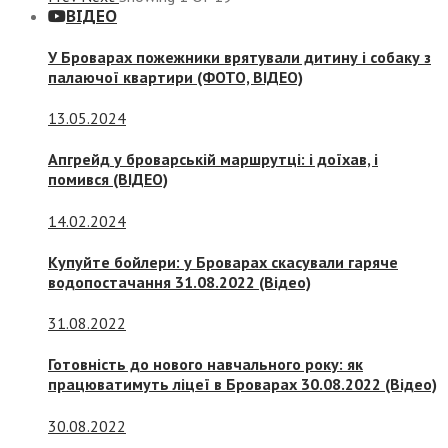
ВІДЕО
У Броварах пожежники врятували дитину і собаку з
палаючої квартири (ФОТО, ВІДЕО)
13.05.2024
Апгрейд у броварській маршрутці: і доїхав, і
помився (ВІДЕО)
14.02.2024
Купуйте бойлери: у Броварах скасували гаряче
водопостачання 31.08.2022 (Відео)
31.08.2022
Готовність до нового навчального року: як
працюватимуть ліцеї в Броварах 30.08.2022 (Відео)
30.08.2022