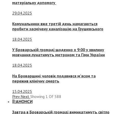
матеріальну допомогу
29.04.2025
Комунальники вже третій день намагаються
пробити засмічену каналізацію на Грушевського
18.04.2025
У Броварській громаді щоденно о 9:00 у хвилину
мовчання лунатимуть метроном та Гімн України
18.04.2025
На Броварщині чоловік подавився м’ясом та
пережив клінічну смерть
15.04.2025
Prev
Next
Showing
1
Of
588
АНОНСИ
Завтра в Броварській громаді вимикатимуть світло