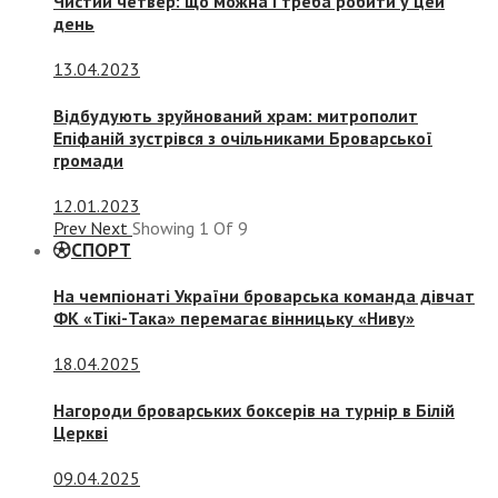
Чистий четвер: що можна і треба робити у цей
день
13.04.2023
Відбудують зруйнований храм: митрополит
Епіфаній зустрівся з очільниками Броварської
громади
12.01.2023
Prev
Next
Showing
1
Of
9
СПОРТ
На чемпіонаті України броварська команда дівчат
ФК «Тікі-Така» перемагає вінницьку «Ниву»
18.04.2025
Нагороди броварських боксерів на турнір в Білій
Церкві
09.04.2025