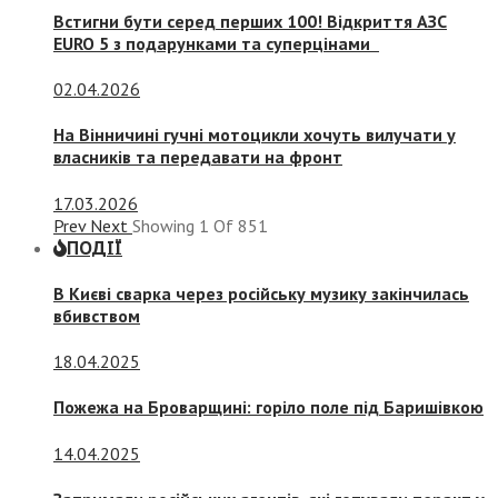
Встигни бути серед перших 100! Відкриття АЗС
EURO 5 з подарунками та суперцінами
02.04.2026
На Вінничині гучні мотоцикли хочуть вилучати у
власників та передавати на фронт
17.03.2026
Prev
Next
Showing
1
Of
851
ПОДІЇ
В Києві сварка через російську музику закінчилась
вбивством
18.04.2025
Пожежа на Броварщині: горіло поле під Баришівкою
14.04.2025