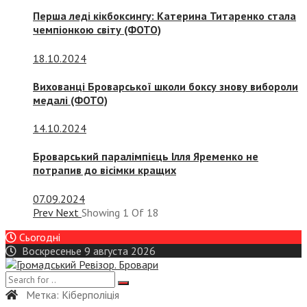
Перша леді кікбоксингу: Катерина Титаренко стала
чемпіонкою світу (ФОТО)
18.10.2024
Вихованці Броварської школи боксу знову вибороли
медалі (ФОТО)
14.10.2024
Броварський паралімпієць Ілля Яременко не
потрапив до вісімки кращих
07.09.2024
Prev
Next
Showing
1
Of
18
Сьогодні
Воскресенье 9 августа 2026
Метка:
Кіберполіція