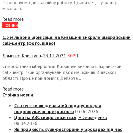
“Пропонуємо дистанційну роботу. Цікавить?”, – українці
масово п...
Read more
Новини
1,5 мільйона щомісяця: на Київщині викрили шахрайський
call-центр (фото, відео)
Ломенко Кристина
23.11.2021
802
0
—
Співробітники кіберполіції Київщини викрили шахрайський
call-центр, який організували двоє мешканців Київської
області. Про це повідомляє Департа...
Read more
Стрічка новин
Статуетки як ідеальний подарунок для
поціновувачів прекрасного
03.06.2026
Ціни на АЗС скоро знизяться, –
Свириденко
08.04.2026
Як працюють суші-ресторани у Броварах під час