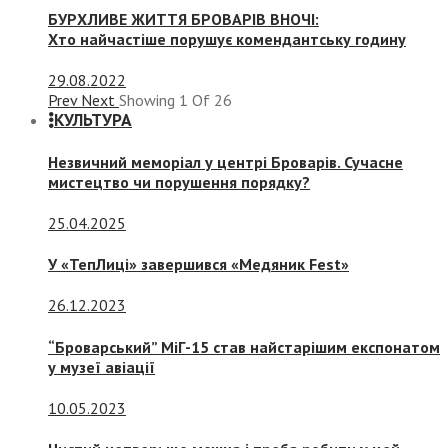
БУРХЛИВЕ ЖИТТЯ БРОВАРІВ ВНОЧІ:
Хто найчастіше порушує комендантську годину
29.08.2022
Prev
Next
Showing
1
Of
26
КУЛЬТУРА
Незвичний меморіал у центрі Броварів. Сучасне
мистецтво чи порушення порядку?
25.04.2025
У «ТепЛиці» завершився «Медяник Fest»
26.12.2023
“Броварський” МіГ-15 став найстарішим експонатом
у музеї авіації
10.05.2023