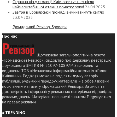
Страшна ніч у столиці! Київ оговтується після
наймасштабнішої атаки з початку року!
24.04.2025
Завтра в Броварській громаді вимикатимуть світло
23.04.2025
Громадський Ревізор. Бровари
Про нас
Щотижнева загальнополітична газета
«Громадський Ревізор», свідоцтво про державну реєстрацію
друкованого ЗМІ КВ № 21097-10897Р. Засновник та
видавець: ТОВ «Незалежна інформаційна компанія «Голос
Київщини» Редакція може не поділяти думку авторів
публікацій. Будь-який передрук матеріалів – з обов’язковим
посиланням на газету «Громадський Ревізор». За зміст та
достовірність інформації у рекламних матеріалах відповідає
рекламодавець. Матеріали, позначені значком Р друкуються
на правах реклами.
# TRENDING