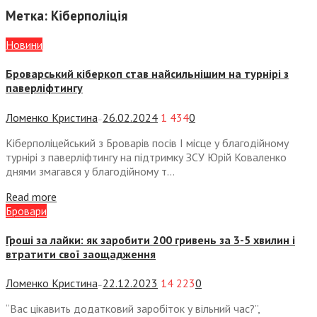
Метка:
Кіберполіція
Новини
Броварський кіберкоп став найсильнішим на турнірі з
паверліфтингу
Ломенко Кристина
26.02.2024
1 434
0
—
Кіберполіцейський з Броварів посів I місце у благодійному
турнірі з паверліфтингу на підтримку ЗСУ Юрій Коваленко
днями змагався у благодійному т...
Read more
Бровари
Гроші за лайки: як заробити 200 гривень за 3-5 хвилин і
втратити свої заощадження
Ломенко Кристина
22.12.2023
14 223
0
—
“Вас цікавить додатковий заробіток у вільний час?”,