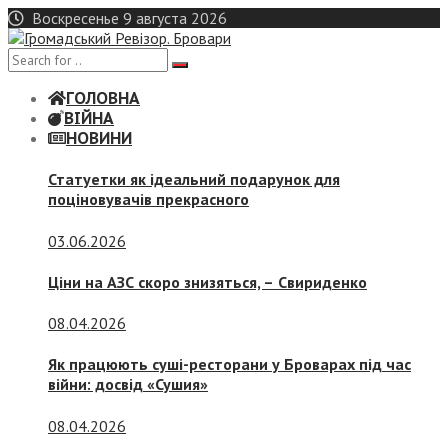
Skip
Воскресенье 9 августа 2026
to
content
ГОЛОВНА
ВІЙНА
НОВИНИ
Статуетки як ідеальний подарунок для
поціновувачів прекрасного
03.06.2026
Ціни на АЗС скоро знизяться, –
Свириденко
08.04.2026
Як працюють суші-ресторани у Броварах під час
війни: досвід «Сушия»
08.04.2026