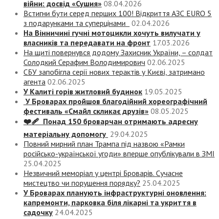
війни: досвід «Сушия»
08.04.2026
Встигни бути серед перших 100! Відкриття АЗС EURO 5
з подарунками та суперцінами
02.04.2026
На Вінничині гучні мотоцикли хочуть вилучати у
власників та передавати на фронт
17.03.2026
На щиті повернувся додому Захисник України, – солдат
Солодкий Серафим Володимирович
02.06.2025
СБУ запобігла серії нових терактів у Києві, затримано
агента
02.06.2025
У Калиті горів житловий будинок
19.05.2025
У Броварах пройшов благодійний хореографічний
фестиваль «Смайл скликає друзів»
08.05.2025
❤️‍🩹 Понад 150 броварчан отримають адресну
матеріальну допомогу
29.04.2025
Повний мирний план Трампа під назвою «‎Рамки
російсько-української угоди» вперше опублікували в ЗМІ
25.04.2025
Незвичний меморіал у центрі Броварів. Сучасне
мистецтво чи порушення порядку?
25.04.2025
У Броварах планують інфраструктурні оновлення:
капремонти, парковка біля лікарні та укриття в
садочку
24.04.2025