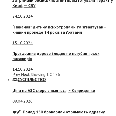
Затримали російських агентів, які готували теракт у
Києві, — СБУ
24.10.2024
“Накачав” дитину психотропами та згвалтував –
киянин проведе 14 років за ґратами
15.10.2024
Протаранив дерево і ледве не погубив трьох
пасажирів
14.10.2024
Prev
Next
Showing
1
Of
86
СУСПIЛЬСТВО
Ціни на АЗС скоро знизяться, –
Свириденко
08.04.2026
❤️‍🩹 Понад 150 броварчан отримають адресну