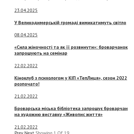
23.04.2025
У Великодимерській громаді вимикатимуть світло
08.04.2025
«Сила жіночності та як її розвинути»: броварчанок
запрошують на семінар
22.02.2022
Кіноклуб з психологом у КІП «ТепЛиця», сезон 2022
розпочато!
21.02.2022
Броварська міська бібліотека запрошує броварчан
на художню виставку «Живопис життя»
21.02.2022
Prev
Next
Showing
1
Of
19