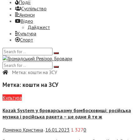
Події
Суспiльство
Анонси
Відео
Дайджест
Культура
Спорт
Метка:
кошти на ЗСУ
Метка:
кошти на ЗСУ
Культура
Kozak System у броварському бомбосховищі: російська
музика і російська ракета – це одне й те ж
Ломенко Кристина
16.01.2023
1 327
0
—