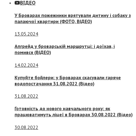
ВІДЕО
У Броварах пожежники врятували дитину і собаку з
палаючої квартири (ФОТО, ВІДЕО)
13.05.2024
Апгрейд у броварській маршрутці: і доїхав, і
помився (ВІДЕО)
14.02.2024
Купуйте бойлери: у Броварах скасували гаряче
водопостачання 31.08.2022 (Відео)
31.08.2022
Готовність до нового навчального року: як
працюватимуть ліцеї в Броварах 30.08.2022 (Відео)
30.08.2022