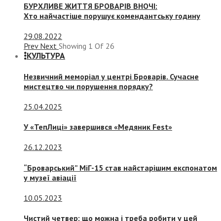
БУРХЛИВЕ ЖИТТЯ БРОВАРІВ ВНОЧІ:
Хто найчастіше порушує комендантську годину
29.08.2022
Prev
Next
Showing
1
Of
26
КУЛЬТУРА
Незвичний меморіал у центрі Броварів. Сучасне
мистецтво чи порушення порядку?
25.04.2025
У «ТепЛиці» завершився «Медяник Fest»
26.12.2023
“Броварський” МіГ-15 став найстарішим експонатом
у музеї авіації
10.05.2023
Чистий четвер: що можна і треба робити у цей