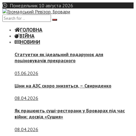
Skip
Понедельник 10 августа 2026
to
content
ГОЛОВНА
ВІЙНА
НОВИНИ
Статуетки як ідеальний подарунок для
поціновувачів прекрасного
03.06.2026
Ціни на АЗС скоро знизяться, –
Свириденко
08.04.2026
Як працюють суші-ресторани у Броварах під час
війни: досвід «Сушия»
08.04.2026