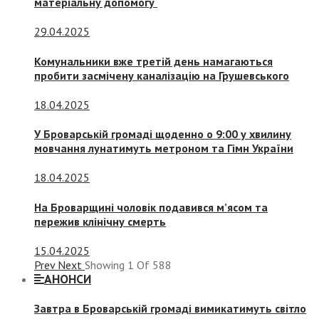
матеріальну допомогу
29.04.2025
Комунальники вже третій день намагаються
пробити засмічену каналізацію на Грушевського
18.04.2025
У Броварській громаді щоденно о 9:00 у хвилину
мовчання лунатимуть метроном та Гімн України
18.04.2025
На Броварщині чоловік подавився м’ясом та
пережив клінічну смерть
15.04.2025
Prev
Next
Showing
1
Of
588
АНОНСИ
Завтра в Броварській громаді вимикатимуть світло