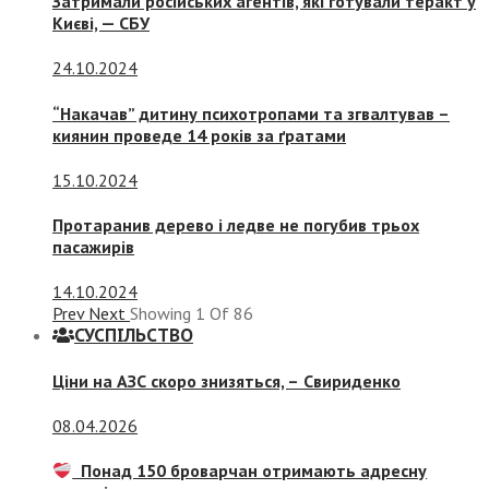
Затримали російських агентів, які готували теракт у
Києві, — СБУ
24.10.2024
“Накачав” дитину психотропами та згвалтував –
киянин проведе 14 років за ґратами
15.10.2024
Протаранив дерево і ледве не погубив трьох
пасажирів
14.10.2024
Prev
Next
Showing
1
Of
86
СУСПIЛЬСТВО
Ціни на АЗС скоро знизяться, –
Свириденко
08.04.2026
Понад 150 броварчан отримають адресну