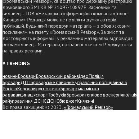
«Громадський Ревізор», свідоцтво про державну реєстрацію
друкованого ЗМІ КВ № 21097-10897Р. Засновник та
видавець: ТОВ «Незалежна інформаційна компанія «Голос
Київщини» Редакція може не поділяти думку авторів
публікацій. Будь-який передрук матеріалів – з обов’язковим
посиланням на газету «Громадський Ревізор». За зміст та
достовірність інформації у рекламних матеріалах відповідає
рекламодавець. Матеріали, позначені значком Р друкуються
на правах реклами.
# TRENDING
новини
Бровари
Броварський район
відео
Поліція
Бровари
ДТП
Броварське районне управління поліції
війна з
Росією
Коронавірус
пожежа
Броварська міська
рада
вакцинація
спорт
Требухів
Броваритепловодоенергія
поліція
райуправління ДСНС
ДСНС
бюджет
Княжичі
Всі права захищені: © 2023,
«Громадський Ревізор»