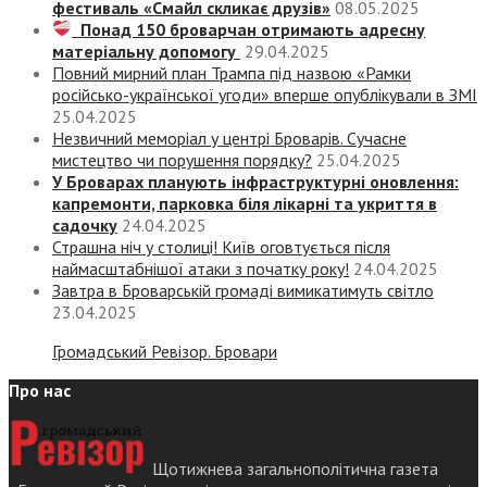
фестиваль «Смайл скликає друзів»
08.05.2025
Понад 150 броварчан отримають адресну
матеріальну допомогу
29.04.2025
Повний мирний план Трампа під назвою «‎Рамки
російсько-української угоди» вперше опублікували в ЗМІ
25.04.2025
Незвичний меморіал у центрі Броварів. Сучасне
мистецтво чи порушення порядку?
25.04.2025
У Броварах планують інфраструктурні оновлення:
капремонти, парковка біля лікарні та укриття в
садочку
24.04.2025
Страшна ніч у столиці! Київ оговтується після
наймасштабнішої атаки з початку року!
24.04.2025
Завтра в Броварській громаді вимикатимуть світло
23.04.2025
Громадський Ревізор. Бровари
Про нас
Щотижнева загальнополітична газета