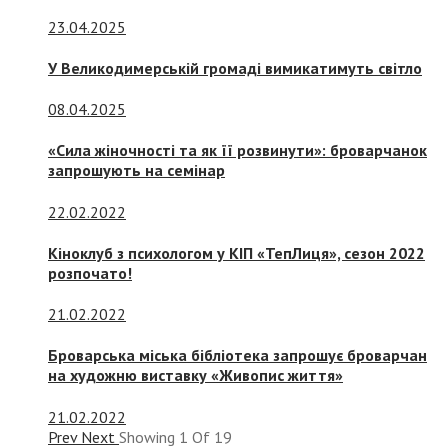
23.04.2025
У Великодимерській громаді вимикатимуть світло
08.04.2025
«Сила жіночності та як її розвинути»: броварчанок
запрошують на семінар
22.02.2022
Кіноклуб з психологом у КІП «ТепЛиця», сезон 2022
розпочато!
21.02.2022
Броварська міська бібліотека запрошує броварчан
на художню виставку «Живопис життя»
21.02.2022
Prev
Next
Showing
1
Of
19