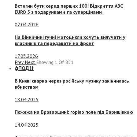
Встигни бути серед перших 100! Відкриття АЗС
EURO 5 з подарунками та суперцінами
02.04.2026
На Вінничині гучні мотоцикли хочуть вилучати у
власників та передавати на фронт
17.03.2026
Prev
Next
Showing
1
Of
851
ПОДІЇ
В Києві сварка через російську музику закінчилась
вбивством
18.04.2025
Пожежа на Броварщині: горіло поле під Баришівкою
14.04.2025