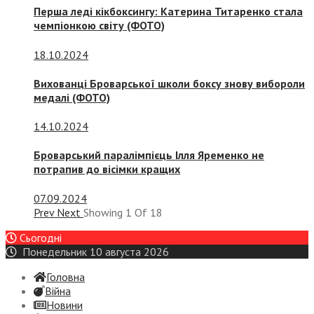
Перша леді кікбоксингу: Катерина Титаренко стала
чемпіонкою світу (ФОТО)
18.10.2024
Вихованці Броварської школи боксу знову вибороли
медалі (ФОТО)
14.10.2024
Броварський паралімпієць Ілля Яременко не
потрапив до вісімки кращих
07.09.2024
Prev
Next
Showing
1
Of
18
Сьогодні
Понедельник 10 августа 2026
Головна
Війна
Новини