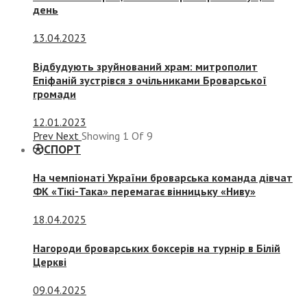
день
13.04.2023
Відбудують зруйнований храм: митрополит
Епіфаній зустрівся з очільниками Броварської
громади
12.01.2023
Prev
Next
Showing
1
Of
9
СПОРТ
На чемпіонаті України броварська команда дівчат
ФК «Тікі-Така» перемагає вінницьку «Ниву»
18.04.2025
Нагороди броварських боксерів на турнір в Білій
Церкві
09.04.2025