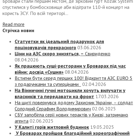
Бровари стали першим містом, де зірковий гурт Kozak System
спустилися у бомбосховище аби відіграти 110-й концерт на
користь ЗСУ. По всій територі...
Read more
Стрічка новин
Статуетки як ідеальний подарунок для
поціновувачів прекрасного
03.06.2026
Ціни на АЗС скоро знизяться, –
Свириденко
08.04.2026
Як працюють суші-ресторани у Броварах під час
війни: досвід «Сушия»
08.04.2026
Встигни бути серед перших 100! Відкриття АЗС EURO 5
з подарунками та суперцінами
02.04.2026
На Вінничині гучні мотоцикли хочуть вилучати у
власників та передавати на фронт
17.03.2026
На щиті повернувся додому Захисник України, – солдат
Солодкий Серафим Володимирович
02.06.2025
СБУ запобігла серії нових терактів у Києві, затримано
агента
02.06.2025
У Калиті горів житловий будинок
19.05.2025
У Броварах пройшов благодійний хореографічний