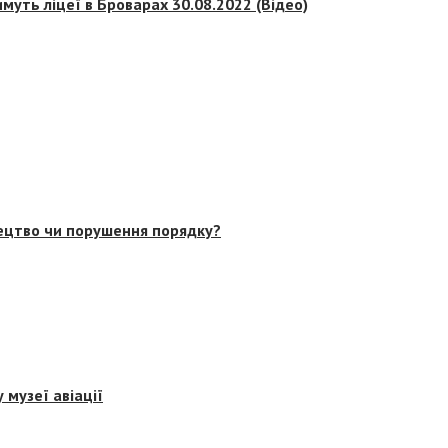
муть ліцеї в Броварах 30.08.2022 (Відео)
тецтво чи порушення порядку?
 музеї авіації