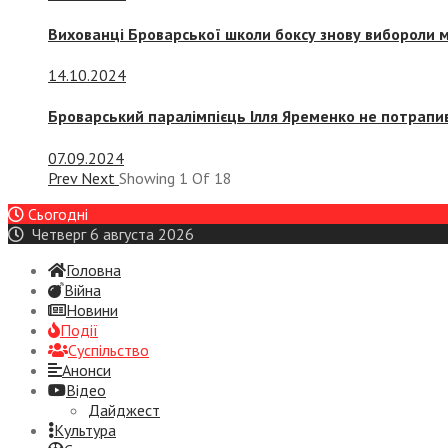
Вихованці Броварської школи боксу знову вибороли 
14.10.2024
Броварський паралімпієць Ілля Яременко не потрапив
07.09.2024
Prev
Next
Showing
1
Of
18
Сьогодні
Четверг 6 августа 2026
Головна
Війна
Новини
Події
Суспiльство
Анонси
Відео
Дайджест
Культура