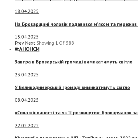
18.04.2025
На Броварщині чоловік подавився м’ясом та пережив 
15.04.2025
Prev
Next
Showing
1
Of
588
АНОНСИ
Завтра в Броварській громаді вимикатимуть світло
23.04.2025
У Великодимерській громаді вимикатимуть світло
08.04.2025
«Сила жіночності та як її розвинути»: броварчанок 
22.02.2022
Кіноклуб з психологом у КІП «ТепЛиця», сезон 2022 р