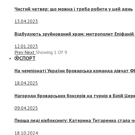
Чистий четвер: що можна і треба робити у цей день
13.04.2023
Відбудують зруйнований храм: митрополит Епіфаній 
12.01.2023
Prev
Next
Showing
1
Of
9
СПОРТ
На чемпіонаті України броварська команда дівчат ФК
18.04.2025
Нагороди броварських боксерів на турнір в Білій Церк
09.04.2025
Перша леді кікбоксингу: Катерина Титаренко стала ч
18.10.2024