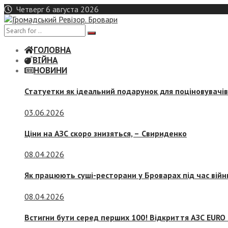
Skip
Четверг 6 августа 2026
to
content
ГОЛОВНА
ВІЙНА
НОВИНИ
Статуетки як ідеальний подарунок для поціновувачі
03.06.2026
Ціни на АЗС скоро знизяться, –
Свириденко
08.04.2026
Як працюють суші-ресторани у Броварах під час війн
08.04.2026
Встигни бути серед перших 100! Відкриття АЗС EURO