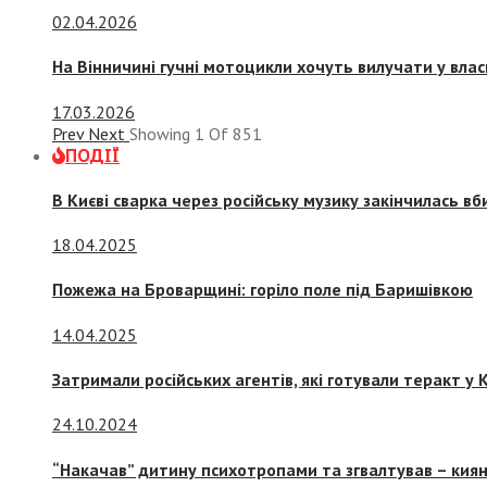
02.04.2026
На Вінничині гучні мотоцикли хочуть вилучати у вла
17.03.2026
Prev
Next
Showing
1
Of
851
ПОДІЇ
В Києві сварка через російську музику закінчилась в
18.04.2025
Пожежа на Броварщині: горіло поле під Баришівкою
14.04.2025
Затримали російських агентів, які готували теракт у К
24.10.2024
“Накачав” дитину психотропами та згвалтував – киян