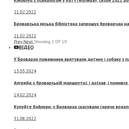
21.02.2022
Броварська міська бібліотека запрошує броварчан 
21.02.2022
Prev
Next
Showing
1
Of
19
ВІДЕО
У Броварах пожежники врятували дитину і собаку з 
13.05.2024
Апгрейд у броварській маршрутці: і доїхав, і помився
14.02.2024
Купуйте бойлери: у Броварах скасували гаряче водоп
31.08.2022