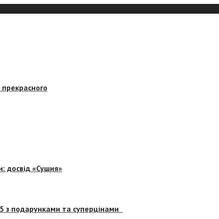
в прекрасного
и: досвід «Сушия»
 5 з подарунками та суперцінами