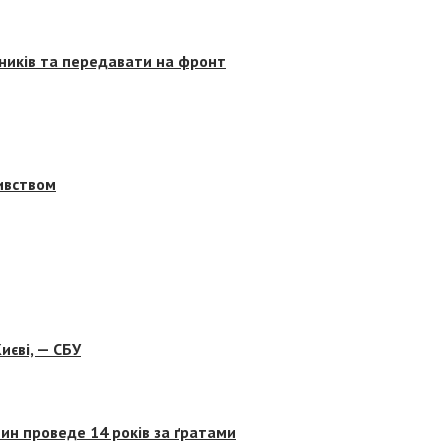
сників та передавати на фронт
бивством
иєві, — СБУ
ин проведе 14 років за ґратами