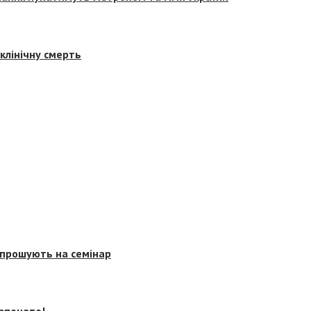
клінічну смерть
запрошують на семінар
озпочато!