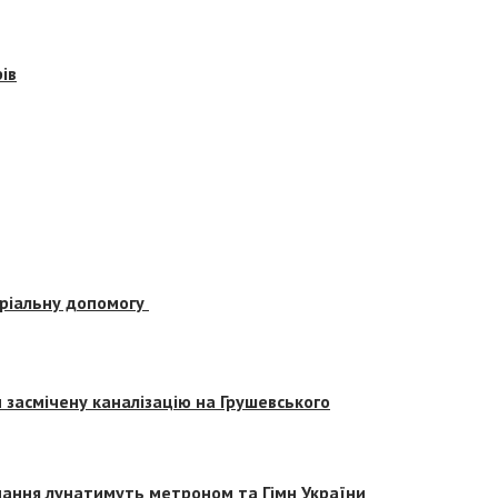
ів
еріальну допомогу
засмічену каналізацію на Грушевського
вчання лунатимуть метроном та Гімн України