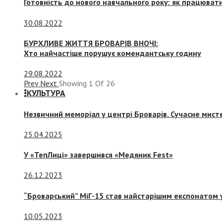
Готовність до нового навчального року: як працювати
30.08.2022
БУРХЛИВЕ ЖИТТЯ БРОВАРІВ ВНОЧІ:
Хто найчастіше порушує комендантську годину
29.08.2022
Prev
Next
Showing
1
Of
26
КУЛЬТУРА
Незвичний меморіал у центрі Броварів. Сучасне мис
25.04.2025
У «ТепЛиці» завершився «Медяник Fest»
26.12.2023
“Броварський” МіГ-15 став найстарішим експонатом у
10.05.2023