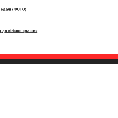
медалі (ФОТО)
 до вісімки кращих