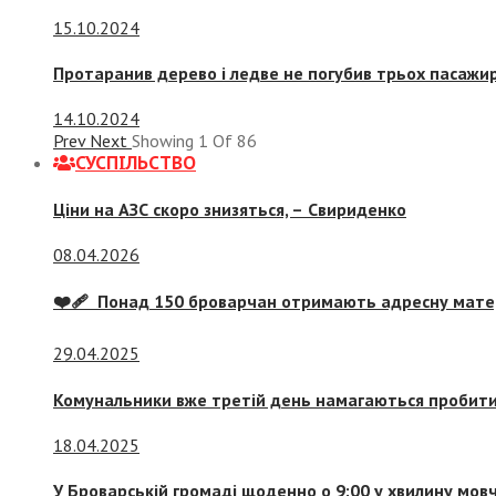
15.10.2024
Протаранив дерево і ледве не погубив трьох пасажир
14.10.2024
Prev
Next
Showing
1
Of
86
СУСПIЛЬСТВО
Ціни на АЗС скоро знизяться, –
Свириденко
08.04.2026
❤️‍🩹 Понад 150 броварчан отримають адресну мат
29.04.2025
Комунальники вже третій день намагаються пробити 
18.04.2025
У Броварській громаді щоденно о 9:00 у хвилину мо