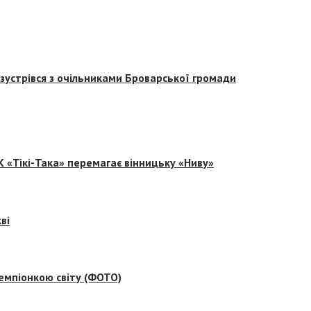
зустрівся з очільниками Броварської громади
 «Тікі-Така» перемагає вінницьку «Ниву»
ві
емпіонкою світу (ФОТО)