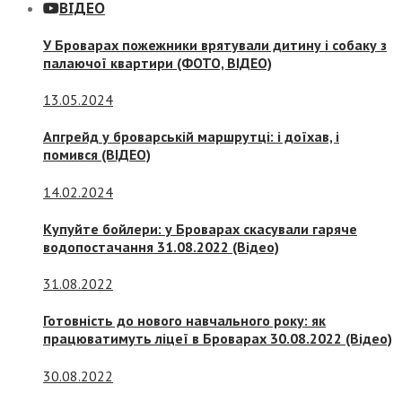
ВІДЕО
У Броварах пожежники врятували дитину і собаку з
палаючої квартири (ФОТО, ВІДЕО)
13.05.2024
Апгрейд у броварській маршрутці: і доїхав, і
помився (ВІДЕО)
14.02.2024
Купуйте бойлери: у Броварах скасували гаряче
водопостачання 31.08.2022 (Відео)
31.08.2022
Готовність до нового навчального року: як
працюватимуть ліцеї в Броварах 30.08.2022 (Відео)
30.08.2022