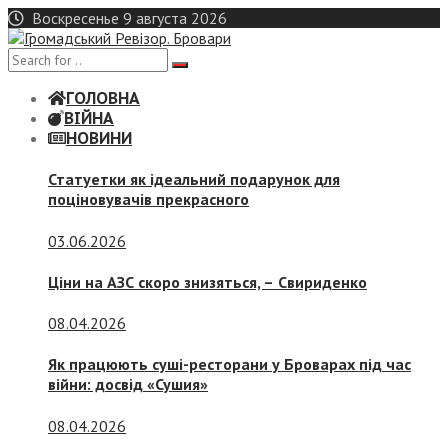
Skip
Воскресенье 9 августа 2026
to
content
ГОЛОВНА
ВІЙНА
НОВИНИ
Статуетки як ідеальний подарунок для
поціновувачів прекрасного
03.06.2026
Ціни на АЗС скоро знизяться, –
Свириденко
08.04.2026
Як працюють суші-ресторани у Броварах під час
війни: досвід «Сушия»
08.04.2026