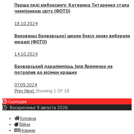
Перша леді кікбоксингу: Катерина Титаренко стала
чемпіонкою світу (ФОТО)
18.10.2024
Вихованці Броварської школи боксу знову вибороли
медалі (ФОТО)
14.10.2024
Броварський паралімпієць Ілля Яременко не
потрапив до вісімки кращих
07.09.2024
Prev
Next
Showing
1
Of
18
Сьогодні
Воскресенье 9 августа 2026
Головна
Війна
Новини