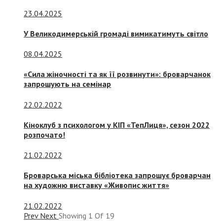
23.04.2025
У Великодимерській громаді вимикатимуть світло
08.04.2025
«Сила жіночності та як її розвинути»: броварчанок
запрошують на семінар
22.02.2022
Кіноклуб з психологом у КІП «ТепЛиця», сезон 2022
розпочато!
21.02.2022
Броварська міська бібліотека запрошує броварчан
на художню виставку «Живопис життя»
21.02.2022
Prev
Next
Showing
1
Of
19