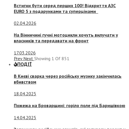
Встигни бути серед перших 100! Відкриття АЗС
EURO 5 з подарунками та суперцінами
02.04.2026
На Вінничині гучні мотоцикли хочуть вилучати у
власників та передавати на фронт
17.03.2026
Prev
Next
Showing
1
Of
851
ПОДІЇ
В Києві сварка через російську музику закінчилась
вбивством
18.04.2025
Пожежа на Броварщині: горіло поле під Баришівкою
14.04.2025