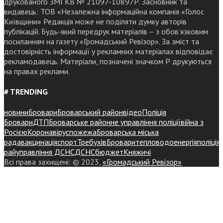
друкованого ЗМІ КВ № 21097-10897Р. Засновник та
видавець: ТОВ «Незалежна інформаційна компанія «Голос
Київщини» Редакція може не поділяти думку авторів
публікацій. Будь-який передрук матеріалів – з обов’язковим
посиланням на газету «Громадський Ревізор». За зміст та
достовірність інформації у рекламних матеріалах відповідає
рекламодавець. Матеріали, позначені значком Р друкуються
на правах реклами.
# TRENDING
новини
Бровари
Броварський район
відео
Поліція
Бровари
ДТП
Броварське районне управління поліції
війна з
Росією
Коронавірус
пожежа
Броварська міська
рада
вакцинація
спорт
Требухів
Броваритепловодоенергія
поліція
райуправління ДСНС
ДСНС
бюджет
Княжичі
Всі права захищені: © 2023,
«Громадський Ревізор»