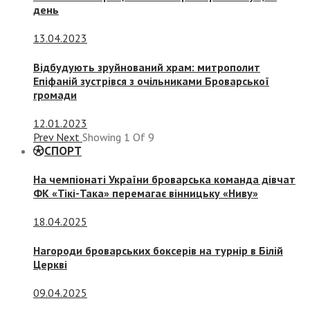
день
13.04.2023
Відбудують зруйнований храм: митрополит
Епіфаній зустрівся з очільниками Броварської
громади
12.01.2023
Prev
Next
Showing
1
Of
9
СПОРТ
На чемпіонаті України броварська команда дівчат
ФК «Тікі-Така» перемагає вінницьку «Ниву»
18.04.2025
Нагороди броварських боксерів на турнір в Білій
Церкві
09.04.2025