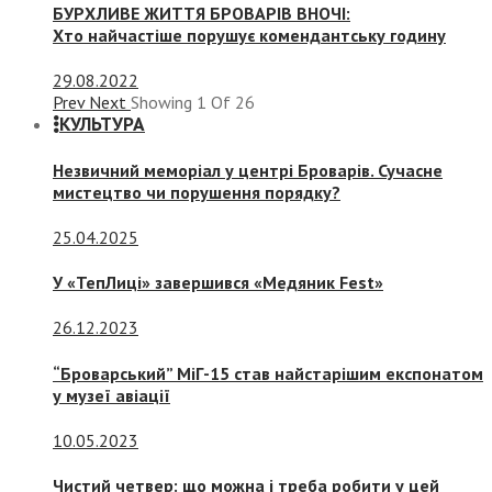
БУРХЛИВЕ ЖИТТЯ БРОВАРІВ ВНОЧІ:
Хто найчастіше порушує комендантську годину
29.08.2022
Prev
Next
Showing
1
Of
26
КУЛЬТУРА
Незвичний меморіал у центрі Броварів. Сучасне
мистецтво чи порушення порядку?
25.04.2025
У «ТепЛиці» завершився «Медяник Fest»
26.12.2023
“Броварський” МіГ-15 став найстарішим експонатом
у музеї авіації
10.05.2023
Чистий четвер: що можна і треба робити у цей