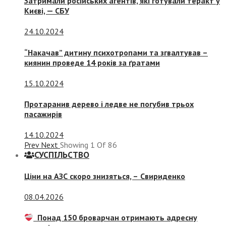
Затримали російських агентів, які готували теракт у
Києві, — СБУ
24.10.2024
“Накачав” дитину психотропами та згвалтував –
киянин проведе 14 років за ґратами
15.10.2024
Протаранив дерево і ледве не погубив трьох
пасажирів
14.10.2024
Prev
Next
Showing
1
Of
86
СУСПIЛЬСТВО
Ціни на АЗС скоро знизяться, –
Свириденко
08.04.2026
Понад 150 броварчан отримають адресну