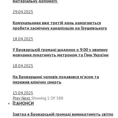
матеріальну допомогу
29.04.2025
Комунальники вже третій день намагаються
пробити засмічену каналізацію на Грушевського
18.04.2025
У Броварській громаді щоденно о 9:00 у хвилину
мовчання лунатимуть метроном та Гімн України
18.04.2025
На Броварщині чоловік подавився м’ясом та
пережив клінічну смерть
15.04.2025
Prev
Next
Showing
1
Of
588
АНОНСИ
Завтра в Броварській громаді вимикатимуть світло