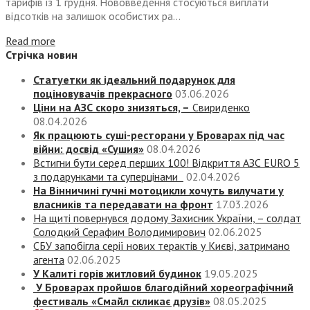
тарифів із 1 грудня. Нововведення стосуються виплати
відсотків на залишок особистих ра...
Read more
Стрічка новин
Статуетки як ідеальний подарунок для
поціновувачів прекрасного
03.06.2026
Ціни на АЗС скоро знизяться, –
Свириденко
08.04.2026
Як працюють суші-ресторани у Броварах під час
війни: досвід «Сушия»
08.04.2026
Встигни бути серед перших 100! Відкриття АЗС EURO 5
з подарунками та суперцінами
02.04.2026
На Вінничині гучні мотоцикли хочуть вилучати у
власників та передавати на фронт
17.03.2026
На щиті повернувся додому Захисник України, – солдат
Солодкий Серафим Володимирович
02.06.2025
СБУ запобігла серії нових терактів у Києві, затримано
агента
02.06.2025
У Калиті горів житловий будинок
19.05.2025
У Броварах пройшов благодійний хореографічний
фестиваль «Смайл скликає друзів»
08.05.2025