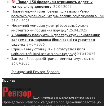
Понад 150 броварчан отримають адресну
матеріальну допомогу
29.04.2025
Повний мирний план Трампа під назвою «‎Рамки
російсько-української угоди» вперше опублікували в ЗМІ
25.04.2025
Незвичний меморіал у центрі Броварів. Сучасне
мистецтво чи порушення порядку?
25.04.2025
У Броварах планують інфраструктурні оновлення:
капремонти, парковка біля лікарні та укриття в
садочку
24.04.2025
Страшна ніч у столиці! Київ оговтується після
наймасштабнішої атаки з початку року!
24.04.2025
Завтра в Броварській громаді вимикатимуть світло
23.04.2025
Громадський Ревізор. Бровари
Про нас
Щотижнева загальнополітична газета
«Громадський Ревізор», свідоцтво про державну реєстрацію