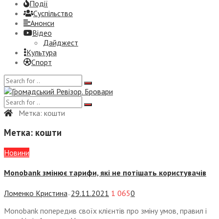
Події
Суспiльство
Анонси
Відео
Дайджест
Культура
Спорт
Метка:
кошти
Метка:
кошти
Новини
Monobank змінює тарифи, які не потішать користувачів
Ломенко Кристина
29.11.2021
1 065
0
—
Monobank попередив своїх клієнтів про зміну умов, правил і