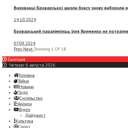
Вихованці Броварської школи боксу знову вибороли 
14.10.2024
Броварський паралімпієць Ілля Яременко не потрапив
07.09.2024
Prev
Next
Showing
1
Of
18
Сьогодні
Четверг 6 августа 2026
Головна
Війна
Новини
Події
Суспiльство
Анонси
Відео
Дайджест
Культура
Спорт