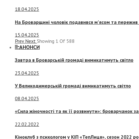
18.04.2025
На Броварщині чоловік подавився м’ясом та пережив 
15.04.2025
Prev
Next
Showing
1
Of
588
АНОНСИ
Завтра в Броварській громаді вимикатимуть світло
23.04.2025
У Великодимерській громаді вимикатимуть світло
08.04.2025
«Сила жіночності та як її розвинути»: броварчанок 
22.02.2022
Кіноклуб з психологом у КІП «ТепЛиця», сезон 2022 р