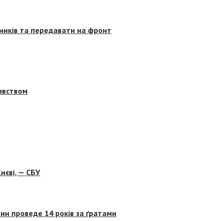
сників та передавати на фронт
бивством
иєві, — СБУ
ин проведе 14 років за ґратами