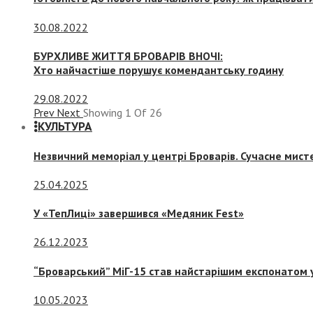
30.08.2022
БУРХЛИВЕ ЖИТТЯ БРОВАРІВ ВНОЧІ:
Хто найчастіше порушує комендантську годину
29.08.2022
Prev
Next
Showing
1
Of
26
КУЛЬТУРА
Незвичний меморіал у центрі Броварів. Сучасне мис
25.04.2025
У «ТепЛиці» завершився «Медяник Fest»
26.12.2023
“Броварський” МіГ-15 став найстарішим експонатом у
10.05.2023