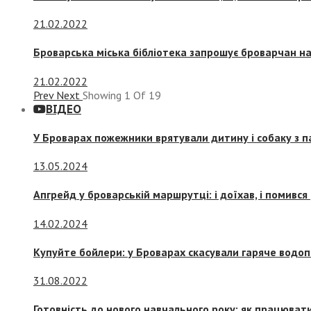
21.02.2022
Броварська міська бібліотека запрошує броварчан 
21.02.2022
Prev
Next
Showing
1
Of
19
ВІДЕО
У Броварах пожежники врятували дитину і собаку з 
13.05.2024
Апгрейд у броварській маршрутці: і доїхав, і помився
14.02.2024
Купуйте бойлери: у Броварах скасували гаряче водоп
31.08.2022
Готовність до нового навчального року: як працювати