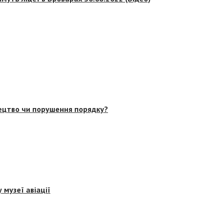
тецтво чи порушення порядку?
 музеї авіації