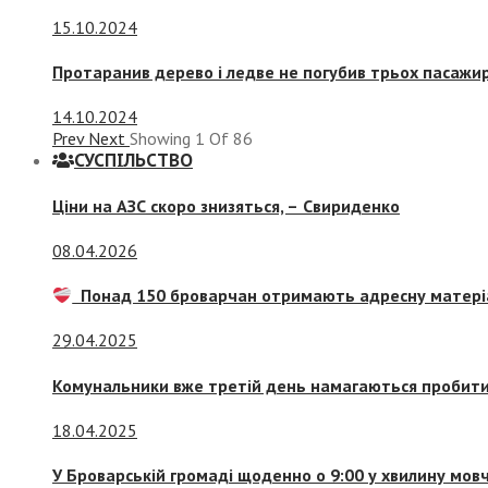
15.10.2024
Протаранив дерево і ледве не погубив трьох пасажир
14.10.2024
Prev
Next
Showing
1
Of
86
СУСПIЛЬСТВО
Ціни на АЗС скоро знизяться, –
Свириденко
08.04.2026
Понад 150 броварчан отримають адресну матері
29.04.2025
Комунальники вже третій день намагаються пробити 
18.04.2025
У Броварській громаді щоденно о 9:00 у хвилину мо