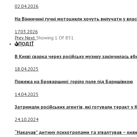
02.04.2026
На Вінничині гучні мотоцикли хочуть вилучати у вла
17.03.2026
Prev
Next
Showing
1
Of
851
ПОДІЇ
В Києві сварка через російську музику закінчилась в
18.04.2025
Пожежа на Броварщині: горіло поле під Баришівкою
14.04.2025
Затримали російських агентів, які готували теракт у К
24.10.2024
“Накачав” дитину психотропами та згвалтував – киян