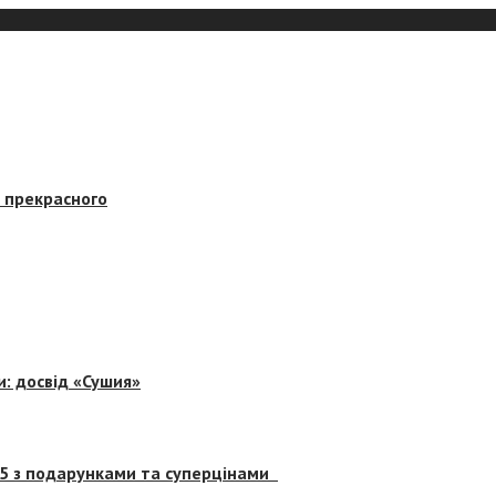
в прекрасного
и: досвід «Сушия»
 5 з подарунками та суперцінами