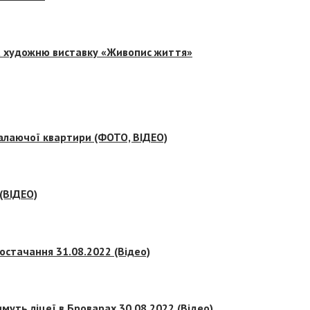
на художню виставку «Живопис життя»
палаючої квартири (ФОТО, ВІДЕО)
 (ВІДЕО)
остачання 31.08.2022 (Відео)
муть ліцеї в Броварах 30.08.2022 (Відео)