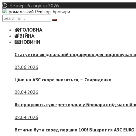
Skip
Четверг 6 августа 2026
to
content
ГОЛОВНА
ВІЙНА
НОВИНИ
Статуетки як ідеальний подарунок для поціновувачі
03.06.2026
Ціни на АЗС скоро знизяться, –
Свириденко
08.04.2026
Як працюють суші-ресторани у Броварах під час війн
08.04.2026
Встигни бути серед перших 100! Відкриття АЗС EURO