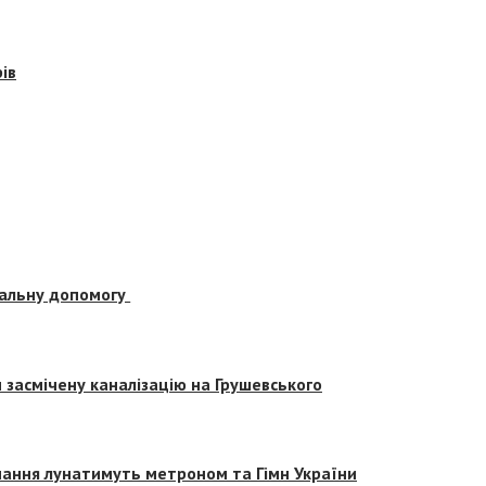
ів
альну допомогу
засмічену каналізацію на Грушевського
вчання лунатимуть метроном та Гімн України