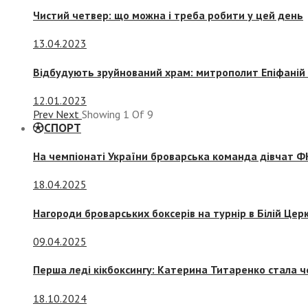
Чистий четвер: що можна і треба робити у цей день
13.04.2023
Відбудують зруйнований храм: митрополит Епіфаній 
12.01.2023
Prev
Next
Showing
1
Of
9
СПОРТ
На чемпіонаті України броварська команда дівчат ФК
18.04.2025
Нагороди броварських боксерів на турнір в Білій Церк
09.04.2025
Перша леді кікбоксингу: Катерина Титаренко стала ч
18.10.2024