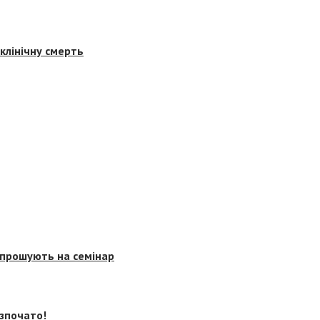
клінічну смерть
запрошують на семінар
озпочато!