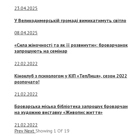
23.04.2025
У Великодимерській громаді вимикатимуть світло
08.04.2025
«Сила жіночності та як її розвинути»: броварчанок
запрошують на семінар
22.02.2022
Кіноклуб з психологом у КІП «ТепЛиця», сезон 2022
розпочато!
21.02.2022
Броварська міська бібліотека запрошує броварчан
на художню виставку «Живопис життя»
21.02.2022
Prev
Next
Showing
1
Of
19