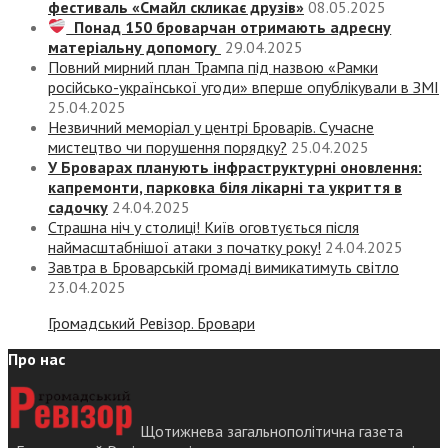
фестиваль «Смайл скликає друзів»
08.05.2025
Понад 150 броварчан отримають адресну
матеріальну допомогу
29.04.2025
Повний мирний план Трампа під назвою «‎Рамки
російсько-української угоди» вперше опублікували в ЗМІ
25.04.2025
Незвичний меморіал у центрі Броварів. Сучасне
мистецтво чи порушення порядку?
25.04.2025
У Броварах планують інфраструктурні оновлення:
капремонти, парковка біля лікарні та укриття в
садочку
24.04.2025
Страшна ніч у столиці! Київ оговтується після
наймасштабнішої атаки з початку року!
24.04.2025
Завтра в Броварській громаді вимикатимуть світло
23.04.2025
Громадський Ревізор. Бровари
Про нас
Щотижнева загальнополітична газета