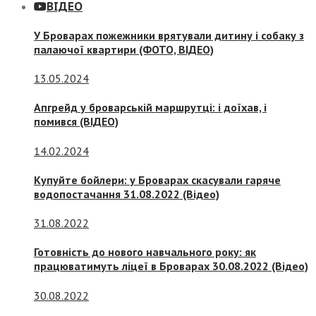
ВІДЕО
У Броварах пожежники врятували дитину і собаку з
палаючої квартири (ФОТО, ВІДЕО)
13.05.2024
Апгрейд у броварській маршрутці: і доїхав, і
помився (ВІДЕО)
14.02.2024
Купуйте бойлери: у Броварах скасували гаряче
водопостачання 31.08.2022 (Відео)
31.08.2022
Готовність до нового навчального року: як
працюватимуть ліцеї в Броварах 30.08.2022 (Відео)
30.08.2022