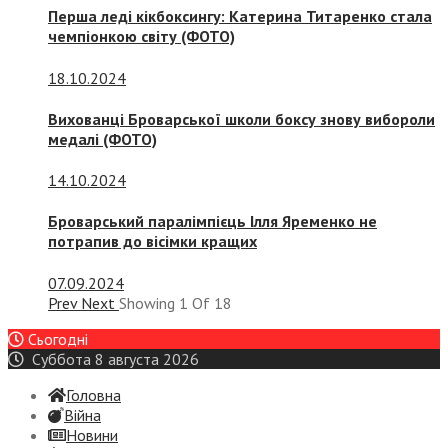
Перша леді кікбоксингу: Катерина Титаренко стала
чемпіонкою світу (ФОТО)
18.10.2024
Вихованці Броварської школи боксу знову вибороли
медалі (ФОТО)
14.10.2024
Броварський паралімпієць Ілля Яременко не
потрапив до вісімки кращих
07.09.2024
Prev
Next
Showing
1
Of
18
Сьогодні
Суббота 8 августа 2026
Головна
Війна
Новини