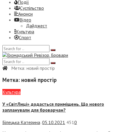
Події
Суспiльство
Анонси
Відео
Дайджест
Культура
Спорт
Метка:
новий простір
Метка:
новий простір
Культура
У «СвітЛиці» додасться приміщень. Що нового
запланували для броварчан?
Білецька Катерина
05.10.2021
451
0
—