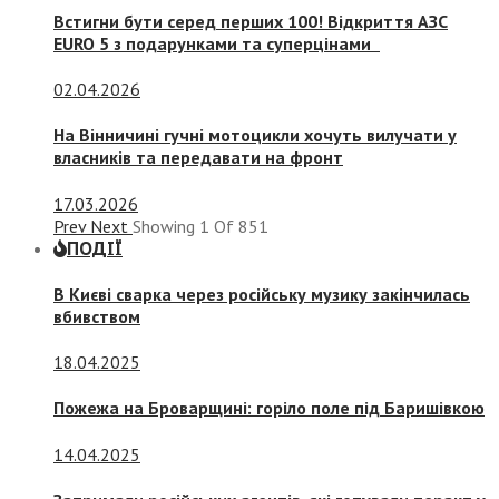
Встигни бути серед перших 100! Відкриття АЗС
EURO 5 з подарунками та суперцінами
02.04.2026
На Вінничині гучні мотоцикли хочуть вилучати у
власників та передавати на фронт
17.03.2026
Prev
Next
Showing
1
Of
851
ПОДІЇ
В Києві сварка через російську музику закінчилась
вбивством
18.04.2025
Пожежа на Броварщині: горіло поле під Баришівкою
14.04.2025