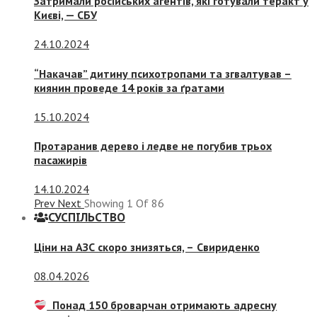
Затримали російських агентів, які готували теракт у
Києві, — СБУ
24.10.2024
“Накачав” дитину психотропами та згвалтував –
киянин проведе 14 років за ґратами
15.10.2024
Протаранив дерево і ледве не погубив трьох
пасажирів
14.10.2024
Prev
Next
Showing
1
Of
86
СУСПIЛЬСТВО
Ціни на АЗС скоро знизяться, –
Свириденко
08.04.2026
Понад 150 броварчан отримають адресну