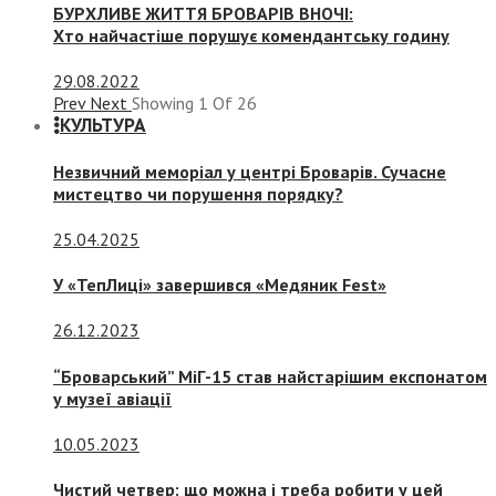
БУРХЛИВЕ ЖИТТЯ БРОВАРІВ ВНОЧІ:
Хто найчастіше порушує комендантську годину
29.08.2022
Prev
Next
Showing
1
Of
26
КУЛЬТУРА
Незвичний меморіал у центрі Броварів. Сучасне
мистецтво чи порушення порядку?
25.04.2025
У «ТепЛиці» завершився «Медяник Fest»
26.12.2023
“Броварський” МіГ-15 став найстарішим експонатом
у музеї авіації
10.05.2023
Чистий четвер: що можна і треба робити у цей