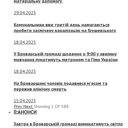
матеріальну допомогу
29.04.2025
Комунальники вже третій день намагаються
пробити засмічену каналізацію на Грушевського
18.04.2025
У Броварській громаді щоденно о 9:00 у хвилину
мовчання лунатимуть метроном та Гімн України
18.04.2025
На Броварщині чоловік подавився м’ясом та
пережив клінічну смерть
15.04.2025
Prev
Next
Showing
1
Of
588
АНОНСИ
Завтра в Броварській громаді вимикатимуть світло