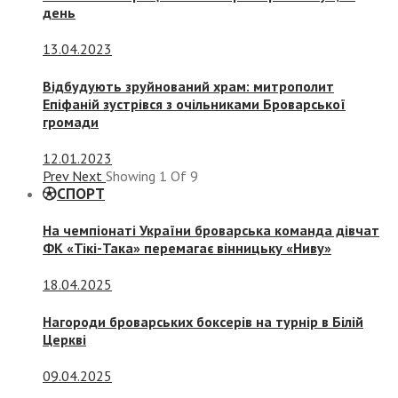
день
13.04.2023
Відбудують зруйнований храм: митрополит
Епіфаній зустрівся з очільниками Броварської
громади
12.01.2023
Prev
Next
Showing
1
Of
9
СПОРТ
На чемпіонаті України броварська команда дівчат
ФК «Тікі-Така» перемагає вінницьку «Ниву»
18.04.2025
Нагороди броварських боксерів на турнір в Білій
Церкві
09.04.2025