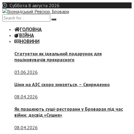
Skip
Суббота 8 августа 2026
to
content
ГОЛОВНА
ВІЙНА
НОВИНИ
Статуетки як ідеальний подарунок для
поціновувачів прекрасного
03.06.2026
Ціни на АЗС скоро знизяться, –
Свириденко
08.04.2026
Як працюють суші-ресторани у Броварах під час
війни: досвід «Сушия»
08.04.2026