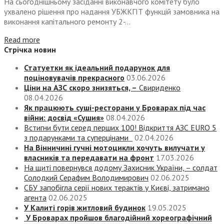
На сьогоднішньому засіданні виконавчого комітету було
ухвалено рішення про надання УБЖКГІТ функцій замовника на
виконання капітального ремонту 2-...
Read more
Стрічка новин
Статуетки як ідеальний подарунок для
поціновувачів прекрасного
03.06.2026
Ціни на АЗС скоро знизяться, –
Свириденко
08.04.2026
Як працюють суші-ресторани у Броварах під час
війни: досвід «Сушия»
08.04.2026
Встигни бути серед перших 100! Відкриття АЗС EURO 5
з подарунками та суперцінами
02.04.2026
На Вінничині гучні мотоцикли хочуть вилучати у
власників та передавати на фронт
17.03.2026
На щиті повернувся додому Захисник України, – солдат
Солодкий Серафим Володимирович
02.06.2025
СБУ запобігла серії нових терактів у Києві, затримано
агента
02.06.2025
У Калиті горів житловий будинок
19.05.2025
У Броварах пройшов благодійний хореографічний