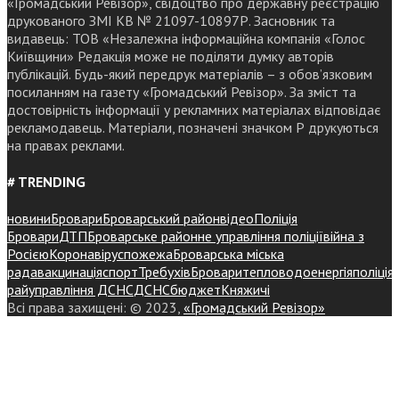
«Громадський Ревізор», свідоцтво про державну реєстрацію
друкованого ЗМІ КВ № 21097-10897Р. Засновник та
видавець: ТОВ «Незалежна інформаційна компанія «Голос
Київщини» Редакція може не поділяти думку авторів
публікацій. Будь-який передрук матеріалів – з обов’язковим
посиланням на газету «Громадський Ревізор». За зміст та
достовірність інформації у рекламних матеріалах відповідає
рекламодавець. Матеріали, позначені значком Р друкуються
на правах реклами.
# TRENDING
новини
Бровари
Броварський район
відео
Поліція
Бровари
ДТП
Броварське районне управління поліції
війна з
Росією
Коронавірус
пожежа
Броварська міська
рада
вакцинація
спорт
Требухів
Броваритепловодоенергія
поліція
райуправління ДСНС
ДСНС
бюджет
Княжичі
Всі права захищені: © 2023,
«Громадський Ревізор»