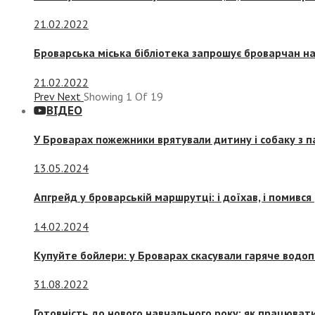
21.02.2022
Броварська міська бібліотека запрошує броварчан 
21.02.2022
Prev
Next
Showing
1
Of
19
ВІДЕО
У Броварах пожежники врятували дитину і собаку з 
13.05.2024
Апгрейд у броварській маршрутці: і доїхав, і помився
14.02.2024
Купуйте бойлери: у Броварах скасували гаряче водоп
31.08.2022
Готовність до нового навчального року: як працювати