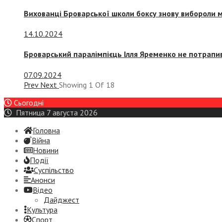
Вихованці Броварської школи боксу знову вибороли 
14.10.2024
Броварський паралімпієць Ілля Яременко не потрапив
07.09.2024
Prev
Next
Showing
1
Of
18
Сьогодні
Пятница 7 августа 2026
Головна
Війна
Новини
Події
Суспiльство
Анонси
Відео
Дайджест
Культура
Спорт