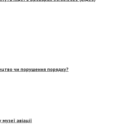
тецтво чи порушення порядку?
 музеї авіації