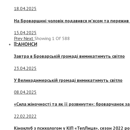
18.04.2025
На Броварщині чоловік подавився м’ясом та пережив 
15.04.2025
Prev
Next
Showing
1
Of
588
АНОНСИ
Завтра в Броварській громаді вимикатимуть світло
23.04.2025
У Великодимерській громаді вимикатимуть світло
08.04.2025
«Сила жіночності та як її розвинути»: броварчанок 
22.02.2022
Кіноклуб з психологом у КІП «ТепЛиця», сезон 2022 р