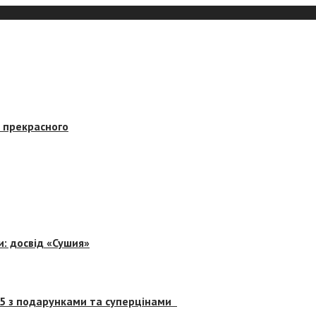
в прекрасного
и: досвід «Сушия»
 5 з подарунками та суперцінами