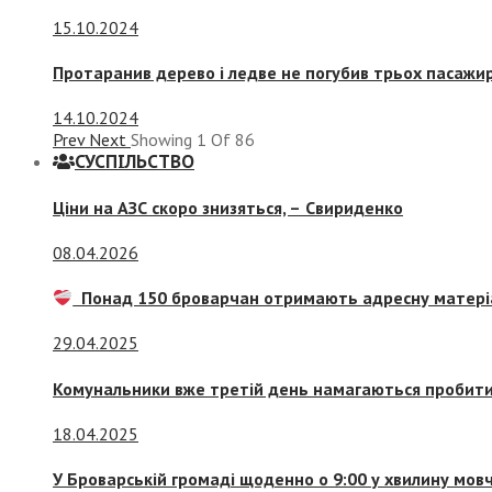
15.10.2024
Протаранив дерево і ледве не погубив трьох пасажир
14.10.2024
Prev
Next
Showing
1
Of
86
СУСПIЛЬСТВО
Ціни на АЗС скоро знизяться, –
Свириденко
08.04.2026
Понад 150 броварчан отримають адресну матері
29.04.2025
Комунальники вже третій день намагаються пробити 
18.04.2025
У Броварській громаді щоденно о 9:00 у хвилину мо