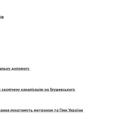
ів
альну допомогу
засмічену каналізацію на Грушевського
вчання лунатимуть метроном та Гімн України