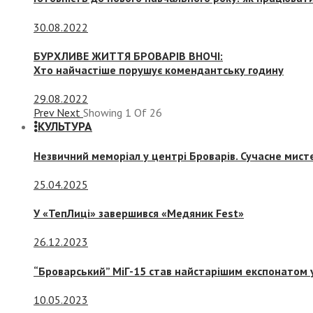
30.08.2022
БУРХЛИВЕ ЖИТТЯ БРОВАРІВ ВНОЧІ:
Хто найчастіше порушує комендантську годину
29.08.2022
Prev
Next
Showing
1
Of
26
КУЛЬТУРА
Незвичний меморіал у центрі Броварів. Сучасне мис
25.04.2025
У «ТепЛиці» завершився «Медяник Fest»
26.12.2023
“Броварський” МіГ-15 став найстарішим експонатом у
10.05.2023