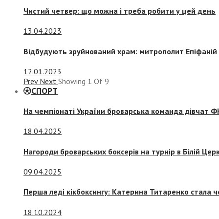
Чистий четвер: що можна і треба робити у цей день
13.04.2023
Відбудують зруйнований храм: митрополит Епіфаній 
12.01.2023
Prev
Next
Showing
1
Of
9
СПОРТ
На чемпіонаті України броварська команда дівчат ФК
18.04.2025
Нагороди броварських боксерів на турнір в Білій Церк
09.04.2025
Перша леді кікбоксингу: Катерина Титаренко стала ч
18.10.2024