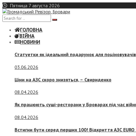
Skip
Пятница 7 августа 2026
to
content
ГОЛОВНА
ВІЙНА
НОВИНИ
Статуетки як ідеальний подарунок для поціновувачі
03.06.2026
Ціни на АЗС скоро знизяться, –
Свириденко
08.04.2026
Як працюють суші-ресторани у Броварах під час війн
08.04.2026
Встигни бути серед перших 100! Відкриття АЗС EURO