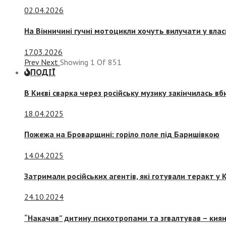
02.04.2026
На Вінничині гучні мотоцикли хочуть вилучати у вла
17.03.2026
Prev
Next
Showing
1
Of
851
ПОДІЇ
В Києві сварка через російську музику закінчилась в
18.04.2025
Пожежа на Броварщині: горіло поле під Баришівкою
14.04.2025
Затримали російських агентів, які готували теракт у К
24.10.2024
“Накачав” дитину психотропами та згвалтував – киян