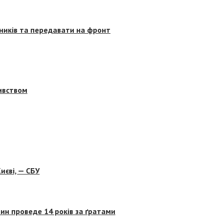
сників та передавати на фронт
бивством
иєві, — СБУ
ин проведе 14 років за ґратами