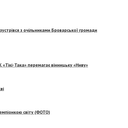
зустрівся з очільниками Броварської громади
 «Тікі-Така» перемагає вінницьку «Ниву»
ві
емпіонкою світу (ФОТО)