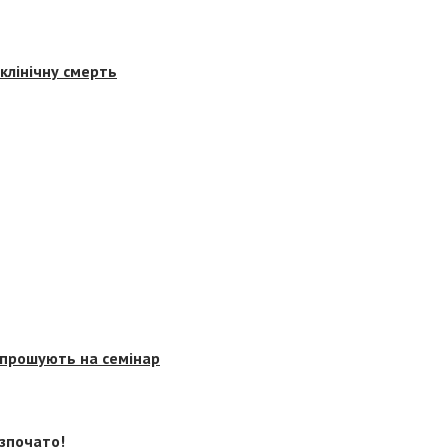
клінічну смерть
запрошують на семінар
озпочато!