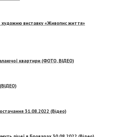
на художню виставку «Живопис життя»
палаючої квартири (ФОТО, ВІДЕО)
 (ВІДЕО)
остачання 31.08.2022 (Відео)
муть ліцеї в Броварах 30.08.2022 (Відео)