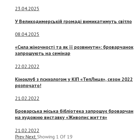
23.04.2025
У Великодимерській громаді вимикатимуть світло
08.04.2025
«Сила жіночності та як її розвинути»: броварчанок
запрошують на семінар
22.02.2022
Кіноклуб з психологом у КІП «ТепЛиця», сезон 2022
розпочато!
21.02.2022
Броварська міська бібліотека запрошує броварчан
на художню виставку «Живопис життя»
21.02.2022
Prev
Next
Showing
1
Of
19