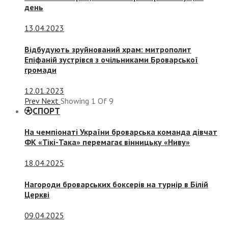
день
13.04.2023
Відбудують зруйнований храм: митрополит
Епіфаній зустрівся з очільниками Броварської
громади
12.01.2023
Prev
Next
Showing
1
Of
9
СПОРТ
На чемпіонаті України броварська команда дівчат
ФК «Тікі-Така» перемагає вінницьку «Ниву»
18.04.2025
Нагороди броварських боксерів на турнір в Білій
Церкві
09.04.2025