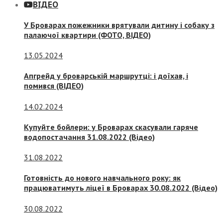
ВІДЕО
У Броварах пожежники врятували дитину і собаку з
палаючої квартири (ФОТО, ВІДЕО)
13.05.2024
Апгрейд у броварській маршрутці: і доїхав, і
помився (ВІДЕО)
14.02.2024
Купуйте бойлери: у Броварах скасували гаряче
водопостачання 31.08.2022 (Відео)
31.08.2022
Готовність до нового навчального року: як
працюватимуть ліцеї в Броварах 30.08.2022 (Відео)
30.08.2022