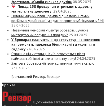
фестиваль «Смайл скликає друзів»
08.05.2025
Понад 150 броварчан отримають адресну
матеріальну допомогу
29.04.2025
Повний мирний план Трампа під назвою «‎Рамки
російсько-української угоди» вперше опублікували в ЗМІ
25.04.2025
Незвичний меморіал у центрі Броварів. Сучасне
мистецтво чи порушення порядку?
25.04.2025
У Броварах планують інфраструктурні оновлення:
капремонти, парковка біля лікарні та укриття в
садочку
24.04.2025
Страшна ніч у столиці! Київ оговтується після
наймасштабнішої атаки з початку року!
24.04.2025
Завтра в Броварській громаді вимикатимуть світло
23.04.2025
Громадський Ревізор. Бровари
Про нас
Щотижнева загальнополітична газета