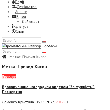
Події
Суспiльство
Анонси
Відео
Дайджест
Культура
Спорт
Метка:
Привид Києва
Метка:
Привид Києва
Бровари
Броварчанина нагородили орденом “За мужність”.
Посмертно
Ломенко Кристина
03.11.2023
2 035
0
—