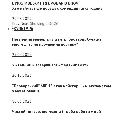
БУРХЛИВЕ ЖИТТЯ БРОВАРІВ ВНОЧІ:
Хто найчастіше порушує комендантську годину
29.08.2022
Prev
Next
Showing
1
Of
26
КУЛЬТУРА
Незвичний меморіал у центрі Броварів. Сучасне
мистецтво чи порушення порядку?
25.04.2025
У «ТепЛиці» завершився «Медяник Fest»
26.12.2023
“Броварський” МіГ-15 став найстарішим експонатом
у музеї авіації
10.05.2023
Чистий четвер: що можна і треба робити у цей