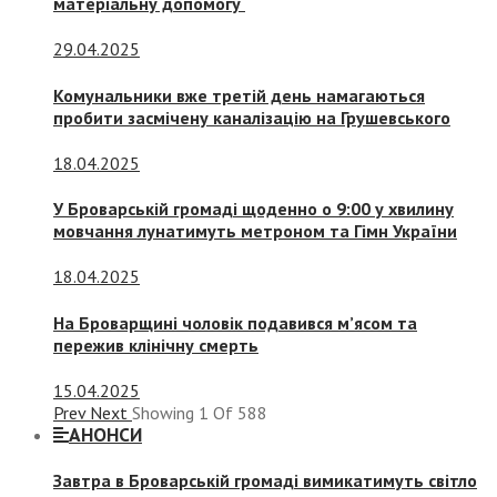
матеріальну допомогу
29.04.2025
Комунальники вже третій день намагаються
пробити засмічену каналізацію на Грушевського
18.04.2025
У Броварській громаді щоденно о 9:00 у хвилину
мовчання лунатимуть метроном та Гімн України
18.04.2025
На Броварщині чоловік подавився м’ясом та
пережив клінічну смерть
15.04.2025
Prev
Next
Showing
1
Of
588
АНОНСИ
Завтра в Броварській громаді вимикатимуть світло