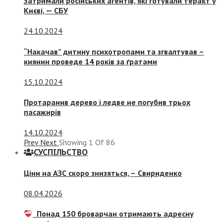
Затримали російських агентів, які готували теракт у
Києві, — СБУ
24.10.2024
“Накачав” дитину психотропами та згвалтував –
киянин проведе 14 років за ґратами
15.10.2024
Протаранив дерево і ледве не погубив трьох
пасажирів
14.10.2024
Prev
Next
Showing
1
Of
86
СУСПIЛЬСТВО
Ціни на АЗС скоро знизяться, –
Свириденко
08.04.2026
Понад 150 броварчан отримають адресну