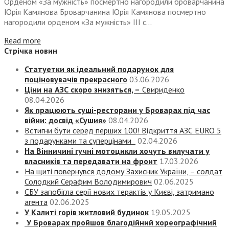
Орденом «За мужність» посмертно нагородили броварчанина
Юрія Камянова Броварчанина Юрія Камянова посмертно
нагородили орденом «За мужність» ІІІ с...
Read more
Стрічка новин
Статуетки як ідеальний подарунок для
поціновувачів прекрасного
03.06.2026
Ціни на АЗС скоро знизяться, –
Свириденко
08.04.2026
Як працюють суші-ресторани у Броварах під час
війни: досвід «Сушия»
08.04.2026
Встигни бути серед перших 100! Відкриття АЗС EURO 5
з подарунками та суперцінами
02.04.2026
На Вінничині гучні мотоцикли хочуть вилучати у
власників та передавати на фронт
17.03.2026
На щиті повернувся додому Захисник України, – солдат
Солодкий Серафим Володимирович
02.06.2025
СБУ запобігла серії нових терактів у Києві, затримано
агента
02.06.2025
У Калиті горів житловий будинок
19.05.2025
У Броварах пройшов благодійний хореографічний