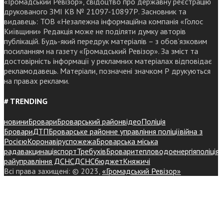
«Громадський Ревізор», свідоцтво про державну реєстрацію
друкованого ЗМІ КВ № 21097-10897Р. Засновник та
видавець: ТОВ «Незалежна інформаційна компанія «Голос
Київщини» Редакція може не поділяти думку авторів
публікацій. Будь-який передрук матеріалів – з обов’язковим
посиланням на газету «Громадський Ревізор». За зміст та
достовірність інформації у рекламних матеріалах відповідає
рекламодавець. Матеріали, позначені значком Р друкуються
на правах реклами.
# TRENDING
новини
Бровари
Броварський район
відео
Поліція
Бровари
ДТП
Броварське районне управління поліції
війна з
Росією
Коронавірус
пожежа
Броварська міська
рада
вакцинація
спорт
Требухів
Броваритепловодоенергія
поліція
райуправління ДСНС
ДСНС
бюджет
Княжичі
Всі права захищені: © 2023,
«Громадський Ревізор»