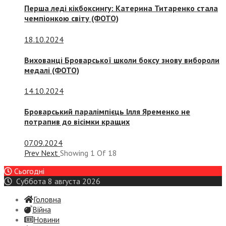
Перша леді кікбоксингу: Катерина Титаренко стала
чемпіонкою світу (ФОТО)
18.10.2024
Вихованці Броварської школи боксу знову вибороли
медалі (ФОТО)
14.10.2024
Броварський паралімпієць Ілля Яременко не
потрапив до вісімки кращих
07.09.2024
Prev
Next
Showing
1
Of
18
Сьогодні
Суббота 8 августа 2026
Головна
Війна
Новини