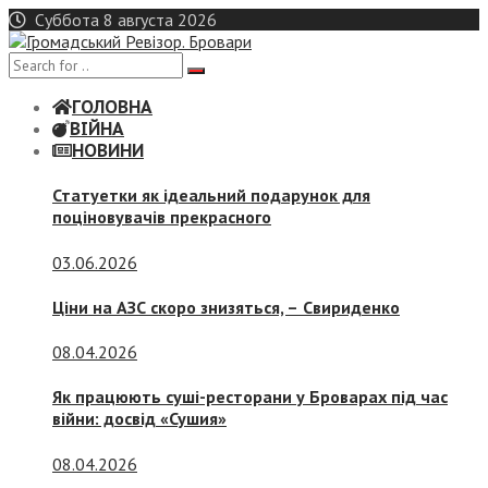
Skip
Суббота 8 августа 2026
to
content
ГОЛОВНА
ВІЙНА
НОВИНИ
Статуетки як ідеальний подарунок для
поціновувачів прекрасного
03.06.2026
Ціни на АЗС скоро знизяться, –
Свириденко
08.04.2026
Як працюють суші-ресторани у Броварах під час
війни: досвід «Сушия»
08.04.2026