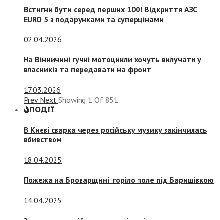
Встигни бути серед перших 100! Відкриття АЗС
EURO 5 з подарунками та суперцінами
02.04.2026
На Вінничині гучні мотоцикли хочуть вилучати у
власників та передавати на фронт
17.03.2026
Prev
Next
Showing
1
Of
851
ПОДІЇ
В Києві сварка через російську музику закінчилась
вбивством
18.04.2025
Пожежа на Броварщині: горіло поле під Баришівкою
14.04.2025