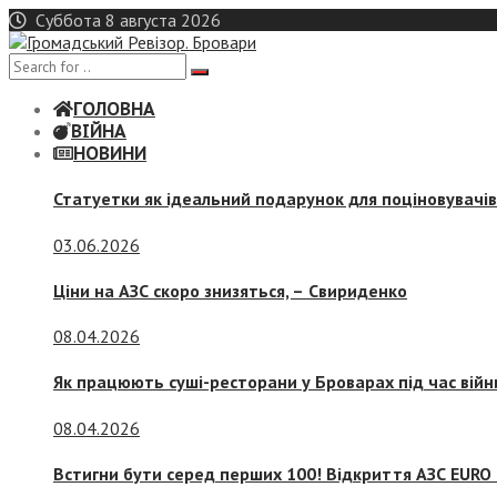
Skip
Суббота 8 августа 2026
to
content
ГОЛОВНА
ВІЙНА
НОВИНИ
Статуетки як ідеальний подарунок для поціновувачі
03.06.2026
Ціни на АЗС скоро знизяться, –
Свириденко
08.04.2026
Як працюють суші-ресторани у Броварах під час війн
08.04.2026
Встигни бути серед перших 100! Відкриття АЗС EURO