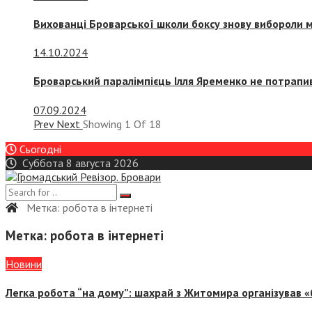
Вихованці Броварської школи боксу знову вибороли 
14.10.2024
Броварський паралімпієць Ілля Яременко не потрапив
07.09.2024
Prev
Next
Showing
1
Of
18
Сьогодні
Суббота 8 августа 2026
Метка:
робота в інтернеті
Метка:
робота в інтернеті
Новини
Легка робота “на дому”: шахрай з Житомира організував «б