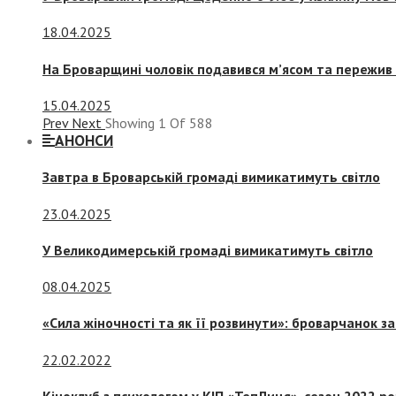
18.04.2025
На Броварщині чоловік подавився м’ясом та пережив 
15.04.2025
Prev
Next
Showing
1
Of
588
АНОНСИ
Завтра в Броварській громаді вимикатимуть світло
23.04.2025
У Великодимерській громаді вимикатимуть світло
08.04.2025
«Сила жіночності та як її розвинути»: броварчанок 
22.02.2022
Кіноклуб з психологом у КІП «ТепЛиця», сезон 2022 р