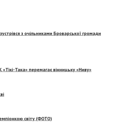
зустрівся з очільниками Броварської громади
 «Тікі-Така» перемагає вінницьку «Ниву»
ві
емпіонкою світу (ФОТО)