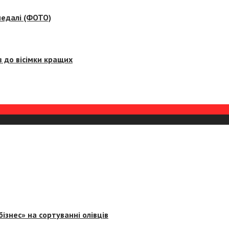
медалі (ФОТО)
 до вісімки кращих
ізнес» на сортуванні олівців