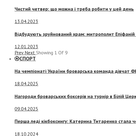
Чистий четвер: що можна і треба робити у цей день
13.04.2023
Відбудують зруйнований храм: митрополит Епіфаній 
12.01.2023
Prev
Next
Showing
1
Of
9
СПОРТ
На чемпіонаті України броварська команда дівчат ФК
18.04.2025
Нагороди броварських боксерів на турнір в Білій Церк
09.04.2025
Перша леді кікбоксингу: Катерина Титаренко стала ч
18.10.2024