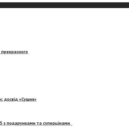
в прекрасного
и: досвід «Сушия»
 5 з подарунками та суперцінами