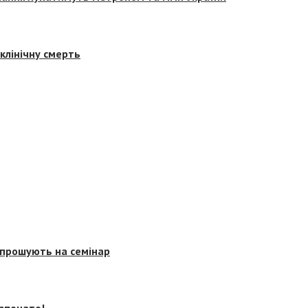
клінічну смерть
запрошують на семінар
озпочато!