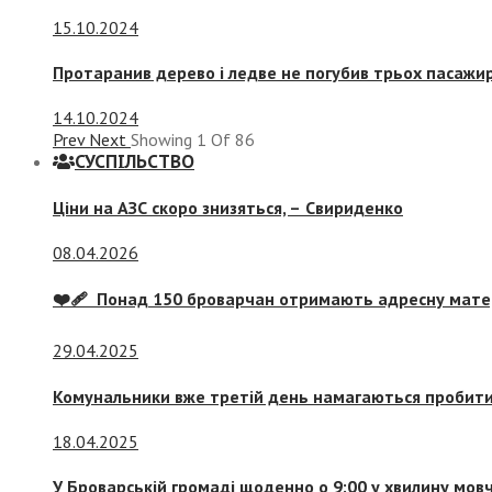
15.10.2024
Протаранив дерево і ледве не погубив трьох пасажир
14.10.2024
Prev
Next
Showing
1
Of
86
СУСПIЛЬСТВО
Ціни на АЗС скоро знизяться, –
Свириденко
08.04.2026
❤️‍🩹 Понад 150 броварчан отримають адресну мат
29.04.2025
Комунальники вже третій день намагаються пробити 
18.04.2025
У Броварській громаді щоденно о 9:00 у хвилину мо