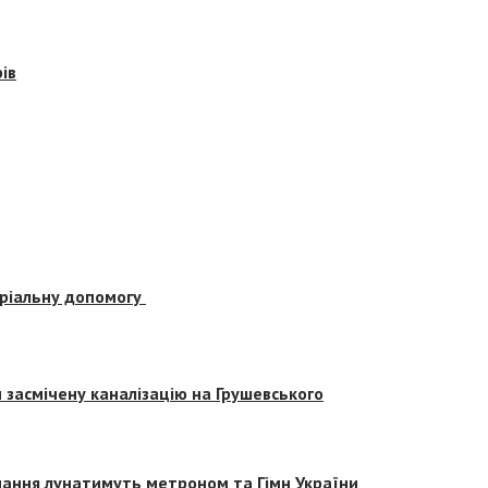
ів
еріальну допомогу
засмічену каналізацію на Грушевського
вчання лунатимуть метроном та Гімн України