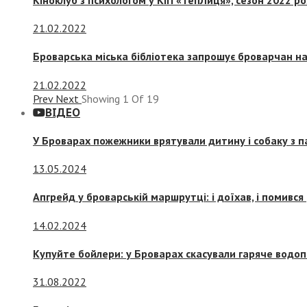
21.02.2022
Броварська міська бібліотека запрошує броварчан 
21.02.2022
Prev
Next
Showing
1
Of
19
ВІДЕО
У Броварах пожежники врятували дитину і собаку з 
13.05.2024
Апгрейд у броварській маршрутці: і доїхав, і помився
14.02.2024
Купуйте бойлери: у Броварах скасували гаряче водоп
31.08.2022