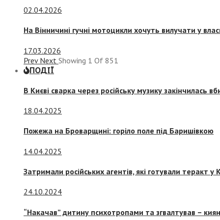
02.04.2026
На Вінничині гучні мотоцикли хочуть вилучати у вла
17.03.2026
Prev
Next
Showing
1
Of
851
ПОДІЇ
В Києві сварка через російську музику закінчилась в
18.04.2025
Пожежа на Броварщині: горіло поле під Баришівкою
14.04.2025
Затримали російських агентів, які готували теракт у К
24.10.2024
“Накачав” дитину психотропами та згвалтував – киян