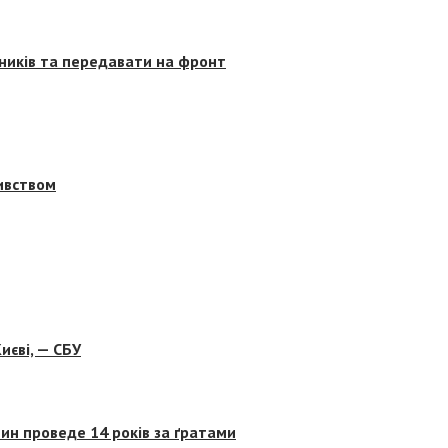
сників та передавати на фронт
бивством
иєві, — СБУ
ин проведе 14 років за ґратами