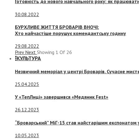
Готовність до нового навчального року: як працювати
30.08.2022
БУРХЛИВЕ ЖИТТЯ БРОВАРІВ ВНОЧІ:
Хто найчастіше порушує комендантську годину
29.08.2022
Prev
Next
Showing
1
Of
26
КУЛЬТУРА
Незвичний меморіал у центрі Броварів. Сучасне мис
25.04.2025
У «ТепЛиці» завершився «Медяник Fest»
26.12.2023
“Броварський” МіГ-15 став найстарішим експонатом у
10.05.2023