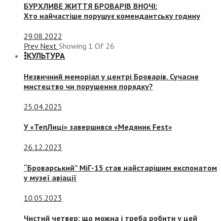
БУРХЛИВЕ ЖИТТЯ БРОВАРІВ ВНОЧІ:
Хто найчастіше порушує комендантську годину
29.08.2022
Prev
Next
Showing
1
Of
26
КУЛЬТУРА
Незвичний меморіал у центрі Броварів. Сучасне
мистецтво чи порушення порядку?
25.04.2025
У «ТепЛиці» завершився «Медяник Fest»
26.12.2023
“Броварський” МіГ-15 став найстарішим експонатом
у музеї авіації
10.05.2023
Чистий четвер: що можна і треба робити у цей