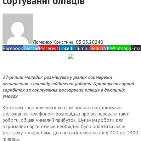
сортуванні олівців
Ломенко Кристина
03.05.2024
0
—
Facebook
Twitter
Pinterest
LinkedIn
Tumblr
Reddit
VK
WhatsApp
Emai
27-річний молодик розміщував у різних соцмережа
оголошення з приводу віддаленої роботи. Пропонував гарний
заробіток за сортування кольорових олівців в домашніх
умовах
З кожним зацікавленим клієнтом чоловік продовжував
спілкування телефоном, розповідав про всі переваги такої
роботи, обіцяв чималий прибуток. Шукачам роботи для
отримання партії олівців необхідно було оплатити лише
доставку товару. Сума до сплати коливалася від 400 до 1400
гривень.