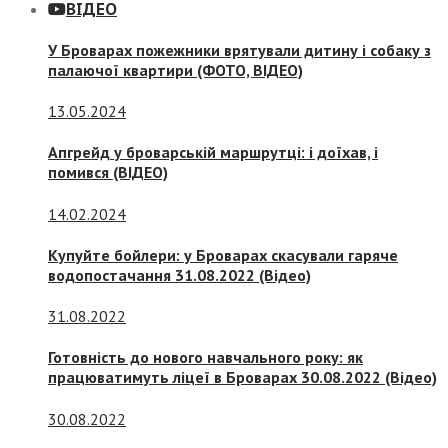
ВІДЕО
У Броварах пожежники врятували дитину і собаку з
палаючої квартири (ФОТО, ВІДЕО)
13.05.2024
Апгрейд у броварській маршрутці: і доїхав, і
помився (ВІДЕО)
14.02.2024
Купуйте бойлери: у Броварах скасували гаряче
водопостачання 31.08.2022 (Відео)
31.08.2022
Готовність до нового навчального року: як
працюватимуть ліцеї в Броварах 30.08.2022 (Відео)
30.08.2022