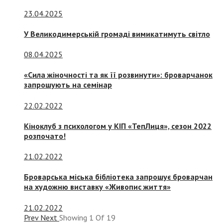
23.04.2025
У Великодимерській громаді вимикатимуть світло
08.04.2025
«Сила жіночності та як її розвинути»: броварчанок
запрошують на семінар
22.02.2022
Кіноклуб з психологом у КІП «ТепЛиця», сезон 2022
розпочато!
21.02.2022
Броварська міська бібліотека запрошує броварчан
на художню виставку «Живопис життя»
21.02.2022
Prev
Next
Showing
1
Of
19