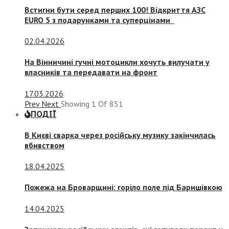
Встигни бути серед перших 100! Відкриття АЗС
EURO 5 з подарунками та суперцінами
02.04.2026
На Вінничині гучні мотоцикли хочуть вилучати у
власників та передавати на фронт
17.03.2026
Prev
Next
Showing
1
Of
851
ПОДІЇ
В Києві сварка через російську музику закінчилась
вбивством
18.04.2025
Пожежа на Броварщині: горіло поле під Баришівкою
14.04.2025