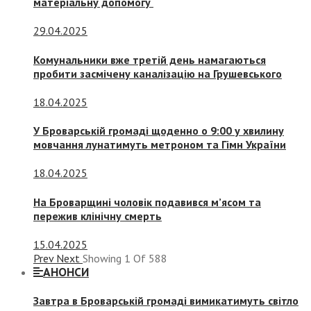
матеріальну допомогу
29.04.2025
Комунальники вже третій день намагаються
пробити засмічену каналізацію на Грушевського
18.04.2025
У Броварській громаді щоденно о 9:00 у хвилину
мовчання лунатимуть метроном та Гімн України
18.04.2025
На Броварщині чоловік подавився м’ясом та
пережив клінічну смерть
15.04.2025
Prev
Next
Showing
1
Of
588
АНОНСИ
Завтра в Броварській громаді вимикатимуть світло