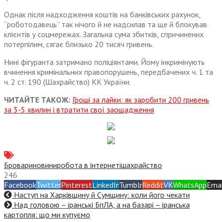
Однак після надходження коштів на банківських рахунок,
“роботодавець” так нічого й не надсилав та ще й блокував
клієнтів у соцмережах. Загальна сума збитків, спричинених
потерпілим, сягає близько 20 тисяч гривень.
Нині фігуранта затримано поліціянтами. Йому інкримінують
вчинення кримінальних правопорушень, передбачених ч. 1 та
ч. 2 ст. 190 (Шахрайство) КК України.
ЧИТАЙТЕ ТАКОЖ:
Гроші за лайки: як заробити 200 гривень
за 3-5 хвилин і втратити свої заощадження
Бровари
новини
робота в інтернеті
шахрайство
246
Facebook
Twitter
Pinterest
LinkedIn
Tumblr
Reddit
VK
WhatsApp
Emai
Наступ на Харківщину й Сумщину: коли його чекати
Над головою – іранські БпЛА, а на базарі – іранська
картопля: що ми купуємо