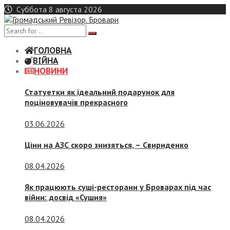
Skip
Суббота 8 августа 2026
to
content
ГОЛОВНА
ВІЙНА
НОВИНИ
Статуетки як ідеальний подарунок для
поціновувачів прекрасного
03.06.2026
Ціни на АЗС скоро знизяться, –
Свириденко
08.04.2026
Як працюють суші-ресторани у Броварах під час
війни: досвід «Сушия»
08.04.2026