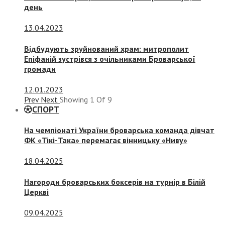
день
13.04.2023
Відбудують зруйнований храм: митрополит
Епіфаній зустрівся з очільниками Броварської
громади
12.01.2023
Prev
Next
Showing
1
Of
9
СПОРТ
На чемпіонаті України броварська команда дівчат
ФК «Тікі-Така» перемагає вінницьку «Ниву»
18.04.2025
Нагороди броварських боксерів на турнір в Білій
Церкві
09.04.2025