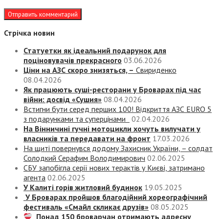
Стрічка новин
Статуетки як ідеальний подарунок для
поціновувачів прекрасного
03.06.2026
Ціни на АЗС скоро знизяться, –
Свириденко
08.04.2026
Як працюють суші-ресторани у Броварах під час
війни: досвід «Сушия»
08.04.2026
Встигни бути серед перших 100! Відкриття АЗС EURO 5
з подарунками та суперцінами
02.04.2026
На Вінничині гучні мотоцикли хочуть вилучати у
власників та передавати на фронт
17.03.2026
На щиті повернувся додому Захисник України, – солдат
Солодкий Серафим Володимирович
02.06.2025
СБУ запобігла серії нових терактів у Києві, затримано
агента
02.06.2025
У Калиті горів житловий будинок
19.05.2025
У Броварах пройшов благодійний хореографічний
фестиваль «Смайл скликає друзів»
08.05.2025
Понад 150 броварчан отримають адресну