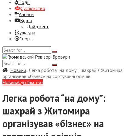
Події
Суспiльство
Анонси
Відео
Дайджест
Культура
Спорт
Новини
Легка робота “на дому”: шахрай з Житомира
організував «бізнес» на сортуванні олівців
Новини
Суспiльство
Легка робота “на дому”:
шахрай з Житомира
організував «бізнес» на