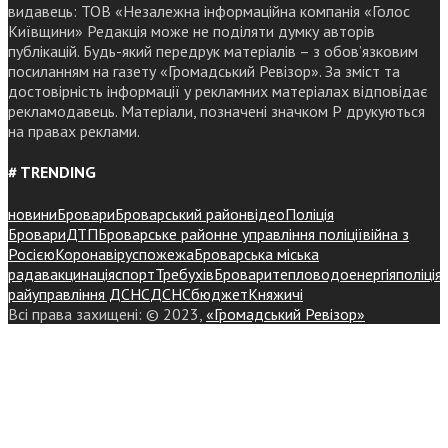
видавець: ТОВ «Незалежна інформаційна компанія «Голос
Київщини» Редакція може не поділяти думку авторів
публікацій. Будь-який передрук матеріалів – з обов’язковим
посиланням на газету «Громадський Ревізор». За зміст та
достовірність інформації у рекламних матеріалах відповідає
рекламодавець. Матеріали, позначені значком Р друкуються
на правах реклами.
# TRENDING
новини
Бровари
Броварський район
відео
Поліція
Бровари
ДТП
Броварське районне управління поліції
війна з
Росією
Коронавірус
пожежа
Броварська міська
рада
вакцинація
спорт
Требухів
Броваритепловодоенергія
поліція
райуправління ДСНС
ДСНС
бюджет
Княжичі
Всі права захищені: © 2023,
«Громадський Ревізор»