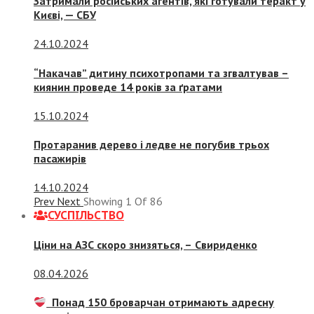
Затримали російських агентів, які готували теракт у
Києві, — СБУ
24.10.2024
“Накачав” дитину психотропами та згвалтував –
киянин проведе 14 років за ґратами
15.10.2024
Протаранив дерево і ледве не погубив трьох
пасажирів
14.10.2024
Prev
Next
Showing
1
Of
86
СУСПIЛЬСТВО
Ціни на АЗС скоро знизяться, –
Свириденко
08.04.2026
Понад 150 броварчан отримають адресну