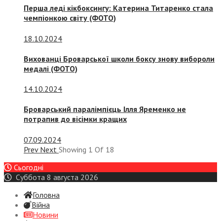
Перша леді кікбоксингу: Катерина Титаренко стала
чемпіонкою світу (ФОТО)
18.10.2024
Вихованці Броварської школи боксу знову вибороли
медалі (ФОТО)
14.10.2024
Броварський паралімпієць Ілля Яременко не
потрапив до вісімки кращих
07.09.2024
Prev
Next
Showing
1
Of
18
Сьогодні
Суббота 8 августа 2026
Головна
Війна
Новини