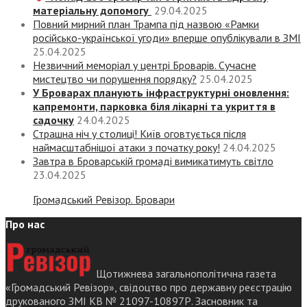
матеріальну допомогу
29.04.2025
Повний мирний план Трампа під назвою «‎Рамки
російсько-української угоди» вперше опублікували в ЗМІ
25.04.2025
Незвичний меморіал у центрі Броварів. Сучасне
мистецтво чи порушення порядку?
25.04.2025
У Броварах планують інфраструктурні оновлення:
капремонти, парковка біля лікарні та укриття в
садочку
24.04.2025
Страшна ніч у столиці! Київ оговтується після
наймасштабнішої атаки з початку року!
24.04.2025
Завтра в Броварській громаді вимикатимуть світло
23.04.2025
Громадський Ревізор. Бровари
Про нас
Щотижнева загальнополітична газета
«Громадський Ревізор», свідоцтво про державну реєстрацію
друкованого ЗМІ КВ № 21097-10897Р. Засновник та