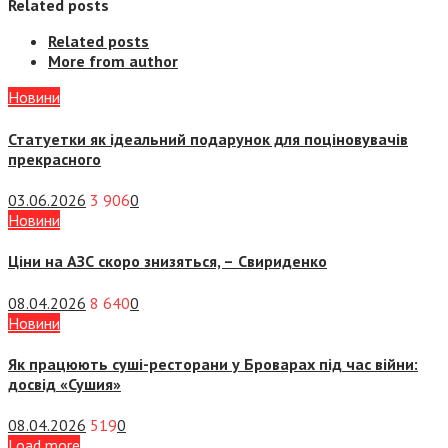
Related posts
Related posts
More from author
Новини
Статуетки як ідеальний подарунок для поціновувачів
прекрасного
03.06.2026
3 906
0
Новини
Ціни на АЗС скоро знизяться, –
Свириденко
08.04.2026
8 640
0
Новини
Як працюють суші-ресторани у Броварах під час війни:
досвід «Сушия»
08.04.2026
519
0
Load more