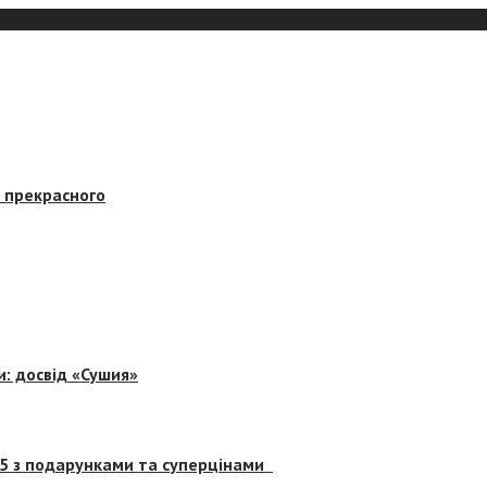
в прекрасного
и: досвід «Сушия»
 5 з подарунками та суперцінами