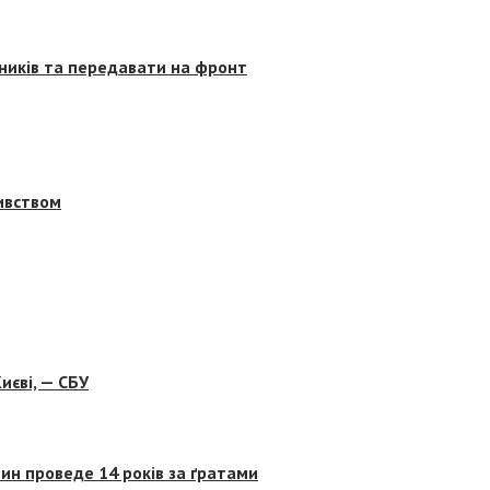
сників та передавати на фронт
бивством
иєві, — СБУ
ин проведе 14 років за ґратами