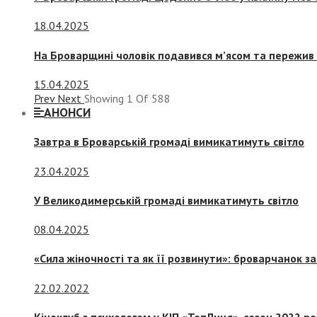
18.04.2025
На Броварщині чоловік подавився м’ясом та пережив 
15.04.2025
Prev
Next
Showing
1
Of
588
АНОНСИ
Завтра в Броварській громаді вимикатимуть світло
23.04.2025
У Великодимерській громаді вимикатимуть світло
08.04.2025
«Сила жіночності та як її розвинути»: броварчанок 
22.02.2022
Кіноклуб з психологом у КІП «ТепЛиця», сезон 2022 р