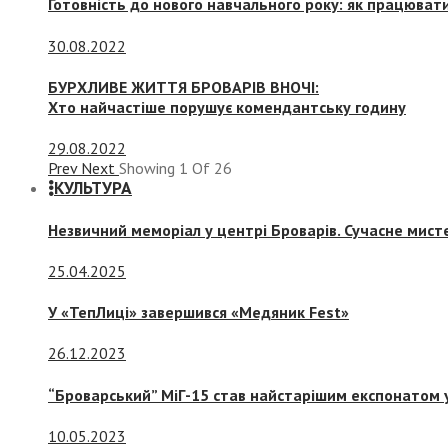
Готовність до нового навчального року: як працювати
30.08.2022
БУРХЛИВЕ ЖИТТЯ БРОВАРІВ ВНОЧІ:
Хто найчастіше порушує комендантську годину
29.08.2022
Prev
Next
Showing
1
Of
26
КУЛЬТУРА
Незвичний меморіал у центрі Броварів. Сучасне мис
25.04.2025
У «ТепЛиці» завершився «Медяник Fest»
26.12.2023
“Броварський” МіГ-15 став найстарішим експонатом у
10.05.2023