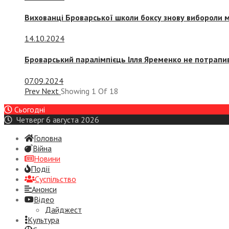
Вихованці Броварської школи боксу знову вибороли 
14.10.2024
Броварський паралімпієць Ілля Яременко не потрапив
07.09.2024
Prev
Next
Showing
1
Of
18
Сьогодні
Четверг 6 августа 2026
Головна
Війна
Новини
Події
Суспiльство
Анонси
Відео
Дайджест
Культура