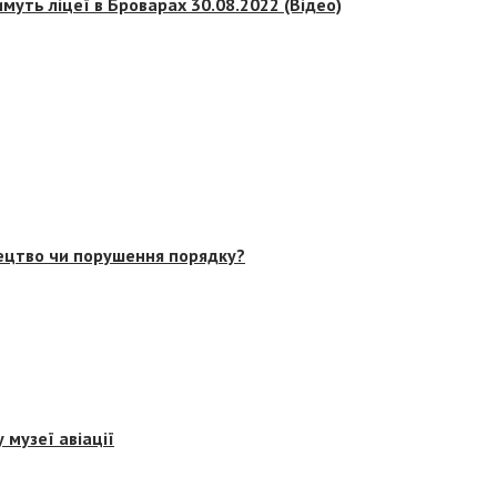
муть ліцеї в Броварах 30.08.2022 (Відео)
тецтво чи порушення порядку?
 музеї авіації