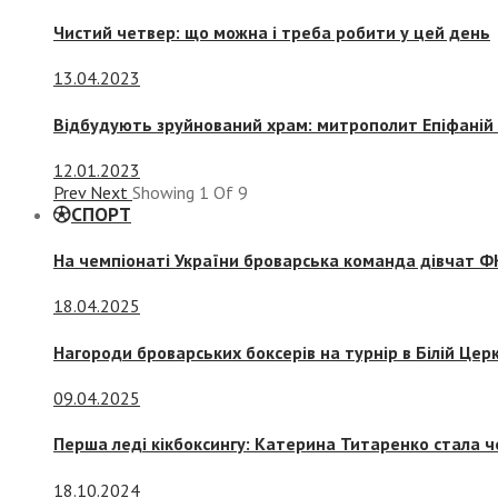
Чистий четвер: що можна і треба робити у цей день
13.04.2023
Відбудують зруйнований храм: митрополит Епіфаній 
12.01.2023
Prev
Next
Showing
1
Of
9
СПОРТ
На чемпіонаті України броварська команда дівчат ФК
18.04.2025
Нагороди броварських боксерів на турнір в Білій Церк
09.04.2025
Перша леді кікбоксингу: Катерина Титаренко стала ч
18.10.2024