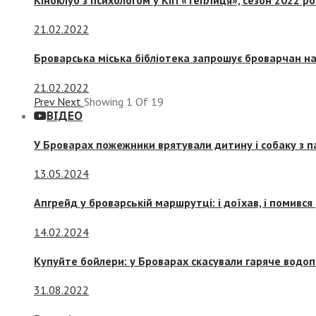
21.02.2022
Броварська міська бібліотека запрошує броварчан 
21.02.2022
Prev
Next
Showing
1
Of
19
ВІДЕО
У Броварах пожежники врятували дитину і собаку з 
13.05.2024
Апгрейд у броварській маршрутці: і доїхав, і помився
14.02.2024
Купуйте бойлери: у Броварах скасували гаряче водоп
31.08.2022