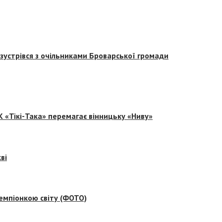
зустрівся з очільниками Броварської громади
 «Тікі-Така» перемагає вінницьку «Ниву»
ві
емпіонкою світу (ФОТО)