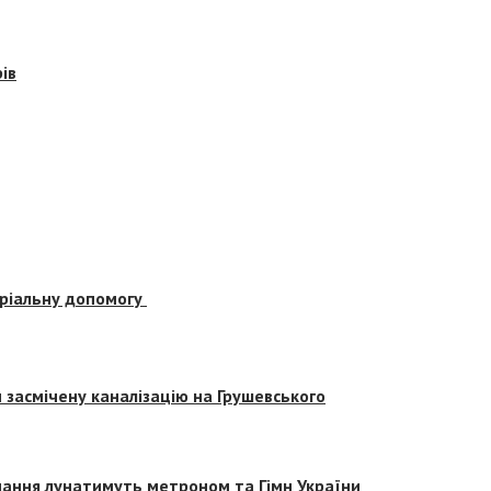
ів
еріальну допомогу
засмічену каналізацію на Грушевського
вчання лунатимуть метроном та Гімн України