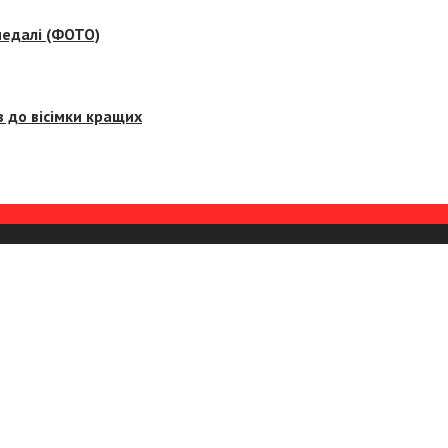
медалі (ФОТО)
 до вісімки кращих