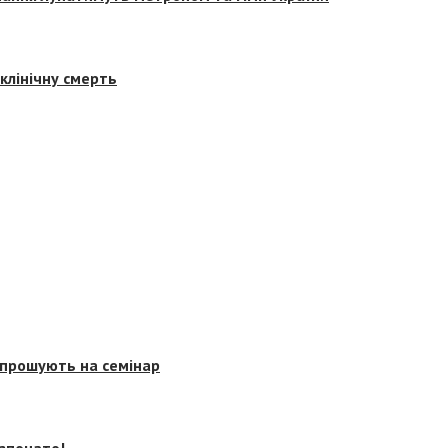
клінічну смерть
запрошують на семінар
озпочато!