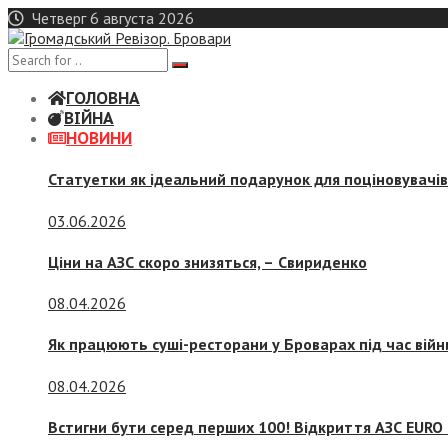
Skip
Четверг 6 августа 2026
to
content
ГОЛОВНА
ВІЙНА
НОВИНИ
Статуетки як ідеальний подарунок для поціновувачі
03.06.2026
Ціни на АЗС скоро знизяться, –
Свириденко
08.04.2026
Як працюють суші-ресторани у Броварах під час війн
08.04.2026
Встигни бути серед перших 100! Відкриття АЗС EURO