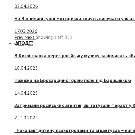
02.04.2026
На Вінничині гучні мотоцикли хочуть вилучати у вла
17.03.2026
Prev
Next
Showing
1
Of
851
ПОДІЇ
В Києві сварка через російську музику закінчилась в
18.04.2025
Пожежа на Броварщині: горіло поле під Баришівкою
14.04.2025
Затримали російських агентів, які готували теракт у К
24.10.2024
“Накачав” дитину психотропами та згвалтував – киян