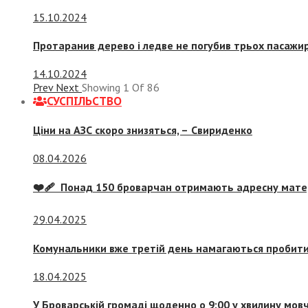
15.10.2024
Протаранив дерево і ледве не погубив трьох пасажир
14.10.2024
Prev
Next
Showing
1
Of
86
СУСПIЛЬСТВО
Ціни на АЗС скоро знизяться, –
Свириденко
08.04.2026
❤️‍🩹 Понад 150 броварчан отримають адресну мат
29.04.2025
Комунальники вже третій день намагаються пробити 
18.04.2025
У Броварській громаді щоденно о 9:00 у хвилину мо