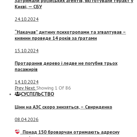
Затримали російських агентів, які готували теракт у
Києві, — СБУ
24.10.2024
“Накачав” дитину психотропами та згвалтував –
киянин проведе 14 років за ґратами
15.10.2024
Протаранив дерево і ледве не погубив трьох
пасажирів
14.10.2024
Prev
Next
Showing
1
Of
86
СУСПIЛЬСТВО
Ціни на АЗС скоро знизяться, –
Свириденко
08.04.2026
Понад 150 броварчан отримають адресну