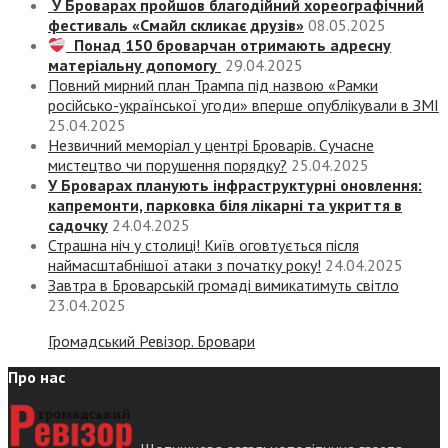
У Броварах пройшов благодійний хореографічний
фестиваль «Смайл скликає друзів»
08.05.2025
Понад 150 броварчан отримають адресну
матеріальну допомогу
29.04.2025
Повний мирний план Трампа під назвою «‎Рамки
російсько-української угоди» вперше опублікували в ЗМІ
25.04.2025
Незвичний меморіал у центрі Броварів. Сучасне
мистецтво чи порушення порядку?
25.04.2025
У Броварах планують інфраструктурні оновлення:
капремонти, парковка біля лікарні та укриття в
садочку
24.04.2025
Страшна ніч у столиці! Київ оговтується після
наймасштабнішої атаки з початку року!
24.04.2025
Завтра в Броварській громаді вимикатимуть світло
23.04.2025
Громадський Ревізор. Бровари
Про нас