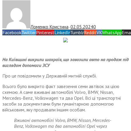
Ломенко Кристина
02.05.2024
0
—
Facebook
Twitter
Pinterest
LinkedIn
Tumblr
Reddit
VK
WhatsApp
Emai
На Київщині викрили шахраїв, що завозили авто на продаж під
виглядом допомоги ЗСУ
Про це повідомили у Державній митній службі.
Всього було викрито факт завезення семи автівок за цією
схемою. А саме вживані автомобілі Volvo, BMW, Nissan,
Mercedes-Benz, Volkswagen та два Opel. Всі ці транспортні
засоби за документами були гуманітарною допомогою
військовим, яку продавали іншим особам.
Вживані автомобілі Volvo, BMW, Nissan, Mercedes-
Benz, Volkswagen та два автомобілі Opel через