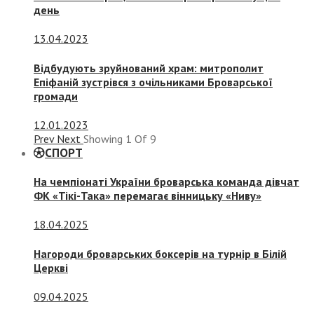
день
13.04.2023
Відбудують зруйнований храм: митрополит
Епіфаній зустрівся з очільниками Броварської
громади
12.01.2023
Prev
Next
Showing
1
Of
9
СПОРТ
На чемпіонаті України броварська команда дівчат
ФК «Тікі-Така» перемагає вінницьку «Ниву»
18.04.2025
Нагороди броварських боксерів на турнір в Білій
Церкві
09.04.2025