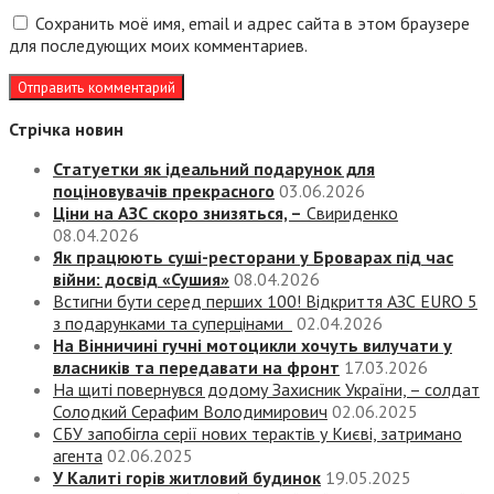
Сохранить моё имя, email и адрес сайта в этом браузере
для последующих моих комментариев.
Стрічка новин
Статуетки як ідеальний подарунок для
поціновувачів прекрасного
03.06.2026
Ціни на АЗС скоро знизяться, –
Свириденко
08.04.2026
Як працюють суші-ресторани у Броварах під час
війни: досвід «Сушия»
08.04.2026
Встигни бути серед перших 100! Відкриття АЗС EURO 5
з подарунками та суперцінами
02.04.2026
На Вінничині гучні мотоцикли хочуть вилучати у
власників та передавати на фронт
17.03.2026
На щиті повернувся додому Захисник України, – солдат
Солодкий Серафим Володимирович
02.06.2025
СБУ запобігла серії нових терактів у Києві, затримано
агента
02.06.2025
У Калиті горів житловий будинок
19.05.2025