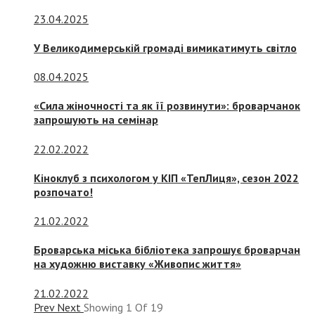
23.04.2025
У Великодимерській громаді вимикатимуть світло
08.04.2025
«Сила жіночності та як її розвинути»: броварчанок
запрошують на семінар
22.02.2022
Кіноклуб з психологом у КІП «ТепЛиця», сезон 2022
розпочато!
21.02.2022
Броварська міська бібліотека запрошує броварчан
на художню виставку «Живопис життя»
21.02.2022
Prev
Next
Showing
1
Of
19