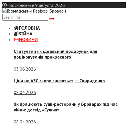
Skip
Воскресенье 9 августа 2026
to
content
ГОЛОВНА
ВІЙНА
НОВИНИ
Статуетки як ідеальний подарунок для
поціновувачів прекрасного
03.06.2026
Ціни на АЗС скоро знизяться, –
Свириденко
08.04.2026
Як працюють суші-ресторани у Броварах під час
війни: досвід «Сушия»
08.04.2026