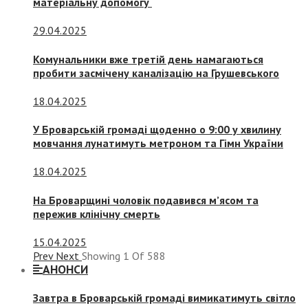
матеріальну допомогу
29.04.2025
Комунальники вже третій день намагаються
пробити засмічену каналізацію на Грушевського
18.04.2025
У Броварській громаді щоденно о 9:00 у хвилину
мовчання лунатимуть метроном та Гімн України
18.04.2025
На Броварщині чоловік подавився м’ясом та
пережив клінічну смерть
15.04.2025
Prev
Next
Showing
1
Of
588
АНОНСИ
Завтра в Броварській громаді вимикатимуть світло