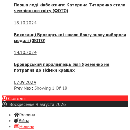
Перша леді кікбоксингу: Катерина Титаренко стала
чемпіонкою світу (ФОТО)
18.10.2024
Вихованці Броварської школи боксу знову вибороли
медалі (ФОТО)
14.10.2024
Броварський паралімпієць Ілля Яременко не
потрапив до вісімки кращих
07.09.2024
Prev
Next
Showing
1
Of
18
Сьогодні
Воскресенье 9 августа 2026
Головна
Війна
Новини