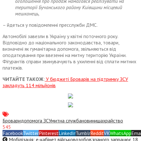
оголошення про продаж намагався реалізувати на
території Бучанського району Київщини місцевий
мешканець,
– йдеться у повідомленні пресслужби ДМС.
Автомобілі завезли в Україну у квітні поточного року.
Відповідно до національного законодавства, товари,
визначені як гуманітарна допомога, звільняються від
оподаткування при ввезенні на митну територію України.
Фігурантів справи звинувачують в ухиленні від сплати митних
платежів.
ЧИТАЙТЕ ТАКОЖ
:
У бюджеті Броварів на підтримку ЗСУ
закладуть 114 мільйонів
Бровари
допомога ЗСУ
митна служба
новини
шахрайство
545
Facebook
Twitter
Pinterest
LinkedIn
Tumblr
Reddit
VK
WhatsApp
Emai
Мобілізація: е-кабінет військовозобов’язаного запрацює 18