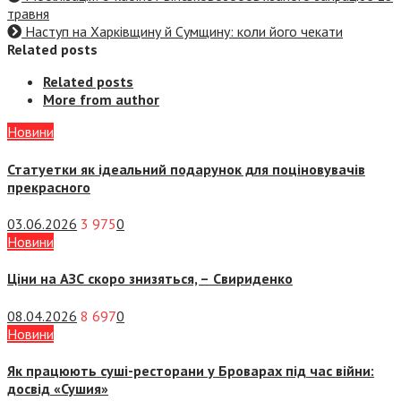
травня
Наступ на Харківщину й Сумщину: коли його чекати
Related posts
Related posts
More from author
Новини
Статуетки як ідеальний подарунок для поціновувачів
прекрасного
03.06.2026
3 975
0
Новини
Ціни на АЗС скоро знизяться, –
Свириденко
08.04.2026
8 697
0
Новини
Як працюють суші-ресторани у Броварах під час війни:
досвід «Сушия»