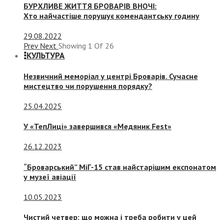
БУРХЛИВЕ ЖИТТЯ БРОВАРІВ ВНОЧІ:
Хто найчастіше порушує комендантську годину
29.08.2022
Prev
Next
Showing
1
Of
26
КУЛЬТУРА
Незвичний меморіал у центрі Броварів. Сучасне
мистецтво чи порушення порядку?
25.04.2025
У «ТепЛиці» завершився «Медяник Fest»
26.12.2023
“Броварський” МіГ-15 став найстарішим експонатом
у музеї авіації
10.05.2023
Чистий четвер: що можна і треба робити у цей