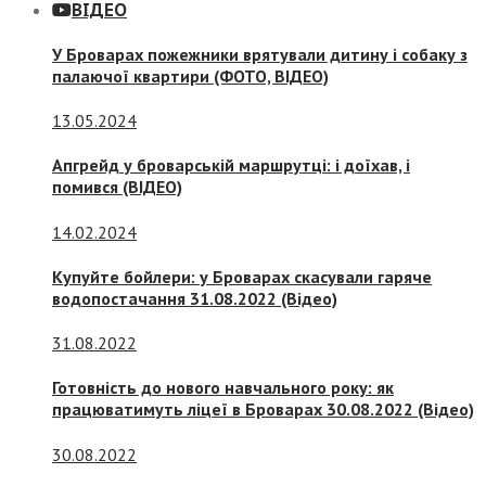
ВІДЕО
У Броварах пожежники врятували дитину і собаку з
палаючої квартири (ФОТО, ВІДЕО)
13.05.2024
Апгрейд у броварській маршрутці: і доїхав, і
помився (ВІДЕО)
14.02.2024
Купуйте бойлери: у Броварах скасували гаряче
водопостачання 31.08.2022 (Відео)
31.08.2022
Готовність до нового навчального року: як
працюватимуть ліцеї в Броварах 30.08.2022 (Відео)
30.08.2022