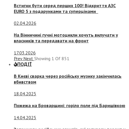
Встигни бути серед перших 100! Відкриття АЗС
EURO 5 з подарунками та суперцінами
02.04.2026
На Вінничині гучні мотоцикли хочуть вилучати у
власників та передавати на фронт
17.03.2026
Prev
Next
Showing
1
Of
851
ПОДІЇ
В Києві сварка через російську музику закінчилась
вбивством
18.04.2025
Пожежа на Броварщині: горіло поле під Баришівкою
14.04.2025