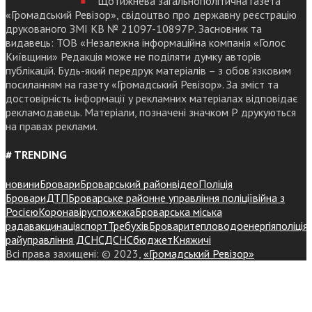
Щотижнева загальнополітична газета
«Громадський Ревізор», свідоцтво про державну реєстрацію
друкованого ЗМІ КВ № 21097-10897Р. Засновник та
видавець: ТОВ «Незалежна інформаційна компанія «Голос
Київщини» Редакція може не поділяти думку авторів
публікацій. Будь-який передрук матеріалів – з обов’язковим
посиланням на газету «Громадський Ревізор». За зміст та
достовірність інформації у рекламних матеріалах відповідає
рекламодавець. Матеріали, позначені значком Р друкуються
на правах реклами.
# TRENDING
новини
Бровари
Броварський район
відео
Поліція
Бровари
ДТП
Броварське районне управління поліції
війна з
Росією
Коронавірус
пожежа
Броварська міська
рада
вакцинація
спорт
Требухів
Броваритепловодоенергія
поліція
райуправління ДСНС
ДСНС
бюджет
Княжичі
Всі права захищені: © 2023,
«Громадський Ревізор»