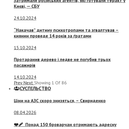
Затримали російських агентів, які готували теракт у
Києві, — СБУ
24.10.2024
“Накачав” дитину психотропами та згвалтував –
киянин проведе 14 років за ґратами
15.10.2024
Протаранив дерево і ледве не погубив трьох
пасажирів
14.10.2024
Prev
Next
Showing
1
Of
86
СУСПIЛЬСТВО
Ціни на АЗС скоро знизяться, –
Свириденко
08.04.2026
❤️‍🩹 Понад 150 броварчан отримають адресну