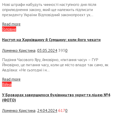
Нові штрафи набудуть чинності наступного дня після
оприлюднення закону, який ще належить підписати
президенту України Відповідний законопроєкт ух...
Read more
Головне
Наступ на Харківщину й Сумщину: коли його чекати
Ломенко Кристина
03.05.2024
393
0
—
Падіння Часового Яру, ймовірно, «питання часу» – ГУР
Ймовірно, це питання часу, коли це місто впаде так само, як
Авдіївка: «Не сьогодні і н...
Read more
Війна
У Броварах завершилося будівництво укриття ліцею №4
(ФОТО)
Ломенко Кристина
24.04.2024
617
0
—