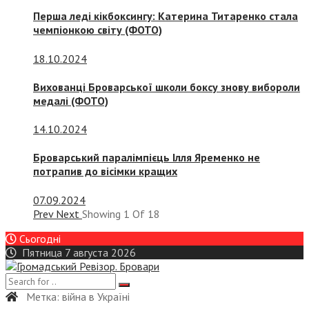
Перша леді кікбоксингу: Катерина Титаренко стала
чемпіонкою світу (ФОТО)
18.10.2024
Вихованці Броварської школи боксу знову вибороли
медалі (ФОТО)
14.10.2024
Броварський паралімпієць Ілля Яременко не
потрапив до вісімки кращих
07.09.2024
Prev
Next
Showing
1
Of
18
Сьогодні
Пятница 7 августа 2026
Метка:
війна в Україні