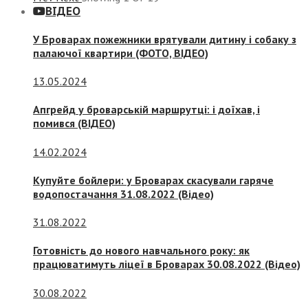
ВІДЕО
У Броварах пожежники врятували дитину і собаку з
палаючої квартири (ФОТО, ВІДЕО)
13.05.2024
Апгрейд у броварській маршрутці: і доїхав, і
помився (ВІДЕО)
14.02.2024
Купуйте бойлери: у Броварах скасували гаряче
водопостачання 31.08.2022 (Відео)
31.08.2022
Готовність до нового навчального року: як
працюватимуть ліцеї в Броварах 30.08.2022 (Відео)
30.08.2022