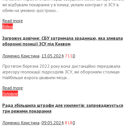
які відбували покарання у в’язниці, уклали контракт зі ЗСУ в
обмін на умовно-достроко...
Read more
Війна
Загрожує довічне: СБУ затримала зрадницю, яка зливала
оборонні позиції ЗСУ під Києвом
Ломенко Кристина
13.05.2024
711
0
—
Протягом березня 2022 року вона дистанційно передавала
агресору геолокації підрозділів ЗСУ, які обороняли столицю
Найбільше ворога цікавили місця...
Read more
Головне
Рада збільшила штрафи для ухилянтів: запроваджується
три режими покарання
Ломенко Кристина
09.05.2024
818
0
—