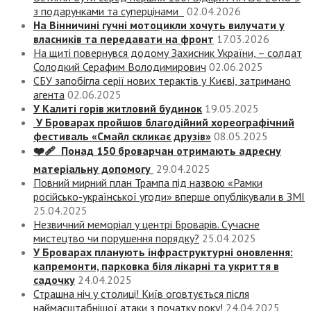
з подарунками та суперцінами
02.04.2026
На Вінничині гучні мотоцикли хочуть вилучати у
власників та передавати на фронт
17.03.2026
На щиті повернувся додому Захисник України, – солдат
Солодкий Серафим Володимирович
02.06.2025
СБУ запобігла серії нових терактів у Києві, затримано
агента
02.06.2025
У Калиті горів житловий будинок
19.05.2025
У Броварах пройшов благодійний хореографічний
фестиваль «Смайл скликає друзів»
08.05.2025
❤️‍🩹 Понад 150 броварчан отримають адресну
матеріальну допомогу
29.04.2025
Повний мирний план Трампа під назвою «‎Рамки
російсько-української угоди» вперше опублікували в ЗМІ
25.04.2025
Незвичний меморіал у центрі Броварів. Сучасне
мистецтво чи порушення порядку?
25.04.2025
У Броварах планують інфраструктурні оновлення:
капремонти, парковка біля лікарні та укриття в
садочку
24.04.2025
Страшна ніч у столиці! Київ оговтується після
наймасштабнішої атаки з початку року!
24.04.2025