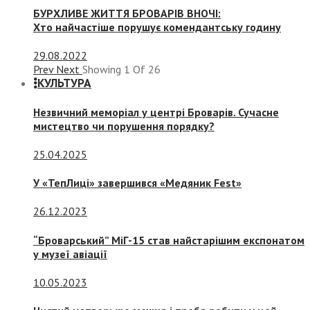
БУРХЛИВЕ ЖИТТЯ БРОВАРІВ ВНОЧІ:
Хто найчастіше порушує комендантську годину
29.08.2022
Prev
Next
Showing
1
Of
26
КУЛЬТУРА
Незвичний меморіал у центрі Броварів. Сучасне
мистецтво чи порушення порядку?
25.04.2025
У «ТепЛиці» завершився «Медяник Fest»
26.12.2023
“Броварський” МіГ-15 став найстарішим експонатом
у музеї авіації
10.05.2023