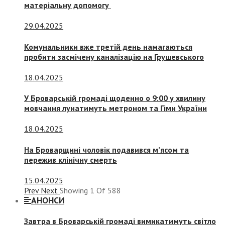
матеріальну допомогу
29.04.2025
Комунальники вже третій день намагаються
пробити засмічену каналізацію на Грушевського
18.04.2025
У Броварській громаді щоденно о 9:00 у хвилину
мовчання лунатимуть метроном та Гімн України
18.04.2025
На Броварщині чоловік подавився м’ясом та
пережив клінічну смерть
15.04.2025
Prev
Next
Showing
1
Of
588
АНОНСИ
Завтра в Броварській громаді вимикатимуть світло