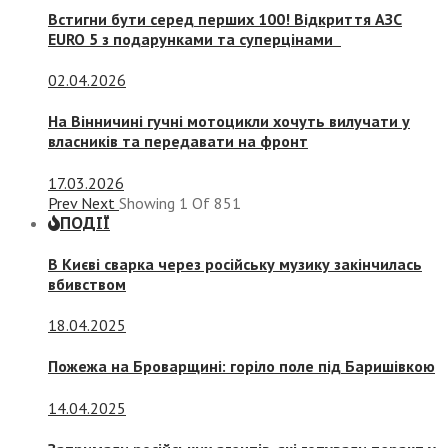
Встигни бути серед перших 100! Відкриття АЗС
EURO 5 з подарунками та суперцінами
02.04.2026
На Вінничині гучні мотоцикли хочуть вилучати у
власників та передавати на фронт
17.03.2026
Prev
Next
Showing
1
Of
851
ПОДІЇ
В Києві сварка через російську музику закінчилась
вбивством
18.04.2025
Пожежа на Броварщині: горіло поле під Баришівкою
14.04.2025