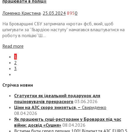
працювати в поліції
Ломенко Кристина
25.03.2024
895
0
—
На Броварщині СБУ затримала «крота» фсб, який, щоб
шпигувати за “Гвардією наступу” намагався влаштуватися на
роботу в поліцію“Ш...
Read more
1
2
3
Стрічка новин
Статуетки як ідеальний подарунок для
поціновувачів прекрасного
03.06.2026
Ціни на АЗС скоро знизяться, –
Свириденко
08.04.2026
Як працюють суші-ресторани у Броварах під час
війни: досвід «Сушия»
08.04.2026
Встигни бути серед перших 100! Відкриття АЗС EURO 5