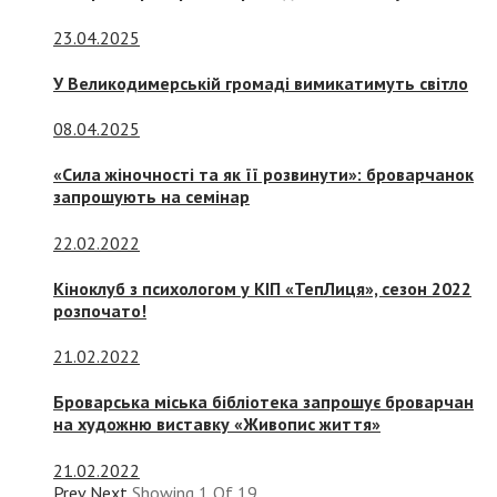
23.04.2025
У Великодимерській громаді вимикатимуть світло
08.04.2025
«Сила жіночності та як її розвинути»: броварчанок
запрошують на семінар
22.02.2022
Кіноклуб з психологом у КІП «ТепЛиця», сезон 2022
розпочато!
21.02.2022
Броварська міська бібліотека запрошує броварчан
на художню виставку «Живопис життя»
21.02.2022
Prev
Next
Showing
1
Of
19