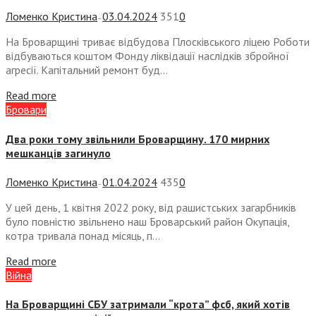
Ломенко Кристина
03.04.2024
351
0
—
На Броварщині триває відбудова Плосківського ліцею Роботи
відбуваються коштом Фонду ліквідації наслідків збройної
агресії. Капітальний ремонт буд...
Read more
Бровари
Два роки тому звільнили Броварщину. 170 мирних
мешканців загинуло
Ломенко Кристина
01.04.2024
435
0
—
У цей день, 1 квітня 2022 року, від рашистських загарбників
було повністю звільнено наш Броварський район Окупація,
котра тривала понад місяць, п...
Read more
Війна
На Броварщині СБУ затримали “крота” фсб, який хотів