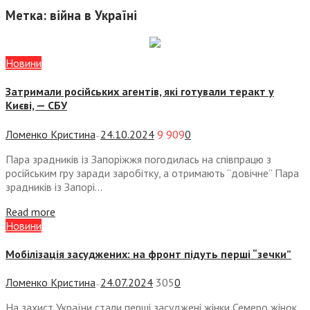
Метка:
війна в Україні
Новини
Затримали російських агентів, які готували теракт у
Києві, — СБУ
Ломенко Кристина
24.10.2024
9 909
0
—
Пара зрадників із Запоріжжя погодилась на співпрацю з
російським гру заради заробітку, а отримають “довічне” Пара
зрадників із Запорі...
Read more
Новини
Мобілізація засуджених: на фронт підуть перші “зечки”
Ломенко Кристина
24.07.2024
305
0
—
На захист України стали перші засуджені жінки Семеро жінок,