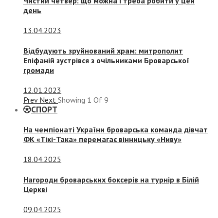
Чистий четвер: що можна і треба робити у цей
день
13.04.2023
Відбудують зруйнований храм: митрополит
Епіфаній зустрівся з очільниками Броварської
громади
12.01.2023
Prev
Next
Showing
1
Of
9
СПОРТ
На чемпіонаті України броварська команда дівчат
ФК «Тікі-Така» перемагає вінницьку «Ниву»
18.04.2025
Нагороди броварських боксерів на турнір в Білій
Церкві
09.04.2025