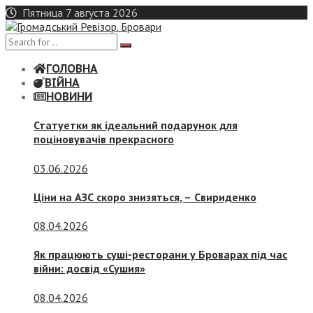
Skip
Пятница 7 августа 2026
to
content
ГОЛОВНА
ВІЙНА
НОВИНИ
Статуетки як ідеальний подарунок для
поціновувачів прекрасного
03.06.2026
Ціни на АЗС скоро знизяться, –
Свириденко
08.04.2026
Як працюють суші-ресторани у Броварах під час
війни: досвід «Сушия»
08.04.2026