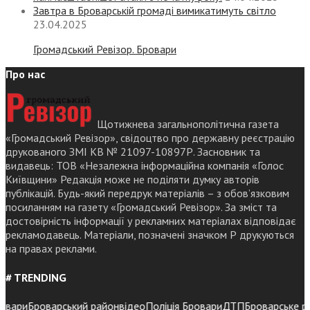
Завтра в Броварській громаді вимикатимуть світло
23.04.2025
Громадський Ревізор. Бровари
Про нас
Щотижнева загальнополітична газета
«Громадський Ревізор», свідоцтво про державну реєстрацію
друкованого ЗМІ КВ № 21097-10897Р. Засновник та
видавець: ТОВ «Незалежна інформаційна компанія «Голос
Київщини» Редакція може не поділяти думку авторів
публікацій. Будь-який передрук матеріалів – з обов’язковим
посиланням на газету «Громадський Ревізор». За зміст та
достовірність інформації у рекламних матеріалах відповідає
рекламодавець. Матеріали, позначені значком Р друкуються
на правах реклами.
# TRENDING
ари
Броварський район
відео
Поліція Бровари
ДТП
Броварське район