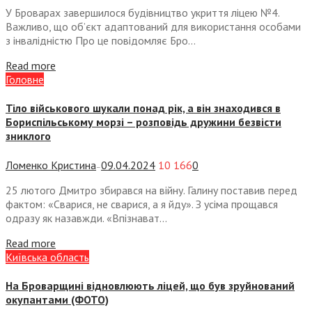
У Броварах завершилося будівництво укриття ліцею №4.
Важливо, що об’єкт адаптований для використання особами
з інвалідністю Про це повідомляє Бро...
Read more
Головне
Тіло військового шукали понад рік, а він знаходився в
Бориспільському морзі – розповідь дружини безвісти
зниклого
Ломенко Кристина
09.04.2024
10 166
0
—
25 лютого Дмитро збирався на війну. Галину поставив перед
фактом: «Сварися, не сварися, а я йду». З усіма прощався
одразу як назавжди. «Впізнават...
Read more
Київська область
На Броварщині відновлюють ліцей, що був зруйнований
окупантами (ФОТО)