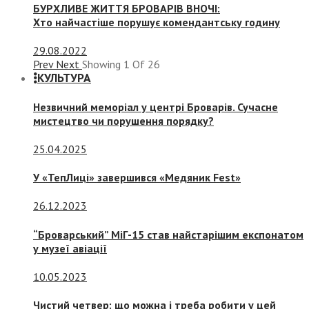
БУРХЛИВЕ ЖИТТЯ БРОВАРІВ ВНОЧІ:
Хто найчастіше порушує комендантську годину
29.08.2022
Prev
Next
Showing
1
Of
26
КУЛЬТУРА
Незвичний меморіал у центрі Броварів. Сучасне
мистецтво чи порушення порядку?
25.04.2025
У «ТепЛиці» завершився «Медяник Fest»
26.12.2023
“Броварський” МіГ-15 став найстарішим експонатом
у музеї авіації
10.05.2023
Чистий четвер: що можна і треба робити у цей