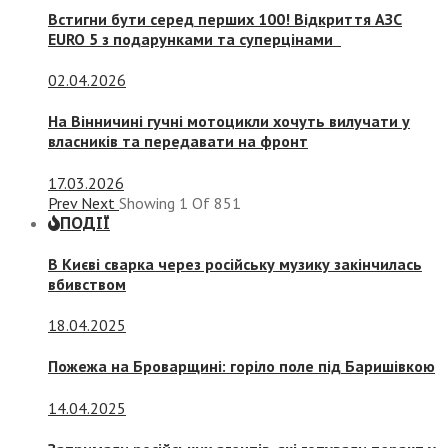
Встигни бути серед перших 100! Відкриття АЗС
EURO 5 з подарунками та суперцінами
02.04.2026
На Вінничині гучні мотоцикли хочуть вилучати у
власників та передавати на фронт
17.03.2026
Prev
Next
Showing
1
Of
851
ПОДІЇ
В Києві сварка через російську музику закінчилась
вбивством
18.04.2025
Пожежа на Броварщині: горіло поле під Баришівкою
14.04.2025