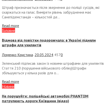
Штраф призначається після звернення до поліції сусідів, які
скаржаться на галас. Виміряти рівень забруднення має
Санепідемстанція – кількостей де...
Read more
Головне
Відмова від повістки подорожчала: в Україні підняли
штрафи для ухилянтів
Ломенко Кристина
20.05.2024
457
0
—
Зеленський підписав закон із новими штрафами для ухилянтів
Стаття 210 (порушення військового обліку)Штрафи
збільшуються у кілька разів для о...
Read more
Новини
Не порушуйте: поліцейські автомобілі PHANTOM
патрулюють дороги Київщини (відео)