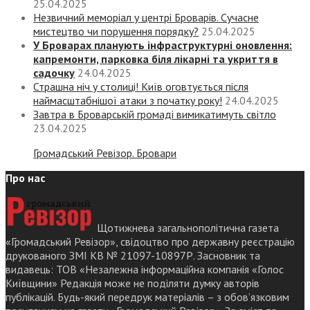
25.04.2025
Незвичний меморіал у центрі Броварів. Сучасне
мистецтво чи порушення порядку?
25.04.2025
У Броварах планують інфраструктурні оновлення:
капремонти, парковка біля лікарні та укриття в
садочку
24.04.2025
Страшна ніч у столиці! Київ оговтується після
наймасштабнішої атаки з початку року!
24.04.2025
Завтра в Броварській громаді вимикатимуть світло
23.04.2025
Громадський Ревізор. Бровари
Про нас
Щотижнева загальнополітична газета
«Громадський Ревізор», свідоцтво про державну реєстрацію
друкованого ЗМІ КВ № 21097-10897Р. Засновник та
видавець: ТОВ «Незалежна інформаційна компанія «Голос
Київщини» Редакція може не поділяти думку авторів
публікацій. Будь-який передрук матеріалів – з обов’язковим