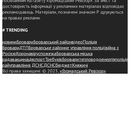
посиланням на газету «Громадський Ревізор». За зміст та
достовірність інформації у рекламних матеріалах відповідає
рекламодавець. Матеріали, позначені значком Р друкуються
на правах реклами.
# TRENDING
новини
Бровари
Броварський район
відео
Поліція
Бровари
ДТП
Броварське районне управління поліції
війна з
Росією
Коронавірус
пожежа
Броварська міська
рада
вакцинація
спорт
Требухів
Броваритепловодоенергія
поліція
райуправління ДСНС
ДСНС
бюджет
Княжичі
Всі права захищені: © 2023,
«Громадський Ревізор»