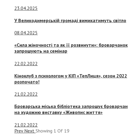
23.04.2025
У Великодимерській громаді вимикатимуть світло
08.04.2025
«Сила жіночності та як її розвинути»: броварчанок
запрошують на семінар
22.02.2022
Кіноклуб з психологом у КІП «ТепЛиця», сезон 2022
розпочато!
21.02.2022
Броварська міська бібліотека запрошує броварчан
на художню виставку «Живопис життя»
21.02.2022
Prev
Next
Showing
1
Of
19