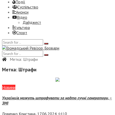
Події
Суспiльство
Анонси
Відео
Дайджест
Культура
Спорт
Метка:
Штрафи
Метка:
Штрафи
Новини
Українців можуть штрафувати за надто гучні генератори, –
ЗМІ
Ломенко Кристина
17.06.2024
441
0
—