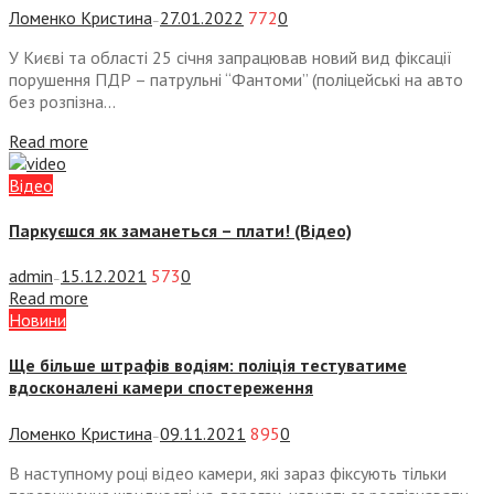
Ломенко Кристина
27.01.2022
772
0
—
У Києві та області 25 січня запрацював новий вид фіксації
порушення ПДР – патрульні “Фантоми” (поліцейські на авто
без розпізна...
Read more
Відео
Паркуєшся як заманеться – плати! (Відео)
admin
15.12.2021
573
0
—
Read more
Новини
Ще більше штрафів водіям: поліція тестуватиме
вдосконалені камери спостереження
Ломенко Кристина
09.11.2021
895
0
—
В наступному році відео камери, які зараз фіксують тільки