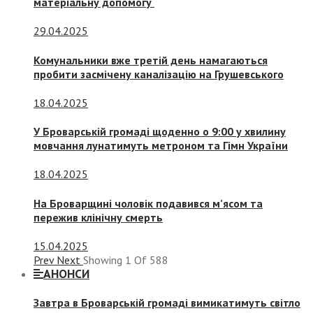
матеріальну допомогу
29.04.2025
Комунальники вже третій день намагаються
пробити засмічену каналізацію на Грушевського
18.04.2025
У Броварській громаді щоденно о 9:00 у хвилину
мовчання лунатимуть метроном та Гімн України
18.04.2025
На Броварщині чоловік подавився м’ясом та
пережив клінічну смерть
15.04.2025
Prev
Next
Showing
1
Of
588
АНОНСИ
Завтра в Броварській громаді вимикатимуть світло