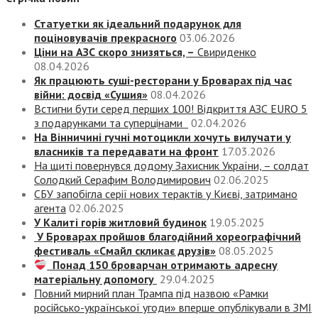
Статуетки як ідеальний подарунок для
поціновувачів прекрасного
03.06.2026
Ціни на АЗС скоро знизяться, –
Свириденко
08.04.2026
Як працюють суші-ресторани у Броварах під час
війни: досвід «Сушия»
08.04.2026
Встигни бути серед перших 100! Відкриття АЗС EURO 5
з подарунками та суперцінами
02.04.2026
На Вінничині гучні мотоцикли хочуть вилучати у
власників та передавати на фронт
17.03.2026
На щиті повернувся додому Захисник України, – солдат
Солодкий Серафим Володимирович
02.06.2025
СБУ запобігла серії нових терактів у Києві, затримано
агента
02.06.2025
У Калиті горів житловий будинок
19.05.2025
У Броварах пройшов благодійний хореографічний
фестиваль «Смайл скликає друзів»
08.05.2025
Понад 150 броварчан отримають адресну
матеріальну допомогу
29.04.2025
Повний мирний план Трампа під назвою «‎Рамки
російсько-української угоди» вперше опублікували в ЗМІ