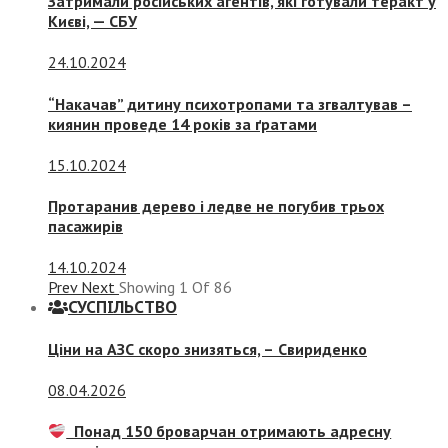
Затримали російських агентів, які готували теракт у
Києві, — СБУ
24.10.2024
“Накачав” дитину психотропами та згвалтував –
киянин проведе 14 років за ґратами
15.10.2024
Протаранив дерево і ледве не погубив трьох
пасажирів
14.10.2024
Prev
Next
Showing
1
Of
86
СУСПIЛЬСТВО
Ціни на АЗС скоро знизяться, –
Свириденко
08.04.2026
Понад 150 броварчан отримають адресну