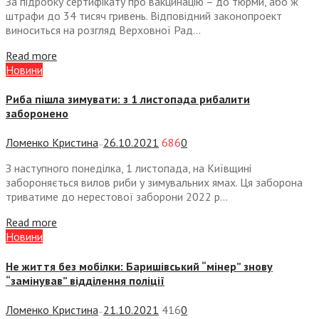
За підробку сертифікату про вакцинацію – до тюрми, або ж
штрафи до 34 тисяч гривень. Відповідний законопроект
виноситься на розгляд Верховної Рад...
Read more
Новини
Риба пішла зимувати: з 1 листопада рибалити
заборонено
Ломенко Кристина
26.10.2021
686
0
—
З наступного понеділка, 1 листопада, на Київщині
забороняється вилов риби у зимувальних ямах. Ця заборона
триватиме до нерестової заборони 2022 р...
Read more
Новини
Не життя без мобілки: Баришівський “мінер” знову
“замінував” відділення поліції
Ломенко Кристина
21.10.2021
416
0
—