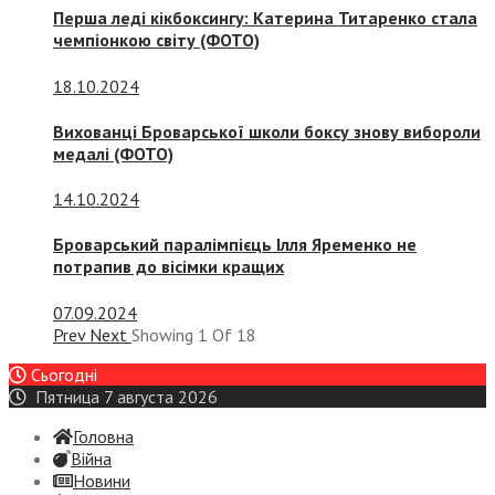
Перша леді кікбоксингу: Катерина Титаренко стала
чемпіонкою світу (ФОТО)
18.10.2024
Вихованці Броварської школи боксу знову вибороли
медалі (ФОТО)
14.10.2024
Броварський паралімпієць Ілля Яременко не
потрапив до вісімки кращих
07.09.2024
Prev
Next
Showing
1
Of
18
Сьогодні
Пятница 7 августа 2026
Головна
Війна
Новини