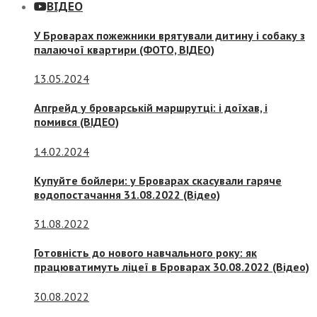
ВІДЕО
У Броварах пожежники врятували дитину і собаку з
палаючої квартири (ФОТО, ВІДЕО)
13.05.2024
Апгрейд у броварській маршрутці: і доїхав, і
помився (ВІДЕО)
14.02.2024
Купуйте бойлери: у Броварах скасували гаряче
водопостачання 31.08.2022 (Відео)
31.08.2022
Готовність до нового навчального року: як
працюватимуть ліцеї в Броварах 30.08.2022 (Відео)
30.08.2022