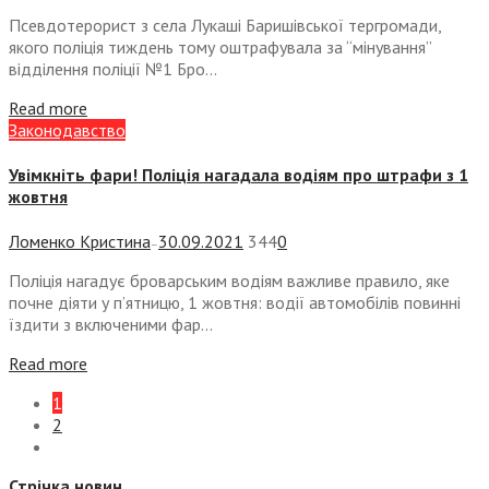
Псевдотерорист з села Лукаші Баришівської тергромади,
якого поліція тиждень тому оштрафувала за “мінування”
відділення поліції №1 Бро...
Read more
Законодавство
Увімкніть фари! Поліція нагадала водіям про штрафи з 1
жовтня
Ломенко Кристина
30.09.2021
344
0
—
Поліція нагадує броварським водіям важливе правило, яке
почне діяти у п’ятницю, 1 жовтня: водії автомобілів повинні
їздити з включеними фар...
Read more
1
2
Стрічка новин