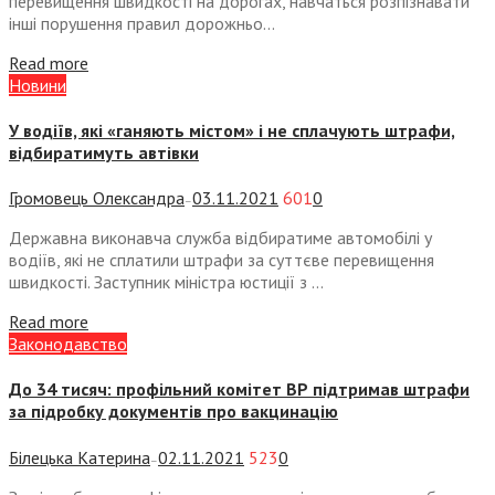
перевищення швидкості на дорогах, навчаться розпізнавати
інші порушення правил дорожньо...
Read more
Новини
У водіїв, які «ганяють містом» і не сплачують штрафи,
відбиратимуть автівки
Громовець Олександра
03.11.2021
601
0
—
Державна виконавча служба відбиратиме автомобілі у
водіїв, які не сплатили штрафи за суттєве перевищення
швидкості. Заступник міністра юстиції з ...
Read more
Законодавство
До 34 тисяч: профільний комітет ВР підтримав штрафи
за підробку документів про вакцинацію
Білецька Катерина
02.11.2021
523
0
—