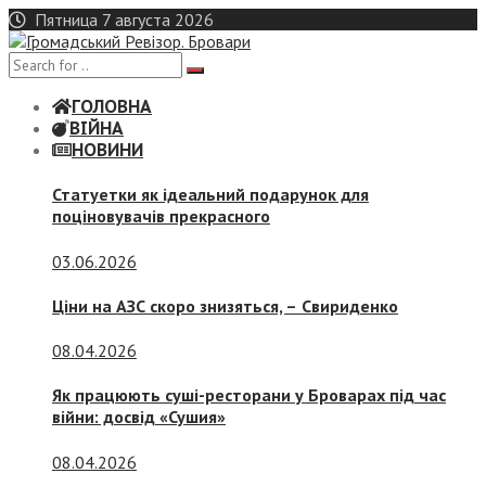
Skip
Пятница 7 августа 2026
to
content
ГОЛОВНА
ВІЙНА
НОВИНИ
Статуетки як ідеальний подарунок для
поціновувачів прекрасного
03.06.2026
Ціни на АЗС скоро знизяться, –
Свириденко
08.04.2026
Як працюють суші-ресторани у Броварах під час
війни: досвід «Сушия»
08.04.2026