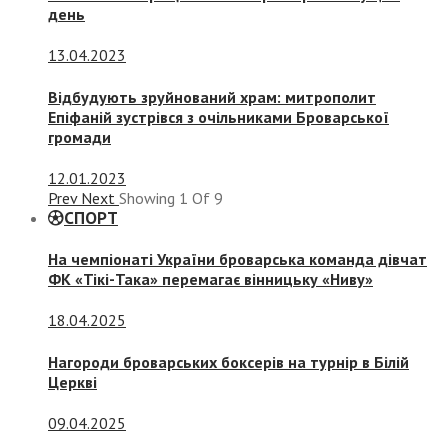
день
13.04.2023
Відбудують зруйнований храм: митрополит
Епіфаній зустрівся з очільниками Броварської
громади
12.01.2023
Prev
Next
Showing
1
Of
9
СПОРТ
На чемпіонаті України броварська команда дівчат
ФК «Тікі-Така» перемагає вінницьку «Ниву»
18.04.2025
Нагороди броварських боксерів на турнір в Білій
Церкві
09.04.2025