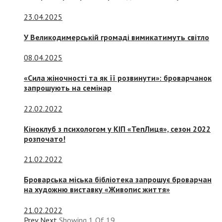
23.04.2025
У Великодимерській громаді вимикатимуть світло
08.04.2025
«Сила жіночності та як її розвинути»: броварчанок
запрошують на семінар
22.02.2022
Кіноклуб з психологом у КІП «ТепЛиця», сезон 2022
розпочато!
21.02.2022
Броварська міська бібліотека запрошує броварчан
на художню виставку «Живопис життя»
21.02.2022
Prev
Next
Showing
1
Of
19