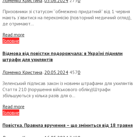
Ломенко Кристина
03.06.2024
273
0
—
Призовники зі статусом “обмежено придатний” від 1 червня
мають з’явитися на перекомісію (повторний медичний огляд),
де отримают...
Read more
Головне
Відмова від повістки подорожчала: в Україні підняли
штрафи для ухилянтів
Ломенко Кристина
20.05.2024
457
0
—
Зеленський підписав закон із новими штрафами для ухилянтів
Стаття 210 (порушення військового обліку)Штрафи
збільшуються у кілька разів для о...
Read more
Головне
Повістка. Правила вручення – що зміниться від 18 травня