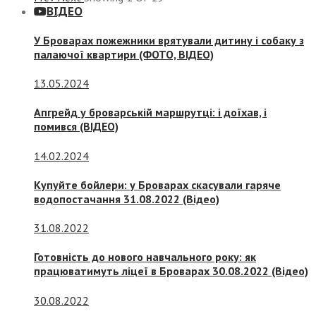
ВІДЕО
У Броварах пожежники врятували дитину і собаку з
палаючої квартири (ФОТО, ВІДЕО)
13.05.2024
Апгрейд у броварській маршрутці: і доїхав, і
помився (ВІДЕО)
14.02.2024
Купуйте бойлери: у Броварах скасували гаряче
водопостачання 31.08.2022 (Відео)
31.08.2022
Готовність до нового навчального року: як
працюватимуть ліцеї в Броварах 30.08.2022 (Відео)
30.08.2022