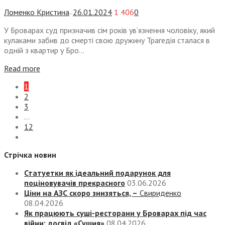
Ломенко Кристина
26.01.2024
1 406
0
—
У Броварах суд призначив сім років ув’язнення чоловіку, який
кулаками забив до смерті свою дружину Трагедія сталася в
одній з квартир у Бро...
Read more
1
2
3
…
12
Стрічка новин
Статуетки як ідеальний подарунок для
поціновувачів прекрасного
03.06.2026
Ціни на АЗС скоро знизяться, –
Свириденко
08.04.2026
Як працюють суші-ресторани у Броварах під час
війни: досвід «Сушия»
08.04.2026