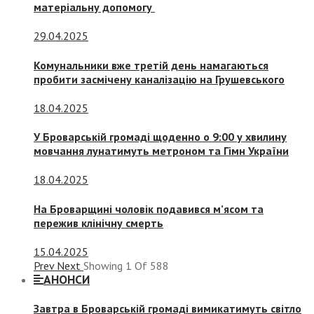
матеріальну допомогу
29.04.2025
Комунальники вже третій день намагаються
пробити засмічену каналізацію на Грушевського
18.04.2025
У Броварській громаді щоденно о 9:00 у хвилину
мовчання лунатимуть метроном та Гімн України
18.04.2025
На Броварщині чоловік подавився м’ясом та
пережив клінічну смерть
15.04.2025
Prev
Next
Showing
1
Of
588
АНОНСИ
Завтра в Броварській громаді вимикатимуть світло