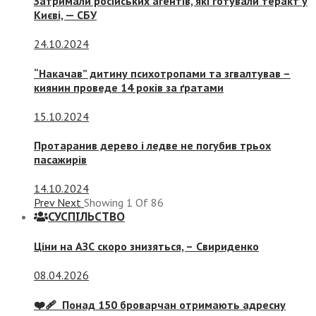
Затримали російських агентів, які готували теракт у
Києві, — СБУ
24.10.2024
“Накачав” дитину психотропами та згвалтував –
киянин проведе 14 років за ґратами
15.10.2024
Протаранив дерево і ледве не погубив трьох
пасажирів
14.10.2024
Prev
Next
Showing
1
Of
86
СУСПIЛЬСТВО
Ціни на АЗС скоро знизяться, –
Свириденко
08.04.2026
❤️‍🩹 Понад 150 броварчан отримають адресну