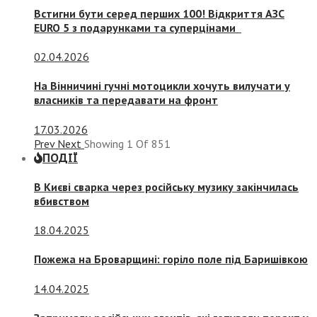
Встигни бути серед перших 100! Відкриття АЗС
EURO 5 з подарунками та суперцінами
02.04.2026
На Вінничині гучні мотоцикли хочуть вилучати у
власників та передавати на фронт
17.03.2026
Prev
Next
Showing
1
Of
851
ПОДІЇ
В Києві сварка через російську музику закінчилась
вбивством
18.04.2025
Пожежа на Броварщині: горіло поле під Баришівкою
14.04.2025