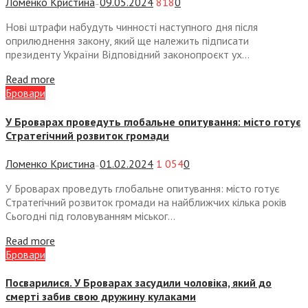
Ломенко Кристина
09.05.2024
818
0
—
Нові штрафи набудуть чинності наступного дня після
оприлюднення закону, який ще належить підписати
президенту України Відповідний законопроєкт ух...
Read more
Бровари
У Броварах проведуть глобальне опитування: місто готує
Стратегічний розвиток громади
Ломенко Кристина
01.02.2024
1 054
0
—
У Броварах проведуть глобальне опитування: місто готує
Стратегічний розвиток громади на найближчих кілька років
Сьогодні під головуванням міськог...
Read more
Бровари
Посварилися. У Броварах засудили чоловіка, який до
смерті забив свою дружину кулаками