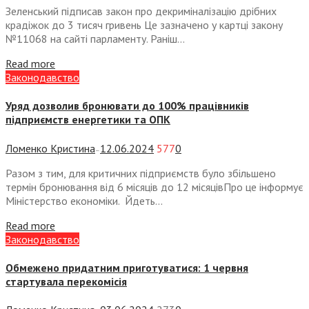
Зеленський підписав закон про декриміналізацію дрібних
крадіжок до 3 тисяч гривень Це зазначено у картці закону
№11068 на сайті парламенту. Раніш...
Read more
Законодавство
Уряд дозволив бронювати до 100% працівників
підприємств енергетики та ОПК
Ломенко Кристина
12.06.2024
577
0
—
Разом з тим, для критичних підприємств було збільшено
термін бронювання від 6 місяців до 12 місяцівПро це інформує
Міністерство економіки. Йдеть...
Read more
Законодавство
Обмежено придатним приготуватися: 1 червня
стартувала перекомісія