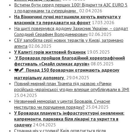
Встигни бути серед перших 100! Відкриття АЗС EURO 5
з подарунками та суперцінами
02.04.2026
На Вінничині гучні мотоцикли хочуть вилучати у
власників та передавати на фронт
17.03.2026
На щиті повернувся додому Захисник України, – солдат
Солодкий Серафим Володимирович
02.06.2025
СБУ запобігла серії нових терактів у Києві, затримано
агента
02.06.2025
У Калиті горів житловий будинок
19.05.2025
У Броварах пройшов благодійний хореографічний
фестиваль «Смайл скликає друзів»
08.05.2025
❤️‍🩹 Понад 150 броварчан отримають адресну
матеріальну допомогу
29.04.2025
Повний мирний план Трампа під назвою «‎Рамки
російсько-української угоди» вперше опублікували в ЗМІ
25.04.2025
Незвичний меморіал у центрі Броварів. Сучасне
мистецтво чи порушення порядку?
25.04.2025
У Броварах планують інфраструктурні оновлення:
капремонти, парковка біля лікарні та укриття в
садочку
24.04.2025
Страшна ніч у столиці! Київ оговтується після