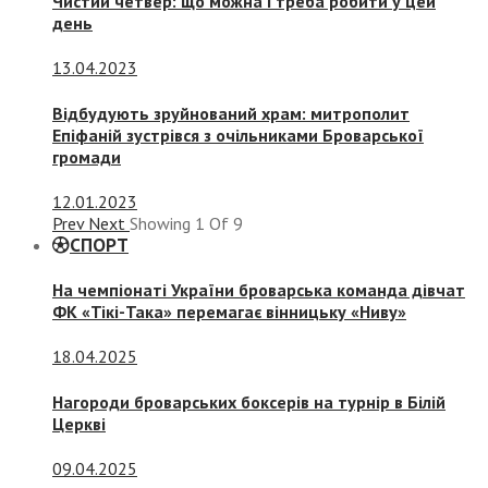
Чистий четвер: що можна і треба робити у цей
день
13.04.2023
Відбудують зруйнований храм: митрополит
Епіфаній зустрівся з очільниками Броварської
громади
12.01.2023
Prev
Next
Showing
1
Of
9
СПОРТ
На чемпіонаті України броварська команда дівчат
ФК «Тікі-Така» перемагає вінницьку «Ниву»
18.04.2025
Нагороди броварських боксерів на турнір в Білій
Церкві
09.04.2025