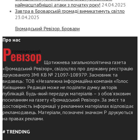
наймасштабнішої атаки з початку року!
24.04.2025
Завтра в Броварській громаді вимикатимуть світло
23.04.2025
Громадський Ревізор. Бровари
Про нас
Щотижнева загальнополітична газета
«Громадський Ревізор», свідоцтво про державну реєстрацію
друкованого ЗМІ КВ № 21097-10897Р. Засновник та
видавець: ТОВ «Незалежна інформаційна компанія «Голос
Київщини» Редакція може не поділяти думку авторів
публікацій. Будь-який передрук матеріалів – з обов’язковим
посиланням на газету «Громадський Ревізор». За зміст та
достовірність інформації у рекламних матеріалах відповідає
рекламодавець. Матеріали, позначені значком Р друкуються
на правах реклами.
# TRENDING