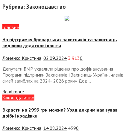
Рубрика:
Законодавство
Головне
На підтримку броварських захисників та захисниць
виділили додаткові кошти
Ломенко Кристина
02.09.2024
3 913
0
—
Депутати БМР ухвалили рішення про дофінансування
Програми підтримки Захисників і Захисниць України, членів
сімей загиблих на 2024- 2026 роки» Дод...
Read more
Законодавство
Вкрасти на 2999 грн можна? Уряд декриміналізував
дрібні крадіжки
Ломенко Кристина
14.08.2024
439
0
—