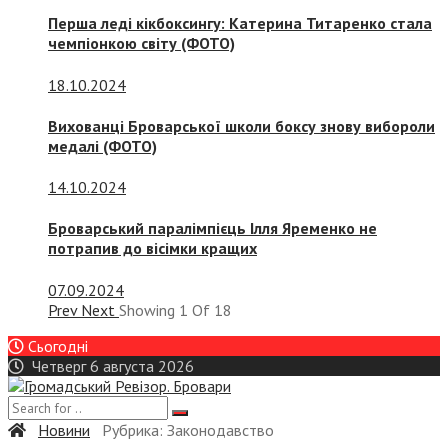
Перша леді кікбоксингу: Катерина Титаренко стала
чемпіонкою світу (ФОТО)
18.10.2024
Вихованці Броварської школи боксу знову вибороли
медалі (ФОТО)
14.10.2024
Броварський паралімпієць Ілля Яременко не
потрапив до вісімки кращих
07.09.2024
Prev
Next
Showing
1
Of
18
Сьогодні
Четверг 6 августа 2026
Новини
Рубрика:
Законодавство