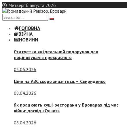
Skip
Четверг 6 августа 2026
to
content
ГОЛОВНА
ВІЙНА
НОВИНИ
Статуетки як ідеальний подарунок для
поціновувачів прекрасного
03.06.2026
Ціни на АЗС скоро знизяться, –
Свириденко
08.04.2026
Як працюють суші-ресторани у Броварах під час
війни: досвід «Сушия»
08.04.2026