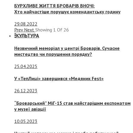
БУРХЛИВЕ ЖИТТЯ БРОВАРІВ ВНОЧІ:
Хто найчастіше порушує комендантську годину
29.08.2022
Prev
Next
Showing
1
Of
26
КУЛЬТУРА
Незвичний меморіал у центрі Броварів. Сучасне
мистецтво чи порушення порядку?
25.04.2025
У «ТепЛиці» завершився «Медяник Fest»
26.12.2023
“Броварський” МіГ-15 став найстарішим експонатом
у музеї авіації
10.05.2023