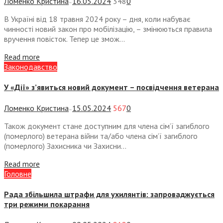
Ломенко Кристина
16.05.2024
348
0
—
В Україні від 18 травня 2024 року – дня, коли набуває
чинності новий закон про мобілізацію, – змінюються правила
вручення повісток. Тепер це змож...
Read more
Законодавство
У «Дії» з’явиться новий документ – посвідчення ветерана
Ломенко Кристина
15.05.2024
567
0
—
Також документ стане доступним для члена сім’ї загиблого
(померлого) ветерана війни та/або члена сім’ї загиблого
(померлого) Захисника чи Захисни...
Read more
Головне
Рада збільшила штрафи для ухилянтів: запроваджується
три режими покарання