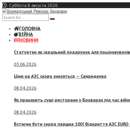
Skip
Суббота 8 августа 2026
to
content
ГОЛОВНА
ВІЙНА
НОВИНИ
Статуетки як ідеальний подарунок для поціновувачі
03.06.2026
Ціни на АЗС скоро знизяться, –
Свириденко
08.04.2026
Як працюють суші-ресторани у Броварах під час війн
08.04.2026
Встигни бути серед перших 100! Відкриття АЗС EURO