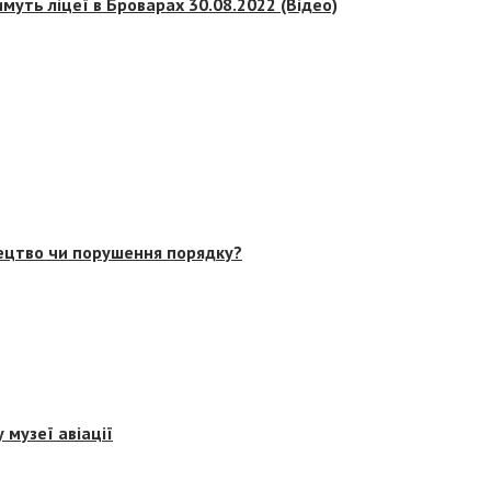
муть ліцеї в Броварах 30.08.2022 (Відео)
тецтво чи порушення порядку?
 музеї авіації