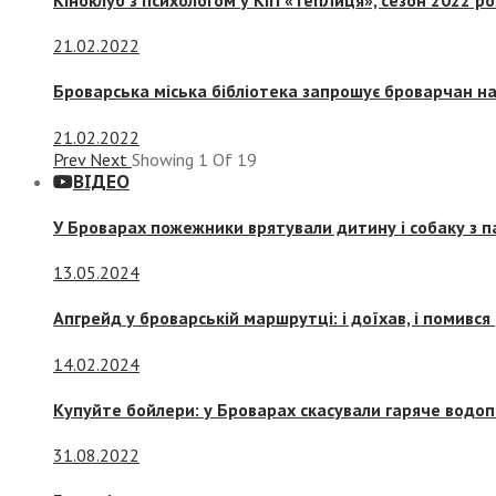
21.02.2022
Броварська міська бібліотека запрошує броварчан 
21.02.2022
Prev
Next
Showing
1
Of
19
ВІДЕО
У Броварах пожежники врятували дитину і собаку з 
13.05.2024
Апгрейд у броварській маршрутці: і доїхав, і помився
14.02.2024
Купуйте бойлери: у Броварах скасували гаряче водоп
31.08.2022