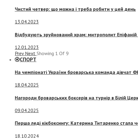
Чистий четвер: що можна і треба робити у цей день
13.04.2023
Відбудують зруйнований храм: митрополит Епіфаній 
12.01.2023
Prev
Next
Showing
1
Of
9
СПОРТ
На чемпіонаті України броварська команда дівчат ФК
18.04.2025
Нагороди броварських боксерів на турнір в Білій Церк
09.04.2025
Перша леді кікбоксингу: Катерина Титаренко стала ч
18.10.2024