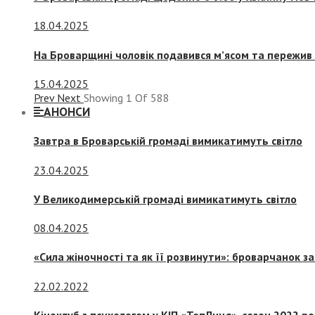
18.04.2025
На Броварщині чоловік подавився м’ясом та пережив 
15.04.2025
Prev
Next
Showing
1
Of
588
АНОНСИ
Завтра в Броварській громаді вимикатимуть світло
23.04.2025
У Великодимерській громаді вимикатимуть світло
08.04.2025
«Сила жіночності та як її розвинути»: броварчанок 
22.02.2022
Кіноклуб з психологом у КІП «ТепЛиця», сезон 2022 р