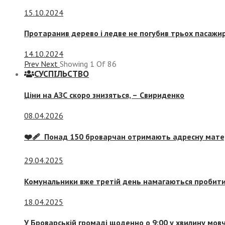
15.10.2024
Протаранив дерево і ледве не погубив трьох пасажир
14.10.2024
Prev
Next
Showing
1
Of
86
СУСПIЛЬСТВО
Ціни на АЗС скоро знизяться, –
Свириденко
08.04.2026
❤️‍🩹 Понад 150 броварчан отримають адресну мат
29.04.2025
Комунальники вже третій день намагаються пробити 
18.04.2025
У Броварській громаді щоденно о 9:00 у хвилину мо