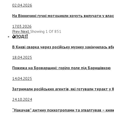
02.04.2026
На Вінничині гучні мотоцикли хочуть вилучати у вла
17.03.2026
Prev
Next
Showing
1
Of
851
ПОДІЇ
В Києві сварка через російську музику закінчилась в
18.04.2025
Пожежа на Броварщині: горіло поле під Баришівкою
14.04.2025
Затримали російських агентів, які готували теракт у К
24.10.2024
“Накачав” дитину психотропами та згвалтував – киян