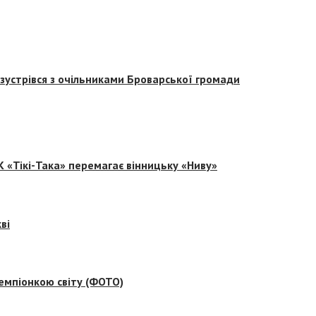
зустрівся з очільниками Броварської громади
 «Тікі-Така» перемагає вінницьку «Ниву»
ві
емпіонкою світу (ФОТО)