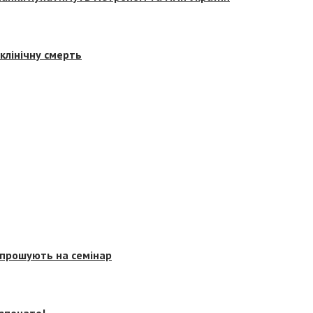
клінічну смерть
запрошують на семінар
озпочато!