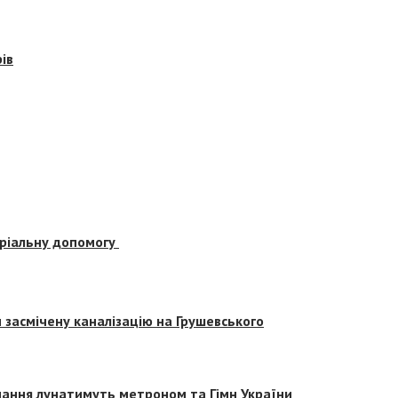
ів
еріальну допомогу
засмічену каналізацію на Грушевського
вчання лунатимуть метроном та Гімн України