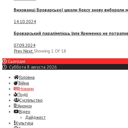
Вихованці Броварської школи боксу знову вибороли 
14.10.2024
Броварський паралімпієць Ілля Яременко не потрапив
07.09.2024
Prev
Next
Showing
1
Of
18
Сьогодні
Суббота 8 августа 2026
Головна
Війна
Новини
Події
Суспiльство
Анонси
Відео
Дайджест
Культура