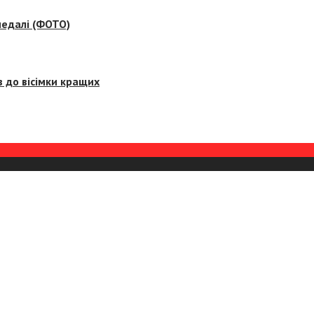
медалі (ФОТО)
 до вісімки кращих