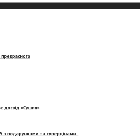
в прекрасного
и: досвід «Сушия»
 5 з подарунками та суперцінами