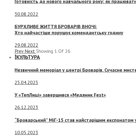
Готовність до нового навчального року: як працювати
30.08.2022
БУРХЛИВЕ ЖИТТЯ БРОВАРІВ ВНОЧІ:
Хто найчастіше порушує комендантську годину
29.08.2022
Prev
Next
Showing
1
Of
26
КУЛЬТУРА
Незвичний меморіал у центрі Броварів. Сучасне мис
25.04.2025
У «ТепЛиці» завершився «Медяник Fest»
26.12.2023
“Броварський” МіГ-15 став найстарішим експонатом у
10.05.2023