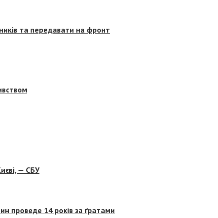
сників та передавати на фронт
бивством
иєві, — СБУ
ин проведе 14 років за ґратами