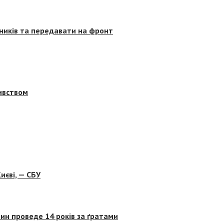
сників та передавати на фронт
бивством
иєві, — СБУ
ин проведе 14 років за ґратами