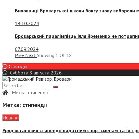
Вихованці Броварської школи боксу знову вибороли 
14.10.2024
Броварський паралімпієць Ілля Яременко не потрапив
07.09.2024
Prev
Next
Showing
1
Of
18
Сьогодні
Суббота 8 августа 2026
Метка:
стипендії
Метка:
стипендії
Новини
Уряд встановив стипендії видатним спортсменам та їх тре