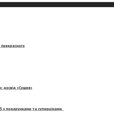
в прекрасного
и: досвід «Сушия»
 5 з подарунками та суперцінами