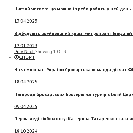
Чистий четвер: що можна і треба робити у цей день
13.04.2023
Відбудують зруйнований храм: митрополит Епіфаній 
12.01.2023
Prev
Next
Showing
1
Of
9
СПОРТ
На чемпіонаті України броварська команда дівчат ФК
18.04.2025
Нагороди броварських боксерів на турнір в Білій Церк
09.04.2025
Перша леді кікбоксингу: Катерина Титаренко стала ч
18.10.2024