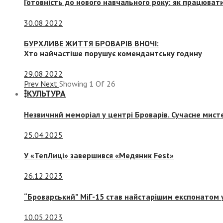
Готовність до нового навчального року: як працювати
30.08.2022
БУРХЛИВЕ ЖИТТЯ БРОВАРІВ ВНОЧІ:
Хто найчастіше порушує комендантську годину
29.08.2022
Prev
Next
Showing
1
Of
26
КУЛЬТУРА
Незвичний меморіал у центрі Броварів. Сучасне мис
25.04.2025
У «ТепЛиці» завершився «Медяник Fest»
26.12.2023
“Броварський” МіГ-15 став найстарішим експонатом у
10.05.2023