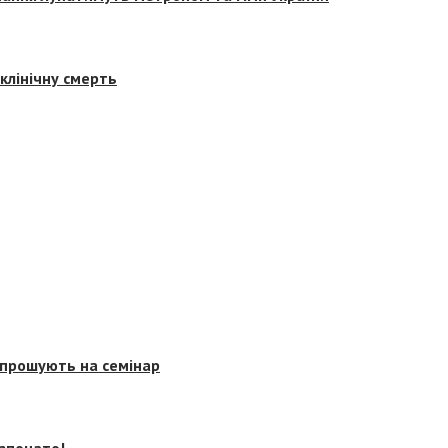
клінічну смерть
запрошують на семінар
озпочато!