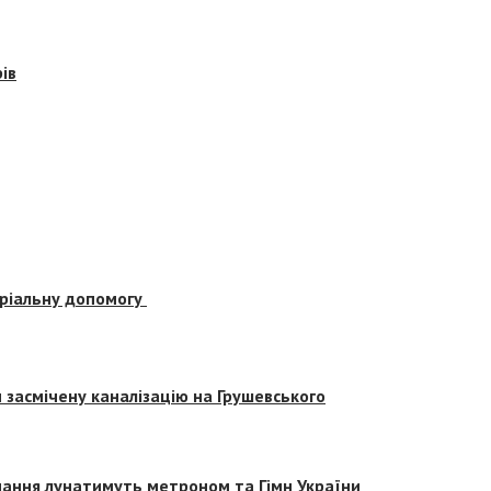
ів
еріальну допомогу
засмічену каналізацію на Грушевського
вчання лунатимуть метроном та Гімн України