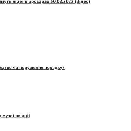
муть ліцеї в Броварах 30.08.2022 (Відео)
тецтво чи порушення порядку?
 музеї авіації