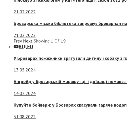
21.02.2022
Броварська міська бібліотека запрошує броварчан 
21.02.2022
Prev
Next
Showing
1
Of
19
ВІДЕО
У Броварах пожежники врятували дитину і собаку з 
13.05.2024
Апгрейд у броварській маршрутці: і доїхав, і помився
14.02.2024
Купуйте бойлери: у Броварах скасували гаряче водоп
31.08.2022