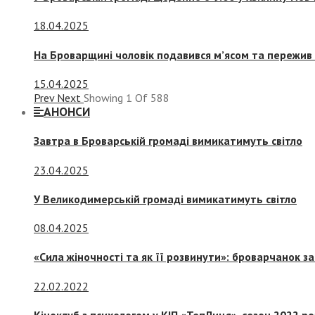
18.04.2025
На Броварщині чоловік подавився м’ясом та пережив 
15.04.2025
Prev
Next
Showing
1
Of
588
АНОНСИ
Завтра в Броварській громаді вимикатимуть світло
23.04.2025
У Великодимерській громаді вимикатимуть світло
08.04.2025
«Сила жіночності та як її розвинути»: броварчанок 
22.02.2022
Кіноклуб з психологом у КІП «ТепЛиця», сезон 2022 р