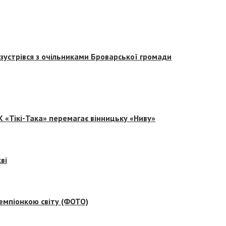
зустрівся з очільниками Броварської громади
 «Тікі-Така» перемагає вінницьку «Ниву»
ві
емпіонкою світу (ФОТО)