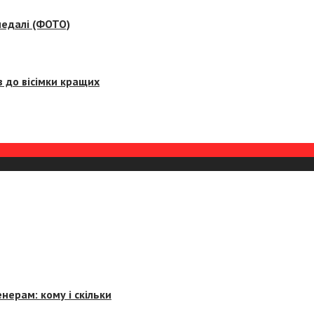
медалі (ФОТО)
 до вісімки кращих
нерам: кому і скільки