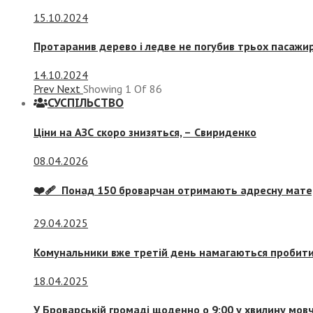
15.10.2024
Протаранив дерево і ледве не погубив трьох пасажир
14.10.2024
Prev
Next
Showing
1
Of
86
СУСПIЛЬСТВО
Ціни на АЗС скоро знизяться, –
Свириденко
08.04.2026
❤️‍🩹 Понад 150 броварчан отримають адресну мат
29.04.2025
Комунальники вже третій день намагаються пробити 
18.04.2025
У Броварській громаді щоденно о 9:00 у хвилину мо