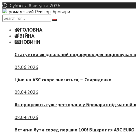
Skip
Суббота 8 августа 2026
to
content
ГОЛОВНА
ВІЙНА
НОВИНИ
Статуетки як ідеальний подарунок для поціновувачі
03.06.2026
Ціни на АЗС скоро знизяться, –
Свириденко
08.04.2026
Як працюють суші-ресторани у Броварах під час війн
08.04.2026
Встигни бути серед перших 100! Відкриття АЗС EURO