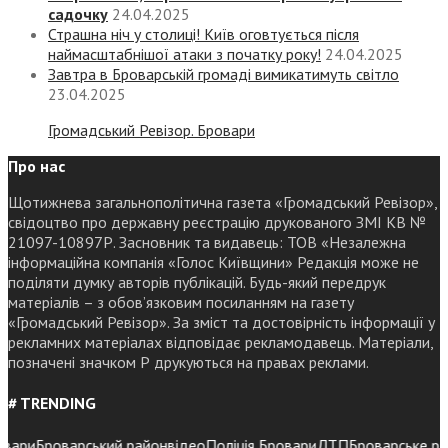
садочку
24.04.2025
Страшна ніч у столиці! Київ оговтується після
наймасштабнішої атаки з початку року!
24.04.2025
Завтра в Броварській громаді вимикатимуть світло
23.04.2025
Громадський Ревізор. Бровари
Про нас
Щотижнева загальнополітична газета «Громадський Ревізор»,
свідоцтво про державну реєстрацію друкованого ЗМІ КВ №
21097-10897Р. Засновник та видавець: ТОВ «Незалежна
інформаційна компанія «Голос Київщини» Редакція може не
поділяти думку авторів публікацій. Будь-який передрук
матеріалів – з обов’язковим посиланням на газету
«Громадський Ревізор». За зміст та достовірність інформації у
рекламних матеріалах відповідає рекламодавець. Матеріали,
позначені значком Р друкуються на правах реклами.
# TRENDING
ри
Броварський район
відео
Поліція Бровари
ДТП
Броварське район