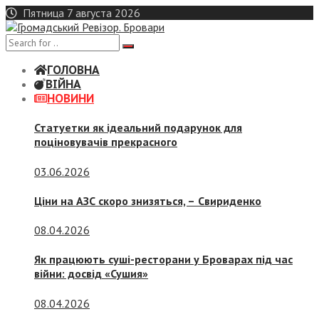
Skip
Пятница 7 августа 2026
to
content
ГОЛОВНА
ВІЙНА
НОВИНИ
Статуетки як ідеальний подарунок для
поціновувачів прекрасного
03.06.2026
Ціни на АЗС скоро знизяться, –
Свириденко
08.04.2026
Як працюють суші-ресторани у Броварах під час
війни: досвід «Сушия»
08.04.2026