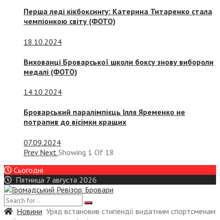
Перша леді кікбоксингу: Катерина Титаренко стала
чемпіонкою світу (ФОТО)
18.10.2024
Вихованці Броварської школи боксу знову вибороли
медалі (ФОТО)
14.10.2024
Броварський паралімпієць Ілля Яременко не
потрапив до вісімки кращих
07.09.2024
Prev
Next
Showing
1
Of
18
Сьогодні
Пятница 7 августа 2026
Новини
Уряд встановив стипендії видатним спортсменам