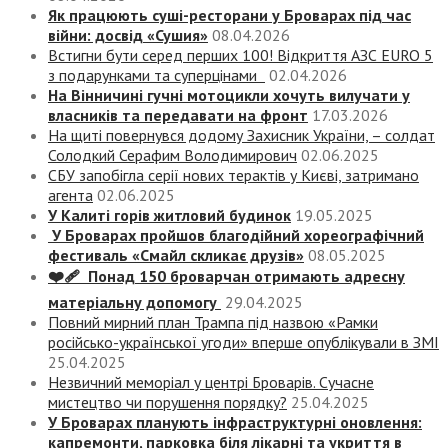
Як працюють суші-ресторани у Броварах під час
війни: досвід «Сушия»
08.04.2026
Встигни бути серед перших 100! Відкриття АЗС EURO 5
з подарунками та суперцінами
02.04.2026
На Вінничині гучні мотоцикли хочуть вилучати у
власників та передавати на фронт
17.03.2026
На щиті повернувся додому Захисник України, – солдат
Солодкий Серафим Володимирович
02.06.2025
СБУ запобігла серії нових терактів у Києві, затримано
агента
02.06.2025
У Калиті горів житловий будинок
19.05.2025
У Броварах пройшов благодійний хореографічний
фестиваль «Смайл скликає друзів»
08.05.2025
❤️‍🩹 Понад 150 броварчан отримають адресну
матеріальну допомогу
29.04.2025
Повний мирний план Трампа під назвою «‎Рамки
російсько-української угоди» вперше опублікували в ЗМІ
25.04.2025
Незвичний меморіал у центрі Броварів. Сучасне
мистецтво чи порушення порядку?
25.04.2025
У Броварах планують інфраструктурні оновлення:
капремонти, парковка біля лікарні та укриття в