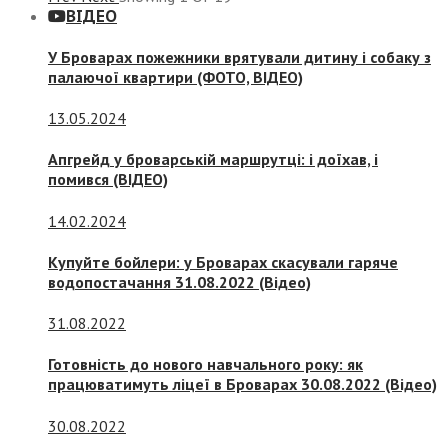
ВІДЕО
У Броварах пожежники врятували дитину і собаку з
палаючої квартири (ФОТО, ВІДЕО)
13.05.2024
Апгрейд у броварській маршрутці: і доїхав, і
помився (ВІДЕО)
14.02.2024
Купуйте бойлери: у Броварах скасували гаряче
водопостачання 31.08.2022 (Відео)
31.08.2022
Готовність до нового навчального року: як
працюватимуть ліцеї в Броварах 30.08.2022 (Відео)
30.08.2022