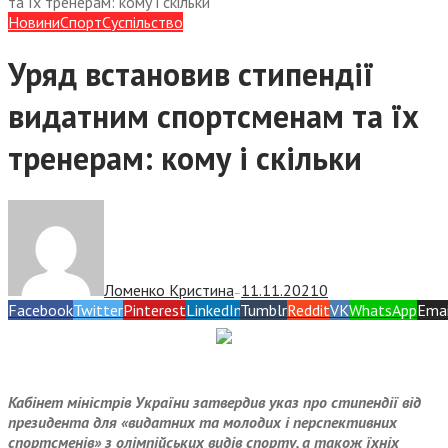
та їх тренерам: кому і скільки
Новини
Спорт
Суспiльство
Уряд встановив стипендії
видатним спортсменам та їх
тренерам: кому і скільки
Ломенко Кристина
11.11.2021
0
—
Facebook
Twitter
Pinterest
LinkedIn
Tumblr
Reddit
VK
WhatsApp
Emai
Кабінет міністрів України затвердив указ про стипендії від
президента для «видатних та молодих і перспективних
спортсменів» з олімпійських видів спорту, а також їхніх