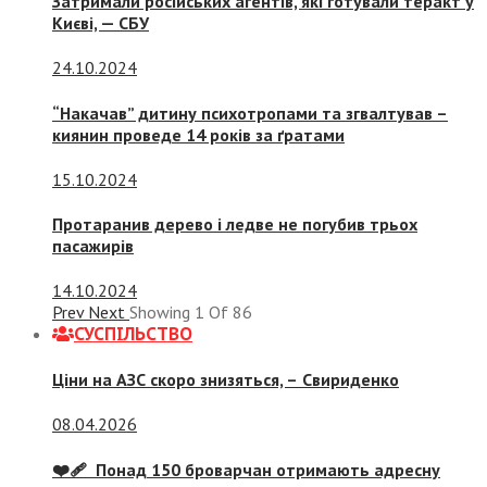
Затримали російських агентів, які готували теракт у
Києві, — СБУ
24.10.2024
“Накачав” дитину психотропами та згвалтував –
киянин проведе 14 років за ґратами
15.10.2024
Протаранив дерево і ледве не погубив трьох
пасажирів
14.10.2024
Prev
Next
Showing
1
Of
86
СУСПIЛЬСТВО
Ціни на АЗС скоро знизяться, –
Свириденко
08.04.2026
❤️‍🩹 Понад 150 броварчан отримають адресну