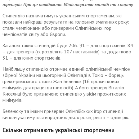
тренерів. Про це повідомляє Міністерство молоді та спорту
Стипендію назначатимуть українським спортсменам, які
показали найкращі результати на головних змаганнях року:
стали чемпіонами або призерами Олімпійських ігор,
чемпіонатів світу або Європи.
Загалом таких стипендій буде 206: 91 – для спортсменів, 84
– для тренерів (їх розділять 107 наставників) та додатково
31 – для юних спортсменів.
Найбільшу стипендію отримає єдиний олімпійський чемпіон
збірної України на цьогорічній Олімпіаді в Токіо – борець
греко-римського стилю Жан Беленюк (16 прожиткових
мінімумів для працездатних осіб). А його тренеру Віталію
Киселиці було призначено стипендію у вісім прожиткових
мінімумів.
Беленюку та іншим призерам Олімпійських ігор стипендії
виплачуватимуться впродовж двох років, решті – один рік.
Скільки отримають українські спортсмени