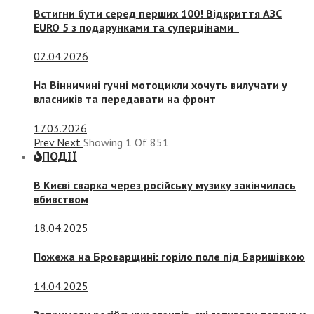
Встигни бути серед перших 100! Відкриття АЗС
EURO 5 з подарунками та суперцінами
02.04.2026
На Вінничині гучні мотоцикли хочуть вилучати у
власників та передавати на фронт
17.03.2026
Prev
Next
Showing
1
Of
851
ПОДІЇ
В Києві сварка через російську музику закінчилась
вбивством
18.04.2025
Пожежа на Броварщині: горіло поле під Баришівкою
14.04.2025