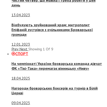
Чистий четвер: що можна і треба робити у цей
день
13.04.2023
Відбудують зруйнований храм: митрополит
Епіфаній зустрівся з очільниками Броварської
громади
12.01.2023
Prev
Next
Showing
1
Of
9
СПОРТ
На чемпіонаті України броварська команда дівчат
ФК «Тікі-Така» перемагає вінницьку «Ниву»
18.04.2025
Нагороди броварських боксерів на турнір в Білій
Церкві
09.04.2025