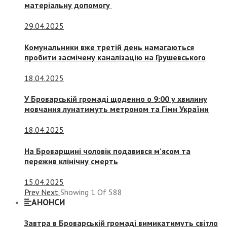
матеріальну допомогу
29.04.2025
Комунальники вже третій день намагаються
пробити засмічену каналізацію на Грушевського
18.04.2025
У Броварській громаді щоденно о 9:00 у хвилину
мовчання лунатимуть метроном та Гімн України
18.04.2025
На Броварщині чоловік подавився м’ясом та
пережив клінічну смерть
15.04.2025
Prev
Next
Showing
1
Of
588
АНОНСИ
Завтра в Броварській громаді вимикатимуть світло