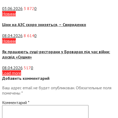
03.06.2026
3 872
0
Новини
Ціни на АЗС скоро знизяться, –
Свириденко
08.04.2026
8 614
0
Новини
Як працюють суші-ресторани у Броварах під час війни:
досвід «Сушия»
08.04.2026
517
0
Load more
Добавить комментарий
Ваш адрес email не будет опубликован.
Обязательные поля
помечены
*
Комментарий
*