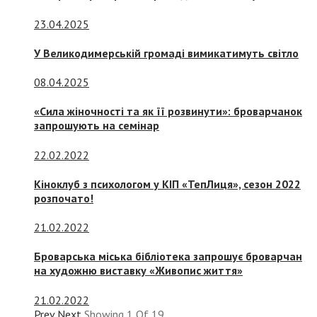
23.04.2025
У Великодимерській громаді вимикатимуть світло
08.04.2025
«Сила жіночності та як її розвинути»: броварчанок
запрошують на семінар
22.02.2022
Кіноклуб з психологом у КІП «ТепЛиця», сезон 2022
розпочато!
21.02.2022
Броварська міська бібліотека запрошує броварчан
на художню виставку «Живопис життя»
21.02.2022
Prev
Next
Showing
1
Of
19