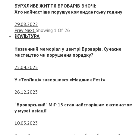
БУРХЛИВЕ ЖИТТЯ БРОВАРІВ ВНОЧІ:
Хто найчастіше порушує комендантську годину
29.08.2022
Prev
Next
Showing
1
Of
26
КУЛЬТУРА
Незвичний меморіал у центрі Броварів. Сучасне
мистецтво чи порушення порядку?
25.04.2025
У «ТепЛиці» завершився «Медяник Fest»
26.12.2023
“Броварський” МіГ-15 став найстарішим експонатом
у музеї авіації
10.05.2023