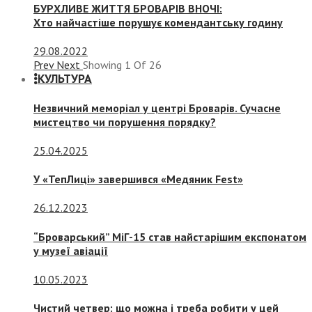
БУРХЛИВЕ ЖИТТЯ БРОВАРІВ ВНОЧІ:
Хто найчастіше порушує комендантську годину
29.08.2022
Prev
Next
Showing
1
Of
26
КУЛЬТУРА
Незвичний меморіал у центрі Броварів. Сучасне
мистецтво чи порушення порядку?
25.04.2025
У «ТепЛиці» завершився «Медяник Fest»
26.12.2023
“Броварський” МіГ-15 став найстарішим експонатом
у музеї авіації
10.05.2023
Чистий четвер: що можна і треба робити у цей