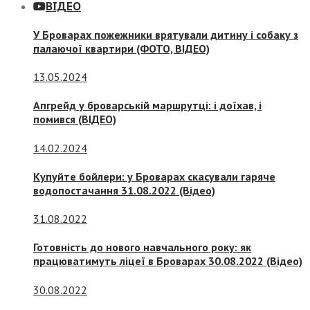
ВІДЕО
У Броварах пожежники врятували дитину і собаку з
палаючої квартири (ФОТО, ВІДЕО)
13.05.2024
Апгрейд у броварській маршрутці: і доїхав, і
помився (ВІДЕО)
14.02.2024
Купуйте бойлери: у Броварах скасували гаряче
водопостачання 31.08.2022 (Відео)
31.08.2022
Готовність до нового навчального року: як
працюватимуть ліцеї в Броварах 30.08.2022 (Відео)
30.08.2022