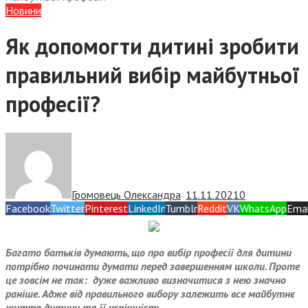
Новини
Як допомогти дитині зробити
правильний вибір майбутньої
професії?
Громовець Олександра
11.11.2021
0
—
Facebook
Twitter
Pinterest
LinkedIn
Tumblr
Reddit
VK
WhatsApp
Emai
Багато батьків думають, що про вибір професії для дитини
потрібно починати думати перед завершенням школи. Проте
це зовсім не так: дуже важливо визначитися з нею значно
раніше. Адже від правильного вибору залежить все майбутнє
життя дитини та її успішність.