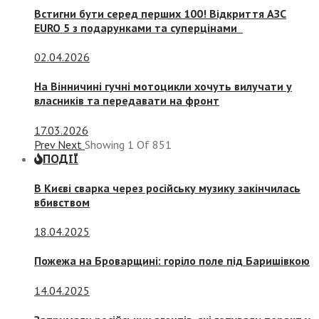
Встигни бути серед перших 100! Відкриття АЗС
EURO 5 з подарунками та суперцінами
02.04.2026
На Вінничині гучні мотоцикли хочуть вилучати у
власників та передавати на фронт
17.03.2026
Prev
Next
Showing
1
Of
851
ПОДІЇ
В Києві сварка через російську музику закінчилась
вбивством
18.04.2025
Пожежа на Броварщині: горіло поле під Баришівкою
14.04.2025