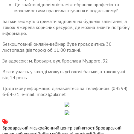
Де знайти відповідність між обраною професію та
можливостями працевлаштування в подальшому?
Батьки зможуть отримати відповіді на будь-які запитання, а
також джерела корисних ресурсів, де можна знайти потрібну
інформацію.
Безкоштовний онлайн-вебінар буде проводитись 30
листопада (вівторок) об 11:00 годині.
За адресою: м. Бровари, вул. Ярослава Мудрого, 92
Взяти участь у заході можуть усі охочі батьки, а також учні
від 14 років.
Додаткову інформацію дізнавайтеся за телефоном: (04594)
6-64-21, e-mail: mbcz@ukr.net
Броварський міськрайонний центр зайнятості
Броварський
центр зайнятості
Вибір майбутньої професії
Вибір