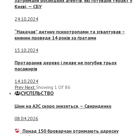
Затримали російських агентів, які готували теракт у
Києві, — СБУ
24.10.2024
“Накачав” дитину психотропами та згвалтував –
киянин проведе 14 років за ґратами
15.10.2024
Протаранив дерево і ледве не погубив трьох
пасажирів
14.10.2024
Prev
Next
Showing
1
Of
86
СУСПIЛЬСТВО
Ціни на АЗС скоро знизяться, –
Свириденко
08.04.2026
Понад 150 броварчан отримають адресну