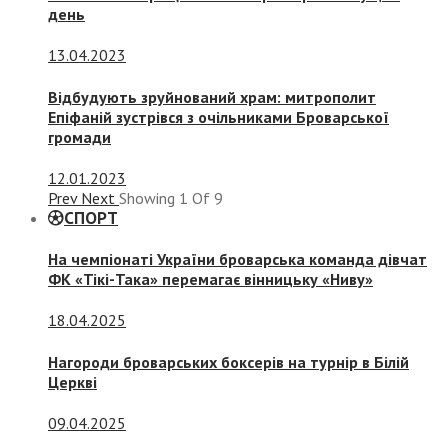
день
13.04.2023
Відбудують зруйнований храм: митрополит
Епіфаній зустрівся з очільниками Броварської
громади
12.01.2023
Prev
Next
Showing
1
Of
9
СПОРТ
На чемпіонаті України броварська команда дівчат
ФК «Тікі-Така» перемагає вінницьку «Ниву»
18.04.2025
Нагороди броварських боксерів на турнір в Білій
Церкві
09.04.2025