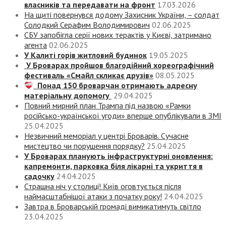
власників та передавати на фронт
17.03.2026
На щиті повернувся додому Захисник України, – солдат
Солодкий Серафим Володимирович
02.06.2025
СБУ запобігла серії нових терактів у Києві, затримано
агента
02.06.2025
У Калиті горів житловий будинок
19.05.2025
У Броварах пройшов благодійний хореографічний
фестиваль «Смайл скликає друзів»
08.05.2025
Понад 150 броварчан отримають адресну
матеріальну допомогу
29.04.2025
Повний мирний план Трампа під назвою «‎Рамки
російсько-української угоди» вперше опублікували в ЗМІ
25.04.2025
Незвичний меморіал у центрі Броварів. Сучасне
мистецтво чи порушення порядку?
25.04.2025
У Броварах планують інфраструктурні оновлення:
капремонти, парковка біля лікарні та укриття в
садочку
24.04.2025
Страшна ніч у столиці! Київ оговтується після
наймасштабнішої атаки з початку року!
24.04.2025
Завтра в Броварській громаді вимикатимуть світло
23.04.2025