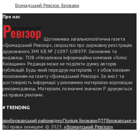
Громадський Ревізор. Бровари
Про нас
Щотижнева загальнополітична газета
«Громадський Ревізор», свідоцтво про державну реєстрацію
друкованого ЗМІ КВ № 21097-10897Р. Засновник та
видавець: ТОВ «Незалежна інформаційна компанія «Голос
Київщини» Редакція може не поділяти думку авторів
публікацій. Будь-який передрук матеріалів – з обов’язковим
посиланням на газету «Громадський Ревізор». За зміст та
достовірність інформації у рекламних матеріалах відповідає
рекламодавець. Матеріали, позначені значком Р друкуються
на правах реклами.
# TRENDING
ри
Броварський район
відео
Поліція Бровари
ДТП
Броварське районн
Всі права захищені: © 2023,
«Громадський Ревізор»