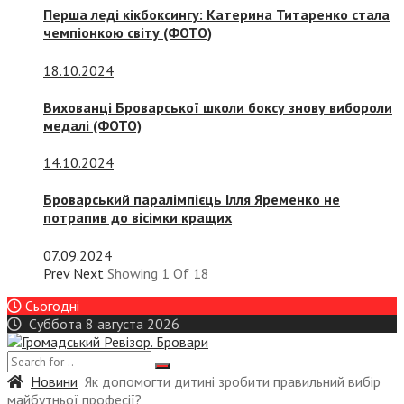
Перша леді кікбоксингу: Катерина Титаренко стала
чемпіонкою світу (ФОТО)
18.10.2024
Вихованці Броварської школи боксу знову вибороли
медалі (ФОТО)
14.10.2024
Броварський паралімпієць Ілля Яременко не
потрапив до вісімки кращих
07.09.2024
Prev
Next
Showing
1
Of
18
Сьогодні
Суббота 8 августа 2026
Новини
Як допомогти дитині зробити правильний вибір
майбутньої професії?