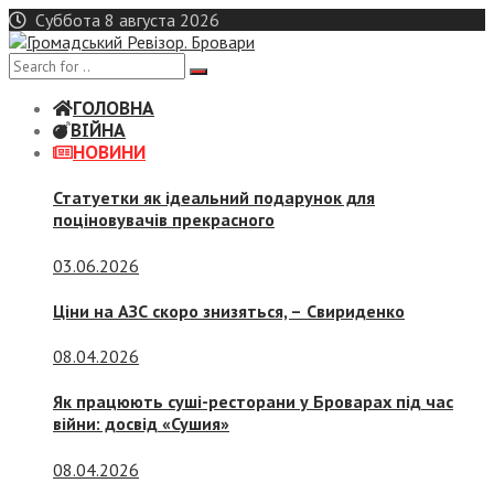
Skip
Суббота 8 августа 2026
to
content
ГОЛОВНА
ВІЙНА
НОВИНИ
Статуетки як ідеальний подарунок для
поціновувачів прекрасного
03.06.2026
Ціни на АЗС скоро знизяться, –
Свириденко
08.04.2026
Як працюють суші-ресторани у Броварах під час
війни: досвід «Сушия»
08.04.2026