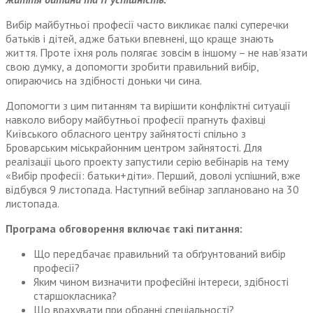
Вибір майбутньої професії часто викликає палкі суперечки
батьків і дітей, адже батьки впевнені, що краще знають
життя. Проте їхня роль полягає зовсім в іншому – не нав’язати
свою думку, а допомогти зробити правильний вибір,
опираючись на здібності доньки чи сина.
Допомогти з цим питанням та вирішити конфліктні ситуації
навколо вибору майбутньої професії прагнуть фахівці
Київського обласного центру зайнятості спільно з
Броварським міськрайонним центром зайнятості. Для
реалізації цього проекту запустили серію вебінарів на тему
«Вибір професії: батьки+діти». Перший, доволі успішний, вже
відбувся 9 листопада. Наступний вебінар заплановано на 30
листопада.
Програма обговорення включає такі питання:
Що передбачає правильний та обґрунтований вибір
професії?
Яким чином визначити професійні інтереси, здібності
старшокласника?
Що врахувати при обранні спеціальності?