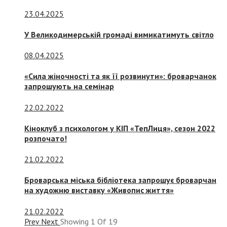
23.04.2025
У Великодимерській громаді вимикатимуть світло
08.04.2025
«Сила жіночності та як її розвинути»: броварчанок
запрошують на семінар
22.02.2022
Кіноклуб з психологом у КІП «ТепЛиця», сезон 2022
розпочато!
21.02.2022
Броварська міська бібліотека запрошує броварчан
на художню виставку «Живопис життя»
21.02.2022
Prev
Next
Showing
1
Of
19