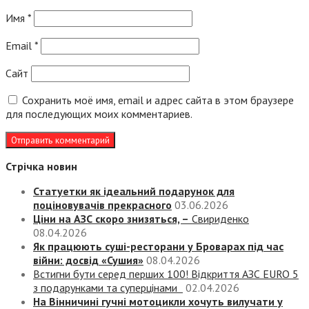
Имя
*
Email
*
Сайт
Сохранить моё имя, email и адрес сайта в этом браузере
для последующих моих комментариев.
Стрічка новин
Статуетки як ідеальний подарунок для
поціновувачів прекрасного
03.06.2026
Ціни на АЗС скоро знизяться, –
Свириденко
08.04.2026
Як працюють суші-ресторани у Броварах під час
війни: досвід «Сушия»
08.04.2026
Встигни бути серед перших 100! Відкриття АЗС EURO 5
з подарунками та суперцінами
02.04.2026
На Вінничині гучні мотоцикли хочуть вилучати у