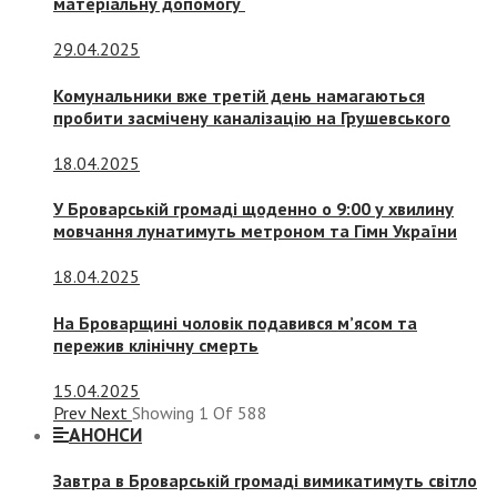
матеріальну допомогу
29.04.2025
Комунальники вже третій день намагаються
пробити засмічену каналізацію на Грушевського
18.04.2025
У Броварській громаді щоденно о 9:00 у хвилину
мовчання лунатимуть метроном та Гімн України
18.04.2025
На Броварщині чоловік подавився м’ясом та
пережив клінічну смерть
15.04.2025
Prev
Next
Showing
1
Of
588
АНОНСИ
Завтра в Броварській громаді вимикатимуть світло