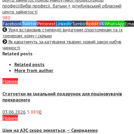
професії
Вибір професії: батьки + діти
Київський обласний
центр зайнятості
980
Facebook
Twitter
Pinterest
LinkedIn
Tumblr
Reddit
VK
WhatsApp
Emai
Уряд встановив стипендії видатним спортсменам та їх
тренерам: кому і скільки
Як каратимуть за катування тварин: новий закон набув
чинності
Related posts
Related posts
More from author
Новини
Статуетки як ідеальний подарунок для поціновувачів
прекрасного
03.06.2026
3 889
0
Новини
Ціни на АЗС скоро знизяться, –
Свириденко