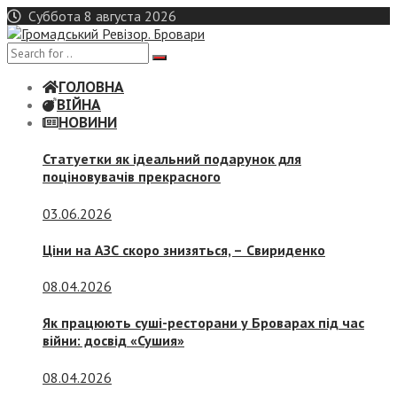
Skip
Суббота 8 августа 2026
to
content
ГОЛОВНА
ВІЙНА
НОВИНИ
Статуетки як ідеальний подарунок для
поціновувачів прекрасного
03.06.2026
Ціни на АЗС скоро знизяться, –
Свириденко
08.04.2026
Як працюють суші-ресторани у Броварах під час
війни: досвід «Сушия»
08.04.2026