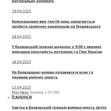
матеріальну допомогу
29.04.2025
Комунальники вже третій день намагаються
пробити засмічену каналізацію на Грушевського
18.04.2025
У Броварській громаді щоденно о 9:00 у хвилину
мовчання лунатимуть метроном та Гімн України
18.04.2025
На Броварщині чоловік подавився м’ясом та
пережив клінічну смерть
15.04.2025
Prev
Next
Showing
1
Of
588
АНОНСИ
Завтра в Броварській громаді вимикатимуть світло