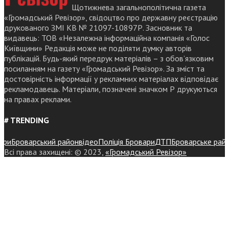
Щотижнева загальнополітична газета
«Громадський Ревізор», свідоцтво про державну реєстрацію
друкованого ЗМІ КВ № 21097-10897Р. Засновник та
видавець: ТОВ «Незалежна інформаційна компанія «Голос
Київщини» Редакція може не поділяти думку авторів
публікацій. Будь-який передрук матеріалів – з обов’язковим
посиланням на газету «Громадський Ревізор». За зміст та
достовірність інформації у рекламних матеріалах відповідає
рекламодавець. Матеріали, позначені значком Р друкуються
на правах реклами.
# TRENDING
и
Броварський район
відео
Поліція Бровари
ДТП
Броварське районне
Всі права захищені: © 2023,
«Громадський Ревізор»