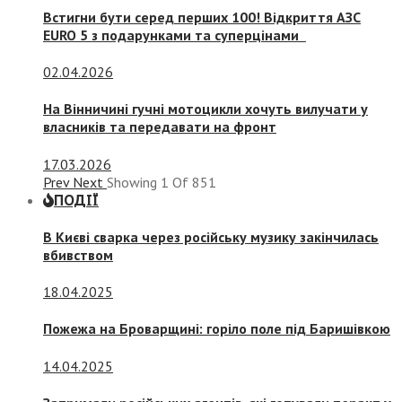
Встигни бути серед перших 100! Відкриття АЗС
EURO 5 з подарунками та суперцінами
02.04.2026
На Вінничині гучні мотоцикли хочуть вилучати у
власників та передавати на фронт
17.03.2026
Prev
Next
Showing
1
Of
851
ПОДІЇ
В Києві сварка через російську музику закінчилась
вбивством
18.04.2025
Пожежа на Броварщині: горіло поле під Баришівкою
14.04.2025