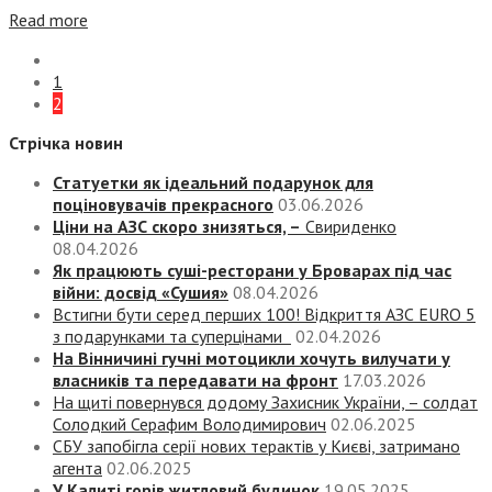
Read more
1
2
Стрічка новин
Статуетки як ідеальний подарунок для
поціновувачів прекрасного
03.06.2026
Ціни на АЗС скоро знизяться, –
Свириденко
08.04.2026
Як працюють суші-ресторани у Броварах під час
війни: досвід «Сушия»
08.04.2026
Встигни бути серед перших 100! Відкриття АЗС EURO 5
з подарунками та суперцінами
02.04.2026
На Вінничині гучні мотоцикли хочуть вилучати у
власників та передавати на фронт
17.03.2026
На щиті повернувся додому Захисник України, – солдат
Солодкий Серафим Володимирович
02.06.2025
СБУ запобігла серії нових терактів у Києві, затримано
агента
02.06.2025
У Калиті горів житловий будинок
19.05.2025