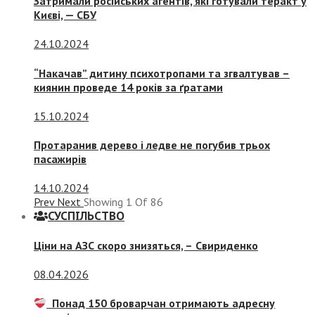
Затримали російських агентів, які готували теракт у
Києві, — СБУ
24.10.2024
“Накачав” дитину психотропами та згвалтував –
киянин проведе 14 років за ґратами
15.10.2024
Протаранив дерево і ледве не погубив трьох
пасажирів
14.10.2024
Prev
Next
Showing
1
Of
86
СУСПIЛЬСТВО
Ціни на АЗС скоро знизяться, –
Свириденко
08.04.2026
Понад 150 броварчан отримають адресну