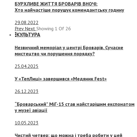
БУРХЛИВЕ ЖИТТЯ БРОВАРІВ ВНОЧІ:
Хто найчастіше порушує комендантську годину
29.08.2022
Prev
Next
Showing
1
Of
26
КУЛЬТУРА
Незвичний меморіал у центрі Броварів. Сучасне
мистецтво чи порушення порядку?
25.04.2025
У «ТепЛиці» завершився «Медяник Fest»
26.12.2023
“Броварський” МіГ-15 став найстарішим експонатом
у музеї авіації
10.05.2023
Чистий четвер: що можна і треба робити у цей