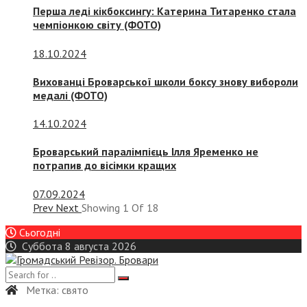
Перша леді кікбоксингу: Катерина Титаренко стала
чемпіонкою світу (ФОТО)
18.10.2024
Вихованці Броварської школи боксу знову вибороли
медалі (ФОТО)
14.10.2024
Броварський паралімпієць Ілля Яременко не
потрапив до вісімки кращих
07.09.2024
Prev
Next
Showing
1
Of
18
Сьогодні
Суббота 8 августа 2026
Метка:
свято