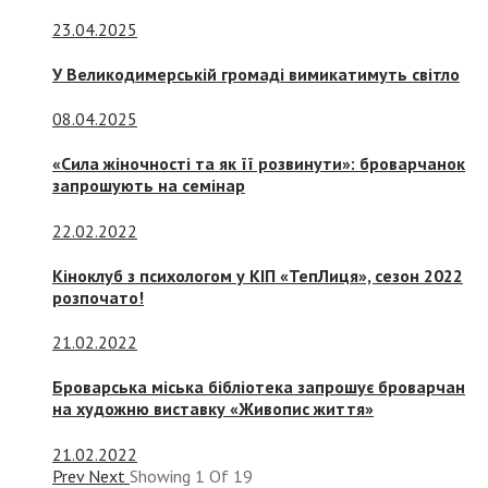
23.04.2025
У Великодимерській громаді вимикатимуть світло
08.04.2025
«Сила жіночності та як її розвинути»: броварчанок
запрошують на семінар
22.02.2022
Кіноклуб з психологом у КІП «ТепЛиця», сезон 2022
розпочато!
21.02.2022
Броварська міська бібліотека запрошує броварчан
на художню виставку «Живопис життя»
21.02.2022
Prev
Next
Showing
1
Of
19