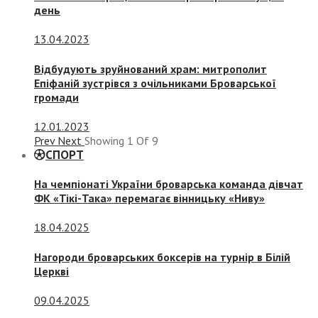
день
13.04.2023
Відбудують зруйнований храм: митрополит
Епіфаній зустрівся з очільниками Броварської
громади
12.01.2023
Prev
Next
Showing
1
Of
9
СПОРТ
На чемпіонаті України броварська команда дівчат
ФК «Тікі-Така» перемагає вінницьку «Ниву»
18.04.2025
Нагороди броварських боксерів на турнір в Білій
Церкві
09.04.2025