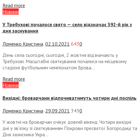
Read more
Новини
У Требухові почалося свято — село відзначає 392-й рік з
дня заснування
Ломенко Кристина
02.10.2021
643
0
—
День села сьогодні, сьогодні, 2 жовтня відзначають у
Требухові. Масштабні святкування почалися на місцевому
стадіоні футбольним чемпіонатом Брова...
Read more
Новини
Вихідні: броварчани відпочиватимуть чотири дні поспіль
Ломенко Кристина
29.09.2021
343
0
—
У жовтні на броварчан очікує довгий вікенд. Чотири вихідні
дні у зв’язку зі святкуванням Покрови пресвятої Богородиці та
Дня захисника Укра...