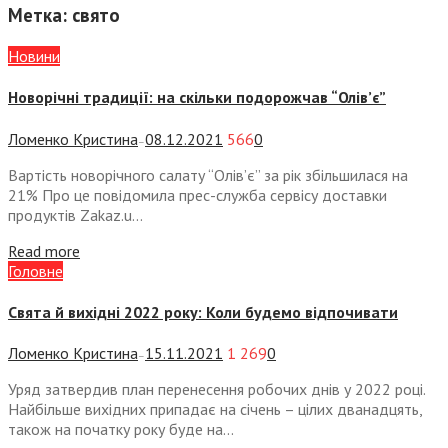
Метка:
свято
Новини
Новорічні традиції: на скільки подорожчав “Олів’є”
Ломенко Кристина
08.12.2021
566
0
—
Вартість новорічного салату “Олів’є” за рік збільшилася на
21% Про це повідомила прес-служба сервісу доставки
продуктів Zakaz.u...
Read more
Головне
Свята й вихідні 2022 року: Коли будемо відпочивати
Ломенко Кристина
15.11.2021
1 269
0
—
Уряд затвердив план перенесення робочих днів у 2022 році.
Найбільше вихідних припадає на січень – цілих дванадцять,
також на початку року буде на...