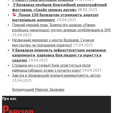
У Броварах пройшов благодійний хореографічний
фестиваль «Смайл скликає друзів»
08.05.2025
Понад 150 броварчан отримають адресну
матеріальну допомогу
29.04.2025
Повний мирний план Трампа під назвою «‎Рамки
російсько-української угоди» вперше опублікували в ЗМІ
25.04.2025
Незвичний меморіал у центрі Броварів. Сучасне
мистецтво чи порушення порядку?
25.04.2025
У Броварах планують інфраструктурні оновлення:
капремонти, парковка біля лікарні та укриття в
садочку
24.04.2025
Страшна ніч у столиці! Київ оговтується після
наймасштабнішої атаки з початку року!
24.04.2025
Завтра в Броварській громаді вимикатимуть світло
23.04.2025
Громадський Ревізор. Бровари
Про нас