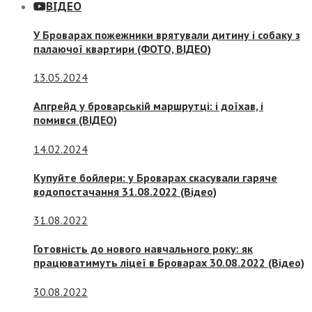
ВІДЕО
У Броварах пожежники врятували дитину і собаку з
палаючої квартири (ФОТО, ВІДЕО)
13.05.2024
Апгрейд у броварській маршрутці: і доїхав, і
помився (ВІДЕО)
14.02.2024
Купуйте бойлери: у Броварах скасували гаряче
водопостачання 31.08.2022 (Відео)
31.08.2022
Готовність до нового навчального року: як
працюватимуть ліцеї в Броварах 30.08.2022 (Відео)
30.08.2022